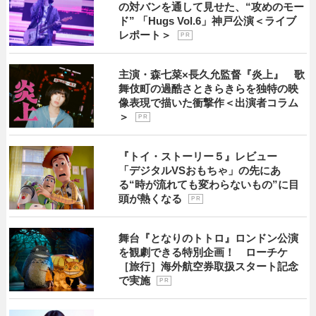
の対バンを通して見せた、“攻めのモー
ド” 「Hugs Vol.6」神戸公演＜ライブ
レポート＞
P R
主演・森七菜×長久允監督『炎上』 歌
舞伎町の過酷さときらきらを独特の映
像表現で描いた衝撃作＜出演者コラム
＞
P R
『トイ・ストーリー５』レビュー
「デジタルVSおもちゃ」の先にあ
る“時が流れても変わらないもの”に目
頭が熱くなる
P R
舞台『となりのトトロ』ロンドン公演
を観劇できる特別企画！ ローチケ
［旅行］海外航空券取扱スタート記念
で実施
P R