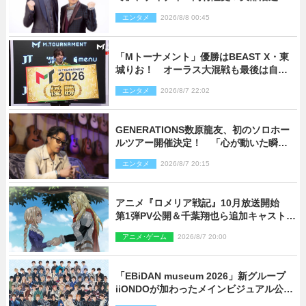
ゲスト出演が決定！
エンタメ
2026/8/8 00:45
「Mトーナメント」優勝はBEAST X・東
城りお！ オーラス大混戦も最後は自ら
和了って幕引き
エンタメ
2026/8/7 22:02
GENERATIONS数原龍友、初のソロホー
ルツアー開催決定！ 「心が動いた瞬間
を、音に乗せてお届けできれば」
エンタメ
2026/8/7 20:15
アニメ『ロメリア戦記』10月放送開始
第1弾PV公開＆千葉翔也ら追加キャスト4
人を発表
アニメ･ゲーム
2026/8/7 20:00
「EBiDAN museum 2026」新グループ
iiONDOが加わったメインビジュアル公
開！ 開催記念グッズラインナップも