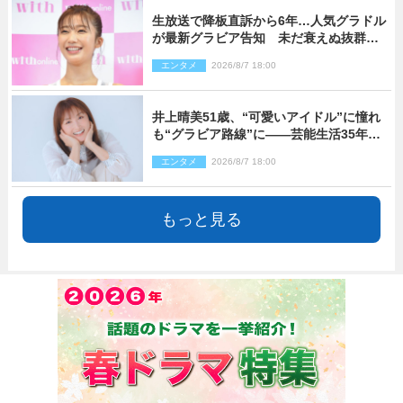
生放送で降板直訴から6年…人気グラドル
が最新グラビア告知 未だ衰えぬ抜群ス
タイルに反響
エンタメ
2026/8/7 18:00
井上晴美51歳、“可愛いアイドル”に憧れ
も“グラビア路線”に――芸能生活35年を
赤裸々に語る 27年ぶりに写真集発売
エンタメ
2026/8/7 18:00
もっと見る