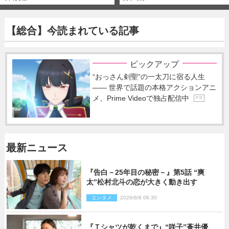
【総合】今読まれている記事
ピックアップ
“おっさん剣聖”の一太刀に宿る人生
―― 世界で話題の本格アクションアニ
メ、Prime Videoで独占配信中
P R
最新ニュース
『告白－25年目の秘密－』第5話 “爽
太”松村北斗の恋が大きく動き出す
エンタメ
2026/8/8 06:30
『Ｔシャツが乾くまで』“咲子”蒼井優、