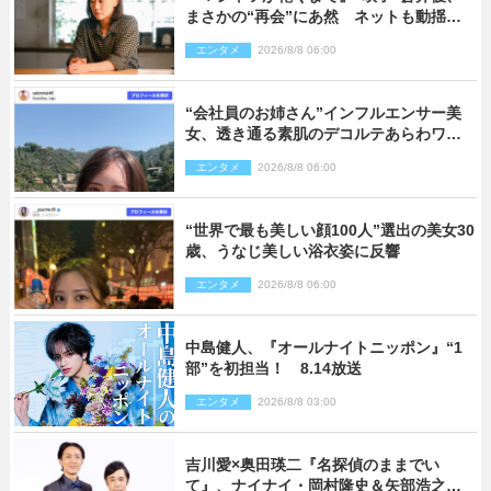
まさかの“再会”にあ然 ネットも動揺
「びっくりした!!」「今さら?!」（ネタバ
エンタメ
2026/8/8 06:00
レあり）
“会社員のお姉さん”インフルエンサー美
女、透き通る素肌のデコルテあらわワン
ピ姿に反響
エンタメ
2026/8/8 06:00
“世界で最も美しい顔100人”選出の美女30
歳、うなじ美しい浴衣姿に反響
エンタメ
2026/8/8 06:00
中島健人、『オールナイトニッポン』“1
部”を初担当！ 8.14放送
エンタメ
2026/8/8 03:00
吉川愛×奥田瑛二『名探偵のままでい
て』、ナイナイ・岡村隆史＆矢部浩之の