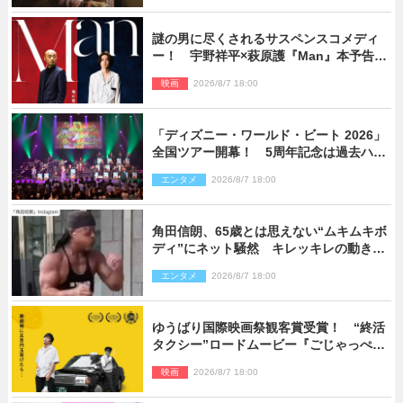
謎の男に尽くされるサスペンスコメディ
ー！ 宇野祥平×萩原護『Man』本予告＆
新ビジュアル解禁
映画
2026/8/7 18:00
「ディズニー・ワールド・ビート 2026」
全国ツアー開幕！ 5周年記念は過去ハイ
ライト＆クルーズ旅を大満喫！【潜入レ
エンタメ
2026/8/7 18:00
ポート】
角田信朗、65歳とは思えない“ムキムキボ
ディ”にネット騒然 キレッキレの動きを
披露
エンタメ
2026/8/7 18:00
ゆうばり国際映画祭観客賞受賞！ “終活
タクシー”ロードムービー『ごじゃっぺタ
クシー』10月公開＆予告解禁
映画
2026/8/7 18:00