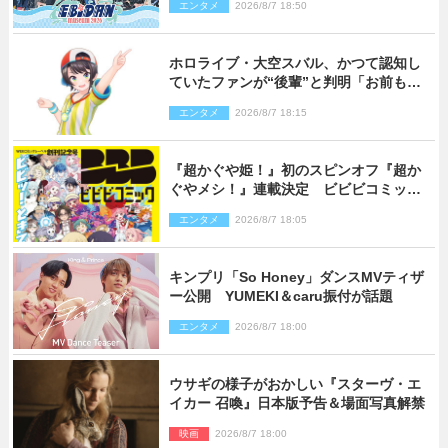
エンタメ
2026/8/7 18:50
ホロライブ・大空スバル、かつて認知し
ていたファンが“後輩”と判明「お前もし
かしてあのときの？」
エンタメ
2026/8/7 18:15
『超かぐや姫！』初のスピンオフ『超か
ぐやメシ！』連載決定 ビビビコミック
創刊で31作品一挙公開
エンタメ
2026/8/7 18:05
キンプリ「So Honey」ダンスMVティザ
ー公開 YUMEKI＆caru振付が話題
エンタメ
2026/8/7 18:00
ウサギの様子がおかしい『スターヴ・エ
イカー 召喚』日本版予告＆場面写真解禁
映画
2026/8/7 18:00