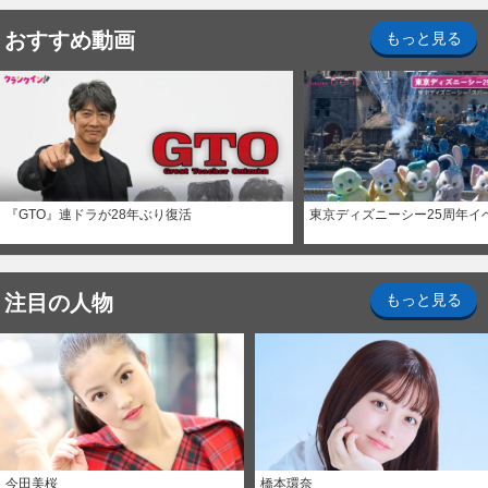
おすすめ動画
もっと見る
『GTO』連ドラが28年ぶり復活
東京ディズニーシー25周年イ
注目の人物
もっと見る
今田美桜
橋本環奈