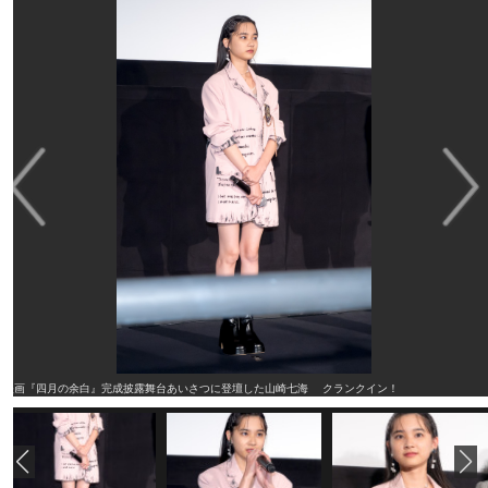
映画『四月の余白』完成披露舞台あいさつに登壇した山崎七海 クランクイン！