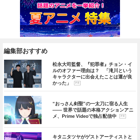
編集部おすすめ
松永大司監督、『犯罪者』チョン・イ
ルのオファー理由は？ 「滝川という
キャラクターに出会えたことは運が良
かった」
P R
“おっさん剣聖”の一太刀に宿る人生
―― 世界で話題の本格アクションアニ
メ、Prime Videoで独占配信中
P R
キタニタツヤがゲストアーティストと