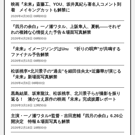
映画『未来』斎藤工、YOU、坂井真紀ら著名人コメント到
着 メイキングカットも解禁に
2026年4月30日 08時00分
『四月の余白』一ノ瀬ワタル、上阪隼人、夏帆――それぞ
れの複雑な心情捉えた予告＆場面写真解禁
2026年4月28日 08時00分
『未来』イメージソングはUru “祈りの唄声”が共鳴する
ファイナル予告解禁
2026年4月15日 08時00分
松坂桃李×北川景子の“過去”を細田佳央太×近藤華が演じる
『未来』新場面写真解禁
2026年4月6日 08時00分
黒島結菜、坂東龍汰、松坂桃李、北川景子らが撮影を振り
返る！ 湊かなえ原作の映画『未来』完成披露レポート
2026年3月19日 12時50分
主演・一ノ瀬ワタル×監督・吉田恵輔『四月の余白』6.26公
開決定 特報＆場面写真も解禁
2026年2月18日 18時00分