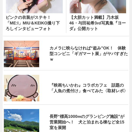
ピンクの衣装がステキ！
【大胆カット満載】乃木坂
「ME:I」MIU＆KEIKO撮り下
46・与田祐希3rd写真集『ヨー
ろしインタビューフォト
ダ』公開カット
カメラに映らなければ“盗み”OK！ 体験
型コンビニ「ギガマート展」がヤバすぎた
ｗ
『映画ちいかわ』コラボカフェ 話題の
「人魚の煮付け」食べてみた〈取材レポ〉
長野“標高1000mのグランピング施設”が
営業開始へ！ 犬と泊まれる棟など全15
室を展開