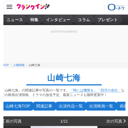
ニュース
特集
インタビュー
コラム
プレゼント
[ADVERTISEMENT]
TOP
人物情報
山崎七海
山崎七海
「山崎七海」の関連記事や写真の一覧です。
「時には懺悔を」
「四月の余白」
な
どの映画出演情報、ドラマの放送予定、最新ニュースも随時更新中！
山崎七海TOP
関連記事
出演作品一覧
出演映画一覧
画像
前の写真
1/11
次の写真