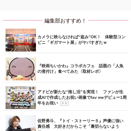
編集部おすすめ！
カメラに映らなければ“盗み”OK！ 体験型コン
ビニ「ギガマート展」がヤバすぎたｗ
『映画ちいかわ』コラボカフェ 話題の「人魚
の煮付け」食べてみた〈取材レポ〉
アドビが新たな“推し活”を実現！ ファンが生
成AIで作成したお祝い画像でfav meデビュー1周
年をお祝い
P R
佐野勇斗、『トイ・ストーリー５』声優に強い
責任感 大好きだからこそ「裏切らないよう