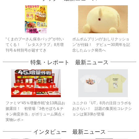
“くまのプーさん保冷バッグ”が付い
ポムポムプリンの“おしりクッショ
てくる！ 「レタスクラブ」8月増
ン”が付録！ デビュー30周年を記
刊号＆特別号が超すてき
念したムック発売へ
特集・レポート 最新ニュース
ファミマ“45％増量作戦”全13商品お
ユニクロ「UT」8月の注目コラボを
披露目！ 初登場「3色そぼろ＆チ
おさらい！ 話題の集英社コレクシ
キン南蛮弁当」がボリューム満点＜
ョンは第3弾が登場
実物レポ＞
インタビュー 最新ニュース