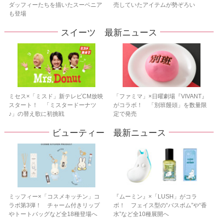
ダッフィーたちを描いたスーベニア
売していたアイテムが勢ぞろい
も登場
スイーツ 最新ニュース
ミセス×「ミスド」新テレビCM放映
「ファミマ」×日曜劇場『VIVANT』
スタート！ 「ミスタードーナツ
がコラボ！ 「別班饅頭」を数量限
♪」の替え歌に初挑戦
定で発売
ビューティー 最新ニュース
ミッフィー×「コスメキッチン」コ
『ムーミン』×「LUSH」がコラ
ラボ第3弾！ チャーム付きリップ
ボ！ フェイス型の“バスボム”や“香
やトートバッグなど全18種登場へ
水”など全10種展開へ