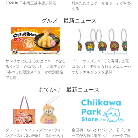
2026 in 日本橋三越本店」開催
雄をたたえるケーキセット」が味わ
える
グルメ 最新ニュース
サンリオ はなまるおばけ＆「はなま
『ミニオンズ』×「くら寿司」が初
るうどん」がコラボ！ 大海老天が
コラボ！ 鮮やかな限定メニューや
3本のった限定メニューが特別価格
オリジナルグッズを展開
でお得
おでかけ 最新ニュース
ダッフィー＆フレンズのハロウィー
全国初「ちいかわパーク」公式ショ
ングッズ8．25発売！ 驚かせあう
ップが大阪に誕生へ！ パークで販