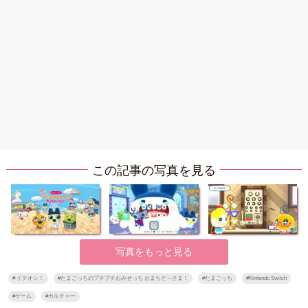
この記事の写真を見る
写真をもっと見る
#
イチオシ！
#
たまごっちのプチプチおみせっち おまちど～さま！
#
たまごっち
#
Nintendo Switch
#
ゲーム
#
カルチャー