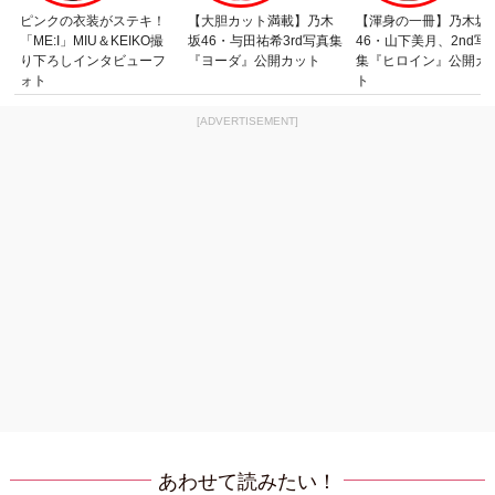
ピンクの衣装がステキ！
【大胆カット満載】乃木
【渾身の一冊】乃木坂
「ME:I」MIU＆KEIKO撮
坂46・与田祐希3rd写真集
46・山下美月、2nd写
り下ろしインタビューフ
『ヨーダ』公開カット
集『ヒロイン』公開カ
ォト
ト
[ADVERTISEMENT]
あわせて読みたい！