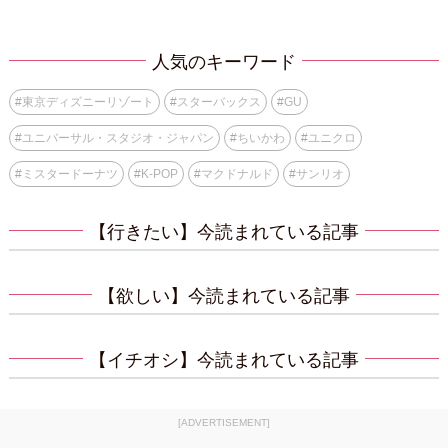
人気のキーワード
#
東京ディズニーリゾート
#
スターバックス
#
GU
#
ユニバーサル・スタジオ・ジャパン
#
ちいかわ
#
ユニクロ
#
ミスタードーナツ
#
K-POP
#
マクドナルド
#
サンリオ
【行きたい】今読まれている記事
【欲しい】今読まれている記事
【イチオシ】今読まれている記事
[ADVERTISEMENT]