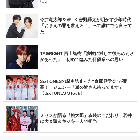
に」
今井竜太郎＆M!LK 曽野舜太が明かす少年時代
「おまえの罪を数えろ！」って誰にでも言って
た
TAGRIGHT 西山智樹「演技に対して後ろめたさ
があった」 初めて臨んだ俳優業への思い
SixTONESの歴史詰まった“倉庫見学会”が開
幕！ ジェシー「嵐の皆さん待ってます」
〈SixTONES STock〉
ミセスが語る『桃太郎』衣装のこだわり 若井
は犬＆猿＆キジを一人で担当