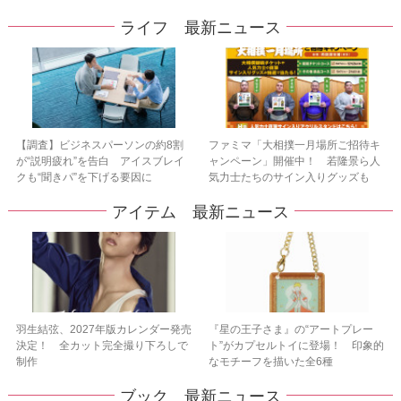
ライフ 最新ニュース
【調査】ビジネスパーソンの約8割
ファミマ「大相撲一月場所ご招待キ
が“説明疲れ”を告白 アイスブレイ
ャンペーン」開催中！ 若隆景ら人
クも“聞きパ”を下げる要因に
気力士たちのサイン入りグッズも
アイテム 最新ニュース
羽生結弦、2027年版カレンダー発売
『星の王子さま』の“アートプレー
決定！ 全カット完全撮り下ろしで
ト”がカプセルトイに登場！ 印象的
制作
なモチーフを描いた全6種
ブック 最新ニュース