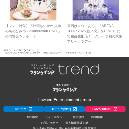
【フォト特集】「映画ちいかわ 人魚
原因は自分にある。「ARENA
の島のひみつ Collaboration CAFE」
TOUR 2026 仮ノ現」をU-NEXTに
の内覧会をレポート！
て独占生配信！ グループ初の東阪
アリーナツアー
HOME
トレンドTOP
カルチャー
『たまごっちのプチプチおみせっち』新作発表！ 舞台は「たまひこタウン」＆一部オフライン2人プレイも可能
Lawson Entertainment group
ローチケ
ローチケ[旅行]
HMV&BOOKS
会社概要
サイトポリシー
利用規約
採用情報
お問い合わせ
個人情報保護方針
個人情報の取扱いに関する公表事項及び同意事項