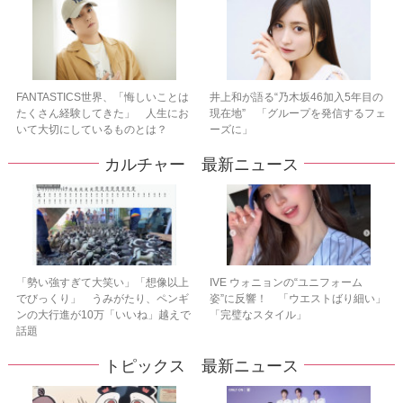
FANTASTICS世界、「悔しいことは
井上和が語る“乃木坂46加入5年目の
たくさん経験してきた」 人生にお
現在地” 「グループを発信するフェ
いて大切にしているものとは？
ーズに」
カルチャー 最新ニュース
「勢い強すぎて大笑い」「想像以上
IVE ウォニョンの“ユニフォーム
でびっくり」 うみがたり、ペンギ
姿”に反響！ 「ウエストばり細い」
ンの大行進が10万「いいね」越えで
「完璧なスタイル」
話題
トピックス 最新ニュース