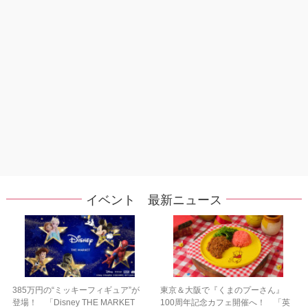
イベント 最新ニュース
385万円の“ミッキーフィギュア”が
東京＆大阪で『くまのプーさん』
登場！ 「Disney THE MARKET
100周年記念カフェ開催へ！ 「英