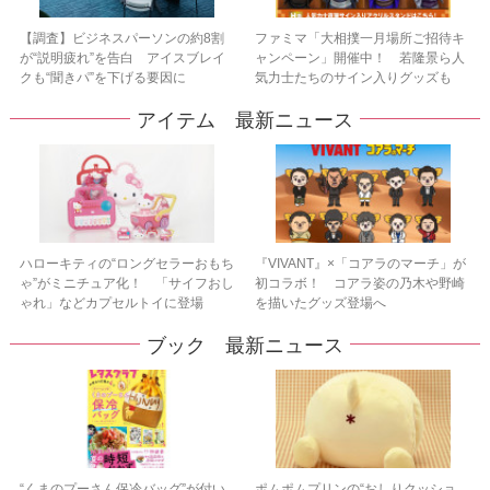
【調査】ビジネスパーソンの約8割
ファミマ「大相撲一月場所ご招待キ
が“説明疲れ”を告白 アイスブレイ
ャンペーン」開催中！ 若隆景ら人
クも“聞きパ”を下げる要因に
気力士たちのサイン入りグッズも
アイテム 最新ニュース
ハローキティの“ロングセラーおもち
『VIVANT』×「コアラのマーチ」が
ゃ”がミニチュア化！ 「サイフおし
初コラボ！ コアラ姿の乃木や野崎
ゃれ」などカプセルトイに登場
を描いたグッズ登場へ
ブック 最新ニュース
“くまのプーさん保冷バッグ”が付い
ポムポムプリンの“おしりクッショ