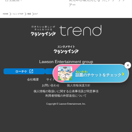
アー
HOME
トレンドTOP
検索
タグ
Lawson Entertainment group
✕
›
ちいかわ
ローチケ
ローチケ[旅行]
HMV&BOOKS
話題のチケットをチェック
会社概要
サイトポリシー
利用規約
採用情報
お問い合わせ
個人情報保護方針
個人情報の取扱いに関する公表事項及び同意事項
利用者情報の外部送信について
Copyright © Lawson Entertainment, Inc.