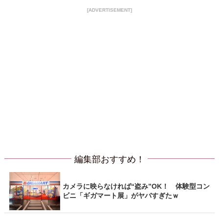
[ADVERTISEMENT]
編集部おすすめ！
カメラに映らなければ“盗み”OK！ 体験型コン
ビニ「ギガマート展」がヤバすぎたｗ