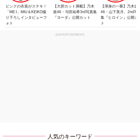
ピンクの衣装がステキ！
【大胆カット満載】乃木
【渾身の一冊】乃木坂
「ME:I」MIU＆KEIKO撮
坂46・与田祐希3rd写真集
46・山下美月、2nd写
り下ろしインタビューフ
『ヨーダ』公開カット
集『ヒロイン』公開カ
ォト
ト
[ADVERTISEMENT]
人気のキーワード