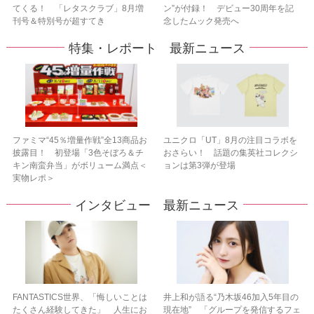
てくる！ 「レタスクラブ」8月増
ン”が付録！ デビュー30周年を記
刊号＆特別号が超すてき
念したムック発売へ
特集・レポート 最新ニュース
ファミマ“45％増量作戦”全13商品お
ユニクロ「UT」8月の注目コラボを
披露目！ 初登場「3色そぼろ＆チ
おさらい！ 話題の集英社コレクシ
キン南蛮弁当」がボリューム満点＜
ョンは第3弾が登場
実物レポ＞
インタビュー 最新ニュース
FANTASTICS世界、「悔しいことは
井上和が語る“乃木坂46加入5年目の
たくさん経験してきた」 人生にお
現在地” 「グループを発信するフェ