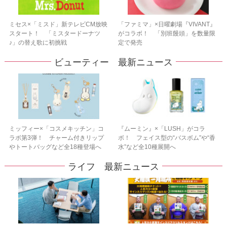
ミセス×「ミスド」新テレビCM放映
「ファミマ」×日曜劇場『VIVANT』
スタート！ 「ミスタードーナツ
がコラボ！ 「別班饅頭」を数量限
♪」の替え歌に初挑戦
定で発売
ビューティー 最新ニュース
ミッフィー×「コスメキッチン」コ
『ムーミン』×「LUSH」がコラ
ラボ第3弾！ チャーム付きリップ
ボ！ フェイス型の“バスボム”や“香
やトートバッグなど全18種登場へ
水”など全10種展開へ
ライフ 最新ニュース