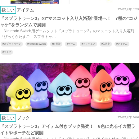
欲しい
アイテム
2024年2月9日 12:35
『スプラトゥーン3』の“マスコット入り入浴剤”登場へ！ 7種の“コジ
ャケ”をランダムで展開
Nintendo Switch用ゲームソフト『スプラトゥーン3』のマスコット入り入浴剤
「びっくらたまご スプラトゥ…
#
スプラトゥーン
#
Nintendo Switch
#
任天堂
#
ゲーム
#
フィギュア
#
入浴剤
#
アイテム
#
ライフ
欲しい
ブック
2024年2月5日 20:00
『スプラトゥーン3』アイテム付きブック発売！ 6色に光るイカ型ラ
イトやポーチなど展開
Nintendo Switch用ゲームソフト『スプラトゥーン3』のアイテム付きブランドブ