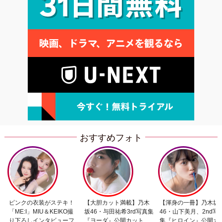
おすすめフォト
ピンクの衣装がステキ！
【大胆カット満載】乃木
【渾身の一冊】乃木坂
「ME:I」MIU＆KEIKO撮
坂46・与田祐希3rd写真集
46・山下美月、2nd写
り下ろしインタビューフ
『ヨーダ』公開カット
集『ヒロイン』公開カ