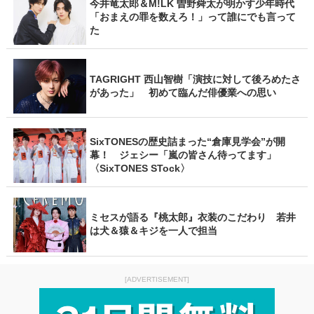
今井竜太郎＆M!LK 曽野舜太が明かす少年時代
「おまえの罪を数えろ！」って誰にでも言って
た
TAGRIGHT 西山智樹「演技に対して後ろめたさ
があった」 初めて臨んだ俳優業への思い
SixTONESの歴史詰まった“倉庫見学会”が開
幕！ ジェシー「嵐の皆さん待ってます」
〈SixTONES STock〉
ミセスが語る『桃太郎』衣装のこだわり 若井
は犬＆猿＆キジを一人で担当
[ADVERTISEMENT]