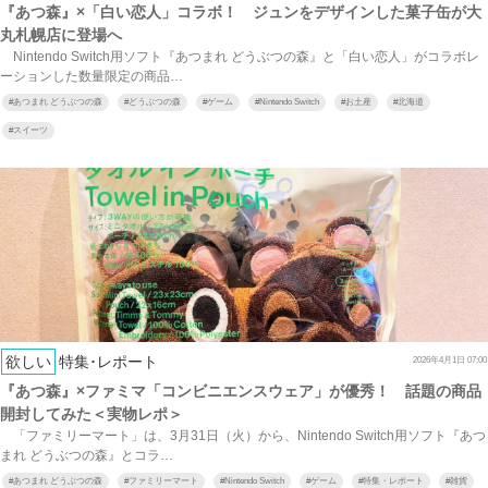
『あつ森』×「白い恋人」コラボ！ ジュンをデザインした菓子缶が大
丸札幌店に登場へ
Nintendo Switch用ソフト『あつまれ どうぶつの森』と「白い恋人」がコラボレ
ーションした数量限定の商品…
#
あつまれ どうぶつの森
#
どうぶつの森
#
ゲーム
#
Nintendo Switch
#
お土産
#
北海道
#
スイーツ
欲しい
特集･レポート
2026年4月1日 07:00
『あつ森』×ファミマ「コンビニエンスウェア」が優秀！ 話題の商品
開封してみた＜実物レポ＞
「ファミリーマート」は、3月31日（火）から、Nintendo Switch用ソフト『あつ
まれ どうぶつの森』とコラ…
#
あつまれ どうぶつの森
#
ファミリーマート
#
Nintendo Switch
#
ゲーム
#
特集・レポート
#
雑貨