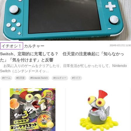
イチオシ！
カルチャー
2024年4月17日 11:50
Switch、定期的に充電してる？ 任天堂の注意喚起に「知らなかっ
た」「気を付けます」と反響
お気に入りのゲームをクリアしたり、日常生活が忙しかったりして、Nintendo
Switch（ニンテンドースイッ…
#
ゲーム
#
任天堂
#
Nintendo Switch
#
カルチャー
#
ライフ