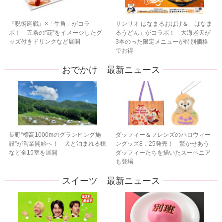
『呪術廻戦』×「牛角」がコラ
サンリオ はなまるおばけ＆「はなま
ボ！ 五条の“茈”をイメージしたグ
るうどん」がコラボ！ 大海老天が
ッズ付きドリンクなど展開
3本のった限定メニューが特別価格
でお得
おでかけ 最新ニュース
長野“標高1000mのグランピング施
ダッフィー＆フレンズのハロウィー
設”が営業開始へ！ 犬と泊まれる棟
ングッズ8．25発売！ 驚かせあう
など全15室を展開
ダッフィーたちを描いたスーベニア
も登場
スイーツ 最新ニュース