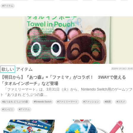
#
アイテム
欲しい
アイテム
2026年3月30日 20:00
【明日から】『あつ森』×「ファミマ」がコラボ！ 3WAYで使える
「タオルインポーチ」など登場
「ファミリーマート」は、3月31日（火）から、Nintendo Switch用のゲームソフ
ト『あつまれ どうぶつの森…
#
あつまれ どうぶつの森
#
Nintendo Switch
#
ファミリーマート
#
ファッション
#
雑貨
#
コスメ
#
コンビニ
#
アイテム