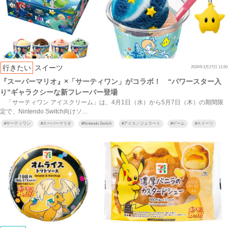
行きたい
スイーツ
2026年3月27日 11:50
『スーパーマリオ』×「サーティワン」がコラボ！ “パワースター入
り”ギャラクシーな新フレーバー登場
「サーティワン アイスクリーム」は、4月1日（水）から5月7日（木）の期間限
定で、Nintendo Switch向けソ…
#
サーティワン
#
スーパーマリオ
#
Nintendo Switch
#
アイス／ジェラート
#
ゲーム
#
スイーツ