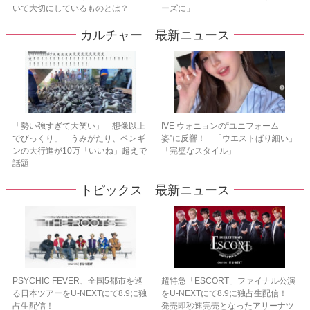
いて大切にしているものとは？
ーズに」
カルチャー 最新ニュース
「勢い強すぎて大笑い」「想像以上
IVE ウォニョンの“ユニフォーム
でびっくり」 うみがたり、ペンギ
姿”に反響！ 「ウエストばり細い」
ンの大行進が10万「いいね」超えで
「完璧なスタイル」
話題
トピックス 最新ニュース
PSYCHIC FEVER、全国5都市を巡
超特急「ESCORT」ファイナル公演
る日本ツアーをU‐NEXTにて8.9に独
をU-NEXTにて8.9に独占生配信！
占生配信！
発売即秒速完売となったアリーナツ