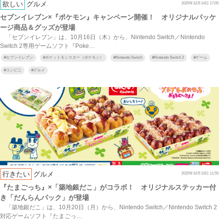
欲しい
グルメ
2025年10月14日 17:05
セブンイレブン×『ポケモン』キャンペーン開催！ オリジナルパッケ
ージ商品＆グッズが登場
「セブンイレブン」は、10月16日（木）から、Nintendo Switch／Nintendo
Switch 2専用ゲームソフト『Poke…
#
セブンイレブン
#
ポケットモンスター（ポケモン）
#
Nintendo Switch
#
Nintendo Switch 2
#
ゲーム
#
コンビニ
#
グルメ
行きたい
グルメ
2025年10月14日 11:55
『たまごっち』×「築地銀だこ」がコラボ！ オリジナルステッカー付
き「だんらんパック」が登場
「築地銀だこ」は、10月20日（月）から、Nintendo Switch／Nintendo Switch 2
対応ゲームソフト『たまごっ…