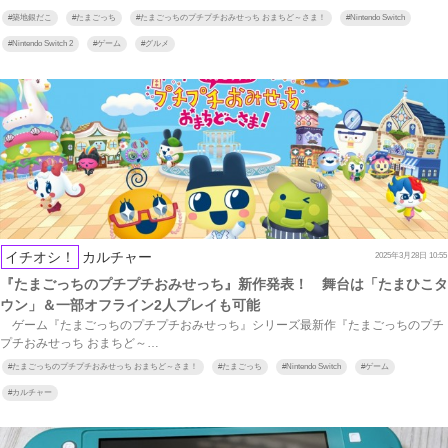
#
築地銀だこ
#
たまごっち
#
たまごっちのプチプチおみせっち おまちど～さま！
#
Nintendo Switch
#
Nintendo Switch 2
#
ゲーム
#
グルメ
イチオシ！
カルチャー
2025年3月28日 10:55
『たまごっちのプチプチおみせっち』新作発表！ 舞台は「たまひこタ
ウン」＆一部オフライン2人プレイも可能
ゲーム『たまごっちのプチプチおみせっち』シリーズ最新作『たまごっちのプチ
プチおみせっち おまちど～…
#
たまごっちのプチプチおみせっち おまちど～さま！
#
たまごっち
#
Nintendo Switch
#
ゲーム
#
カルチャー