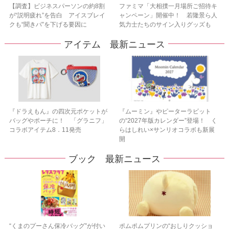
【調査】ビジネスパーソンの約8割
ファミマ「大相撲一月場所ご招待キ
が“説明疲れ”を告白 アイスブレイ
ャンペーン」開催中！ 若隆景ら人
クも“聞きパ”を下げる要因に
気力士たちのサイン入りグッズも
アイテム 最新ニュース
『ドラえもん』の四次元ポケットが
『ムーミン』やピーターラビット
バッグやポーチに！ 「グラニフ」
の“2027年版カレンダー”登場！ く
コラボアイテム8．11発売
らはしれい×サンリオコラボも新展
開
ブック 最新ニュース
“くまのプーさん保冷バッグ”が付い
ポムポムプリンの“おしりクッショ