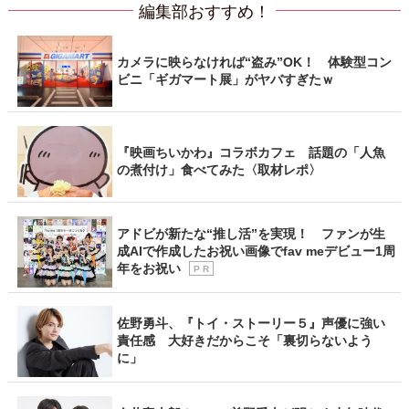
編集部おすすめ！
カメラに映らなければ“盗み”OK！ 体験型コン
ビニ「ギガマート展」がヤバすぎたｗ
『映画ちいかわ』コラボカフェ 話題の「人魚
の煮付け」食べてみた〈取材レポ〉
アドビが新たな“推し活”を実現！ ファンが生
成AIで作成したお祝い画像でfav meデビュー1周
年をお祝い
P R
佐野勇斗、『トイ・ストーリー５』声優に強い
責任感 大好きだからこそ「裏切らないよう
に」