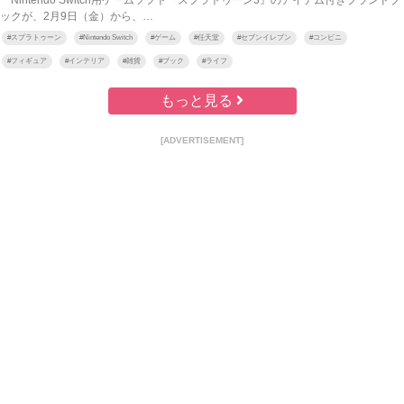
ックが、2月9日（金）から、…
#
スプラトゥーン
#
Nintendo Switch
#
ゲーム
#
任天堂
#
セブンイレブン
#
コンビニ
#
フィギュア
#
インテリア
#
雑貨
#
ブック
#
ライフ
もっと見る
[ADVERTISEMENT]