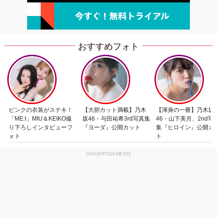
おすすめフォト
ピンクの衣装がステキ！
【大胆カット満載】乃木
【渾身の一冊】乃木坂
「ME:I」MIU＆KEIKO撮
坂46・与田祐希3rd写真集
46・山下美月、2nd写
り下ろしインタビューフ
『ヨーダ』公開カット
集『ヒロイン』公開カ
ォト
ト
[ADVERTISEMENT]