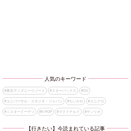
人気のキーワード
#
東京ディズニーリゾート
#
スターバックス
#
GU
#
ユニバーサル・スタジオ・ジャパン
#
ちいかわ
#
ユニクロ
#
ミスタードーナツ
#
K-POP
#
マクドナルド
#
サンリオ
【行きたい】今読まれている記事