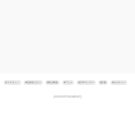
#
イチオシ！
#
名探偵コナン
#
青山剛昌
#
アニメ
#
少年サンデー
#
訃報
#
カルチャー
[ADVERTISEMENT]