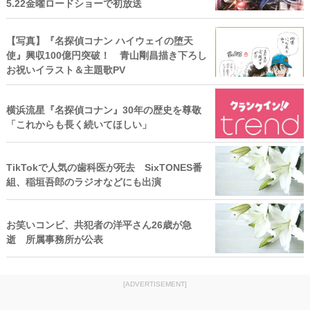
5.22金曜ロードショーで初放送
【写真】『名探偵コナン ハイウェイの堕天
使』興収100億円突破！ 青山剛昌描き下ろし
お祝いイラスト＆主題歌PV
横浜流星『名探偵コナン』30年の歴史を尊敬
「これからも長く続いてほしい」
TikTokで人気の歯科医が死去 SixTONES番
組、稲垣吾郎のラジオなどにも出演
お笑いコンビ、共犯者の洋平さん26歳が急
逝 所属事務所が公表
[ADVERTISEMENT]