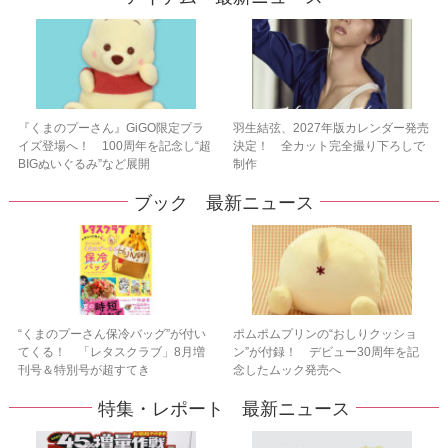
『くまのプーさん』GiGO限定プラ
羽生結弦、2027年版カレンダー発売
イズ登場へ！ 100周年を記念し“超
決定！ 全カット完全撮り下ろしで
BIGぬいぐるみ”など展開
制作
ブック 最新ニュース
“くまのプーさん保冷バッグ”が付い
ポムポムプリンの“おしりクッショ
てくる！ 「レタスクラブ」8月増
ン”が付録！ デビュー30周年を記
刊号＆特別号が超すてき
念したムック発売へ
特集・レポート 最新ニュース