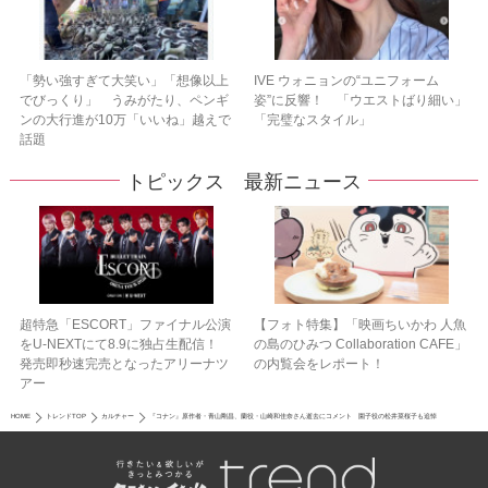
「勢い強すぎて大笑い」「想像以上
IVE ウォニョンの“ユニフォーム
でびっくり」 うみがたり、ペンギ
姿”に反響！ 「ウエストばり細い」
ンの大行進が10万「いいね」越えで
「完璧なスタイル」
話題
トピックス 最新ニュース
超特急「ESCORT」ファイナル公演
【フォト特集】「映画ちいかわ 人魚
をU-NEXTにて8.9に独占生配信！
の島のひみつ Collaboration CAFE」
発売即秒速完売となったアリーナツ
の内覧会をレポート！
アー
HOME
トレンドTOP
カルチャー
『コナン』原作者・青山剛昌、蘭役・山崎和佳奈さん逝去にコメント 園子役の松井菜桜子も追悼