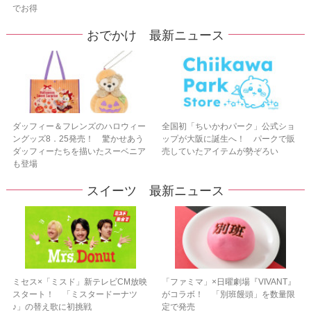
でお得
おでかけ 最新ニュース
ダッフィー＆フレンズのハロウィー
全国初「ちいかわパーク」公式ショ
ングッズ8．25発売！ 驚かせあう
ップが大阪に誕生へ！ パークで販
ダッフィーたちを描いたスーベニア
売していたアイテムが勢ぞろい
も登場
スイーツ 最新ニュース
ミセス×「ミスド」新テレビCM放映
「ファミマ」×日曜劇場『VIVANT』
スタート！ 「ミスタードーナツ
がコラボ！ 「別班饅頭」を数量限
♪」の替え歌に初挑戦
定で発売