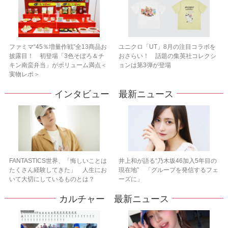
ファミマ“45％増量作戦”全13商品お
ユニクロ「UT」8月の注目コラボを
披露目！ 初登場「3色そぼろ＆チ
おさらい！ 話題の集英社コレクシ
キン南蛮弁当」がボリューム満点＜
ョンは第3弾が登場
実物レポ＞
インタビュー 最新ニュース
FANTASTICS世界、「悔しいことは
井上和が語る“乃木坂46加入5年目の
たくさん経験してきた」 人生にお
現在地” 「グループを発信するフェ
いて大切にしているものとは？
ーズに」
カルチャー 最新ニュース