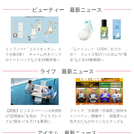
ビューティー 最新ニュース
ミッフィー×「コスメキッチン」コ
『ムーミン』×「LUSH」がコラ
ラボ第3弾！ チャーム付きリップ
ボ！ フェイス型の“バスボム”や“香
やトートバッグなど全18種登場へ
水”など全10種展開へ
ライフ 最新ニュース
【調査】ビジネスパーソンの約8割
ファミマ「大相撲一月場所ご招待キ
が“説明疲れ”を告白 アイスブレイ
ャンペーン」開催中！ 若隆景ら人
クも“聞きパ”を下げる要因に
気力士たちのサイン入りグッズも
アイテム 最新ニュース