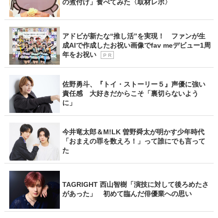
の煮付け」食べてみた〈取材レポ〉
アドビが新たな“推し活”を実現！ ファンが生
成AIで作成したお祝い画像でfav meデビュー1周
年をお祝い
P R
佐野勇斗、『トイ・ストーリー５』声優に強い
責任感 大好きだからこそ「裏切らないよう
に」
今井竜太郎＆M!LK 曽野舜太が明かす少年時代
「おまえの罪を数えろ！」って誰にでも言って
た
TAGRIGHT 西山智樹「演技に対して後ろめたさ
があった」 初めて臨んだ俳優業への思い