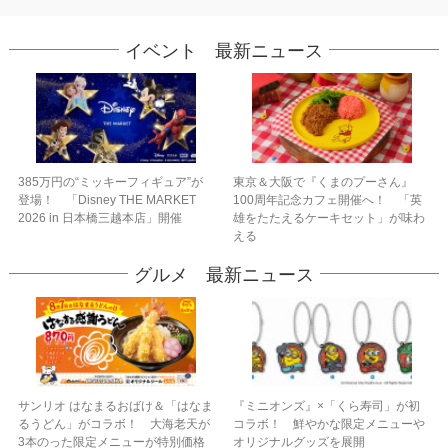
イベント 最新ニュース
385万円の“ミッキーフィギュア”が
東京＆大阪で『くまのプーさん』
登場！ 「Disney THE MARKET
100周年記念カフェ開催へ！ 「英
2026 in 日本橋三越本店」開催
雄をたたえるケーキセット」が味わ
える
グルメ 最新ニュース
サンリオ はなまるおばけ＆「はなま
『ミニオンズ』×「くら寿司」が初
るうどん」がコラボ！ 大海老天が
コラボ！ 鮮やかな限定メニューや
3本のった限定メニューが特別価格
オリジナルグッズを展開