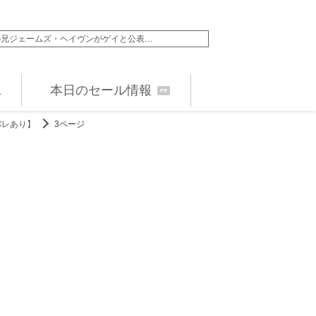
の兄ジェームズ・ヘイヴンがゲイと公表…
エビ中・仲村悠菜が映
本日のセール情報
PR
バレあり】
3ページ