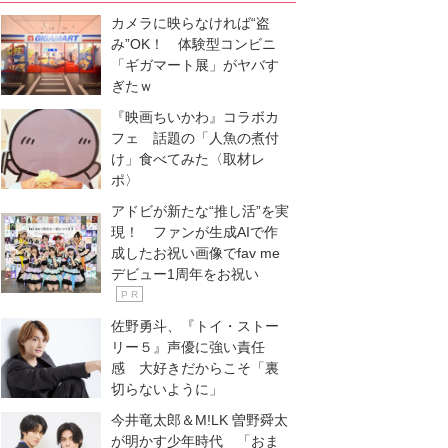
カメラに映らなければ“盗
み”OK！ 体験型コンビニ
「ギガマート展」がヤバす
ぎたｗ
『映画ちいかわ』コラボカ
フェ 話題の「人魚の煮付
け」食べてみた〈取材レ
ポ〉
アドビが新たな“推し活”を実
現！ ファンが生成AIで作
成したお祝い画像でfav me
デビュー1周年をお祝い
P R
佐野勇斗、『トイ・ストー
リー５』声優に強い責任
感 大好きだからこそ「裏
切らないように」
今井竜太郎＆M!LK 曽野舜太
が明かす少年時代 「おま