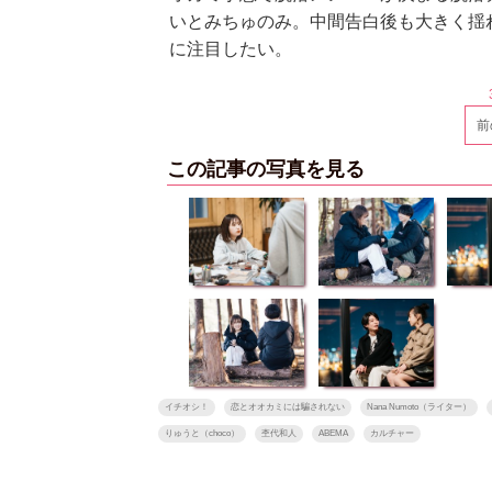
いとみちゅのみ。中間告白後も大きく揺
に注目したい。
前
この記事の写真を見る
イチオシ！
恋とオオカミには騙されない
Nana Numoto（ライター）
りゅうと（choco）
杢代和人
ABEMA
カルチャー