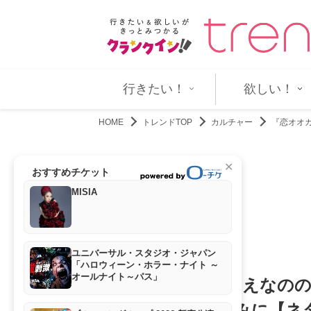
衝撃「美しすぎる」「スゴ…
アントニオ・バンデラス、2014
行きたい！
欲しい！
HOME
トレンドTOP
カルチャー
『恋オオ
✕
おすすめチケット
MISIA
ユニバーサル・スタジオ・ジャパン
「ハロウィーン・ホラー・ナイト ～
オールナイト～パス」
『恋オオカミ』なえなのの
で両思いは1組のみに【ネ