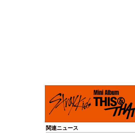
タビューフォ
ピンクの衣装がステ
【大胆カット満載】
坂46・田村保
キ！ 「ME:I」MIU＆
乃木坂46・与田祐希
崎天＜TGC
KEIKO撮り下ろしイ
3rd写真集『ヨー
 A／W＞
ンタビューフォト
ダ』公開カット
関連ニュース