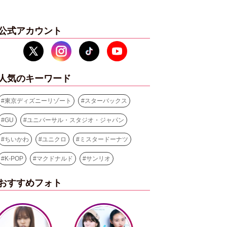
公式アカウント
人気のキーワード
#
東京ディズニーリゾート
#
スターバックス
#
GU
#
ユニバーサル・スタジオ・ジャパン
#
ちいかわ
#
ユニクロ
#
ミスタードーナツ
#
K-POP
#
マクドナルド
#
サンリオ
おすすめフォト