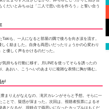
もくだいとみちゅは「二人で思い出を作ろう」と誓い合う
E
Takiも、一人になると部屋の隅で後ろを向き涙を流す。
て優しく励ました。自身も両思いだったりょうかの心変わり
」と優しく声をかけるのだった。
気持ちを行動に移す。月LINEを使ってそらを誘ったの
ki、あおい、こうへいのあまりに複雑な表情に胸が痛む。
惑が
豊まりえがなえなの、滝沢カレンがそらと予想。そらに一
たことで、疑惑が深まった。次回は、視聴者投票によるオ
発表となるが、現時点で両思いになったカップルはもくだ