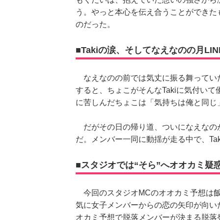
う。やっと本心を伝え合うことができた
のだった。
■Takiの涙、そしてなえなのの月LIN
なえなのの前では気丈に振る舞っていた
すると、ちょこがそんなTakiに気付い
に苦しんだちょこは「気持ちは俺と同じ
だがその日の帰り道、ついになえなのが
だ。メンバー一同に動揺が走る中で、Ta
■スタジオでは“そら”へオオカミ疑
今回のスタジオMCのオオカミ予想は飯
気に女子メンバーからの恋の矢印が向い
オカミ予想で脱落メンバーが決まる脱落