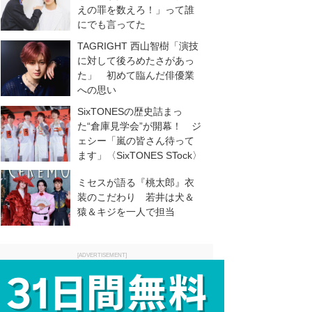
えの罪を数えろ！」って誰
にでも言ってた
TAGRIGHT 西山智樹「演技
に対して後ろめたさがあっ
た」 初めて臨んだ俳優業
への思い
SixTONESの歴史詰まっ
た“倉庫見学会”が開幕！ ジ
ェシー「嵐の皆さん待って
ます」〈SixTONES STock〉
ミセスが語る『桃太郎』衣
装のこだわり 若井は犬＆
猿＆キジを一人で担当
[ADVERTISEMENT]