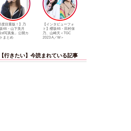
【インタビューフォ
ピンクの衣装がステ
【大胆カット満載
ト】櫻坂46・田村保
キ！ 「ME:I」MIU＆
乃木坂46・与田祐
乃、山崎天＜TGC
KEIKO撮り下ろしイ
3rd写真集『ヨー
2023 A／W＞
ンタビューフォト
ダ』公開カット
【行きたい】今読まれている記事