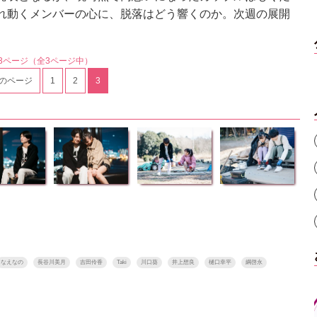
れ動くメンバーの心に、脱落はどう響くのか。次週の展開
3ページ
（全3ページ中）
のページ
1
2
3
なえなの
長谷川美月
吉田伶香
Taki
川口葵
井上想良
樋口幸平
綱啓永