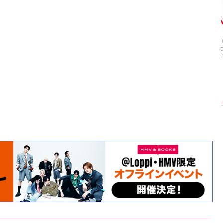
【渾身の一冊】乃木
【超貴重】デビュー
【6度目重版！】乃
坂46・山下美月、
前の初々しい姿が見
木坂46・山下美月
2nd写真集『ヒロイ
られる「ILLIT」のセ
「1st写真集」公開カ
ン』公開カット
ルカ独占公開
ットまとめ