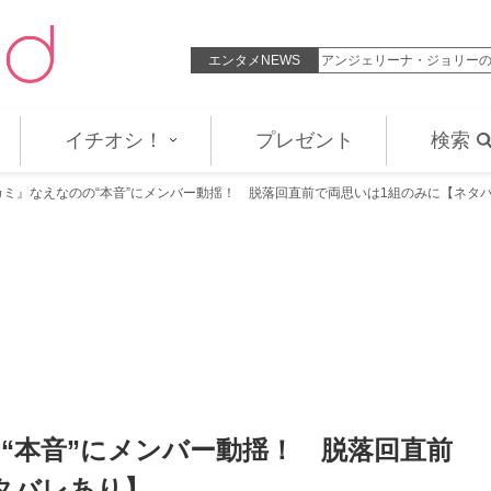
年に離婚した元妻メラニー・グリフ…
エンタメNEWS
アンジェリーナ・ジョリー
イチオシ！
プレゼント
検索
カミ』なえなのの“本音”にメンバー動揺！ 脱落回直前で両思いは1組のみに【ネタ
“本音”にメンバー動揺！ 脱落回直前
タバレあり】