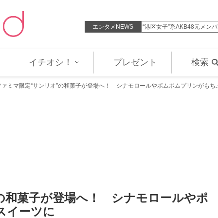
次世界大戦全史』 ノルマンディ…
エンタメNEWS
“港区女子”系AKB48元メ
イチオシ！
プレゼント
検索
ファミマ限定“サンリオ”の和菓子が登場へ！ シナモロールやポムポムプリンがもち
の和菓子が登場へ！ シナモロールやポ
スイーツに