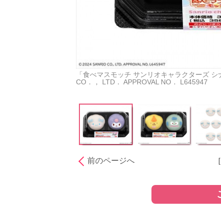
「食べマスモッチ サンリオキャラクターズ シナモ
CO．， LTD． APPROVAL NO． L645947
前のページへ
［