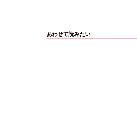
【6度目重版！】乃
木坂46・山下美月
あわせて読みたい
「1st写真集」公開カ
ットまとめ
2