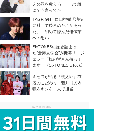
えの罪を数えろ！」って誰
にでも言ってた
TAGRIGHT 西山智樹「演技
に対して後ろめたさがあっ
た」 初めて臨んだ俳優業
への思い
SixTONESの歴史詰まっ
た“倉庫見学会”が開幕！ ジ
ェシー「嵐の皆さん待って
ます」〈SixTONES STock〉
ミセスが語る『桃太郎』衣
装のこだわり 若井は犬＆
猿＆キジを一人で担当
[ADVERTISEMENT]