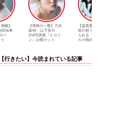
【渾身の一冊】乃木
【超貴重】デビュー
【6度目重版！】乃
坂46・山下美月、
前の初々しい姿が見
木坂46・山下美月
2nd写真集『ヒロイ
られる「ILLIT」のセ
「1st写真集」公開
ン』公開カット
ルカ独占公開
ットまとめ
【行きたい】今読まれている記事