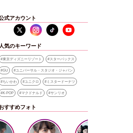
公式アカウント
人気のキーワード
#
東京ディズニーリゾート
#
スターバックス
#
GU
#
ユニバーサル・スタジオ・ジャパン
#
ちいかわ
#
ユニクロ
#
ミスタードーナツ
#
K-POP
#
マクドナルド
#
サンリオ
おすすめフォト