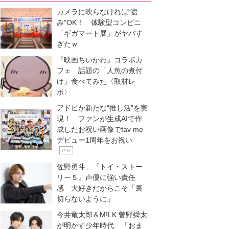
カメラに映らなければ“盗
み”OK！ 体験型コンビニ
「ギガマート展」がヤバす
ぎたｗ
『映画ちいかわ』コラボカ
フェ 話題の「人魚の煮付
け」食べてみた〈取材レ
ポ〉
アドビが新たな“推し活”を実
現！ ファンが生成AIで作
成したお祝い画像でfav me
デビュー1周年をお祝い
P R
佐野勇斗、『トイ・ストー
リー５』声優に強い責任
感 大好きだからこそ「裏
切らないように」
今井竜太郎＆M!LK 曽野舜太
が明かす少年時代 「おま