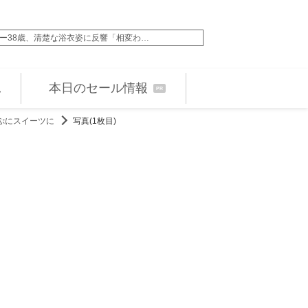
ンバー38歳、清楚な浴衣姿に反響「相変わ…
『仮面ライダーゼッツ
本日のセール情報
PR
ぷにスイーツに
写真(1枚目)