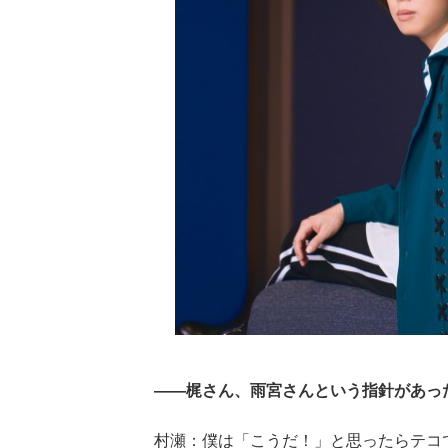
――梶さん、雨宮さんという指針があっ
村瀬：僕は「こうだ！」と思ったらテコ