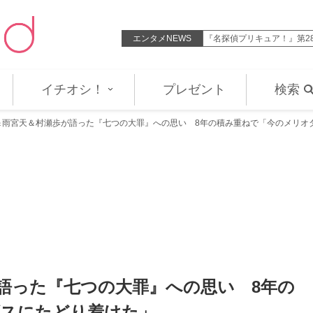
3話「味わえ！怒りのタッグバト…
エンタメNEWS
『名探偵プリキュア！』第2
イチオシ！
プレゼント
検索
＆雨宮天＆村瀬歩が語った『七つの大罪』への思い 8年の積み重ねで「今のメリオ
語った『七つの大罪』への思い 8年の
ダスにたどり着けた」