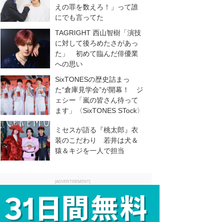
えの罪を数えろ！」って誰
にでも言ってた
TAGRIGHT 西山智樹「演技
に対して後ろめたさがあっ
た」 初めて臨んだ俳優業
への思い
SixTONESの歴史詰まっ
た“倉庫見学会”が開幕！ ジ
ェシー「嵐の皆さん待って
ます」〈SixTONES STock〉
ミセスが語る『桃太郎』衣
装のこだわり 若井は犬＆
猿＆キジを一人で担当
[ADVERTISEMENT]