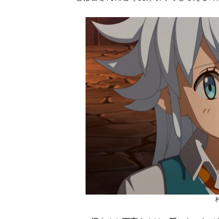
タビューフォ
ピンクの衣装がステ
【大胆カット満載】
坂46・田村保
キ！ 「ME:I」MIU＆
乃木坂46・与田祐希
崎天＜TGC
KEIKO撮り下ろしイ
3rd写真集『ヨー
2
A／W＞
ンタビューフォト
ダ』公開カット