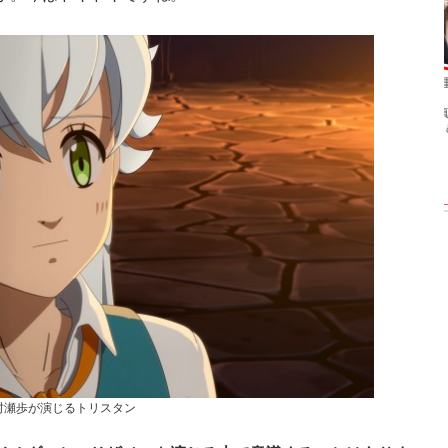
【渾身の一冊】乃木
【超貴重】デビュー
【6度目重版！】乃
坂46・山下美月、
前の初々しい姿が見
木坂46・山下美月
nd写真集『ヒロイ
られる「ILLIT」のセ
「1st写真集」公開カ
ン』公開カット
ルカ独占公開
ットまとめ
村瀬歩が演じるトリスタン