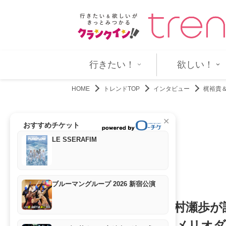
」、小鷹が深い眠りに落ちて…
『角醒ハンター オメガホーン』第
行きたい！
欲しい！
HOME
トレンドTOP
インタビュー
梶裕貴
✕
おすすめチケット
LE SSERAFIM
ブルーマングループ 2026 新宿公演
梶裕貴＆雨宮天＆村瀬歩が
積み重ねで「今のメリオ