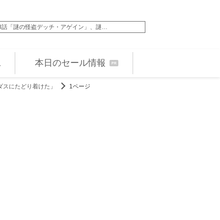
8話「謎の怪盗デッチ・アゲイン」、謎…
WEST.小瀧望、弾
本日のセール情報
PR
ダスにたどり着けた」
1ページ