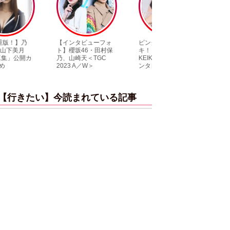
【インタビューフォ
ピンクの衣装がステ
【大胆カット満載
ト】櫻坂46・田村保
キ！ 「ME:I」MIU＆
乃木坂46・与田祐
乃、山崎天＜TGC
KEIKO撮り下ろしイ
3rd写真集『ヨー
2023 A／W＞
ンタビューフォト
ダ』公開カット
【行きたい】今読まれている記事