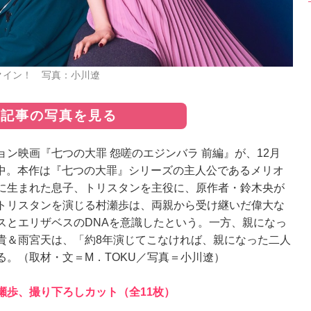
クイン！ 写真：小川遼
の記事の写真を見る
ン映画『七つの大罪 怨嗟のエジンバラ 前編』が、12月
占配信中。本作は『七つの大罪』シリーズの主人公であるメリオ
に生まれた息子、トリスタンを主役に、原作者・鈴木央が
トリスタンを演じる村瀬歩は、両親から受け継いだ偉大な
スとエリザベスのDNAを意識したという。一方、親になっ
貴＆雨宮天は、「約8年演じてこなければ、親になった二人
。（取材・文＝M．TOKU／写真＝小川遼）
瀬歩、撮り下ろしカット（全11枚）