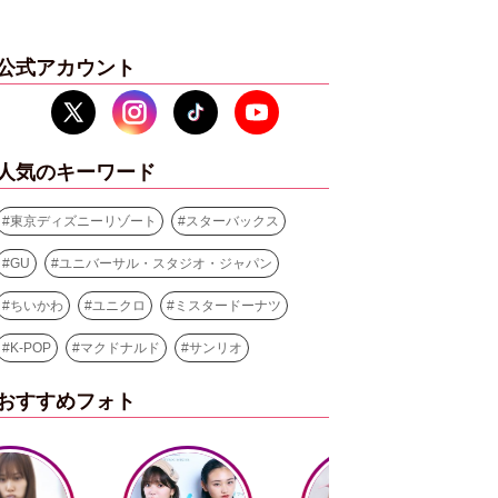
公式アカウント
人気のキーワード
#
東京ディズニーリゾート
#
スターバックス
#
GU
#
ユニバーサル・スタジオ・ジャパン
#
ちいかわ
#
ユニクロ
#
ミスタードーナツ
#
K-POP
#
マクドナルド
#
サンリオ
おすすめフォト