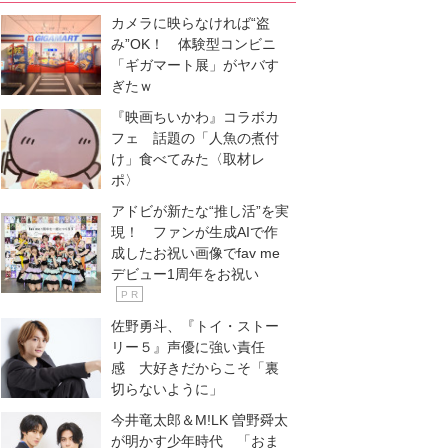
カメラに映らなければ“盗
み”OK！ 体験型コンビニ
「ギガマート展」がヤバす
ぎたｗ
『映画ちいかわ』コラボカ
フェ 話題の「人魚の煮付
け」食べてみた〈取材レ
ポ〉
アドビが新たな“推し活”を実
現！ ファンが生成AIで作
成したお祝い画像でfav me
デビュー1周年をお祝い
P R
佐野勇斗、『トイ・ストー
リー５』声優に強い責任
感 大好きだからこそ「裏
切らないように」
今井竜太郎＆M!LK 曽野舜太
が明かす少年時代 「おま