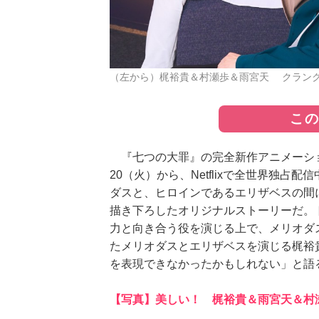
（左から）梶裕貴＆村瀬歩＆雨宮天 クラン
こ
『七つの大罪』の完全新作アニメーショ
20（火）から、Netflixで全世界独
ダスと、ヒロインであるエリザベスの間
描き下ろしたオリジナルストーリーだ。
力と向き合う役を演じる上で、メリオダ
たメリオダスとエリザベスを演じる梶裕
を表現できなかったかもしれない」と語る
【写真】美しい！ 梶裕貴＆雨宮天＆村