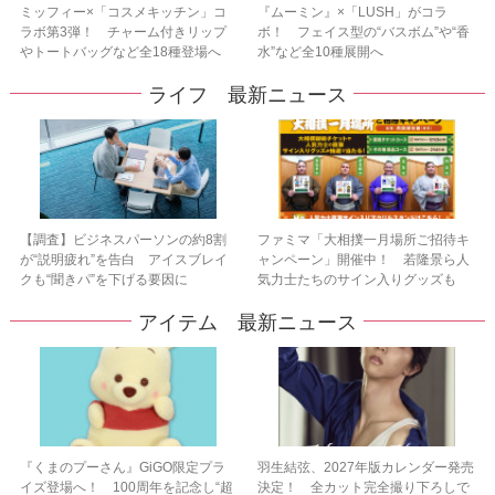
ミッフィー×「コスメキッチン」コ
『ムーミン』×「LUSH」がコラ
ラボ第3弾！ チャーム付きリップ
ボ！ フェイス型の“バスボム”や“香
やトートバッグなど全18種登場へ
水”など全10種展開へ
ライフ 最新ニュース
【調査】ビジネスパーソンの約8割
ファミマ「大相撲一月場所ご招待キ
が“説明疲れ”を告白 アイスブレイ
ャンペーン」開催中！ 若隆景ら人
クも“聞きパ”を下げる要因に
気力士たちのサイン入りグッズも
アイテム 最新ニュース
『くまのプーさん』GiGO限定プラ
羽生結弦、2027年版カレンダー発売
イズ登場へ！ 100周年を記念し“超
決定！ 全カット完全撮り下ろしで