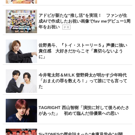
アドビが新たな“推し活”を実現！ ファンが生
成AIで作成したお祝い画像でfav meデビュー1周
年をお祝い
P R
佐野勇斗、『トイ・ストーリー５』声優に強い
責任感 大好きだからこそ「裏切らないよう
に」
今井竜太郎＆M!LK 曽野舜太が明かす少年時代
「おまえの罪を数えろ！」って誰にでも言って
た
TAGRIGHT 西山智樹「演技に対して後ろめたさ
があった」 初めて臨んだ俳優業への思い
SixTONESの歴史詰まった“倉庫見学会”が開