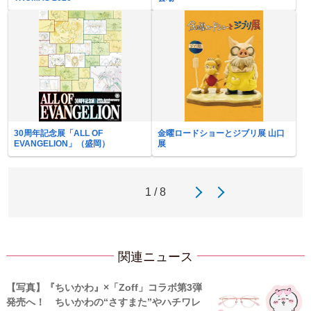
30周年記念展「ALL OF
金曜ロードショーとジブリ展 山口
EVANGELION」（盛岡）
展
1 / 8
関連ニュース
【写真】『ちいかわ』×「Zoff」コラボ第3弾
発売へ！ ちいかわの“さすまた”やハチワレ