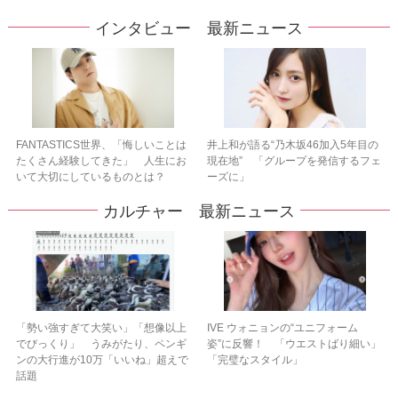
インタビュー 最新ニュース
FANTASTICS世界、「悔しいことは
井上和が語る“乃木坂46加入5年目の
たくさん経験してきた」 人生にお
現在地” 「グループを発信するフェ
いて大切にしているものとは？
ーズに」
カルチャー 最新ニュース
「勢い強すぎて大笑い」「想像以上
IVE ウォニョンの“ユニフォーム
でびっくり」 うみがたり、ペンギ
姿”に反響！ 「ウエストばり細い」
ンの大行進が10万「いいね」超えで
「完璧なスタイル」
話題