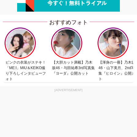
おすすめフォト
ピンクの衣装がステキ！
【大胆カット満載】乃木
【渾身の一冊】乃木坂
「ME:I」MIU＆KEIKO撮
坂46・与田祐希3rd写真集
46・山下美月、2nd写
り下ろしインタビューフ
『ヨーダ』公開カット
集『ヒロイン』公開カ
ォト
ト
[ADVERTISEMENT]