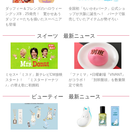
ダッフィー＆フレンズのハロウィー
全国初「ちいかわパーク」公式ショ
ングッズ8．25発売！ 驚かせあう
ップが大阪に誕生へ！ パークで販
ダッフィーたちを描いたスーベニア
売していたアイテムが勢ぞろい
も登場
スイーツ 最新ニュース
ミセス×「ミスド」新テレビCM放映
「ファミマ」×日曜劇場『VIVANT』
スタート！ 「ミスタードーナツ
がコラボ！ 「別班饅頭」を数量限
♪」の替え歌に初挑戦
定で発売
ビューティー 最新ニュース