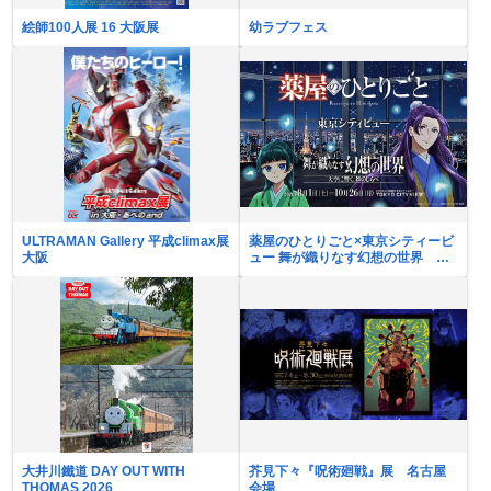
絵師100人展 16 大阪展
幼ラブフェス
ULTRAMAN Gallery 平成climax展
薬屋のひとりごと×東京シティービ
大阪
ュー 舞が織りなす幻想の世界 ―
天空に響く、舞のしらべ―
大井川鐵道 DAY OUT WITH
芥見下々『呪術廻戦』展 名古屋
THOMAS 2026
会場