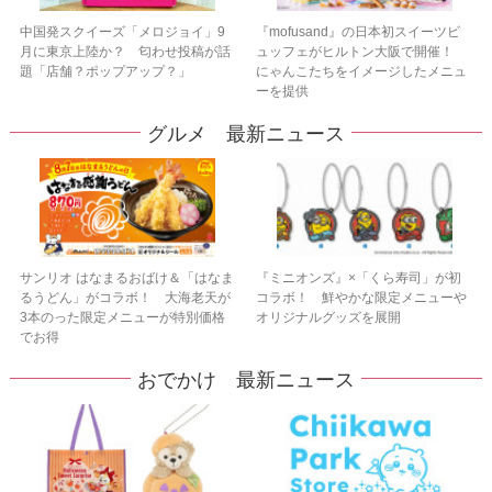
中国発スクイーズ「メロジョイ」9
『mofusand』の日本初スイーツビ
月に東京上陸か？ 匂わせ投稿が話
ュッフェがヒルトン大阪で開催！
題「店舗？ポップアップ？」
にゃんこたちをイメージしたメニュ
ーを提供
グルメ 最新ニュース
サンリオ はなまるおばけ＆「はなま
『ミニオンズ』×「くら寿司」が初
るうどん」がコラボ！ 大海老天が
コラボ！ 鮮やかな限定メニューや
3本のった限定メニューが特別価格
オリジナルグッズを展開
でお得
おでかけ 最新ニュース