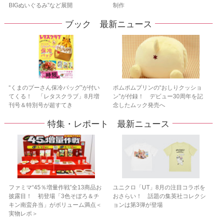
BIGぬいぐるみ”など展開
制作
ブック 最新ニュース
“くまのプーさん保冷バッグ”が付い
ポムポムプリンの“おしりクッショ
てくる！ 「レタスクラブ」8月増
ン”が付録！ デビュー30周年を記
刊号＆特別号が超すてき
念したムック発売へ
特集・レポート 最新ニュース
ファミマ“45％増量作戦”全13商品お
ユニクロ「UT」8月の注目コラボを
披露目！ 初登場「3色そぼろ＆チ
おさらい！ 話題の集英社コレクシ
キン南蛮弁当」がボリューム満点＜
ョンは第3弾が登場
実物レポ＞