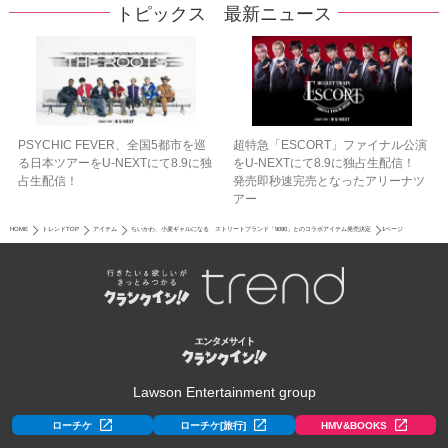
トピックス 最新ニュース
PSYCHIC FEVER、全国5都市を巡
超特急「ESCORT」ファイナル公演
る日本ツアーをU‐NEXTにて8.9に独
をU-NEXTにて8.9に独占生配信！
占生配信！
発売即秒速完売となったアリーナツ
アー
HOME
トレンドTOP
アイテム
ちいかわ、小麦ギャルになる ストリートブランド「9090」とのコラボアイテム発売決定
1ページ
Lawson Entertainment group
ローチケ
ローチケ[旅行]
HMV&BOOKS