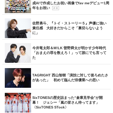
成AIで作成したお祝い画像でfav meデビュー1周
年をお祝い
P R
佐野勇斗、『トイ・ストーリー５』声優に強い
責任感 大好きだからこそ「裏切らないよう
に」
今井竜太郎＆M!LK 曽野舜太が明かす少年時代
「おまえの罪を数えろ！」って誰にでも言って
た
TAGRIGHT 西山智樹「演技に対して後ろめたさ
があった」 初めて臨んだ俳優業への思い
SixTONESの歴史詰まった“倉庫見学会”が開
幕！ ジェシー「嵐の皆さん待ってます」
〈SixTONES STock〉