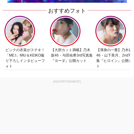
おすすめフォト
ピンクの衣装がステキ！
【大胆カット満載】乃木
【渾身の一冊】乃木坂
「ME:I」MIU＆KEIKO撮
坂46・与田祐希3rd写真集
46・山下美月、2nd写
り下ろしインタビューフ
『ヨーダ』公開カット
集『ヒロイン』公開カ
ォト
ト
[ADVERTISEMENT]