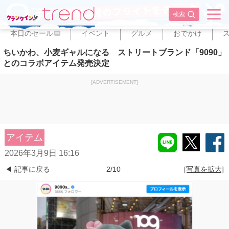
✕
検索
本日のセール
イベント
グルメ
おでかけ
PR
ちいかわ、小麦ギャルになる ストリートブランド「9090」
とのコラボアイテム発売決定
[ADVERTISEMENT]
アイテム
2026年3月9日 16:16
◀ 記事に戻る
2/10
[写真を拡大]