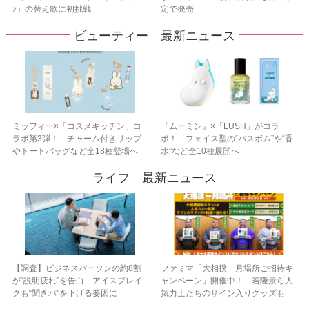
♪」の替え歌に初挑戦
定で発売
ビューティー 最新ニュース
ミッフィー×「コスメキッチン」コ
『ムーミン』×「LUSH」がコラ
ラボ第3弾！ チャーム付きリップ
ボ！ フェイス型の“バスボム”や“香
やトートバッグなど全18種登場へ
水”など全10種展開へ
ライフ 最新ニュース
【調査】ビジネスパーソンの約8割
ファミマ「大相撲一月場所ご招待キ
が“説明疲れ”を告白 アイスブレイ
ャンペーン」開催中！ 若隆景ら人
クも“聞きパ”を下げる要因に
気力士たちのサイン入りグッズも