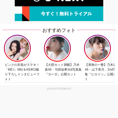
おすすめフォト
ピンクの衣装がステキ！
【大胆カット満載】乃木
【渾身の一冊】乃木坂
「ME:I」MIU＆KEIKO撮
坂46・与田祐希3rd写真集
46・山下美月、2nd写
り下ろしインタビューフ
『ヨーダ』公開カット
集『ヒロイン』公開カ
ォト
ト
[ADVERTISEMENT]