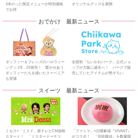
3本のった限定メニューが特別価格
オリジナルグッズを展開
でお得
おでかけ 最新ニュース
ダッフィー＆フレンズのハロウィー
全国初「ちいかわパーク」公式ショ
ングッズ8．25発売！ 驚かせあう
ップが大阪に誕生へ！ パークで販
ダッフィーたちを描いたスーベニア
売していたアイテムが勢ぞろい
も登場
スイーツ 最新ニュース
ミセス×「ミスド」新テレビCM放映
「ファミマ」×日曜劇場『VIVANT』
スタート！ 「ミスタードーナツ
がコラボ！ 「別班饅頭」を数量限