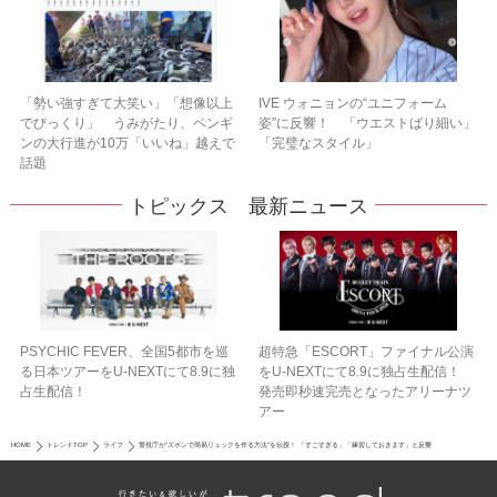
「勢い強すぎて大笑い」「想像以上
IVE ウォニョンの“ユニフォーム
でびっくり」 うみがたり、ペンギ
姿”に反響！ 「ウエストばり細い」
ンの大行進が10万「いいね」越えで
「完璧なスタイル」
話題
トピックス 最新ニュース
PSYCHIC FEVER、全国5都市を巡
超特急「ESCORT」ファイナル公演
る日本ツアーをU‐NEXTにて8.9に独
をU-NEXTにて8.9に独占生配信！
占生配信！
発売即秒速完売となったアリーナツ
アー
HOME
トレンドTOP
ライフ
警視庁が“ズボンで簡易リュックを作る方法”を伝授！ 「すごすぎる」「練習しておきます」と反響