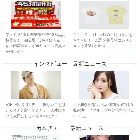
ファミマ“45％増量作戦”全13商品お
ユニクロ「UT」8月の注目コラボを
披露目！ 初登場「3色そぼろ＆チ
おさらい！ 話題の集英社コレクシ
キン南蛮弁当」がボリューム満点＜
ョンは第3弾が登場
実物レポ＞
インタビュー 最新ニュース
FANTASTICS世界、「悔しいことは
井上和が語る“乃木坂46加入5年目の
たくさん経験してきた」 人生にお
現在地” 「グループを発信するフェ
いて大切にしているものとは？
ーズに」
カルチャー 最新ニュース