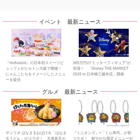
イベント 最新ニュース
『mofusand』の日本初スイーツビ
385万円の“ミッキーフィギュア”が
ュッフェがヒルトン大阪で開催！
登場！ 「Disney THE MARKET
にゃんこたちをイメージしたメニュ
2026 in 日本橋三越本店」開催
ーを提供
グルメ 最新ニュース
サンリオ はなまるおばけ＆「はなま
『ミニオンズ』×「くら寿司」が初
るうどん」がコラボ！ 大海老天が
コラボ！ 鮮やかな限定メニューや