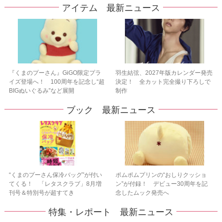
アイテム 最新ニュース
『くまのプーさん』GiGO限定プラ
羽生結弦、2027年版カレンダー発売
イズ登場へ！ 100周年を記念し“超
決定！ 全カット完全撮り下ろしで
BIGぬいぐるみ”など展開
制作
ブック 最新ニュース
“くまのプーさん保冷バッグ”が付い
ポムポムプリンの“おしりクッショ
てくる！ 「レタスクラブ」8月増
ン”が付録！ デビュー30周年を記
刊号＆特別号が超すてき
念したムック発売へ
特集・レポート 最新ニュース