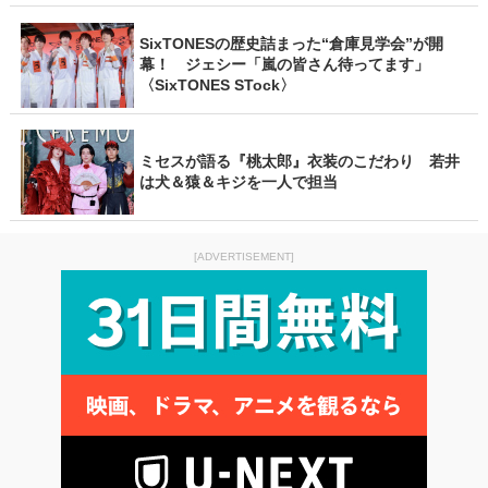
SixTONESの歴史詰まった“倉庫見学会”が開
幕！ ジェシー「嵐の皆さん待ってます」
〈SixTONES STock〉
ミセスが語る『桃太郎』衣装のこだわり 若井
は犬＆猿＆キジを一人で担当
[ADVERTISEMENT]