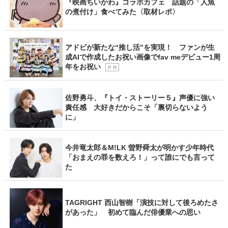
『映画ちいかわ』コラボカフェ 話題の「人魚
の煮付け」食べてみた〈取材レポ〉
アドビが新たな“推し活”を実現！ ファンが生
成AIで作成したお祝い画像でfav meデビュー1周
年をお祝い
P R
佐野勇斗、『トイ・ストーリー５』声優に強い
責任感 大好きだからこそ「裏切らないよう
に」
今井竜太郎＆M!LK 曽野舜太が明かす少年時代
「おまえの罪を数えろ！」って誰にでも言って
た
TAGRIGHT 西山智樹「演技に対して後ろめたさ
があった」 初めて臨んだ俳優業への思い