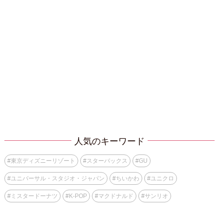
人気のキーワード
#
東京ディズニーリゾート
#
スターバックス
#
GU
#
ユニバーサル・スタジオ・ジャパン
#
ちいかわ
#
ユニクロ
#
ミスタードーナツ
#
K-POP
#
マクドナルド
#
サンリオ