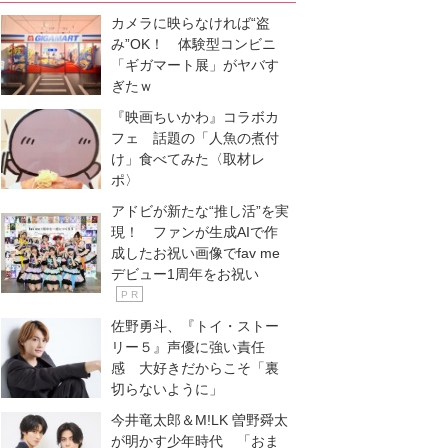
カメラに映らなければ“盗
み”OK！ 体験型コンビニ
「ギガマート展」がヤバす
ぎたｗ
『映画ちいかわ』コラボカ
フェ 話題の「人魚の煮付
け」食べてみた〈取材レ
ポ〉
アドビが新たな“推し活”を実
現！ ファンが生成AIで作
成したお祝い画像でfav me
デビュー1周年をお祝い
P R
佐野勇斗、『トイ・ストー
リー５』声優に強い責任
感 大好きだからこそ「裏
切らないように」
今井竜太郎＆M!LK 曽野舜太
が明かす少年時代 「おま