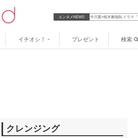
と待とうよ、春虎くん』CHIHIRO…
エンタメNEWS
「宇宙戦艦ヤマト2199」
イチオシ！
プレゼント
検索
クレンジング