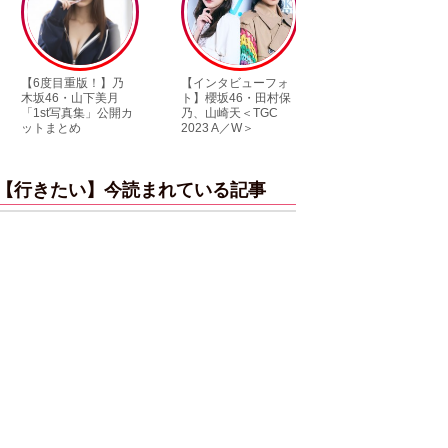
【6度目重版！】乃
【インタビューフォ
ピンクの衣装がス
木坂46・山下美月
ト】櫻坂46・田村保
キ！ 「ME:I」MIU
「1st写真集」公開カ
乃、山崎天＜TGC
KEIKO撮り下ろし
ットまとめ
2023 A／W＞
ンタビューフォト
【行きたい】今読まれている記事