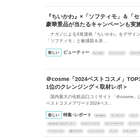
『ちいかわ』×「ソフティモ」＆「
豪華景品が当たるキャンペーンも実
ナガノによるX発漫画『ちいかわ』をデザイン
「ソフティモ」と敏感肌＆赤…
ビューティー
欲しい
ちいかわ
クレンジング
スキン
＠cosme「2024ベストコスメ」T
1位のクレンジング＜取材レポ＞
国内最大の化粧品口コミサイト「＠cosme」は、
ベストコスメアワード2024ベス…
特集･レポート
欲しい
＠cosme
ランキング
コスメ
rom＆nd（ロムアンド）
ヒロインメイク
ロージーローザ
ナンバー
ベースメイク
眉マスカラ
クレンジング
リップ
スキンケア