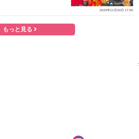
2020年11月24日 17:00
【大胆カット満載】
【渾身の一冊】乃木
【超貴重】デビュー
もっと見る
木坂46・与田祐希
坂46・山下美月、
前の初々しい姿が見
rd写真集『ヨー
2nd写真集『ヒロイ
られる「ILLIT」のセ
ダ』公開カット
ン』公開カット
ルカ独占公開