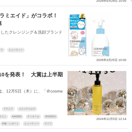
2026年6月29日 10:00
セラミエイド」がコラボ！
施
したクレンジング＆洗顔ブランド
ケア
ビューティー
2026年3月25日 10:00
OP10を発表！ 大賞は上半期
12月5日（木）に、「＠cosme
アテニア
コスメデコルテ
ズイン
KANEBO
ディオール
SHISEIDO
2024年12月5日 12:14
特集・レポート
ビューティー
ライフ