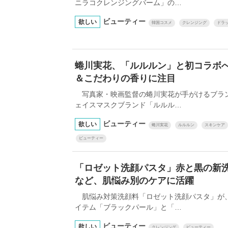
ニラコクレンジングバーム」の…
ビューティー
欲しい
韓国コスメ
クレンジング
ドラ
蜷川実花、「ルルルン」と初コラボ
＆こだわりの香りに注目
写真家・映画監督の蜷川実花が手がけるブランド「M
ェイスマスクブランド「ルルル…
ビューティー
欲しい
蜷川実花
ルルルン
スキンケア
ビューティー
「ロゼット洗顔パスタ」赤と黒の新
など、肌悩み別のケアに活躍
肌悩み対策洗顔料「ロゼット洗顔パスタ」が、2
イテム「ブラックパール」と「…
ビューティー
欲しい
クレンジング
ビューティー