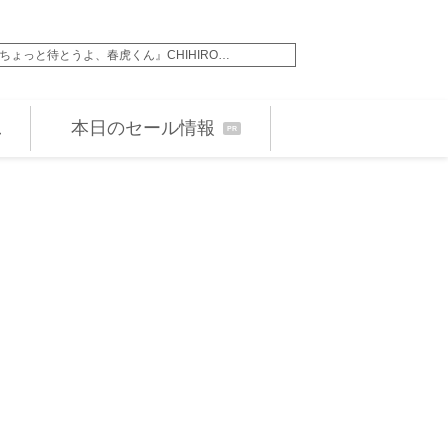
シリーズ人気投票企画が開催 上位ランク…
中島健人主演『SとX』
本日のセール情報
PR