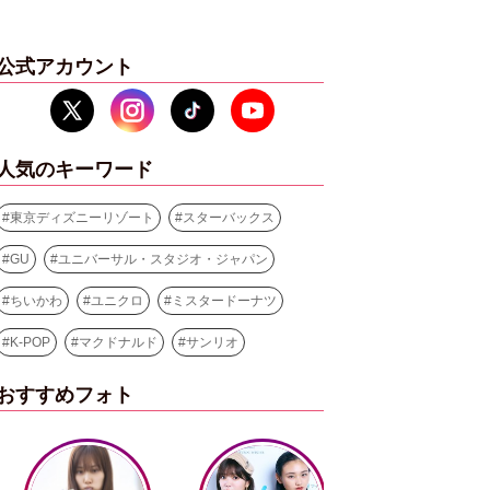
公式アカウント
人気のキーワード
#
東京ディズニーリゾート
#
スターバックス
#
GU
#
ユニバーサル・スタジオ・ジャパン
#
ちいかわ
#
ユニクロ
#
ミスタードーナツ
#
K-POP
#
マクドナルド
#
サンリオ
おすすめフォト