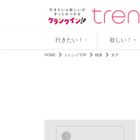
 “花”や“草木”にまつわ…
中川翼×桜木雅哉BLドラマ『ちょっ
行きたい！
欲しい！
HOME
トレンドTOP
検索
タグ