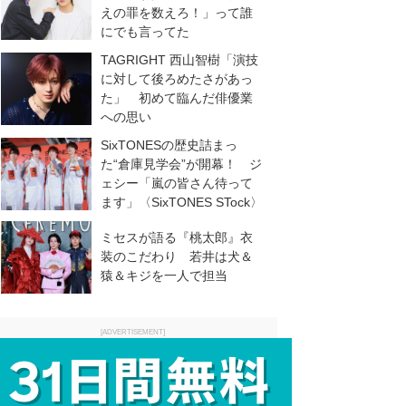
えの罪を数えろ！」って誰
にでも言ってた
TAGRIGHT 西山智樹「演技
に対して後ろめたさがあっ
た」 初めて臨んだ俳優業
への思い
SixTONESの歴史詰まっ
た“倉庫見学会”が開幕！ ジ
ェシー「嵐の皆さん待って
ます」〈SixTONES STock〉
ミセスが語る『桃太郎』衣
装のこだわり 若井は犬＆
猿＆キジを一人で担当
[ADVERTISEMENT]