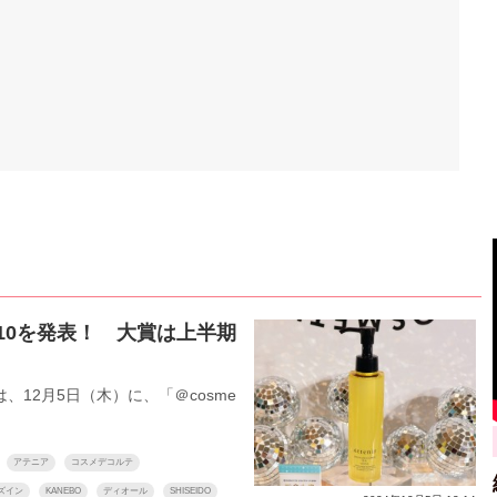
OP10を発表！ 大賞は上半期
12月5日（木）に、「＠cosme
アテニア
コスメデコルテ
ズイン
KANEBO
ディオール
SHISEIDO