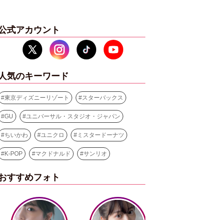
公式アカウント
人気のキーワード
#
東京ディズニーリゾート
#
スターバックス
#
GU
#
ユニバーサル・スタジオ・ジャパン
#
ちいかわ
#
ユニクロ
#
ミスタードーナツ
#
K-POP
#
マクドナルド
#
サンリオ
おすすめフォト