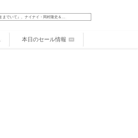
ままでいて』、ナイナイ・岡村隆史＆…
「Mトーナメント」優勝
本日のセール情報
PR