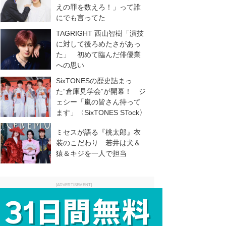
えの罪を数えろ！」って誰
にでも言ってた
TAGRIGHT 西山智樹「演技
に対して後ろめたさがあっ
た」 初めて臨んだ俳優業
への思い
SixTONESの歴史詰まっ
た“倉庫見学会”が開幕！ ジ
ェシー「嵐の皆さん待って
ます」〈SixTONES STock〉
ミセスが語る『桃太郎』衣
装のこだわり 若井は犬＆
猿＆キジを一人で担当
[ADVERTISEMENT]