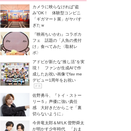
カメラに映らなければ“盗
み”OK！ 体験型コンビニ
「ギガマート展」がヤバす
ぎたｗ
『映画ちいかわ』コラボカ
フェ 話題の「人魚の煮付
け」食べてみた〈取材レ
ポ〉
アドビが新たな“推し活”を実
現！ ファンが生成AIで作
成したお祝い画像でfav me
デビュー1周年をお祝い
P R
佐野勇斗、『トイ・ストー
リー５』声優に強い責任
感 大好きだからこそ「裏
切らないように」
今井竜太郎＆M!LK 曽野舜太
が明かす少年時代 「おま