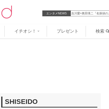
“1部”を初担当！ 8.14放送
エンタメNEWS
吉川愛×奥田瑛二『名探偵の
イチオシ！
プレゼント
検索
SHISEIDO