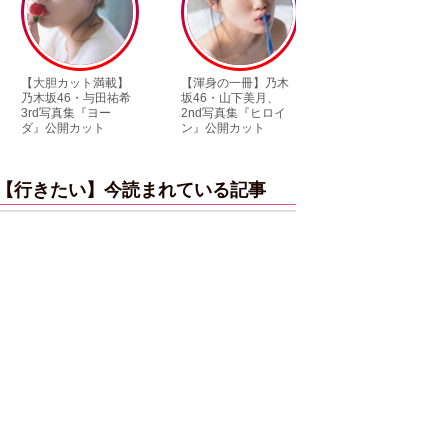
【大胆カット満載】
【渾身の一冊】乃木
【超貴重】デビュー
乃木坂46・与田祐希
坂46・山下美月、
前の初々しい姿が見
3rd写真集『ヨー
2nd写真集『ヒロイ
られる「ILLIT」のセ
ダ』公開カット
ン』公開カット
ルカ独占公開
【行きたい】今読まれている記事