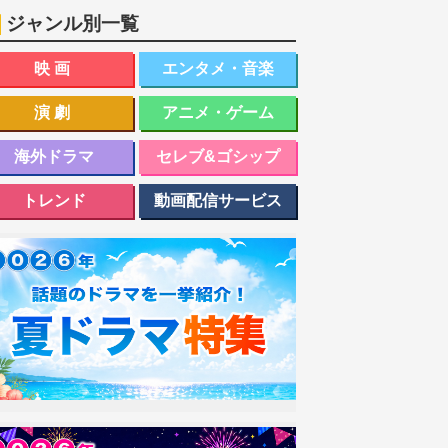
ジャンル別一覧
映画
エンタメ・音楽
演劇
アニメ・ゲーム
海外ドラマ
セレブ&ゴシップ
トレンド
動画配信サービス