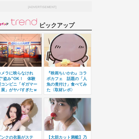
[ADVERTISEMENT]
ピックアップ
カメラに映らなけれ
『映画ちいかわ』コラ
ば“盗み”OK！ 体験
ボカフェ 話題の「人
型コンビニ「ギガマー
魚の煮付け」食べてみ
ト展」がヤバすぎたｗ
た〈取材レポ〉
ピンクの衣装がステ
【大胆カット満載】乃