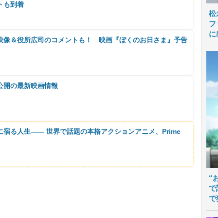
トも到着
松
フ
に
映像＆役所広司のコメントも！ 映画『ぼくのお日さま』予告
公開の最新映画情報
に宿る人生―― 世界で話題の本格アクションアニメ、Prime
“
で
で