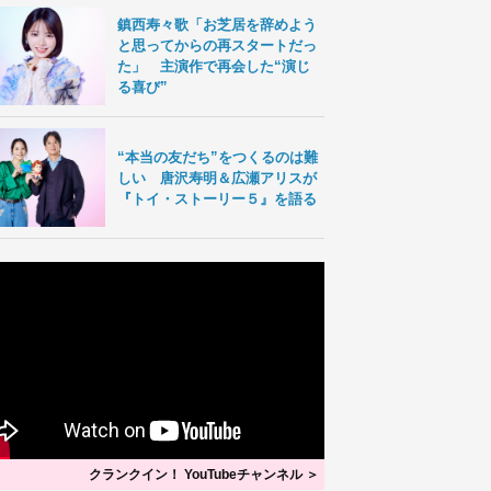
鎮西寿々歌「お芝居を辞めよう
と思ってからの再スタートだっ
た」 主演作で再会した“演じ
る喜び”
“本当の友だち”をつくるのは難
しい 唐沢寿明＆広瀬アリスが
『トイ・ストーリー５』を語る
クランクイン！ YouTubeチャンネル ＞