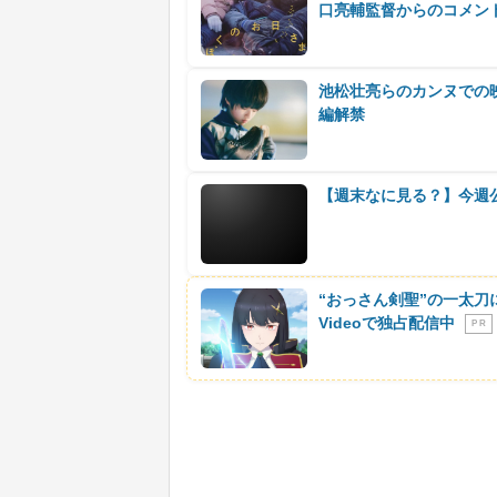
口亮輔監督からのコメン
池松壮亮らのカンヌでの
編解禁
【週末なに見る？】今週
“おっさん剣聖”の一太刀
Videoで独占配信中
P R