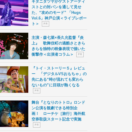
キタニタツヤがゲストアーティ
ストとの対バンを通して見せ
た、“攻めのモード” 「Hugs
Vol.6」神戸公演＜ライブレポー
ト＞
P R
主演・森七菜×長久允監督『炎
上』 歌舞伎町の過酷さときら
きらを独特の映像表現で描いた
衝撃作＜出演者コラム＞
P R
『トイ・ストーリー５』レビュ
ー 「デジタルVSおもちゃ」の
先にある“時が流れても変わら
ないもの”に目頭が熱くなる
P R
舞台『となりのトトロ』ロンド
ン公演を観劇できる特別企
画！ ローチケ［旅行］海外航
空券取扱スタート記念で実施
P R