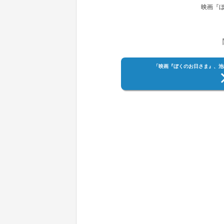
映画『
「映画『ぼくのお日さま』、池