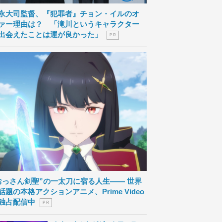
永大司監督、『犯罪者』チョン・イルのオ
ァー理由は？ 「滝川というキャラクター
出会えたことは運が良かった」
P R
おっさん剣聖”の一太刀に宿る人生―― 世界
話題の本格アクションアニメ、Prime Video
独占配信中
P R