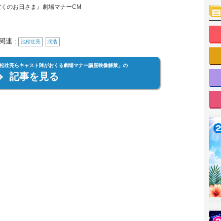
ぼくのお日さま』劇場マナーCM
関連 :
池松壮亮
潤浩
松壮亮らキャスト陣がおくる劇場マナー講座映像解禁」の
記事を見る