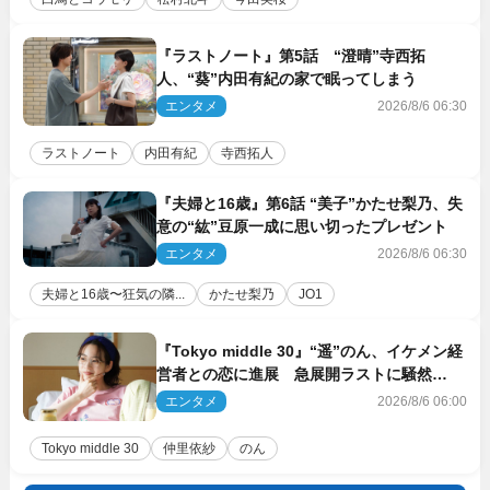
『ラストノート』第5話 “澄晴”寺西拓
人、“葵”内田有紀の家で眠ってしまう
エンタメ
2026/8/6 06:30
ラストノート
内田有紀
寺西拓人
『夫婦と16歳』第6話 “美子”かたせ梨乃、失
意の“紘”豆原一成に思い切ったプレゼント
エンタメ
2026/8/6 06:30
夫婦と16歳〜狂気の隣...
かたせ梨乃
JO1
『Tokyo middle 30』“遥”のん、イケメン経
営者との恋に進展 急展開ラストに騒然
「え…いきなり」「嫌な予感」
エンタメ
2026/8/6 06:00
Tokyo middle 30
仲里依紗
のん