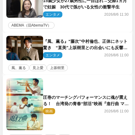
15歳少女が27歳男性に一目ぼれ→交際1ヵ月
で妊娠 30代で孫がいる女性の衝撃半生
エンタメ
2026/8/6 11:30
ABEMA（旧AbemaTV）
『風、薫る』“藤次”中村倫也、正体にネット
驚き “直美”上坂樹里との出会いにも反響
「力になってくれそう」「仲良くしなよ！」
エンタメ
2026/8/6 11:00
風、薫る
見上愛
上坂樹里
圧巻のマーチングパフォーマンスに魂が震え
る！ 台湾発の青春“部活”映画『進行曲 マー
チングボーイズ』予告解禁
映画
2026/8/6 11:00