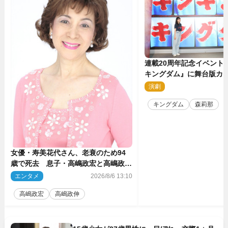
連載20周年記念イベント
キングダム』に舞台版カ
那が潜入！【密着レポー
演劇
2
キングダム
森莉那
女優・寿美花代さん、老衰のため94
歳で死去 息子・高嶋政宏と高嶋政伸
がコメント「いつもユーモアを忘れな
エンタメ
2026/8/6 13:10
い明るく優しい母でした」
高嶋政宏
高嶋政伸