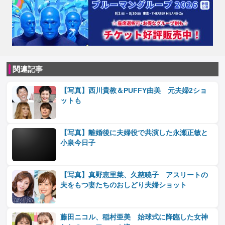
関連記事
【写真】西川貴教＆PUFFY由美 元夫婦2ショ
ットも
【写真】離婚後に夫婦役で共演した永瀬正敏と
小泉今日子
【写真】真野恵里菜、久慈暁子 アスリートの
夫をもつ妻たちのおしどり夫婦ショット
藤田ニコル、稲村亜美 始球式に降臨した女神