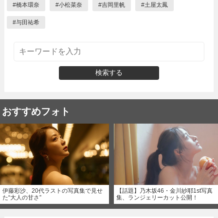
#
橋本環奈
#
小松菜奈
#
吉岡里帆
#
土屋太鳳
#
与田祐希
検索する
おすすめフォト
伊藤彩沙、20代ラストの写真集で見せ
【話題】乃木坂46・金川紗耶1st写真
た“大人の甘さ”
集、ランジェリーカット公開！