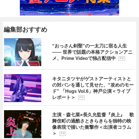
編集部おすすめ
“おっさん剣聖”の一太刀に宿る人生
―― 世界で話題の本格アクションアニ
メ、Prime Videoで独占配信中
P R
キタニタツヤがゲストアーティストと
の対バンを通して見せた、“攻めのモー
ド” 「Hugs Vol.6」神戸公演＜ライブ
レポート＞
P R
主演・森七菜×長久允監督『炎上』 歌
舞伎町の過酷さときらきらを独特の映
像表現で描いた衝撃作＜出演者コラム
＞
P R