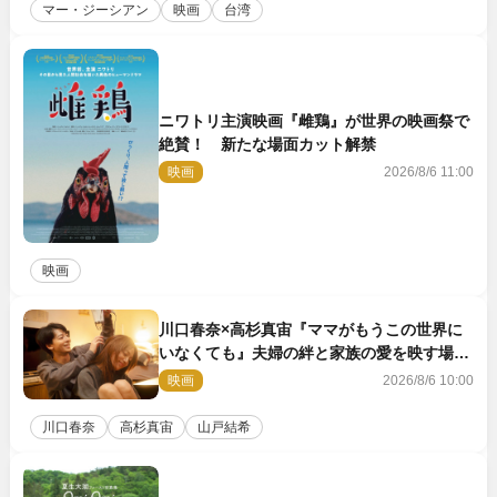
マー・ジーシアン
映画
台湾
ニワトリ主演映画『雌鶏』が世界の映画祭で
絶賛！ 新たな場面カット解禁
映画
2026/8/6 11:00
映画
川口春奈×高杉真宙『ママがもうこの世界に
いなくても』夫婦の絆と家族の愛を映す場面
写真公開
映画
2026/8/6 10:00
川口春奈
高杉真宙
山戸結希