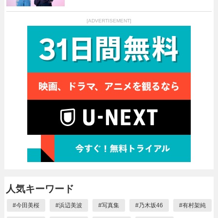
[ADVERTISEMENT]
人気キーワード
#
今田美桜
#
浜辺美波
#
写真集
#
乃木坂46
#
有村架純