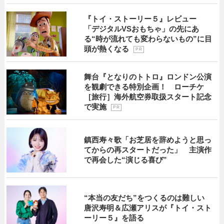
『トイ・ストーリー５』レビュー
「デジタルVSおもちゃ」の先にあ
る“時が流れても変わらないもの”に目
頭が熱くなる
P R
舞台『となりのトトロ』ロンドン公演
を観劇できる特別企画！ ローチケ
［旅行］海外航空券取扱スタート記念
で実施
P R
鎮西寿々歌「お芝居を辞めようと思っ
てからの再スタートだった」 主演作
で再会した“演じる喜び”
“本当の友だち”をつくるのは難しい
唐沢寿明＆広瀬アリスが『トイ・スト
ーリー５』を語る