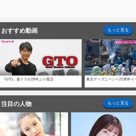
おすすめ動画
もっと見る
『GTO』連ドラが28年ぶり復活
東京ディズニーシー25周年イ
注目の人物
もっと見る