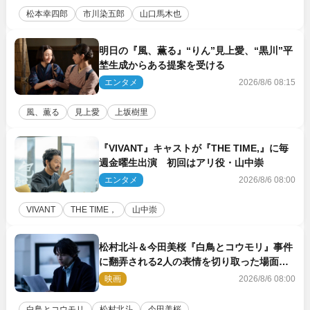
松本幸四郎
市川染五郎
山口馬木也
明日の『風、薫る』“りん”見上愛、“黒川”平
埜生成からある提案を受ける
エンタメ
2026/8/6 08:15
風、薫る
見上愛
上坂樹里
『VIVANT』キャストが『THE TIME,』に毎
週金曜生出演 初回はアリ役・山中崇
エンタメ
2026/8/6 08:00
VIVANT
THE TIME，
山中崇
松村北斗＆今田美桜『白鳥とコウモリ』事件
に翻弄される2人の表情を切り取った場面写
真解禁
映画
2026/8/6 08:00
白鳥とコウモリ
松村北斗
今田美桜