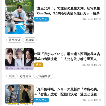
『豊臣兄弟！』で注目の夏生大湖、初写真集
『OmiOmi』9.18発売決定＆先行カット解禁
エンタメ
2026/8/6 10:00
夏生大湖
写真集
映画『月がみている』黒木瞳＆西岡徳馬＆吉
田羊の出演決定 主人公を取り巻く重要人物
を演じる
映画
2026/8/6 10:00
映画
毎熊克哉
小島梨里杏
「鬼平犯科帳」シリーズ最新作『本所の銕』
＆『密告』放送・配信日決定 過去と現在が
繋がるビジュアルも解禁
エンタメ
2026/8/6 10:00