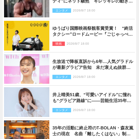
ディ”にネット騒然 キレッキレの動きを
披露
エンタメ
2026/8/7 18:00
ゆうばり国際映画祭観客賞受賞！ “終活
タクシー”ロードムービー『ごじゃっぺタ
クシー』10月公開＆予告解禁
映画
2026/8/7 18:00
生放送で降板直訴から6年…人気グラドル
が最新グラビア告知 未だ衰えぬ抜群ス
タイルに反響
エンタメ
2026/8/7 18:00
井上晴美51歳、“可愛いアイドル”に憧れ
も“グラビア路線”に――芸能生活35年を
赤裸々に語る 27年ぶりに写真集発売
エンタメ
2026/8/7 18:00
35年の活動に終止符のT-BOLAN・森友嵐
士の現在 名曲「離したくはない」制作