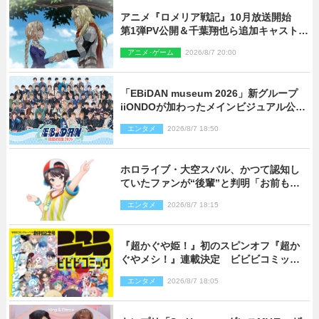
アニメ『ロメリア戦記』10月放送開始
第1弾PV公開＆千葉翔也ら追加キャスト4
人を発表
アニメ･ゲーム
2026/8/7 20:00
「EBiDAN museum 2026」新グループ
iiONDOが加わったメインビジュアル公
開！ 開催記念グッズラインナップも
エンタメ
2026/8/7 18:50
ホロライブ・大空スバル、かつて認知し
ていたファンが“後輩”と判明「お前もし
かしてあのときの？」
エンタメ
2026/8/7 18:15
『超かぐや姫！』初のスピンオフ『超か
ぐやメシ！』連載決定 ビビビコミック
創刊で31作品一挙公開
エンタメ
2026/8/7 18:05