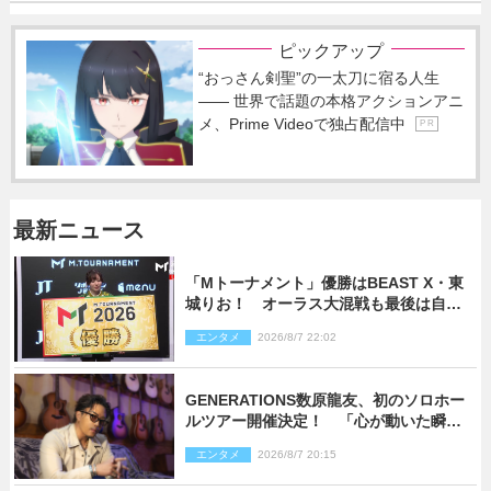
ピックアップ
“おっさん剣聖”の一太刀に宿る人生
―― 世界で話題の本格アクションアニ
メ、Prime Videoで独占配信中
P R
最新ニュース
「Mトーナメント」優勝はBEAST X・東
城りお！ オーラス大混戦も最後は自ら
和了って幕引き
エンタメ
2026/8/7 22:02
GENERATIONS数原龍友、初のソロホー
ルツアー開催決定！ 「心が動いた瞬間
を、音に乗せてお届けできれば」
エンタメ
2026/8/7 20:15