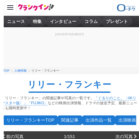
ニュース
特集
インタビュー
コラム
プレゼント
[ADVERTISEMENT]
TOP
人物情報
リリー・フランキー
リリー・フランキー
「リリー・フランキー」の関連記事や写真の一覧です。
「ぐるりのこと。〈4Kリ
マスター版〉」
「FUJIKO」
などの映画出演情報、ドラマの放送予定、最新ニュー
スも随時更新中！
リリー・フランキーTOP
関連記事
出演作品一覧
出演映画
前の写真
1/151
次の写真