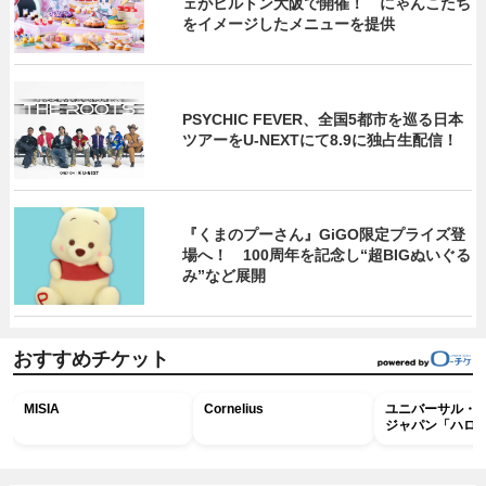
ェがヒルトン大阪で開催！ にゃんこたち
をイメージしたメニューを提供
PSYCHIC FEVER、全国5都市を巡る日本
ツアーをU‐NEXTにて8.9に独占生配信！
『くまのプーさん』GiGO限定プライズ登
場へ！ 100周年を記念し“超BIGぬいぐる
み”など展開
おすすめチケット
MISIA
Cornelius
ユニバーサル・
ジャパン「ハロ
ホラー・ナイト 
ナイト～パス」