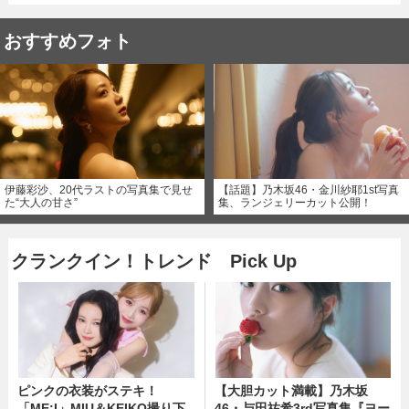
おすすめフォト
伊藤彩沙、20代ラストの写真集で見せ
【話題】乃木坂46・金川紗耶1st写真
た“大人の甘さ”
集、ランジェリーカット公開！
クランクイン！トレンド Pick Up
ピンクの衣装がステキ！
【大胆カット満載】乃木坂
「ME:I」MIU＆KEIKO撮り下
46・与田祐希3rd写真集『ヨー