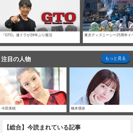
『GTO』連ドラが28年ぶり復活
東京ディズニーシー25周年イ
注目の人物
もっと見る
今田美桜
橋本環奈
【総合】今読まれている記事