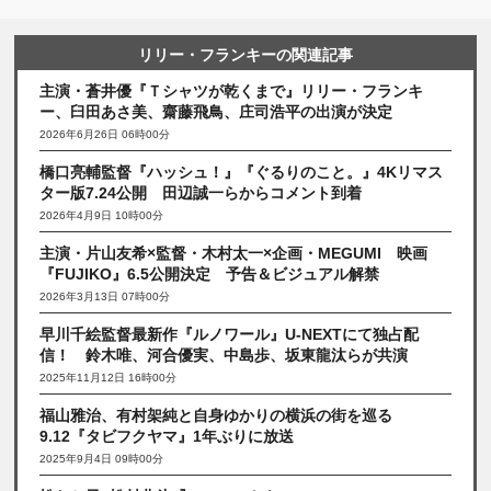
リリー・フランキーの関連記事
主演・蒼井優『Ｔシャツが乾くまで』リリー・フランキ
ー、臼田あさ美、齋藤飛鳥、庄司浩平の出演が決定
2026年6月26日 06時00分
橋口亮輔監督『ハッシュ！』『ぐるりのこと。』4Kリマス
ター版7.24公開 田辺誠一らからコメント到着
2026年4月9日 10時00分
主演・片山友希×監督・木村太一×企画・MEGUMI 映画
『FUJIKO』6.5公開決定 予告＆ビジュアル解禁
2026年3月13日 07時00分
早川千絵監督最新作『ルノワール』U-NEXTにて独占配
信！ 鈴木唯、河合優実、中島歩、坂東龍汰らが共演
2025年11月12日 16時00分
福山雅治、有村架純と自身ゆかりの横浜の街を巡る
9.12『タビフクヤマ』1年ぶりに放送
2025年9月4日 09時00分