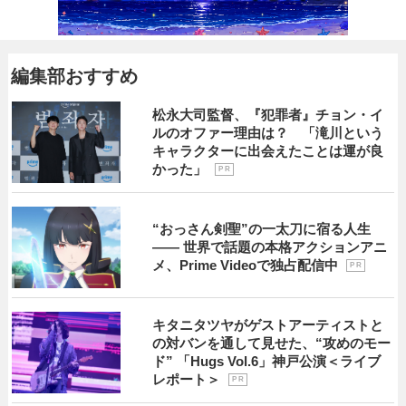
編集部おすすめ
松永大司監督、『犯罪者』チョン・イ
ルのオファー理由は？ 「滝川という
キャラクターに出会えたことは運が良
かった」
P R
“おっさん剣聖”の一太刀に宿る人生
―― 世界で話題の本格アクションアニ
メ、Prime Videoで独占配信中
P R
キタニタツヤがゲストアーティストと
の対バンを通して見せた、“攻めのモー
ド” 「Hugs Vol.6」神戸公演＜ライブ
レポート＞
P R