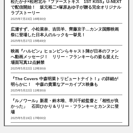
松たか子×松村北斗『ファーストキス 1ST KISS』U‐NEXT
で配信開始！ 坂元裕二×塚原あゆ子が贈る完全オリジナル
ラブストーリー
2025年7月23日 16時30分
広瀬すず、小松菜奈、吉田羊、齊藤京子…カンヌ国際映画
祭に登場した日本人のルックを一挙見！
2025年5月27日 15時49分
映画『ハルビン』ヒョンビンらキャスト陣が日本のファン
へ動画メッセージ！ リリー・フランキーらの姿も捉えた
場面写真12点解禁
2025年5月22日 12時30分
『The Covers 中森明菜トリビュートナイト！』の詳細が
明らかに！ 中森の貴重なアーカイブス映像も
2025年5月22日 11時30分
『ルノワール』新星・鈴木唯、早川千絵監督と「相性が良
かった」 石田ひかり＆リリー・フランキーとカンヌに登
場
2025年5月19日 17時00分