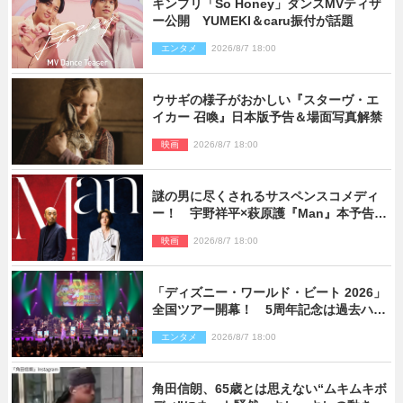
キンプリ「So Honey」ダンスMVティザ
ー公開 YUMEKI＆caru振付が話題
エンタメ
2026/8/7 18:00
ウサギの様子がおかしい『スターヴ・エ
イカー 召喚』日本版予告＆場面写真解禁
映画
2026/8/7 18:00
謎の男に尽くされるサスペンスコメディ
ー！ 宇野祥平×萩原護『Man』本予告＆
新ビジュアル解禁
映画
2026/8/7 18:00
「ディズニー・ワールド・ビート 2026」
全国ツアー開幕！ 5周年記念は過去ハイ
ライト＆クルーズ旅を大満喫！【潜入レ
エンタメ
2026/8/7 18:00
ポート】
角田信朗、65歳とは思えない“ムキムキボ