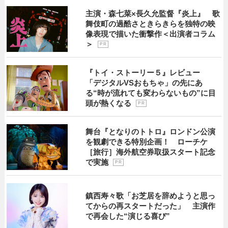
主演・森七菜×長久允監督『炎上』 歌
舞伎町の過酷さときらきらを独特の映
像表現で描いた衝撃作＜出演者コラム
＞
P R
『トイ・ストーリー５』レビュー
「デジタルVSおもちゃ」の先にあ
る“時が流れても変わらないもの”に目
頭が熱くなる
P R
舞台『となりのトトロ』ロンドン公演
を観劇できる特別企画！ ローチケ
［旅行］海外航空券取扱スタート記念
で実施
P R
鎮西寿々歌「お芝居を辞めようと思っ
てからの再スタートだった」 主演作
で再会した“演じる喜び”