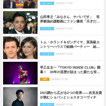
秘話も
エンタメ
2026/8/7 17:54
山田孝之「みなさん、ヤバいです」 世
界観強め謎動画にファン爆笑「天才だ
わ」
エンタメ
2026/8/7 17:00
トム・ホランド＆ゼンデイヤ、英高級カ
ントリーハウスで結婚パーティー 結婚
指輪を身に着けたトムも初キャッチ
エンタメ
2026/8/7 17:00
早乙女太一『TOKYO INSIDE CLUB』開
幕！ 30年の芸歴が詰まった新たな世界
観
演劇
2026/8/7 17:00
24の調から広がる2つの世界――吉見友貴
が挑むショパンとショスタコーヴィチ
エンタメ
2026/8/7 17:00