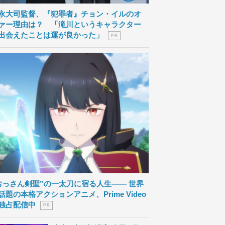
永大司監督、『犯罪者』チョン・イルのオ
ァー理由は？ 「滝川というキャラクター
出会えたことは運が良かった」
P R
おっさん剣聖”の一太刀に宿る人生―― 世界
話題の本格アクションアニメ、Prime Video
独占配信中
P R