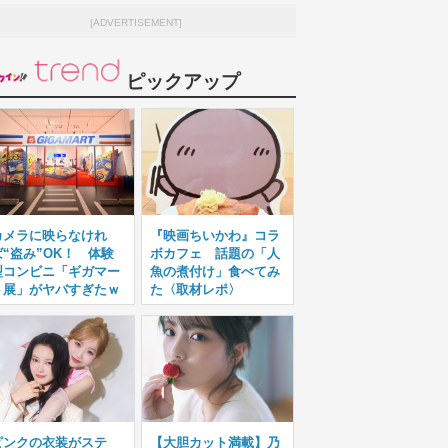
[ADVERTISEMENT]
ピックアップ
カメラに映らなけれ
『映画ちいかわ』コラ
ば“盗み”OK！ 体験
ボカフェ 話題の「人
型コンビニ「ギガマー
魚の煮付け」食べてみ
ト展」がヤバすぎたｗ
た〈取材レポ〉
ピンクの衣装がステ
【大胆カット満載】乃