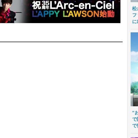
松
フ
に
“
で
で