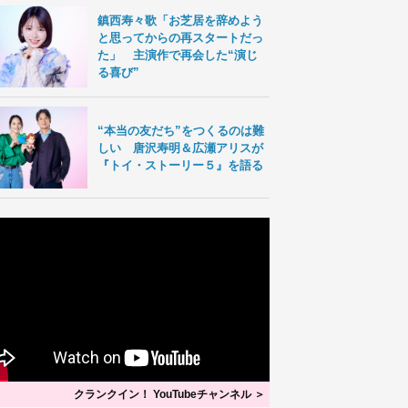
鎮西寿々歌「お芝居を辞めよう
と思ってからの再スタートだっ
た」 主演作で再会した“演じ
る喜び”
“本当の友だち”をつくるのは難
しい 唐沢寿明＆広瀬アリスが
『トイ・ストーリー５』を語る
クランクイン！ YouTubeチャンネル ＞