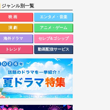
ジャンル別一覧
映画
エンタメ・音楽
演劇
アニメ・ゲーム
海外ドラマ
セレブ&ゴシップ
トレンド
動画配信サービス