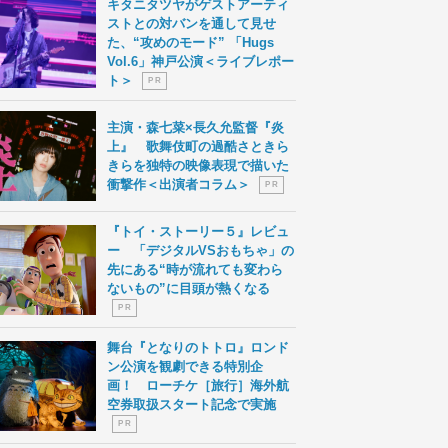
キタニタツヤがゲストアーティ
ストとの対バンを通して見せ
た、“攻めのモード” 「Hugs
Vol.6」神戸公演＜ライブレポー
ト＞
P R
主演・森七菜×長久允監督『炎
上』 歌舞伎町の過酷さときら
きらを独特の映像表現で描いた
衝撃作＜出演者コラム＞
P R
『トイ・ストーリー５』レビュ
ー 「デジタルVSおもちゃ」の
先にある“時が流れても変わら
ないもの”に目頭が熱くなる
P R
舞台『となりのトトロ』ロンド
ン公演を観劇できる特別企
画！ ローチケ［旅行］海外航
空券取扱スタート記念で実施
P R