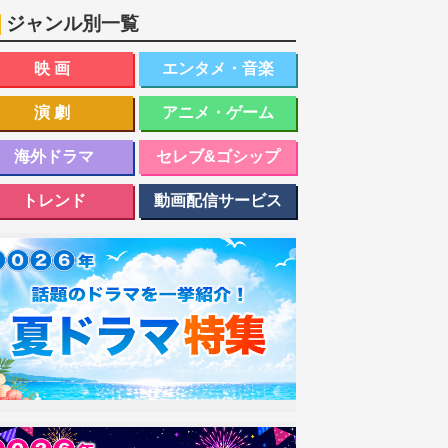
ジャンル別一覧
映画
エンタメ・音楽
演劇
アニメ・ゲーム
海外ドラマ
セレブ&ゴシップ
トレンド
動画配信サービス