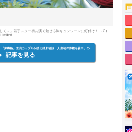
して～』若手スター初共演で魅せる胸キュンシーンに釘付け！ （C）
Limited
、『夢織姫』主演カップルが語る撮影秘話 人生初の体験も告白」の
記事を見る