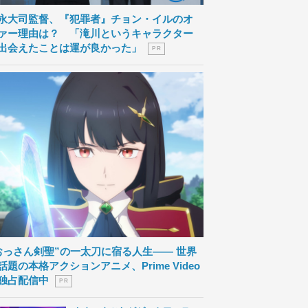
永大司監督、『犯罪者』チョン・イルのオ
ァー理由は？ 「滝川というキャラクター
出会えたことは運が良かった」
P R
おっさん剣聖”の一太刀に宿る人生―― 世界
話題の本格アクションアニメ、Prime Video
独占配信中
P R