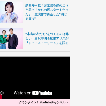
鎮西寿々歌「お芝居を辞めよう
と思ってからの再スタートだっ
た」 主演作で再会した“演じ
る喜び”
“本当の友だち”をつくるのは難
しい 唐沢寿明＆広瀬アリスが
『トイ・ストーリー５』を語る
クランクイン！ YouTubeチャンネル ＞