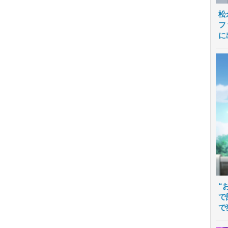
松
フ
に
“
で
で