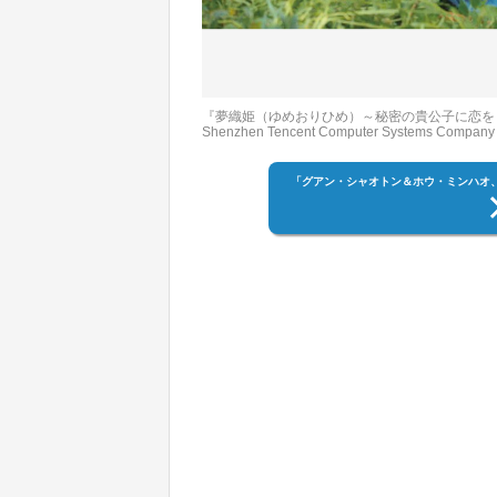
『夢織姫（ゆめおりひめ）～秘密の貴公子に恋を
Shenzhen Tencent Computer Systems Company 
「グアン・シャオトン＆ホウ・ミンハオ