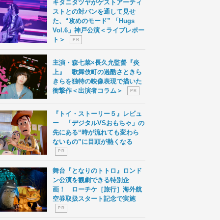
キタニタツヤがゲストアーティ
ストとの対バンを通して見せ
た、“攻めのモード” 「Hugs
Vol.6」神戸公演＜ライブレポー
ト＞
P R
主演・森七菜×長久允監督『炎
上』 歌舞伎町の過酷さときら
きらを独特の映像表現で描いた
衝撃作＜出演者コラム＞
P R
『トイ・ストーリー５』レビュ
ー 「デジタルVSおもちゃ」の
先にある“時が流れても変わら
ないもの”に目頭が熱くなる
P R
舞台『となりのトトロ』ロンド
ン公演を観劇できる特別企
画！ ローチケ［旅行］海外航
空券取扱スタート記念で実施
P R