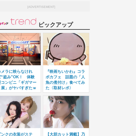
[ADVERTISEMENT]
ピックアップ
カメラに映らなけれ
『映画ちいかわ』コラ
ば“盗み”OK！ 体験
ボカフェ 話題の「人
型コンビニ「ギガマー
魚の煮付け」食べてみ
ト展」がヤバすぎたｗ
た〈取材レポ〉
ピンクの衣装がステ
【大胆カット満載】乃