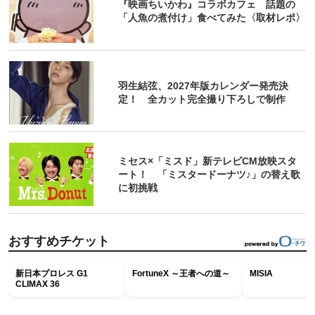
『映画ちいかわ』コラボカフェ 話題の
「人魚の煮付け」食べてみた〈取材レポ〉
羽生結弦、2027年版カレンダー発売決
定！ 全カット完全撮り下ろしで制作
ミセス×「ミスド」新テレビCM放映スタ
ート！ 「ミスタードーナツ♪」の替え歌
に初挑戦
おすすめチケット
新日本プロレス G1
FortuneX ～王者への道～
MISIA
CLIMAX 36