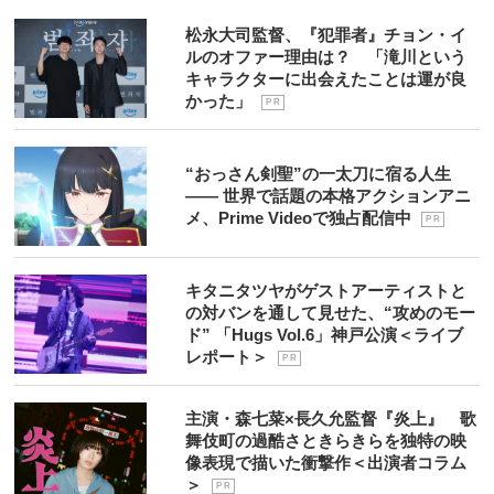
松永大司監督、『犯罪者』チョン・イ
ルのオファー理由は？ 「滝川という
キャラクターに出会えたことは運が良
かった」
P R
“おっさん剣聖”の一太刀に宿る人生
―― 世界で話題の本格アクションアニ
メ、Prime Videoで独占配信中
P R
キタニタツヤがゲストアーティストと
の対バンを通して見せた、“攻めのモー
ド” 「Hugs Vol.6」神戸公演＜ライブ
レポート＞
P R
主演・森七菜×長久允監督『炎上』 歌
舞伎町の過酷さときらきらを独特の映
像表現で描いた衝撃作＜出演者コラム
＞
P R