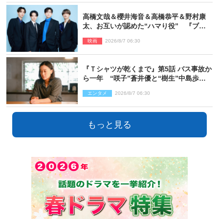
高橋文哉＆櫻井海音＆高橋恭平＆野村康
太、お互いが認めた“ハマり役” 『ブル
ーロック』で築いた最高のチームワーク
映画
2026/8/7 06:30
『Ｔシャツが乾くまで』第5話 バス事故か
ら一年 “咲子”蒼井優と“樹生”中島歩は
心を許しあえる関係に
エンタメ
2026/8/7 06:30
もっと見る