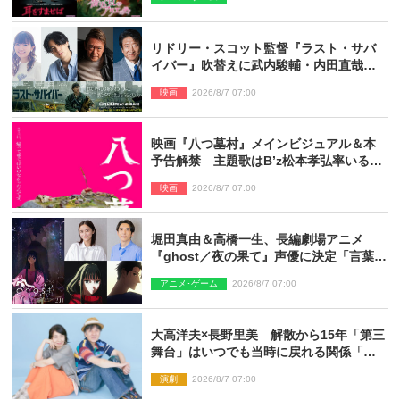
リドリー・スコット監督『ラスト・サバ
イバー』吹替えに武内駿輔・内田直哉・
種崎敦美・井上和彦ら豪華声優陣が集
映画
2026/8/7 07:00
結！
映画『八つ墓村』メインビジュアル＆本
予告解禁 主題歌はB’z松本孝弘率いる
TMG「DOOM」に決定
映画
2026/8/7 07:00
堀田真由＆高橋一生、長編劇場アニメ
『ghost／夜の果て』声優に決定「言葉に
はできない沢山の感情を思い出しまし
アニメ･ゲーム
2026/8/7 07:00
た」
大高洋夫×長野里美 解散から15年「第三
舞台」はいつでも当時に戻れる関係「や
っぱり他の方たちとは違います」
演劇
2026/8/7 07:00