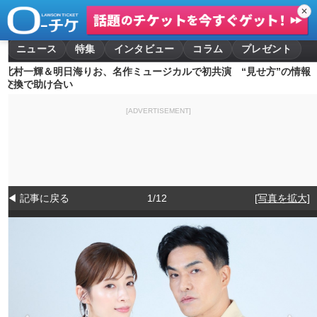
✕
ニュース
特集
インタビュー
コラム
プレゼント
北村一輝＆明日海りお、名作ミュージカルで初共演 “見せ方”の情報
交換で助け合い
[ADVERTISEMENT]
◀ 記事に戻る
1/12
[写真を拡大]