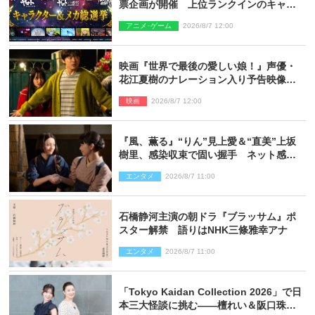
票企画が開催 上位ランクインのキャラ
クター＆メカは新規描き下ろしイラスト
アニメ･ゲーム
2026/8/7 12:00
を制作
映画『世界で最後の愛しい娘！』声優・
花江夏樹のナレーション入り予告映像解
禁「あふれ出る温かさに涙が止まらな
映画
2026/8/7 12:00
い！」
『風、薫る』“りん”見上愛＆“直美”上坂
樹里、感染収束で固い握手 ネット感動
「このバディは最強」「アツい」
エンタメ
2026/8/7 11:00
石橋静河主演の朝ドラ『ブラッサム』ポ
スター解禁 語りはNHK三條雅幸アナ
エンタメ
2026/8/7 11:00
「Tokyo Kaidan Collection 2026」で日
本三大怪談に挑む――檀れい＆阪口珠美