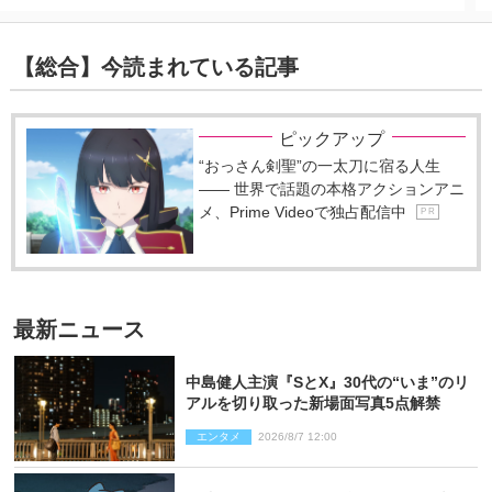
【総合】今読まれている記事
ピックアップ
“おっさん剣聖”の一太刀に宿る人生
―― 世界で話題の本格アクションアニ
メ、Prime Videoで独占配信中
P R
最新ニュース
中島健人主演『SとX』30代の“いま”のリ
アルを切り取った新場面写真5点解禁
エンタメ
2026/8/7 12:00