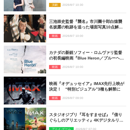
が語る「牡丹灯籠」の新たな魅力
演劇
2026/8/7 10:30
三池崇史監督『襲名』市川團十郎白猿襲
名披露の軌跡を追った場面写真10点解
禁！
映画
2026/8/7 10:00
カナダの新鋭ソフィー・ロムヴァリ監督
の初長編映画『Blue Heron／ブルーヘロ
ン』10.23公開
映画
2026/8/7 10:00
映画『オデュッセイア』IMAX先行上映が
決定！ “特別ビジュアル”3種も解禁に
映画
2026/8/7 09:00
スタジオジブリ『耳をすませば』『借り
ぐらしのアリエッティ』4Kデジタルリマ
スターでIMAX上映決定！
アニメ･ゲーム
2026/8/7 07:00