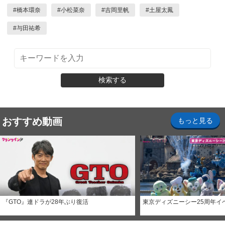
#
橋本環奈
#
小松菜奈
#
吉岡里帆
#
土屋太鳳
#
与田祐希
検索する
おすすめ動画
もっと見る
『GTO』連ドラが28年ぶり復活
東京ディズニーシー25周年イ