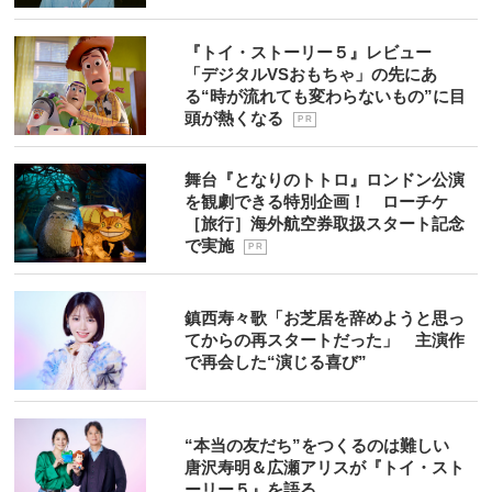
『トイ・ストーリー５』レビュー
「デジタルVSおもちゃ」の先にあ
る“時が流れても変わらないもの”に目
頭が熱くなる
P R
舞台『となりのトトロ』ロンドン公演
を観劇できる特別企画！ ローチケ
［旅行］海外航空券取扱スタート記念
で実施
P R
鎮西寿々歌「お芝居を辞めようと思っ
てからの再スタートだった」 主演作
で再会した“演じる喜び”
“本当の友だち”をつくるのは難しい
唐沢寿明＆広瀬アリスが『トイ・スト
ーリー５』を語る