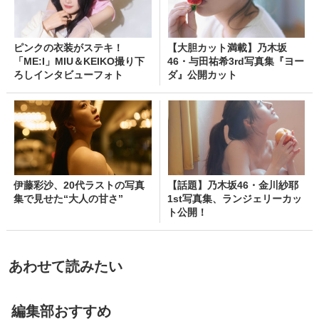
ピンクの衣装がステキ！
【大胆カット満載】乃木坂
「ME:I」MIU＆KEIKO撮り下
46・与田祐希3rd写真集『ヨー
ろしインタビューフォト
ダ』公開カット
伊藤彩沙、20代ラストの写真
【話題】乃木坂46・金川紗耶
集で見せた“大人の甘さ”
1st写真集、ランジェリーカッ
ト公開！
あわせて読みたい
編集部おすすめ