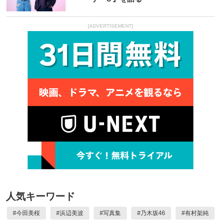
[ADVERTISEMENT]
人気キーワード
#
今田美桜
#
浜辺美波
#
写真集
#
乃木坂46
#
有村架純