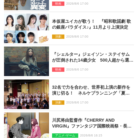
映画
2026/8/6 17:00
解禁
本仮屋ユイカが歌う！ 『昭和歌謡劇 歌
の銀座パラダイス♪』11月より上演決定
演劇
2026/8/6 17:00
『シェルター』ジェイソン・ステイサム
が圧倒された14歳少女 500人超から選出
された新鋭ボディ・レイ・ブレスナック
映画
2026/8/6 17:00
とは
32名で力を合わせ、世界初上演の新作を
演じ切る！ ネルケプランニング「夏休
み！オン・ワークショップ2026」レポー
演劇
2026/8/6 17:00
ト【最終日】
川尻将由監督作『CHERRY AND
VIRGIN』ファンタジア国際映画祭・長編
アニメ部門で観客賞・金賞受賞！
アニメ･ゲーム
2026/8/6 16:15