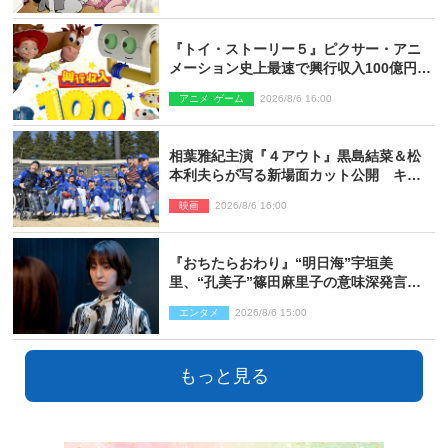
『トイ・ストーリー５』ピクサー・アニ
メーション史上最速で興行収入100億円突
破 シリーズNo.1興収が目前
アニメ･ゲーム
2026/8/6 16:00
相葉雅紀主演『４アウト』黒島結菜＆松
本利夫らが写る新場面カット公開 キャ
スト登壇イベントも決定
映画
2026/8/6 16:00
『おちたらおわり』“明日海”宇垣美
里、“孔美子”篠田麻里子の意味深発言に
絶句 ネット驚き「まさか」「意外な展
エンタメ
2026/8/6 15:00
開」
もっと見る