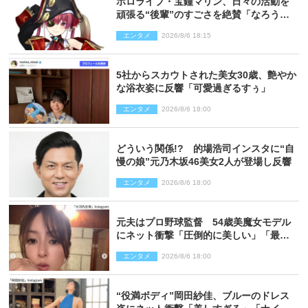
ホロライブ・宝鐘マリン、日々の活動を
頑張る“後輩”のすごさを絶賛「なろう系
主人公まである」
エンタメ
2026/8/6 18:15
5社からスカウトされた美女30歳、艶やか
な浴衣姿に反響「可愛過ぎるすぅ」
エンタメ
2026/8/6 18:00
どういう関係!? 的場浩司インスタに“自
慢の娘”元乃木坂46美女2人が登場し反響
エンタメ
2026/8/6 18:00
元夫はプロ野球監督 54歳美魔女モデル
にネット衝撃「圧倒的に美しい」「最強
クラス」「うっとり」
エンタメ
2026/8/6 18:00
“役満ボディ”岡田紗佳、ブルーのドレス