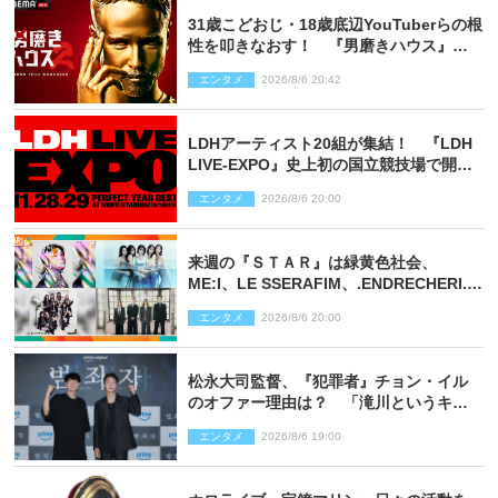
31歳こどおじ・18歳底辺YouTuberらの根
性を叩きなおす！ 『男磨きハウス』第2
弾コーチ陣発表
エンタメ
2026/8/6 20:42
LDHアーティスト20組が集結！ 『LDH
LIVE‐EXPO』史上初の国立競技場で開催
決定
エンタメ
2026/8/6 20:00
来週の『ＳＴＡＲ』は緑黄色社会、
ME:I、LE SSERAFIM、.ENDRECHERI.が
話題曲をパフォーマンス！
エンタメ
2026/8/6 20:00
松永大司監督、『犯罪者』チョン・イル
のオファー理由は？ 「滝川というキャ
ラクターに出会えたことは本当に運が良
エンタメ
2026/8/6 19:00
かった」