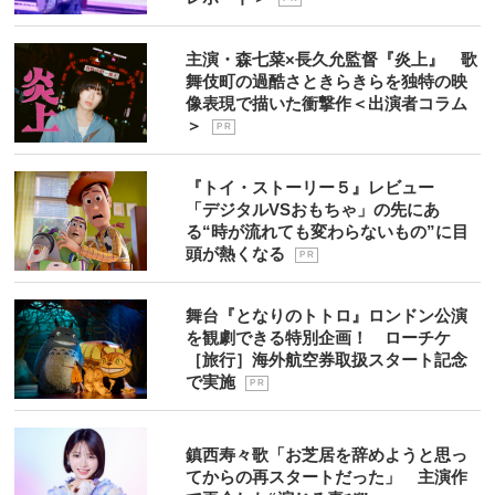
主演・森七菜×長久允監督『炎上』 歌
舞伎町の過酷さときらきらを独特の映
像表現で描いた衝撃作＜出演者コラム
＞
P R
『トイ・ストーリー５』レビュー
「デジタルVSおもちゃ」の先にあ
る“時が流れても変わらないもの”に目
頭が熱くなる
P R
舞台『となりのトトロ』ロンドン公演
を観劇できる特別企画！ ローチケ
［旅行］海外航空券取扱スタート記念
で実施
P R
鎮西寿々歌「お芝居を辞めようと思っ
てからの再スタートだった」 主演作