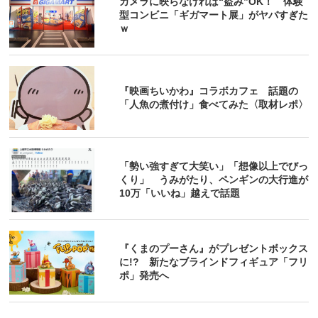
カメラに映らなければ“盗み”OK！ 体験
型コンビニ「ギガマート展」がヤバすぎた
ｗ
『映画ちいかわ』コラボカフェ 話題の
「人魚の煮付け」食べてみた〈取材レポ〉
「勢い強すぎて大笑い」「想像以上でびっ
くり」 うみがたり、ペンギンの大行進が
10万「いいね」越えで話題
『くまのプーさん』がプレゼントボックス
に!? 新たなブラインドフィギュア「フリ
ポ」発売へ