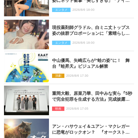
姿にネット衝撃「美しすぎる」「ナイ
ス」
エンタメ
2026/8/6 18:00
現役薬剤師グラドル、白ミニ丈トップス
姿の抜群プロポーションに「素晴らしす
ぎる」「すっっっご！」とネット絶賛
エンタメ
2026/8/6 18:00
中山優馬、矢崎広らが“蛙の姿”に！ 舞
台『蛙昇天』ビジュアル解禁
演劇
2026/8/6 17:30
重岡大毅、原菜乃華、田中みな実ら『5秒
で完全犯罪を生成する方法』完成披露に
登壇！ それぞれのAI活用術も発表
映画
2026/8/6 17:05
アン・ハサウェイ＆ユアン・マクレガー
に恐竜がロックオン？ 『オークストリ
ートの異変』新ビジュアル＆本編映像初