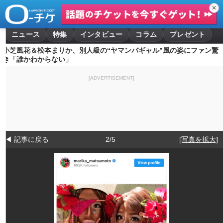
✕
ニュース
特集
インタビュー
コラム
プレゼント
小芝風花＆松本まりか、別人級の“ヤマンバギャル”風の姿にファン驚
き「誰かわからない」
[ADVERTISEMENT]
◀ 記事に戻る
2/5
[写真を拡大]