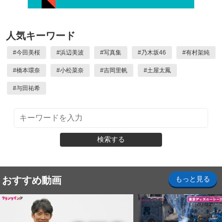
人気キーワード
#
今田美桜
#
浜辺美波
#
写真集
#
乃木坂46
#
有村架純
#
橋本環奈
#
小松菜奈
#
吉岡里帆
#
土屋太鳳
#
与田祐希
検索する
おすすめ動画
もっと見る