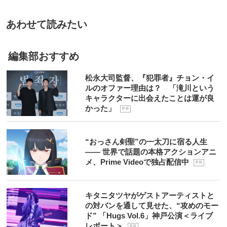
あわせて読みたい
編集部おすすめ
松永大司監督、『犯罪者』チョン・イ
ルのオファー理由は？ 「滝川という
キャラクターに出会えたことは運が良
かった」
P R
“おっさん剣聖”の一太刀に宿る人生
―― 世界で話題の本格アクションアニ
メ、Prime Videoで独占配信中
P R
キタニタツヤがゲストアーティストと
の対バンを通して見せた、“攻めのモー
ド” 「Hugs Vol.6」神戸公演＜ライブ
レポート＞
P R