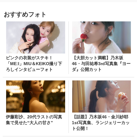
おすすめフォト
ピンクの衣装がステキ！
【大胆カット満載】乃木坂
「ME:I」MIU＆KEIKO撮り下
46・与田祐希3rd写真集『ヨー
ろしインタビューフォト
ダ』公開カット
伊藤彩沙、20代ラストの写真
【話題】乃木坂46・金川紗耶
集で見せた“大人の甘さ”
1st写真集、ランジェリーカッ
ト公開！