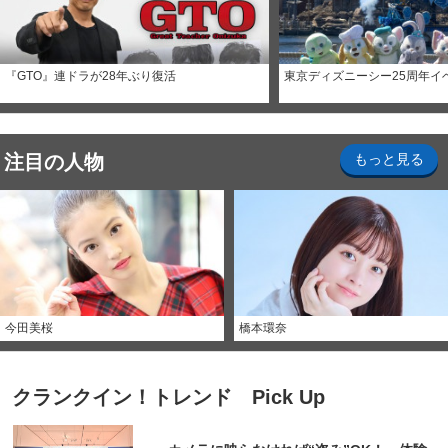
『GTO』連ドラが28年ぶり復活
東京ディズニーシー25周年イ
注目の人物
もっと見る
今田美桜
橋本環奈
クランクイン！トレンド Pick Up