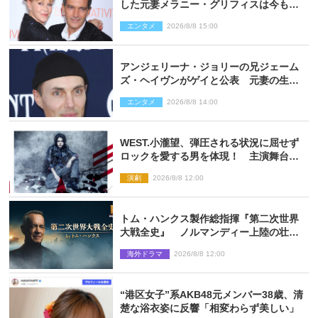
した元妻メラニー・グリフィスは今も
「親友の一人」
エンタメ
2026/8/8 15:00
アンジェリーナ・ジョリーの兄ジェーム
ズ・ヘイヴンがゲイと公表 元妻の生配
信で明らかに
エンタメ
2026/8/8 14:00
WEST.小瀧望、弾圧される状況に屈せず
ロックを愛する男を体現！ 主演舞台
『ロックンロール』ビジュアル解禁
演劇
2026/8/8 12:00
トム・ハンクス製作総指揮『第二次世界
大戦全史』 ノルマンディー上陸の壮絶
な戦場を収めた特別映像解禁
海外ドラマ
2026/8/8 12:00
“港区女子”系AKB48元メンバー38歳、清
楚な浴衣姿に反響「相変わらず美しい」