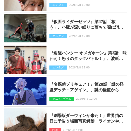
エンタメ
2026/8/8 12:00
『仮面ライダーゼッツ』第47話「救
う」、小鷹が深い眠りに落ちて闇に消え
る…？
エンタメ
2026/8/8 12:00
『角醒ハンター オメガホーン』第3話「味
わえ！怒りのタッグバトル！」、波斬の
ギリコがハンターバトルを挑んできた！
エンタメ
2026/8/8 12:00
『名探偵プリキュア！』第28話「謎の怪
盗デッチ・アゲイン」、謎の怪盗から不
思議な予告状が届く
アニメ･ゲーム
2026/8/8 12:00
『劇場版ダーウィンが来た！』世界猫の
日に予告＆場面写真解禁 ライオンやマ
ヌルネコの赤ちゃんが大集合
映画
2026/8/8 11:00