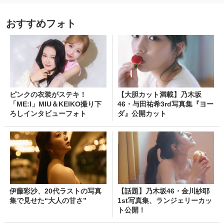
おすすめフォト
ピンクの衣装がステキ！
【大胆カット満載】乃木坂
「ME:I」MIU＆KEIKO撮り下
46・与田祐希3rd写真集『ヨー
ろしインタビューフォト
ダ』公開カット
伊藤彩沙、20代ラストの写真
【話題】乃木坂46・金川紗耶
集で見せた“大人の甘さ”
1st写真集、ランジェリーカッ
ト公開！