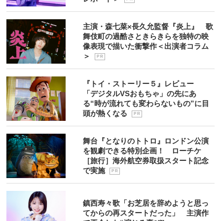
主演・森七菜×長久允監督『炎上』 歌
舞伎町の過酷さときらきらを独特の映
像表現で描いた衝撃作＜出演者コラム
＞
P R
『トイ・ストーリー５』レビュー
「デジタルVSおもちゃ」の先にあ
る“時が流れても変わらないもの”に目
頭が熱くなる
P R
舞台『となりのトトロ』ロンドン公演
を観劇できる特別企画！ ローチケ
［旅行］海外航空券取扱スタート記念
で実施
P R
鎮西寿々歌「お芝居を辞めようと思っ
てからの再スタートだった」 主演作