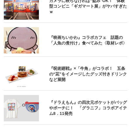
カメラに映らなければ“盗み”OK！ 体験
型コンビニ「ギガマート展」がヤバすぎた
ｗ
『映画ちいかわ』コラボカフェ 話題の
「人魚の煮付け」食べてみた〈取材レポ〉
『呪術廻戦』×「牛角」がコラボ！ 五条
の“茈”をイメージしたグッズ付きドリンク
など展開
『ドラえもん』の四次元ポケットがバッグ
やポーチに！ 「グラニフ」コラボアイテ
ム8．11発売