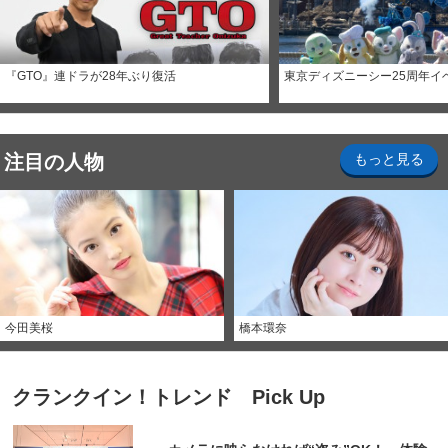
『GTO』連ドラが28年ぶり復活
東京ディズニーシー25周年イ
注目の人物
もっと見る
今田美桜
橋本環奈
クランクイン！トレンド Pick Up