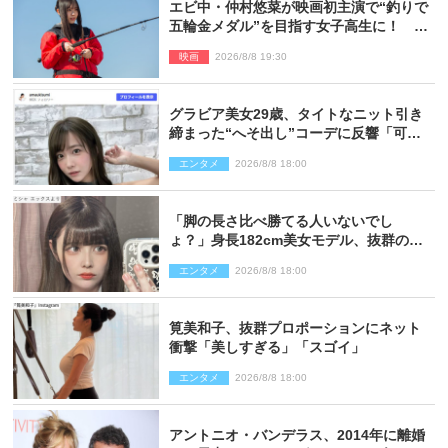
エビ中・仲村悠菜が映画初主演で“釣りで
五輪金メダル”を目指す女子高生に！ 映
画『つりこまち』今秋公開
映画
2026/8/8 19:30
グラビア美女29歳、タイトなニット引き
締まった“へそ出し”コーデに反響「可愛
い過ぎる」
エンタメ
2026/8/8 18:00
「脚の長さ比べ勝てる人いないでし
ょ？」身長182cm美女モデル、抜群のプ
ロポーションにネット衝撃
エンタメ
2026/8/8 18:00
筧美和子、抜群プロポーションにネット
衝撃「美しすぎる」「スゴイ」
エンタメ
2026/8/8 18:00
アントニオ・バンデラス、2014年に離婚