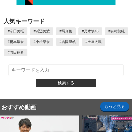
人気キーワード
#
今田美桜
#
浜辺美波
#
写真集
#
乃木坂46
#
有村架純
#
橋本環奈
#
小松菜奈
#
吉岡里帆
#
土屋太鳳
#
与田祐希
検索する
おすすめ動画
もっと見る