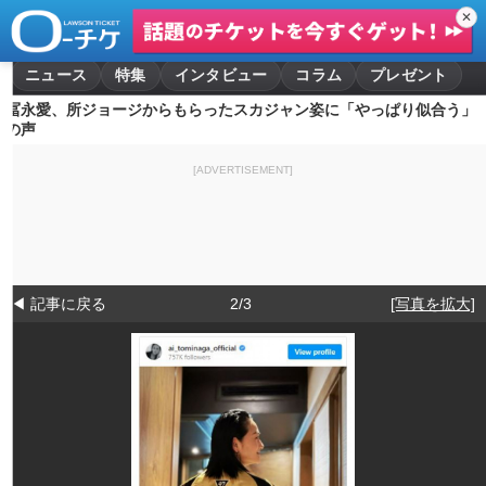
✕
ニュース
特集
インタビュー
コラム
プレゼント
冨永愛、所ジョージからもらったスカジャン姿に「やっぱり似合う」
の声
[ADVERTISEMENT]
◀ 記事に戻る
2/3
[写真を拡大]