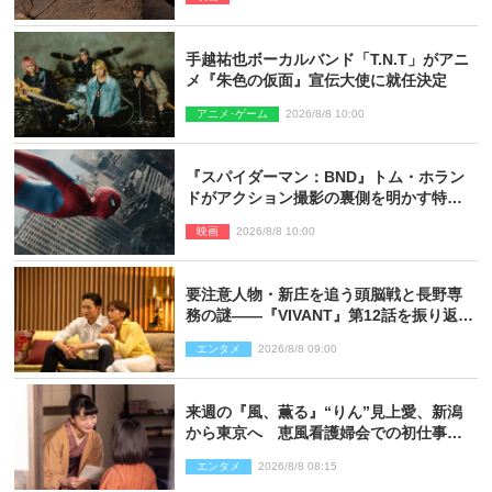
手越祐也ボーカルバンド「T.N.T」がアニ
メ『朱色の仮面』宣伝大使に就任決定
アニメ･ゲーム
2026/8/8 10:00
『スパイダーマン：BND』トム・ホラン
ドがアクション撮影の裏側を明かす特別
映像解禁
映画
2026/8/8 10:00
要注意人物・新庄を追う頭脳戦と長野専
務の謎――『VIVANT』第12話を振り返
る！
エンタメ
2026/8/8 09:00
来週の『風、薫る』“りん”見上愛、新潟
から東京へ 恵風看護婦会での初仕事に
向かう
エンタメ
2026/8/8 08:15