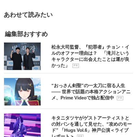
あわせて読みたい
編集部おすすめ
松永大司監督、『犯罪者』チョン・イ
ルのオファー理由は？ 「滝川という
キャラクターに出会えたことは運が良
かった」
P R
“おっさん剣聖”の一太刀に宿る人生
―― 世界で話題の本格アクションアニ
メ、Prime Videoで独占配信中
P R
キタニタツヤがゲストアーティストと
の対バンを通して見せた、“攻めのモー
ド” 「Hugs Vol.6」神戸公演＜ライブ
レポート＞
P R