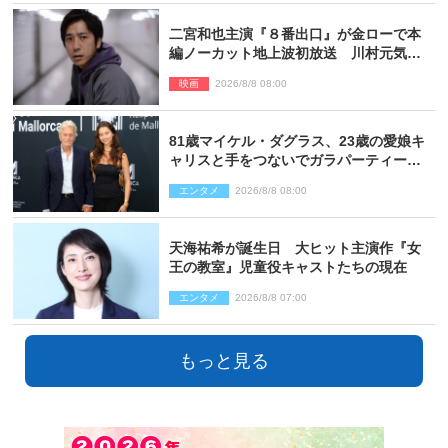
二宮和也主演『８番出口』が金ローで本
編ノーカット地上波初放送 川村元気監
督＆二宮コメント到着
映画
2026/8/8 08:00
81歳マイケル・ダグラス、23歳の愛娘キ
ャリスと手をつないでガラパーティーに
来場
エンタメ
2026/8/8 08:00
天海祐希が誕生日 大ヒット主演作『女
王の教室』児童役キャストたちの現在
エンタメ
2026/8/8 07:00
もっと見る