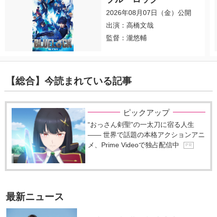
2026年08月07日（金）公開
出演：高橋文哉
監督：瀧悠輔
【総合】今読まれている記事
ピックアップ
“おっさん剣聖”の一太刀に宿る人生
―― 世界で話題の本格アクションアニ
メ、Prime Videoで独占配信中
P R
最新ニュース