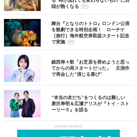
る“時が流れても変わらないもの”に目
頭が熱くなる
P R
舞台『となりのトトロ』ロンドン公演
を観劇できる特別企画！ ローチケ
［旅行］海外航空券取扱スタート記念
で実施
P R
鎮西寿々歌「お芝居を辞めようと思っ
てからの再スタートだった」 主演作
で再会した“演じる喜び”
“本当の友だち”をつくるのは難しい
唐沢寿明＆広瀬アリスが『トイ・スト
ーリー５』を語る
[ADVERTISEMENT]