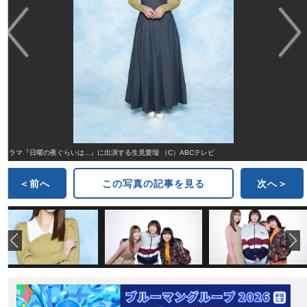
ドラマ『日曜の夜ぐらいは...』に出演する生見愛瑠 （C）ABCテレビ
＜前へ
この写真の記事を見る
次へ＞