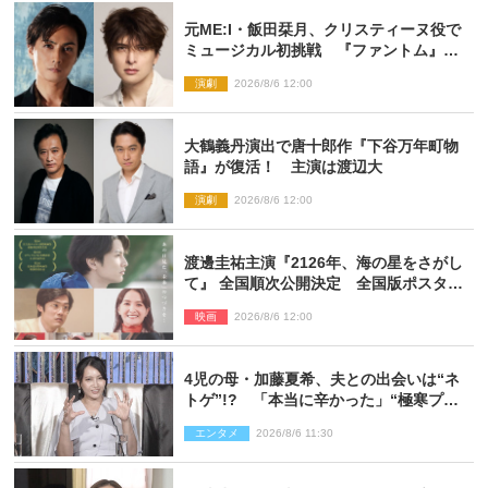
元ME:I・飯田栞月、クリスティーヌ役で
ミュージカル初挑戦 『ファントム』
2027年上演
演劇
2026/8/6 12:00
大鶴義丹演出で唐十郎作『下谷万年町物
語』が復活！ 主演は渡辺大
演劇
2026/8/6 12:00
渡邊圭祐主演『2126年、海の星をさがし
て』 全国順次公開決定 全国版ポスター
解禁
映画
2026/8/6 12:00
4児の母・加藤夏希、夫との出会いは“ネ
トゲ”!? 「本当に辛かった」“極寒プロ
ポーズ”も告白
エンタメ
2026/8/6 11:30