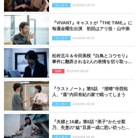
エンタメ
2026/8/6 08:15
『VIVANT』キャストが『THE TIME,』に
毎週金曜生出演 初回はアリ役・山中崇
エンタメ
2026/8/6 08:00
松村北斗＆今田美桜『白鳥とコウモリ』
事件に翻弄される2人の表情を切り取った
場面写真解禁
映画
2026/8/6 08:00
『ラストノート』第5話 “澄晴”寺西拓
人、“葵”内田有紀の家で眠ってしまう
エンタメ
2026/8/6 06:30
『夫婦と16歳』第6話 “美子”かたせ梨
乃、失意の“紘”豆原一成に思い切ったプ
レゼント
エンタメ
2026/8/6 06:30