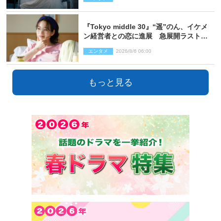
『Tokyo middle 30』“遥”のん、イケメ
ン経営者との恋に進展 急展開ラストに
騒然「え…いきなり」「嫌な予感」
エンタメ
2026/8/6 06:00
もっと見る