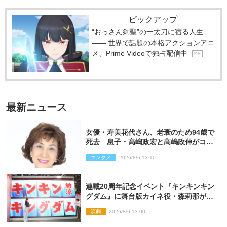
ピックアップ
“おっさん剣聖”の一太刀に宿る人生
―― 世界で話題の本格アクションアニ
メ、Prime Videoで独占配信中
P R
最新ニュース
女優・寿美花代さん、老衰のため94歳で
死去 息子・高嶋政宏と高嶋政伸がコメ
ント「いつもユーモアを忘れない明るく
エンタメ
2026/8/6 13:10
優しい母でした」
連載20周年記念イベント『キンキンキン
グダム』に舞台版カイネ役・森莉那が潜
入！【密着レポート】
演劇
2026/8/6 13:00