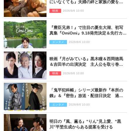
にいなくても』夫婦の絆と家族の愛を映
す場面写真公開
映画
2026/8/6 10:00
『豊臣兄弟！』で注目の夏生大湖、初写
真集『OmiOmi』9.18発売決定＆先行カッ
ト解禁
エンタメ
2026/8/6 10:00
映画『月がみている』黒木瞳＆西岡徳馬
＆吉田羊の出演決定 主人公を取り巻く
重要人物を演じる
映画
2026/8/6 10:00
「鬼平犯科帳」シリーズ最新作『本所の
銕』＆『密告』放送・配信日決定 過去
と現在が繋がるビジュアルも解禁
エンタメ
2026/8/6 10:00
明日の『風、薫る』“りん”見上愛、“黒
川”平埜生成からある提案を受ける