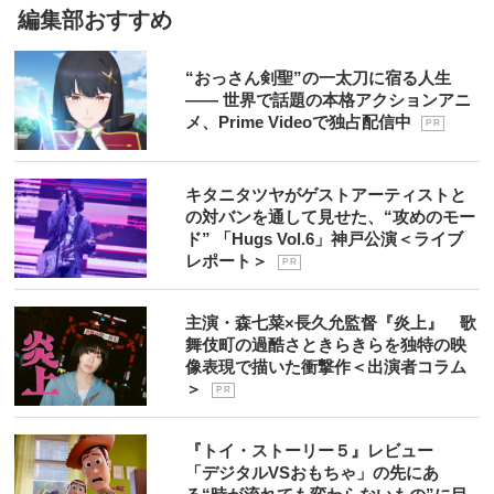
編集部おすすめ
“おっさん剣聖”の一太刀に宿る人生
―― 世界で話題の本格アクションアニ
メ、Prime Videoで独占配信中
P R
キタニタツヤがゲストアーティストと
の対バンを通して見せた、“攻めのモー
ド” 「Hugs Vol.6」神戸公演＜ライブ
レポート＞
P R
主演・森七菜×長久允監督『炎上』 歌
舞伎町の過酷さときらきらを独特の映
像表現で描いた衝撃作＜出演者コラム
＞
P R
『トイ・ストーリー５』レビュー
「デジタルVSおもちゃ」の先にあ