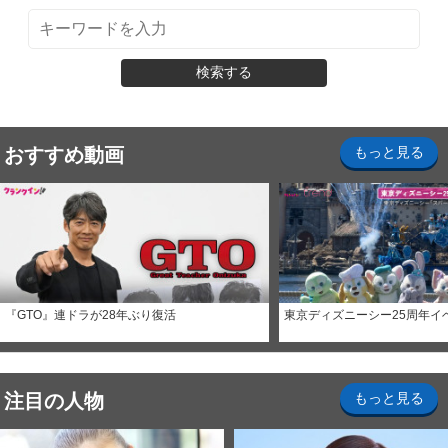
検索する
おすすめ動画
もっと見る
『GTO』連ドラが28年ぶり復活
東京ディズニーシー25周年イ
注目の人物
もっと見る