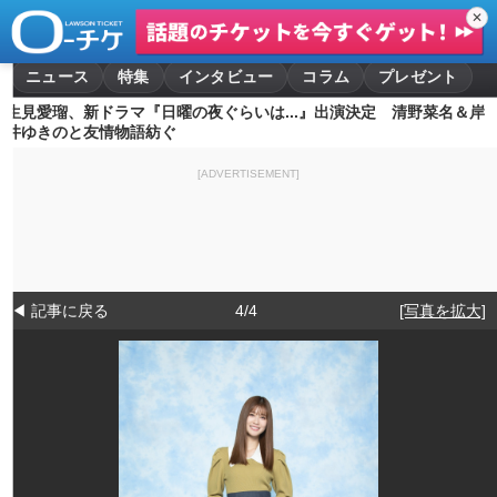
✕
ニュース
特集
インタビュー
コラム
プレゼント
生見愛瑠、新ドラマ『日曜の夜ぐらいは...』出演決定 清野菜名＆岸
井ゆきのと友情物語紡ぐ
[ADVERTISEMENT]
◀ 記事に戻る
4/4
[写真を拡大]