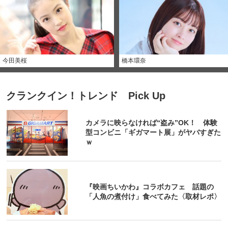
今田美桜
橋本環奈
クランクイン！トレンド Pick Up
カメラに映らなければ“盗み”OK！ 体験
型コンビニ「ギガマート展」がヤバすぎた
ｗ
『映画ちいかわ』コラボカフェ 話題の
「人魚の煮付け」食べてみた〈取材レポ〉