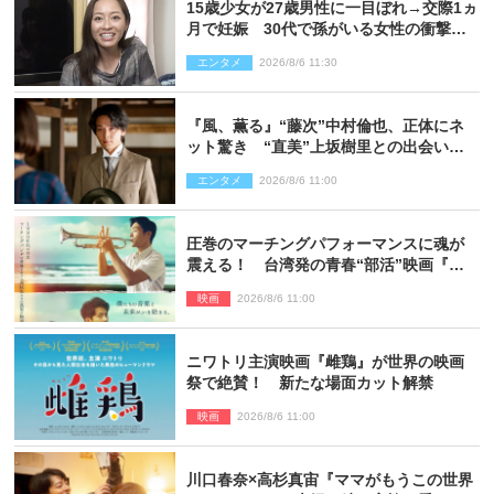
15歳少女が27歳男性に一目ぼれ→交際1ヵ
月で妊娠 30代で孫がいる女性の衝撃半
生
エンタメ
2026/8/6 11:30
『風、薫る』“藤次”中村倫也、正体にネ
ット驚き “直美”上坂樹里との出会いに
も反響「力になってくれそう」「仲良く
エンタメ
2026/8/6 11:00
しなよ！」
圧巻のマーチングパフォーマンスに魂が
震える！ 台湾発の青春“部活”映画『進
行曲 マーチングボーイズ』予告解禁
映画
2026/8/6 11:00
ニワトリ主演映画『雌鶏』が世界の映画
祭で絶賛！ 新たな場面カット解禁
映画
2026/8/6 11:00
川口春奈×高杉真宙『ママがもうこの世界