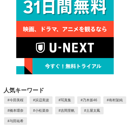
人気キーワード
#
今田美桜
#
浜辺美波
#
写真集
#
乃木坂46
#
有村架純
#
橋本環奈
#
小松菜奈
#
吉岡里帆
#
土屋太鳳
#
与田祐希