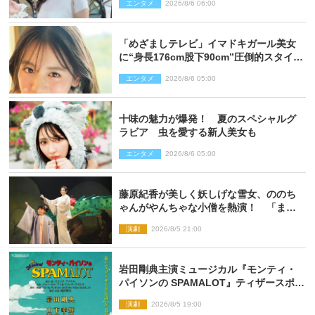
エンタメ
2026/8/6 06:00
「めざましテレビ」イマドキガール美女
に“身長176cm股下90cm”圧倒的スタイル
の美女も ヤンジャン最新号
エンタメ
2026/8/6 05:00
十味の魅力が爆発！ 夏のスペシャルグ
ラビア 虫を愛する新人美女も
エンタメ
2026/8/6 05:00
藤原紀香が美しく妖しげな雪女、ののち
ゃんがやんちゃな小僧を熱演！ 「まん
が日本昔ばなし」劇場開幕
演劇
2026/8/5 21:00
岩田剛典主演ミュージカル『モンティ・
パイソンの SPAMALOT』ティザースポッ
ト公開
演劇
2026/8/5 19:00