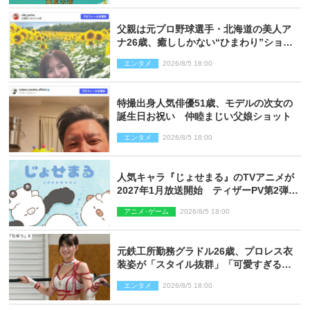
父親は元プロ野球選手・北海道の美人ア
ナ26歳、癒ししかない“ひまわり”ショッ
トに反響
エンタメ
2026/8/5 18:00
特撮出身人気俳優51歳、モデルの次女の
誕生日お祝い 仲睦まじい父娘ショット
エンタメ
2026/8/5 18:00
人気キャラ『じょせまる』のTVアニメが
2027年1月放送開始 ティザーPV第2弾も
解禁に
アニメ･ゲーム
2026/8/5 18:00
元鉄工所勤務グラドル26歳、プロレス衣
装姿が「スタイル抜群」「可愛すぎる」
とネット衝撃
エンタメ
2026/8/5 18:00