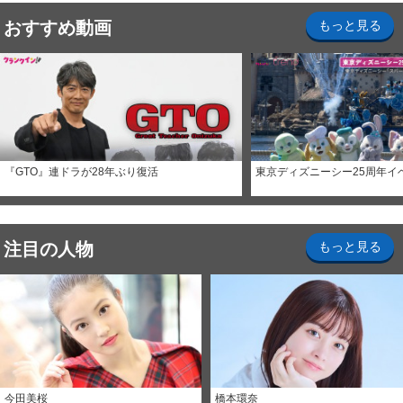
おすすめ動画
もっと見る
『GTO』連ドラが28年ぶり復活
東京ディズニーシー25周年イ
注目の人物
もっと見る
今田美桜
橋本環奈