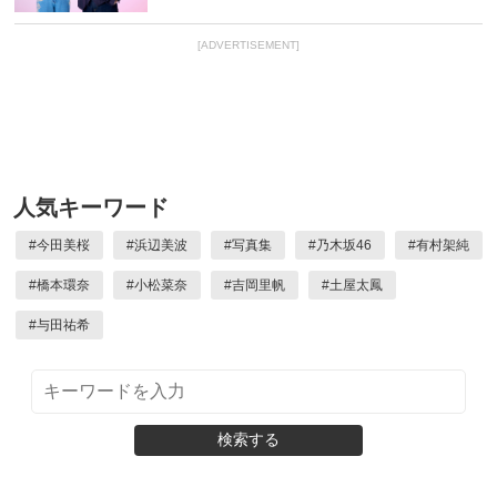
[ADVERTISEMENT]
人気キーワード
#
今田美桜
#
浜辺美波
#
写真集
#
乃木坂46
#
有村架純
#
橋本環奈
#
小松菜奈
#
吉岡里帆
#
土屋太鳳
#
与田祐希
検索する