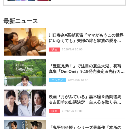
最新ニュース
川口春奈×高杉真宙『ママがもうこの世界
にいなくても』夫婦の絆と家族の愛を映
す場面写真公開
映画
2026/8/6 10:00
『豊臣兄弟！』で注目の夏生大湖、初写
真集『OmiOmi』9.18発売決定＆先行カッ
ト解禁
エンタメ
2026/8/6 10:00
映画『月がみている』黒木瞳＆西岡徳馬
＆吉田羊の出演決定 主人公を取り巻く
重要人物を演じる
映画
2026/8/6 10:00
「鬼平犯科帳」シリーズ最新作『本所の