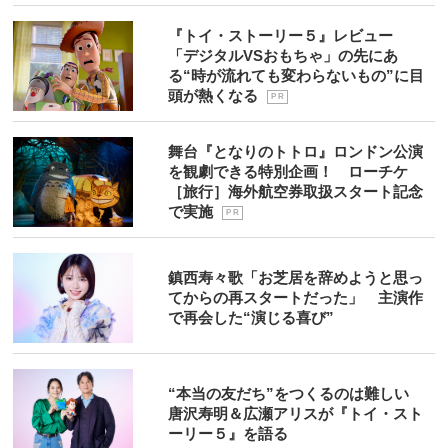
『トイ・ストーリー５』レビュー
「デジタルVSおもちゃ」の先にあ
る“時が流れても変わらないもの”に目
頭が熱くなる
P R
舞台『となりのトトロ』ロンドン公演
を観劇できる特別企画！ ローチケ
［旅行］海外航空券取扱スタート記念
で実施
P R
鎮西寿々歌「お芝居を辞めようと思っ
てからの再スタートだった」 主演作
で再会した“演じる喜び”
“本当の友だち”をつくるのは難しい
唐沢寿明＆広瀬アリスが『トイ・スト
ーリー５』を語る