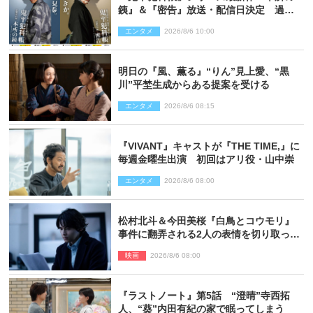
銕』＆『密告』放送・配信日決定 過去
と現在が繋がるビジュアルも解禁
エンタメ
2026/8/6 10:00
明日の『風、薫る』“りん”見上愛、“黒
川”平埜生成からある提案を受ける
エンタメ
2026/8/6 08:15
『VIVANT』キャストが『THE TIME,』に
毎週金曜生出演 初回はアリ役・山中崇
エンタメ
2026/8/6 08:00
松村北斗＆今田美桜『白鳥とコウモリ』
事件に翻弄される2人の表情を切り取った
場面写真解禁
映画
2026/8/6 08:00
『ラストノート』第5話 “澄晴”寺西拓
人、“葵”内田有紀の家で眠ってしまう