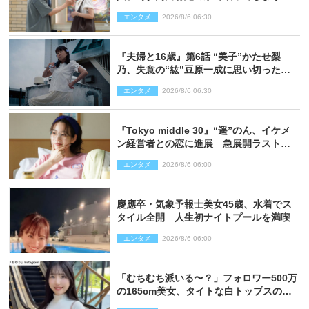
エンタメ
2026/8/6 06:30
『夫婦と16歳』第6話 “美子”かたせ梨
乃、失意の“紘”豆原一成に思い切ったプ
レゼント
エンタメ
2026/8/6 06:30
『Tokyo middle 30』“遥”のん、イケメ
ン経営者との恋に進展 急展開ラストに
騒然「え…いきなり」「嫌な予感」
エンタメ
2026/8/6 06:00
慶應卒・気象予報士美女45歳、水着でス
タイル全開 人生初ナイトプールを満喫
エンタメ
2026/8/6 06:00
「むちむち派いる〜？」フォロワー500万
の165cm美女、タイトな白トップスの抜
群プロポーションにネット衝撃