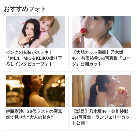
おすすめフォト
ピンクの衣装がステキ！
【大胆カット満載】乃木坂
「ME:I」MIU＆KEIKO撮り下
46・与田祐希3rd写真集『ヨー
ろしインタビューフォト
ダ』公開カット
伊藤彩沙、20代ラストの写真
【話題】乃木坂46・金川紗耶
集で見せた“大人の甘さ”
1st写真集、ランジェリーカッ
ト公開！