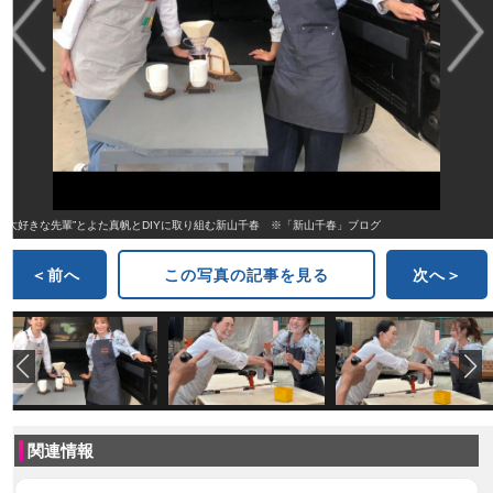
“大好きな先輩”とよた真帆とDIYに取り組む新山千春 ※「新山千春」ブログ
＜前へ
この写真の記事を見る
次へ＞
関連情報