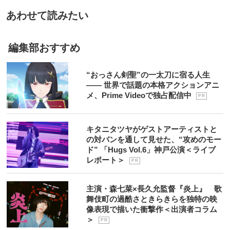
あわせて読みたい
編集部おすすめ
“おっさん剣聖”の一太刀に宿る人生
―― 世界で話題の本格アクションアニ
メ、Prime Videoで独占配信中
P R
キタニタツヤがゲストアーティストと
の対バンを通して見せた、“攻めのモー
ド” 「Hugs Vol.6」神戸公演＜ライブ
レポート＞
P R
主演・森七菜×長久允監督『炎上』 歌
舞伎町の過酷さときらきらを独特の映
像表現で描いた衝撃作＜出演者コラム
＞
P R