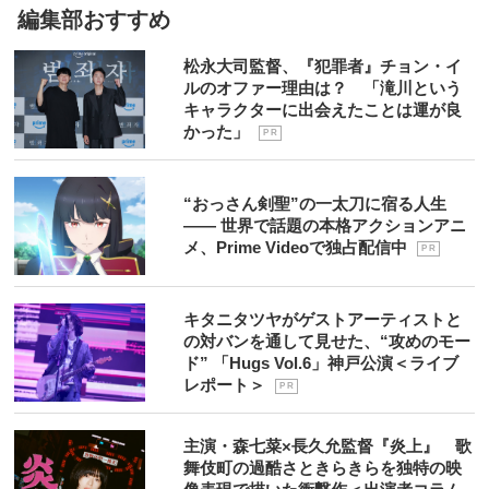
編集部おすすめ
松永大司監督、『犯罪者』チョン・イ
ルのオファー理由は？ 「滝川という
キャラクターに出会えたことは運が良
かった」
P R
“おっさん剣聖”の一太刀に宿る人生
―― 世界で話題の本格アクションアニ
メ、Prime Videoで独占配信中
P R
キタニタツヤがゲストアーティストと
の対バンを通して見せた、“攻めのモー
ド” 「Hugs Vol.6」神戸公演＜ライブ
レポート＞
P R
主演・森七菜×長久允監督『炎上』 歌
舞伎町の過酷さときらきらを独特の映