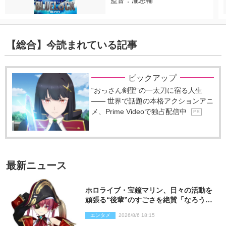
監督：瀧悠輔
【総合】今読まれている記事
ピックアップ
“おっさん剣聖”の一太刀に宿る人生
―― 世界で話題の本格アクションアニ
メ、Prime Videoで独占配信中
P R
最新ニュース
ホロライブ・宝鐘マリン、日々の活動を
頑張る“後輩”のすごさを絶賛「なろう系
主人公まである」
エンタメ
2026/8/6 18:15