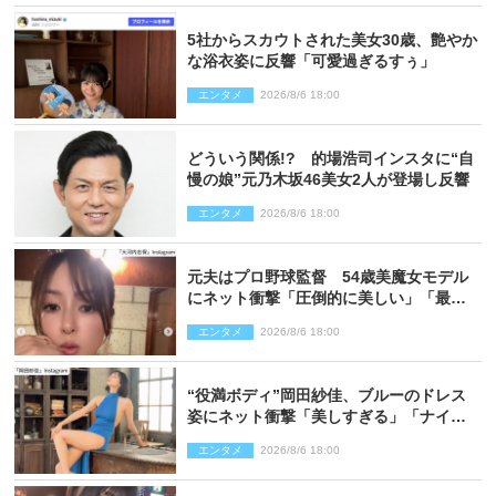
5社からスカウトされた美女30歳、艶やか
な浴衣姿に反響「可愛過ぎるすぅ」
エンタメ
2026/8/6 18:00
どういう関係!? 的場浩司インスタに“自
慢の娘”元乃木坂46美女2人が登場し反響
エンタメ
2026/8/6 18:00
元夫はプロ野球監督 54歳美魔女モデル
にネット衝撃「圧倒的に美しい」「最強
クラス」「うっとり」
エンタメ
2026/8/6 18:00
“役満ボディ”岡田紗佳、ブルーのドレス
姿にネット衝撃「美しすぎる」「ナイ
ス」
エンタメ
2026/8/6 18:00