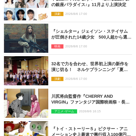
の銀座パラダイス♪』11月より上演決定
演劇
2026/8/6 17:00
『シェルター』ジェイソン・ステイサム
が圧倒された14歳少女 500人超から選出
された新鋭ボディ・レイ・ブレスナック
映画
2026/8/6 17:00
とは
32名で力を合わせ、世界初上演の新作を
演じ切る！ ネルケプランニング「夏休
み！オン・ワークショップ2026」レポー
演劇
2026/8/6 17:00
ト【最終日】
川尻将由監督作『CHERRY AND
VIRGIN』ファンタジア国際映画祭・長編
アニメ部門で観客賞・金賞受賞！
アニメ･ゲーム
2026/8/6 16:15
『トイ・ストーリー５』ピクサー・アニ
メーション史上最速で興行収入100億円突