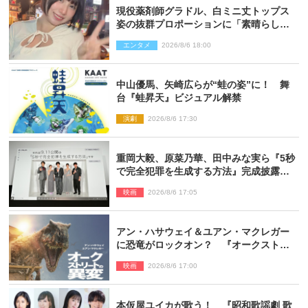
現役薬剤師グラドル、白ミニ丈トップス
姿の抜群プロポーションに「素晴らしす
ぎる」「すっっっご！」とネット絶賛
エンタメ
2026/8/6 18:00
中山優馬、矢崎広らが“蛙の姿”に！ 舞
台『蛙昇天』ビジュアル解禁
演劇
2026/8/6 17:30
重岡大毅、原菜乃華、田中みな実ら『5秒
で完全犯罪を生成する方法』完成披露に
登壇！ それぞれのAI活用術も発表
映画
2026/8/6 17:05
アン・ハサウェイ＆ユアン・マクレガー
に恐竜がロックオン？ 『オークストリ
ートの異変』新ビジュアル＆本編映像初
映画
2026/8/6 17:00
解禁
本仮屋ユイカが歌う！ 『昭和歌謡劇 歌