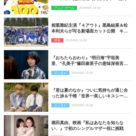
破 シリーズNo.1興収が目前
アニメ･ゲーム
2026/8/6 16:00
相葉雅紀主演『４アウト』黒島結菜＆松
本利夫らが写る新場面カット公開 キャ
スト登壇イベントも決定
映画
2026/8/6 16:00
『おちたらおわり』“明日海”宇垣美
里、“孔美子”篠田麻里子の意味深発言に
絶句 ネット驚き「まさか」「意外な展
エンタメ
2026/8/6 15:00
開」
『君は夏のなか』ついに気持ちが通じ合
った渉＆千晴「世界一美しいキスシー
ン」「めっちゃキュン」反響続々
エンタメ
2026/8/6 15:00
堀田真由、映画『私はあなたを知らな
い、』で初のシングルマザー役に挑戦