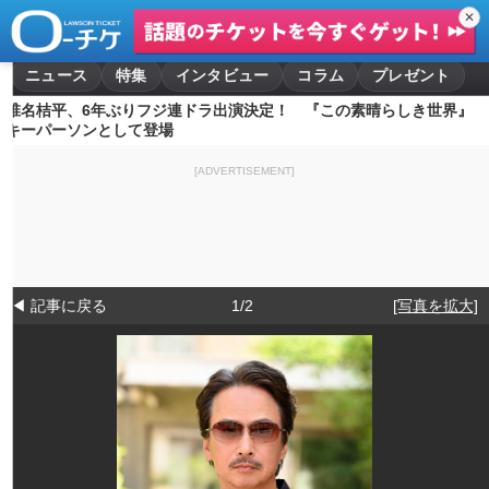
✕
ニュース
特集
インタビュー
コラム
プレゼント
椎名桔平、6年ぶりフジ連ドラ出演決定！ 『この素晴らしき世界』
キーパーソンとして登場
[ADVERTISEMENT]
◀ 記事に戻る
1/2
[写真を拡大]