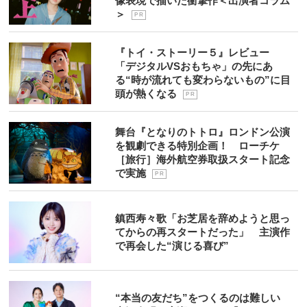
像表現で描いた衝撃作＜出演者コラム
＞
P R
『トイ・ストーリー５』レビュー
「デジタルVSおもちゃ」の先にあ
る“時が流れても変わらないもの”に目
頭が熱くなる
P R
舞台『となりのトトロ』ロンドン公演
を観劇できる特別企画！ ローチケ
［旅行］海外航空券取扱スタート記念
で実施
P R
鎮西寿々歌「お芝居を辞めようと思っ
てからの再スタートだった」 主演作
で再会した“演じる喜び”
“本当の友だち”をつくるのは難しい