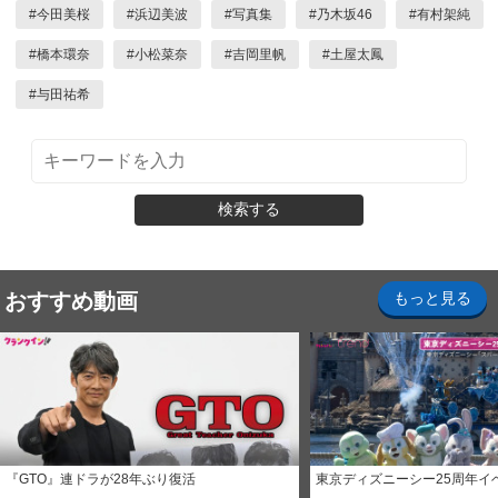
#
今田美桜
#
浜辺美波
#
写真集
#
乃木坂46
#
有村架純
#
橋本環奈
#
小松菜奈
#
吉岡里帆
#
土屋太鳳
#
与田祐希
検索する
おすすめ動画
もっと見る
『GTO』連ドラが28年ぶり復活
東京ディズニーシー25周年イ