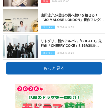
映画
2026/8/6 15:00
山田涼介が理想の夏へ想いを馳せる！
「JO MALONE LONDON」新作フレグラ
ンスを体験
エンタメ
2026/8/6 14:55
リトグリ、新作アルバム『BREATH』先
行曲「CHERRY COKE」8.19配信決
定！ eill書き下ろしのラブソング
エンタメ
2026/8/6 14:20
もっと見る