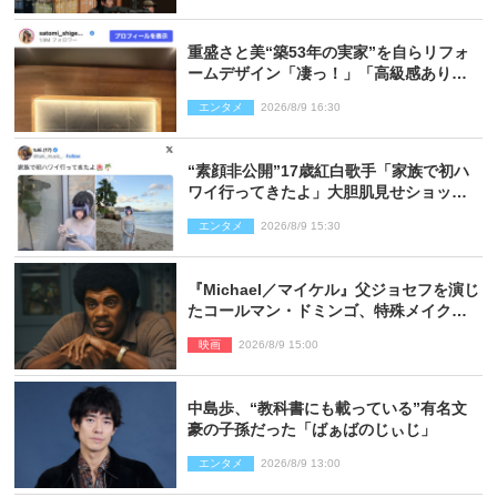
重盛さと美“築53年の実家”を自らリフォ
ームデザイン「凄っ！」「高級感ありま
くり」
エンタメ
2026/8/9 16:30
“素顔非公開”17歳紅白歌手「家族で初ハ
ワイ行ってきたよ」大胆肌見せショット
公開
エンタメ
2026/8/9 15:30
『Michael／マイケル』父ジョセフを演じ
たコールマン・ドミンゴ、特殊メイクに2
時間半かかっていた
映画
2026/8/9 15:00
中島歩、“教科書にも載っている”有名文
豪の子孫だった「ばぁばのじぃじ」
エンタメ
2026/8/9 13:00