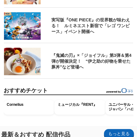
実写版『ONE PIECE』の世界観が味わえ
る！ ルミネエスト新宿で「レゴ ワンピ
ース」イベント開催へ
『鬼滅の刃』×「ジョイフル」第3弾＆第4
弾が開催決定！ “伊之助の好物を乗せた
豚丼”など登場へ
おすすめチケット
Cornelius
ミュージカル『RENT』
ユニバーサル・
ジャパン「ハロ
ホラー・ナイト 
ナイト～パス」
最新＆おすすめ 配信作品
もっと見る