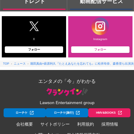
トレンド
動画配信サービス
X
Instagram
フォロー
フォロー
TOP
ニュース
堀田真由×萩原利久『たとえあなたを忘れても』に松井玲奈、森香澄ら出演決
エンタメの「今」がわかる
Lawson Entertainment group
ローチケ
ローチケ[旅行]
HMV&BOOKS
会社概要
サイトポリシー
利用規約
採用情報