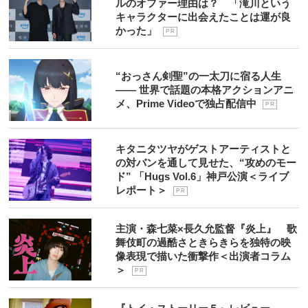
ルのオファー理由は？ 「滝川という
キャラクターに出会えたことは運が良
かった」
P R
“おっさん剣聖”の一太刀に宿る人生
―― 世界で話題の本格アクションアニ
メ、Prime Videoで独占配信中
P R
キタニタツヤがゲストアーティストと
の対バンを通して見せた、“攻めのモー
ド” 「Hugs Vol.6」神戸公演＜ライブ
レポート＞
P R
主演・森七菜×長久允監督『炎上』 歌
舞伎町の過酷さときらきらを独特の映
像表現で描いた衝撃作＜出演者コラム
＞
P R