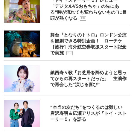
『トイ・ストーリー５』レビュー
「デジタルVSおもちゃ」の先にあ
る“時が流れても変わらないもの”に目
頭が熱くなる
P R
舞台『となりのトトロ』ロンドン公演
を観劇できる特別企画！ ローチケ
［旅行］海外航空券取扱スタート記念
で実施
P R
鎮西寿々歌「お芝居を辞めようと思っ
てからの再スタートだった」 主演作
で再会した“演じる喜び”
“本当の友だち”をつくるのは難しい
唐沢寿明＆広瀬アリスが『トイ・スト
ーリー５』を語る