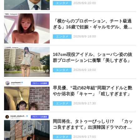
エンタメ
2026/8/9 20:00
「横からのプロポーション、チート級過
ぎる」16歳で妊娠・ギャルモデル、最新
投稿にネット衝撃「美しすぎる」
エンタメ
2026/8/9 18:00
167cm現役アイドル、ショーパン姿の抜
群プロポーションに衝撃「美しすぎる」
エンタメ
2026/8/9 18:00
早見優、“花の82年組”同期アイドルと艶
やか浴衣姿「キャー」「眩しすぎます」
エンタメ
2026/8/9 17:30
岡田将生、タトゥーびっしり!? 「カッ
コ良すぎますて」出演韓国ドラマのオフ
ショ多数公開
エンタメ
2026/8/9 17:00