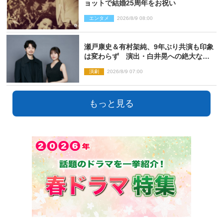
ョットで結婚25周年をお祝い
エンタメ
2026/8/9 08:00
瀬戸康史＆有村架純、9年ぶり共演も印象
は変わらず 演出・白井晃への絶大なる
信頼を胸に舞台『キュー』に挑む
演劇
2026/8/9 07:00
もっと見る