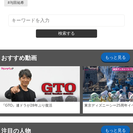
#
与田祐希
検索する
おすすめ動画
もっと見る
『GTO』連ドラが28年ぶり復活
東京ディズニーシー25周年イ
注目の人物
もっと見る