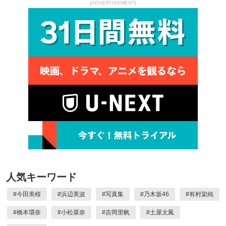
[ADVERTISEMENT]
人気キーワード
#
今田美桜
#
浜辺美波
#
写真集
#
乃木坂46
#
有村架純
#
橋本環奈
#
小松菜奈
#
吉岡里帆
#
土屋太鳳