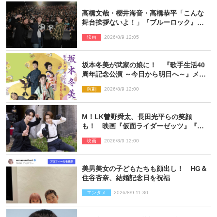
高橋文哉・櫻井海音・高橋恭平「こんな
舞台挨拶ないよ！」『ブルーロック』自
由すぎるイベントレポート
映画
2026/8/9 12:05
坂本冬美が武家の娘に！ 『歌手生活40
周年記念公演 ～今日から明日へ～』メイ
ンビジュアル公開
演劇
2026/8/9 12:00
M！LK曽野舜太、長田光平らの笑顔
も！ 映画『仮面ライダーゼッツ』『超
宇宙刑事ギャバン インフィニティ』オフ
映画
2026/8/9 12:00
ショット到着
美男美女の子どもたちも顔出し！ HG＆
住谷杏奈、結婚記念日を祝福
エンタメ
2026/8/9 11:30