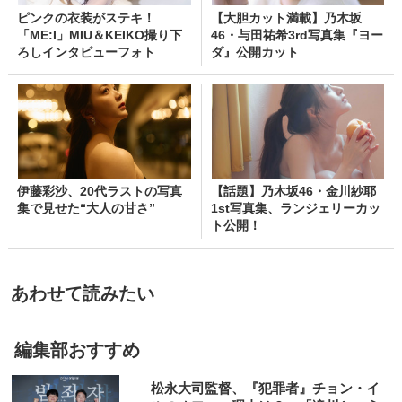
ピンクの衣装がステキ！
【大胆カット満載】乃木坂
「ME:I」MIU＆KEIKO撮り下
46・与田祐希3rd写真集『ヨー
ろしインタビューフォト
ダ』公開カット
伊藤彩沙、20代ラストの写真
【話題】乃木坂46・金川紗耶
集で見せた“大人の甘さ”
1st写真集、ランジェリーカッ
ト公開！
あわせて読みたい
編集部おすすめ
松永大司監督、『犯罪者』チョン・イ