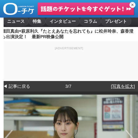
✕
ニュース
特集
インタビュー
コラム
プレゼント
堀田真由×萩原利久『たとえあなたを忘れても』に松井玲奈、森香澄
ら出演決定！ 最新PR映像公開
[ADVERTISEMENT]
◀ 記事に戻る
3/7
[写真を拡大]