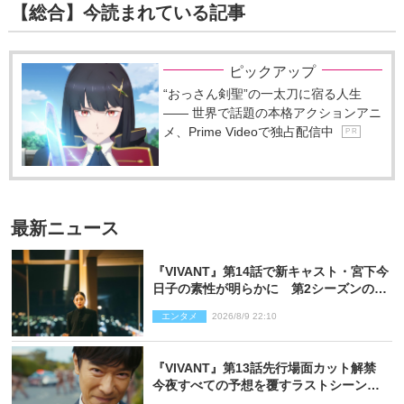
【総合】今読まれている記事
ピックアップ
“おっさん剣聖”の一太刀に宿る人生
―― 世界で話題の本格アクションアニ
メ、Prime Videoで独占配信中
P R
最新ニュース
『VIVANT』第14話で新キャスト・宮下今
日子の素性が明らかに 第2シーズンのキ
ーパーソンの1人
エンタメ
2026/8/9 22:10
『VIVANT』第13話先行場面カット解禁
今夜すべての予想を覆すラストシーン
が…