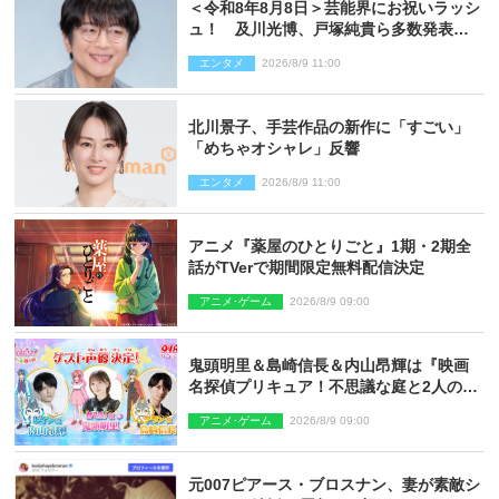
＜令和8年8月8日＞芸能界にお祝いラッシ
ュ！ 及川光博、戸塚純貴ら多数発表結
婚
エンタメ
2026/8/9 11:00
北川景子、手芸作品の新作に「すごい」
「めちゃオシャレ」反響
エンタメ
2026/8/9 11:00
アニメ『薬屋のひとりごと』1期・2期全
話がTVerで期間限定無料配信決定
アニメ･ゲーム
2026/8/9 09:00
鬼頭明里＆島崎信長＆内山昂輝は『映画
名探偵プリキュア！不思議な庭と2人の秘
密』ゲスト声優に決定
アニメ･ゲーム
2026/8/9 09:00
元007ピアース・ブロスナン、妻が素敵シ