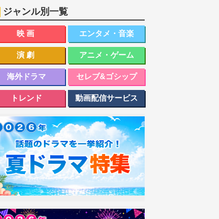
ジャンル別一覧
映画
エンタメ・音楽
演劇
アニメ・ゲーム
海外ドラマ
セレブ&ゴシップ
トレンド
動画配信サービス