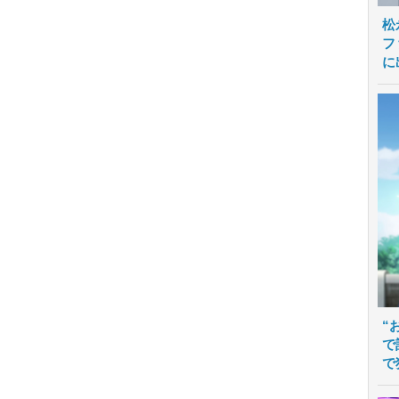
松
フ
に
“
で
で