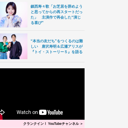
鎮西寿々歌「お芝居を辞めよう
と思ってからの再スタートだっ
た」 主演作で再会した“演じ
る喜び”
“本当の友だち”をつくるのは難
しい 唐沢寿明＆広瀬アリスが
『トイ・ストーリー５』を語る
クランクイン！ YouTubeチャンネル ＞