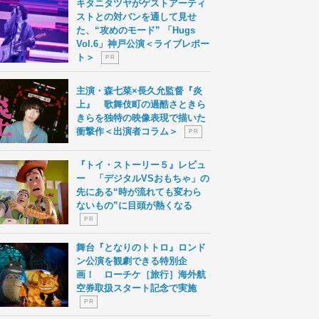
キタニタツヤがゲストアーティ
ストとの対バンを通して見せ
た、“攻めのモード” 「Hugs
Vol.6」神戸公演＜ライブレポー
ト＞
P R
主演・森七菜×長久允監督『炎
上』 歌舞伎町の過酷さときら
きらを独特の映像表現で描いた
衝撃作＜出演者コラム＞
P R
『トイ・ストーリー５』レビュ
ー 「デジタルVSおもちゃ」の
先にある“時が流れても変わら
ないもの”に目頭が熱くなる
P R
舞台『となりのトトロ』ロンド
ン公演を観劇できる特別企
画！ ローチケ［旅行］海外航
空券取扱スタート記念で実施
P R