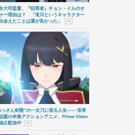
永大司監督、『犯罪者』チョン・イルのオ
ァー理由は？ 「滝川というキャラクター
出会えたことは運が良かった」
P R
おっさん剣聖”の一太刀に宿る人生―― 世界
話題の本格アクションアニメ、Prime Video
独占配信中
P R