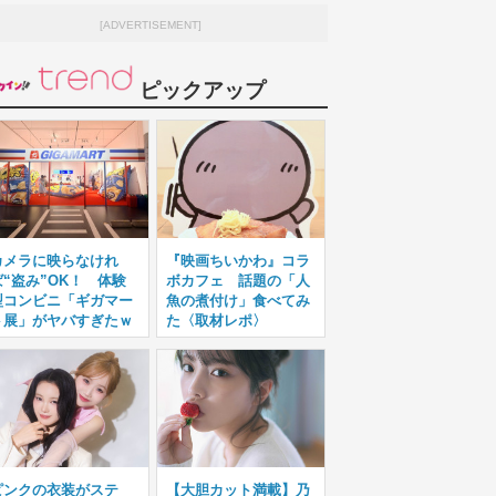
[ADVERTISEMENT]
ピックアップ
カメラに映らなけれ
『映画ちいかわ』コラ
ば“盗み”OK！ 体験
ボカフェ 話題の「人
型コンビニ「ギガマー
魚の煮付け」食べてみ
ト展」がヤバすぎたｗ
た〈取材レポ〉
ピンクの衣装がステ
【大胆カット満載】乃