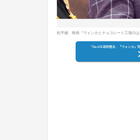
松平健、映画『ウォンカとチョコレート工場のは
「Da-iCE花村想太、『ウォンカ