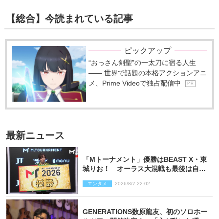
【総合】今読まれている記事
ピックアップ
“おっさん剣聖”の一太刀に宿る人生
―― 世界で話題の本格アクションアニ
メ、Prime Videoで独占配信中
P R
最新ニュース
「Mトーナメント」優勝はBEAST X・東
城りお！ オーラス大混戦も最後は自ら
和了って幕引き
エンタメ
2026/8/7 22:02
GENERATIONS数原龍友、初のソロホー