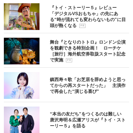
『トイ・ストーリー５』レビュー
「デジタルVSおもちゃ」の先にあ
る“時が流れても変わらないもの”に目
頭が熱くなる
P R
舞台『となりのトトロ』ロンドン公演
を観劇できる特別企画！ ローチケ
［旅行］海外航空券取扱スタート記念
で実施
P R
鎮西寿々歌「お芝居を辞めようと思っ
てからの再スタートだった」 主演作
で再会した“演じる喜び”
“本当の友だち”をつくるのは難しい
唐沢寿明＆広瀬アリスが『トイ・スト
ーリー５』を語る