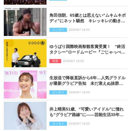
ポート】
角田信朗、65歳とは思えない“ムキムキボ
ディ”にネット騒然 キレッキレの動きを
披露
エンタメ
2026/8/7 18:00
ゆうばり国際映画祭観客賞受賞！ “終活
タクシー”ロードムービー『ごじゃっぺタ
クシー』10月公開＆予告解禁
映画
2026/8/7 18:00
生放送で降板直訴から6年…人気グラドル
が最新グラビア告知 未だ衰えぬ抜群ス
タイルに反響
エンタメ
2026/8/7 18:00
井上晴美51歳、“可愛いアイドル”に憧れ
も“グラビア路線”に――芸能生活35年を
赤裸々に語る 27年ぶりに写真集発売
エンタメ
2026/8/7 18:00