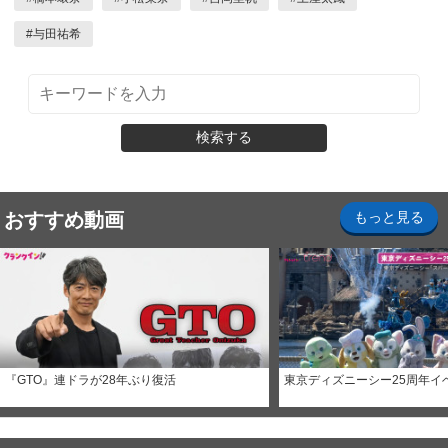
#
与田祐希
検索する
おすすめ動画
もっと見る
『GTO』連ドラが28年ぶり復活
東京ディズニーシー25周年イ