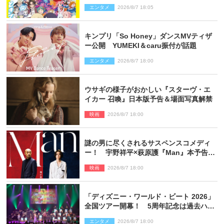
創刊で31作品一挙公開
エンタメ
2026/8/7 18:05
キンプリ「So Honey」ダンスMVティザ
ー公開 YUMEKI＆caru振付が話題
エンタメ
2026/8/7 18:00
ウサギの様子がおかしい『スターヴ・エ
イカー 召喚』日本版予告＆場面写真解禁
映画
2026/8/7 18:00
謎の男に尽くされるサスペンスコメディ
ー！ 宇野祥平×萩原護『Man』本予告＆
新ビジュアル解禁
映画
2026/8/7 18:00
「ディズニー・ワールド・ビート 2026」
全国ツアー開幕！ 5周年記念は過去ハイ
ライト＆クルーズ旅を大満喫！【潜入レ
エンタメ
2026/8/7 18:00