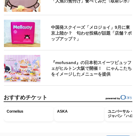
「人魚の煮付け」食べてみた〈取材レポ〉
中国発スクイーズ「メロジョイ」9月に東
京上陸か？ 匂わせ投稿が話題「店舗？ポ
ップアップ？」
『mofusand』の日本初スイーツビュッフ
ェがヒルトン大阪で開催！ にゃんこたち
をイメージしたメニューを提供
おすすめチケット
Cornelius
ASKA
ユニバーサル・
ジャパン「ハロ
ホラー・ナイト 
ナイト～パス」