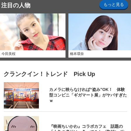
注目の人物
もっと見る
今田美桜
橋本環奈
クランクイン！トレンド Pick Up
カメラに映らなければ“盗み”OK！ 体験
型コンビニ「ギガマート展」がヤバすぎた
ｗ
『映画ちいかわ』コラボカフェ 話題の