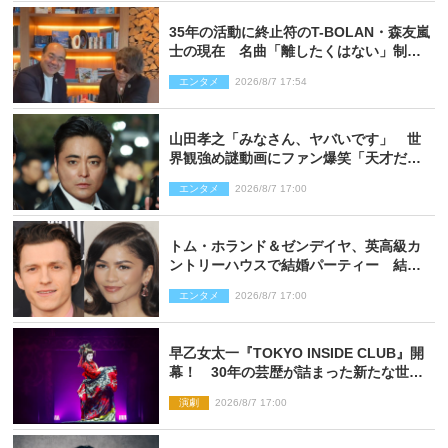
35年の活動に終止符のT-BOLAN・森友嵐
士の現在 名曲「離したくはない」制作
秘話も
エンタメ
2026/8/7 17:54
山田孝之「みなさん、ヤバいです」 世
界観強め謎動画にファン爆笑「天才だ
わ」
エンタメ
2026/8/7 17:00
トム・ホランド＆ゼンデイヤ、英高級カ
ントリーハウスで結婚パーティー 結婚
指輪を身に着けたトムも初キャッチ
エンタメ
2026/8/7 17:00
早乙女太一『TOKYO INSIDE CLUB』開
幕！ 30年の芸歴が詰まった新たな世界
観
演劇
2026/8/7 17:00