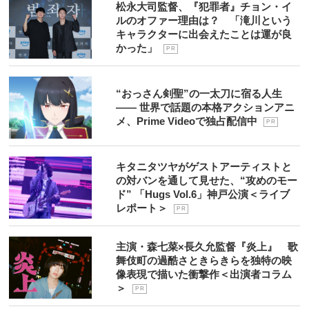
松永大司監督、『犯罪者』チョン・イ
ルのオファー理由は？ 「滝川という
キャラクターに出会えたことは運が良
かった」
P R
“おっさん剣聖”の一太刀に宿る人生
―― 世界で話題の本格アクションアニ
メ、Prime Videoで独占配信中
P R
キタニタツヤがゲストアーティストと
の対バンを通して見せた、“攻めのモー
ド” 「Hugs Vol.6」神戸公演＜ライブ
レポート＞
P R
主演・森七菜×長久允監督『炎上』 歌
舞伎町の過酷さときらきらを独特の映
像表現で描いた衝撃作＜出演者コラム
＞
P R