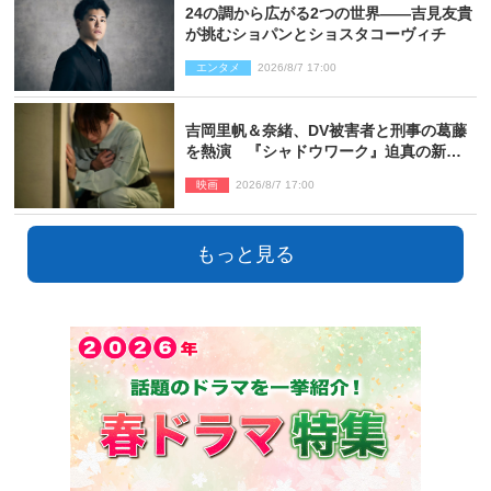
24の調から広がる2つの世界――吉見友貴
が挑むショパンとショスタコーヴィチ
エンタメ
2026/8/7 17:00
吉岡里帆＆奈緒、DV被害者と刑事の葛藤
を熱演 『シャドウワーク』迫真の新場
面写真公開
映画
2026/8/7 17:00
もっと見る