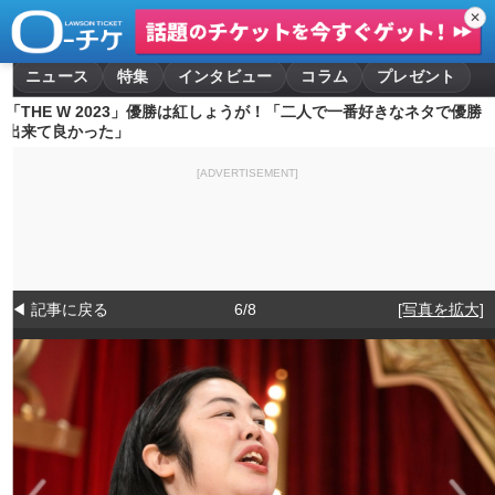
✕
ニュース
特集
インタビュー
コラム
プレゼント
「THE W 2023」優勝は紅しょうが！「二人で一番好きなネタで優勝
出来て良かった」
[ADVERTISEMENT]
◀ 記事に戻る
6/8
[写真を拡大]