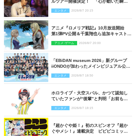
ルツアー開催決定！ 「心が動いた瞬間
を、音に乗せてお届けできれば」
エンタメ
2026/8/7 20:15
アニメ『ロメリア戦記』10月放送開始
第1弾PV公開＆千葉翔也ら追加キャスト4
人を発表
アニメ･ゲーム
2026/8/7 20:00
「EBiDAN museum 2026」新グループ
iiONDOが加わったメインビジュアル公
開！ 開催記念グッズラインナップも
エンタメ
2026/8/7 18:50
ホロライブ・大空スバル、かつて認知し
ていたファンが“後輩”と判明「お前もし
かしてあのときの？」
エンタメ
2026/8/7 18:15
『超かぐや姫！』初のスピンオフ『超か
ぐやメシ！』連載決定 ビビビコミック