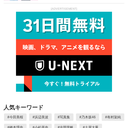
[ADVERTISEMENT]
人気キーワード
#
今田美桜
#
浜辺美波
#
写真集
#
乃木坂46
#
有村架純
#
橋本環奈
#
小松菜奈
#
吉岡里帆
#
土屋太鳳