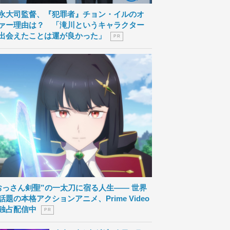
永大司監督、『犯罪者』チョン・イルのオ
ァー理由は？ 「滝川というキャラクター
出会えたことは運が良かった」
P R
おっさん剣聖”の一太刀に宿る人生―― 世界
話題の本格アクションアニメ、Prime Video
独占配信中
P R