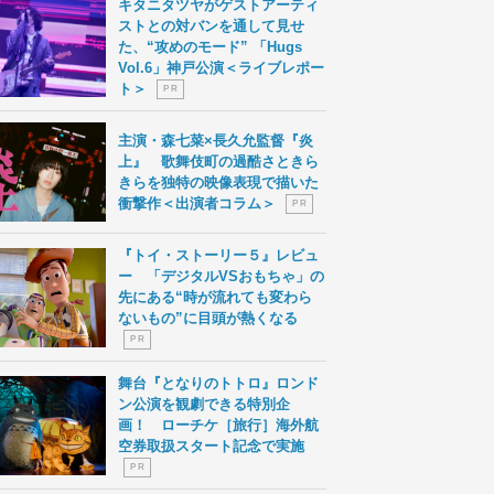
キタニタツヤがゲストアーティ
ストとの対バンを通して見せ
た、“攻めのモード” 「Hugs
Vol.6」神戸公演＜ライブレポー
ト＞
P R
主演・森七菜×長久允監督『炎
上』 歌舞伎町の過酷さときら
きらを独特の映像表現で描いた
衝撃作＜出演者コラム＞
P R
『トイ・ストーリー５』レビュ
ー 「デジタルVSおもちゃ」の
先にある“時が流れても変わら
ないもの”に目頭が熱くなる
P R
舞台『となりのトトロ』ロンド
ン公演を観劇できる特別企
画！ ローチケ［旅行］海外航
空券取扱スタート記念で実施
P R