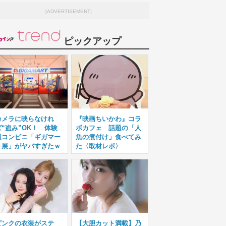
[ADVERTISEMENT]
ピックアップ
カメラに映らなけれ
『映画ちいかわ』コラ
ば“盗み”OK！ 体験
ボカフェ 話題の「人
型コンビニ「ギガマー
魚の煮付け」食べてみ
ト展」がヤバすぎたｗ
た〈取材レポ〉
ピンクの衣装がステ
【大胆カット満載】乃