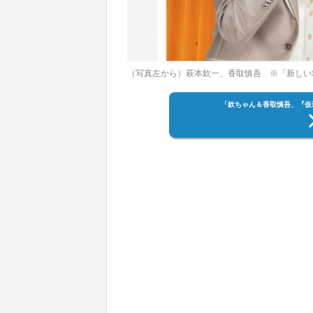
（写真左から）萩本欽一、香取慎吾 ※「新しい
「欽ちゃん＆香取慎吾、『仮