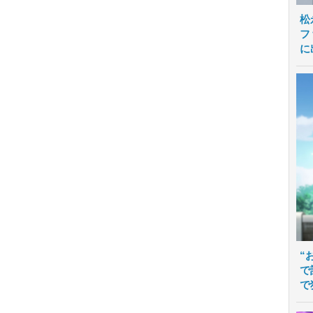
松
フ
に
“
で
で