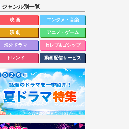
ジャンル別一覧
映画
エンタメ・音楽
演劇
アニメ・ゲーム
海外ドラマ
セレブ&ゴシップ
トレンド
動画配信サービス