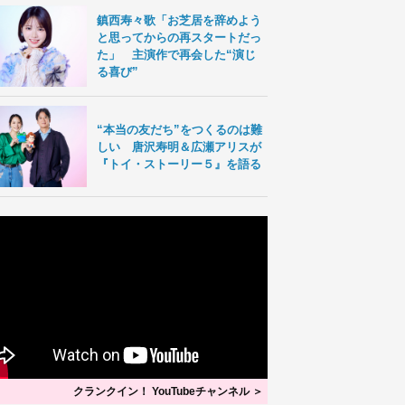
鎮西寿々歌「お芝居を辞めよう
と思ってからの再スタートだっ
た」 主演作で再会した“演じ
る喜び”
“本当の友だち”をつくるのは難
しい 唐沢寿明＆広瀬アリスが
『トイ・ストーリー５』を語る
クランクイン！ YouTubeチャンネル ＞