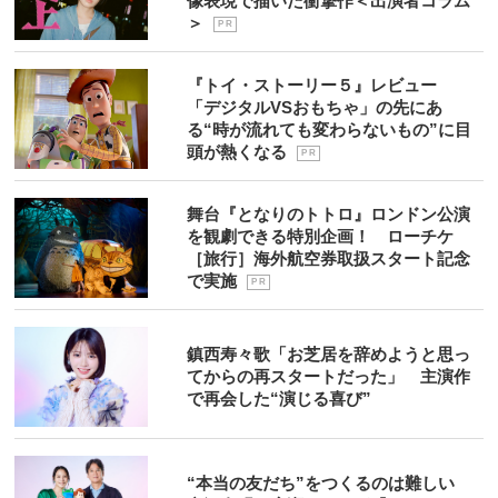
像表現で描いた衝撃作＜出演者コラム
＞
P R
『トイ・ストーリー５』レビュー
「デジタルVSおもちゃ」の先にあ
る“時が流れても変わらないもの”に目
頭が熱くなる
P R
舞台『となりのトトロ』ロンドン公演
を観劇できる特別企画！ ローチケ
［旅行］海外航空券取扱スタート記念
で実施
P R
鎮西寿々歌「お芝居を辞めようと思っ
てからの再スタートだった」 主演作
で再会した“演じる喜び”
“本当の友だち”をつくるのは難しい