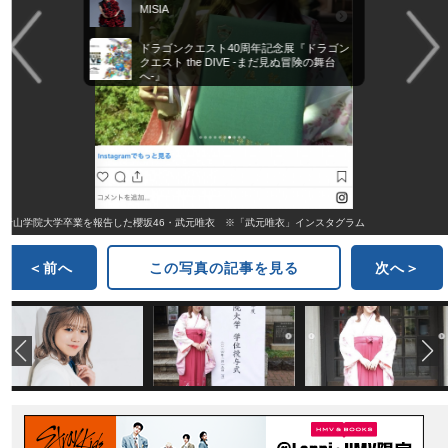
MISIA
ドラゴンクエスト40周年記念展『ドラゴン
クエスト the DIVE -まだ見ぬ冒険の舞台
へ-』
青山学院大学卒業を報告した櫻坂46・武元唯衣 ※「武元唯衣」インスタグラム
＜前へ
この写真の記事を見る
次へ＞