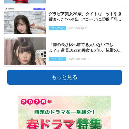
グラビア美女29歳、タイトなニット引き
締まった“へそ出し”コーデに反響「可愛
い過ぎる」
エンタメ
2026/8/8 18:00
「脚の長さ比べ勝てる人いないでし
ょ？」身長182cm美女モデル、抜群のプ
ロポーションにネット衝撃
エンタメ
2026/8/8 18:00
もっと見る