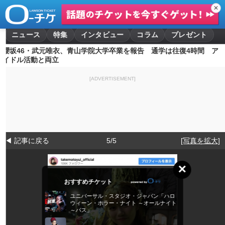
✕
ニュース
特集
インタビュー
コラム
プレゼント
櫻坂46・武元唯衣、青山学院大学卒業を報告 通学は往復4時間 ア
イドル活動と両立
[ADVERTISEMENT]
◀ 記事に戻る
5/5
[写真を拡大]
×
おすすめチケット
ユニバーサル・スタジオ・ジャパン「ハロ
ウィーン・ホラー・ナイト ～オールナイト
～パス」