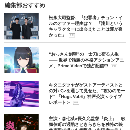
編集部おすすめ
松永大司監督、『犯罪者』チョン・イ
ルのオファー理由は？ 「滝川という
キャラクターに出会えたことは運が良
かった」
P R
“おっさん剣聖”の一太刀に宿る人生
―― 世界で話題の本格アクションアニ
メ、Prime Videoで独占配信中
P R
キタニタツヤがゲストアーティストと
の対バンを通して見せた、“攻めのモー
ド” 「Hugs Vol.6」神戸公演＜ライブ
レポート＞
P R
主演・森七菜×長久允監督『炎上』 歌
舞伎町の過酷さときらきらを独特の映