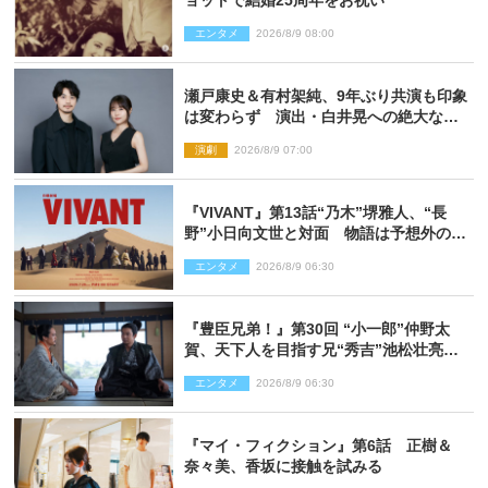
エンタメ
2026/8/9 08:00
瀬戸康史＆有村架純、9年ぶり共演も印象
は変わらず 演出・白井晃への絶大なる
信頼を胸に舞台『キュー』に挑む
演劇
2026/8/9 07:00
『VIVANT』第13話“乃木”堺雅人、“長
野”小日向文世と対面 物語は予想外の展
開へ
エンタメ
2026/8/9 06:30
『豊臣兄弟！』第30回 “小一郎”仲野太
賀、天下人を目指す兄“秀吉”池松壮亮
と“清須会議”へ
エンタメ
2026/8/9 06:30
『マイ・フィクション』第6話 正樹＆
奈々美、香坂に接触を試みる