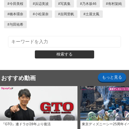
#
今田美桜
#
浜辺美波
#
写真集
#
乃木坂46
#
有村架純
#
橋本環奈
#
小松菜奈
#
吉岡里帆
#
土屋太鳳
#
与田祐希
検索する
おすすめ動画
もっと見る
『GTO』連ドラが28年ぶり復活
東京ディズニーシー25周年イ