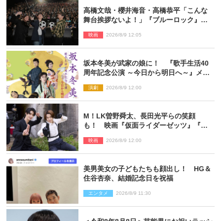
高橋文哉・櫻井海音・高橋恭平「こんな
舞台挨拶ないよ！」『ブルーロック』自
由すぎるイベントレポート
映画
2026/8/9 12:05
坂本冬美が武家の娘に！ 『歌手生活40
周年記念公演 ～今日から明日へ～』メイ
ンビジュアル公開
演劇
2026/8/9 12:00
M！LK曽野舜太、長田光平らの笑顔
も！ 映画『仮面ライダーゼッツ』『超
宇宙刑事ギャバン インフィニティ』オフ
映画
2026/8/9 12:00
ショット到着
美男美女の子どもたちも顔出し！ HG＆
住谷杏奈、結婚記念日を祝福
エンタメ
2026/8/9 11:30