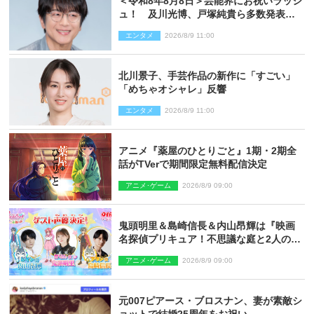
＜令和8年8月8日＞芸能界にお祝いラッシ
ュ！ 及川光博、戸塚純貴ら多数発表結
婚
エンタメ
2026/8/9 11:00
北川景子、手芸作品の新作に「すごい」
「めちゃオシャレ」反響
エンタメ
2026/8/9 11:00
アニメ『薬屋のひとりごと』1期・2期全
話がTVerで期間限定無料配信決定
アニメ･ゲーム
2026/8/9 09:00
鬼頭明里＆島崎信長＆内山昂輝は『映画
名探偵プリキュア！不思議な庭と2人の秘
密』ゲスト声優に決定
アニメ･ゲーム
2026/8/9 09:00
元007ピアース・ブロスナン、妻が素敵シ
ョットで結婚25周年をお祝い