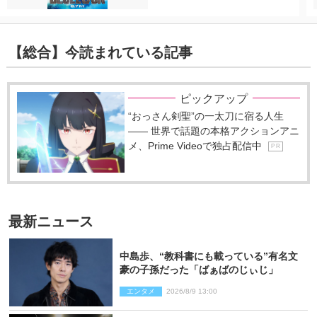
【総合】今読まれている記事
ピックアップ
“おっさん剣聖”の一太刀に宿る人生
―― 世界で話題の本格アクションアニ
メ、Prime Videoで独占配信中
P R
最新ニュース
中島歩、“教科書にも載っている”有名文
豪の子孫だった「ばぁばのじぃじ」
エンタメ
2026/8/9 13:00