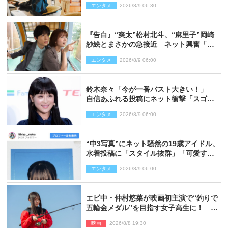
エンタメ
2026/8/9 06:30
『告白』“爽太”松村北斗、“麻里子”岡崎
紗絵とまさかの急接近 ネット興奮「そ
の反応は」「いいの!?」（ネタバレあ
エンタメ
2026/8/9 06:00
り）
鈴木奈々「今が一番バスト大きい！」
自信あふれる投稿にネット衝撃「スゴ
イ」「写真集を出して欲しい」
エンタメ
2026/8/9 06:00
“中3写真”にネット騒然の19歳アイドル、
水着投稿に「スタイル抜群」「可愛すぎ
る」と絶賛の声
エンタメ
2026/8/9 06:00
エビ中・仲村悠菜が映画初主演で“釣りで
五輪金メダル”を目指す女子高生に！ 映
画『つりこまち』今秋公開
映画
2026/8/8 19:30