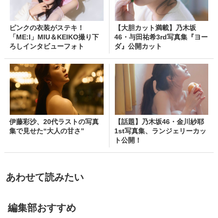
ピンクの衣装がステキ！
【大胆カット満載】乃木坂
「ME:I」MIU＆KEIKO撮り下
46・与田祐希3rd写真集『ヨー
ろしインタビューフォト
ダ』公開カット
伊藤彩沙、20代ラストの写真
【話題】乃木坂46・金川紗耶
集で見せた“大人の甘さ”
1st写真集、ランジェリーカッ
ト公開！
あわせて読みたい
編集部おすすめ