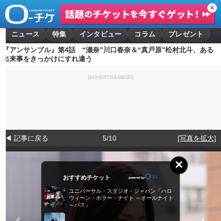
✕
ニュース
特集
インタビュー
コラム
プレゼント
『アンサンブル』第4話 “瀬奈”川口春奈＆“真戸原”松村北斗、ある
出来事をきっかけにすれ違う
[ADVERTISEMENT]
◀ 記事に戻る
5/10
[写真を拡大]
×
おすすめチケット
ユニバーサル・スタジオ・ジャパン「ハロ
ウィーン・ホラー・ナイト ～オールナイト
～パス」