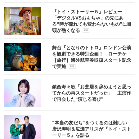
『トイ・ストーリー５』レビュー
「デジタルVSおもちゃ」の先にあ
る“時が流れても変わらないもの”に目
頭が熱くなる
P R
舞台『となりのトトロ』ロンドン公演
を観劇できる特別企画！ ローチケ
［旅行］海外航空券取扱スタート記念
で実施
P R
鎮西寿々歌「お芝居を辞めようと思っ
てからの再スタートだった」 主演作
で再会した“演じる喜び”
“本当の友だち”をつくるのは難しい
唐沢寿明＆広瀬アリスが『トイ・スト
ーリー５』を語る