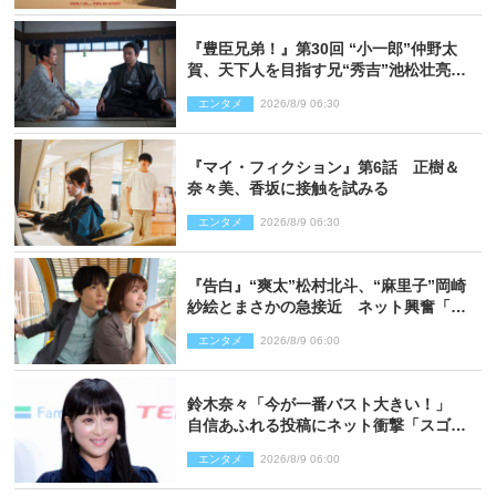
『豊臣兄弟！』第30回 “小一郎”仲野太
賀、天下人を目指す兄“秀吉”池松壮亮
と“清須会議”へ
エンタメ
2026/8/9 06:30
『マイ・フィクション』第6話 正樹＆
奈々美、香坂に接触を試みる
エンタメ
2026/8/9 06:30
『告白』“爽太”松村北斗、“麻里子”岡崎
紗絵とまさかの急接近 ネット興奮「そ
の反応は」「いいの!?」（ネタバレあ
エンタメ
2026/8/9 06:00
り）
鈴木奈々「今が一番バスト大きい！」
自信あふれる投稿にネット衝撃「スゴ
イ」「写真集を出して欲しい」
エンタメ
2026/8/9 06:00