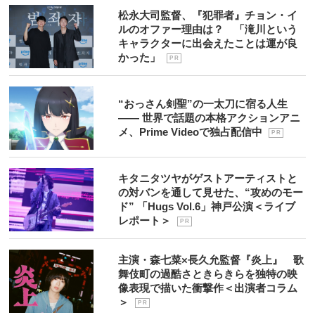
松永大司監督、『犯罪者』チョン・イ
ルのオファー理由は？ 「滝川という
キャラクターに出会えたことは運が良
かった」
P R
“おっさん剣聖”の一太刀に宿る人生
―― 世界で話題の本格アクションアニ
メ、Prime Videoで独占配信中
P R
キタニタツヤがゲストアーティストと
の対バンを通して見せた、“攻めのモー
ド” 「Hugs Vol.6」神戸公演＜ライブ
レポート＞
P R
主演・森七菜×長久允監督『炎上』 歌
舞伎町の過酷さときらきらを独特の映
像表現で描いた衝撃作＜出演者コラム
＞
P R