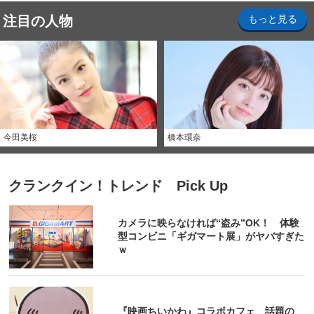
注目の人物
もっと見る
今田美桜
橋本環奈
クランクイン！トレンド Pick Up
カメラに映らなければ“盗み”OK！ 体験
型コンビニ「ギガマート展」がヤバすぎた
ｗ
『映画ちいかわ』コラボカフェ 話題の