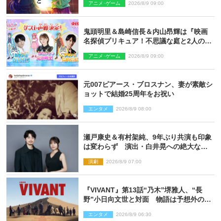
アニメ･ゲーム
2026/8/9 09:00
鬼頭明里＆島崎信長＆内山昂輝は『映画
名探偵プリキュア！不思議な庭と2人の秘
密』ゲスト声優に決定
アニメ･ゲーム
2026/8/9 09:00
元007ピアース・ブロスナン、妻が素敵シ
ョットで結婚25周年をお祝い
エンタメ
2026/8/9 08:00
瀬戸康史＆有村架純、9年ぶり共演も印象
は変わらず 演出・白井晃への絶大なる
信頼を胸に舞台『キュー』に挑む
演劇
2026/8/9 07:00
『VIVANT』第13話“乃木”堺雅人、“長
野”小日向文世と対面 物語は予想外の展
開へ
エンタメ
2026/8/9 06:30