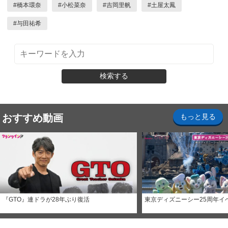
#
橋本環奈
#
小松菜奈
#
吉岡里帆
#
土屋太鳳
#
与田祐希
検索する
おすすめ動画
もっと見る
『GTO』連ドラが28年ぶり復活
東京ディズニーシー25周年イ