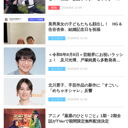
宇宙刑事ギャバン インフィニティ』オフ
映画
2026/8/9 12:00
ショット到着
美男美女の子どもたちも顔出し！ HG＆
住谷杏奈、結婚記念日を祝福
エンタメ
2026/8/9 11:30
＜令和8年8月8日＞芸能界にお祝いラッシ
ュ！ 及川光博、戸塚純貴ら多数発表結
婚
エンタメ
2026/8/9 11:00
北川景子、手芸作品の新作に「すごい」
「めちゃオシャレ」反響
エンタメ
2026/8/9 11:00
アニメ『薬屋のひとりごと』1期・2期全
話がTVerで期間限定無料配信決定