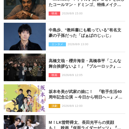
たコールマン・ドミンゴ、特殊メイクに2
時間半かかっていた
映画
2026/8/9 15:00
中島歩、“教科書にも載っている”有名文
豪の子孫だった「ばぁばのじぃじ」
エンタメ
2026/8/9 13:00
高橋文哉・櫻井海音・高橋恭平「こんな
舞台挨拶ないよ！」『ブルーロック』自
由すぎるイベントレポート
映画
2026/8/9 12:05
坂本冬美が武家の娘に！ 『歌手生活40
周年記念公演 ～今日から明日へ～』メイ
ンビジュアル公開
演劇
2026/8/9 12:00
M！LK曽野舜太、長田光平らの笑顔
も！ 映画『仮面ライダーゼッツ』『超