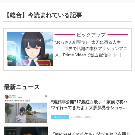
【総合】今読まれている記事
ピックアップ
“おっさん剣聖”の一太刀に宿る人生
―― 世界で話題の本格アクションアニ
メ、Prime Videoで独占配信中
P R
最新ニュース
“素顔非公開”17歳紅白歌手「家族で初ハ
ワイ行ってきたよ」大胆肌見せショット
公開
エンタメ
2026/8/9 15:30
『Michael／マイケル』父ジョセフを演じ