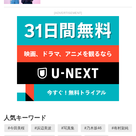
[ADVERTISEMENT]
人気キーワード
#
今田美桜
#
浜辺美波
#
写真集
#
乃木坂46
#
有村架純