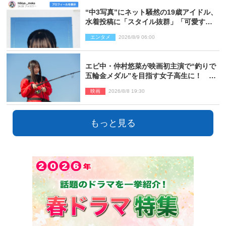
“中3写真”にネット騒然の19歳アイドル、
水着投稿に「スタイル抜群」「可愛すぎ
る」と絶賛の声
エンタメ
2026/8/9 06:00
エビ中・仲村悠菜が映画初主演で“釣りで
五輪金メダル”を目指す女子高生に！ 映
画『つりこまち』今秋公開
映画
2026/8/8 19:30
もっと見る