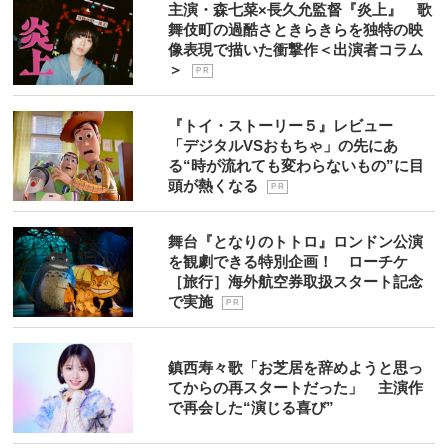
主演・森七菜×長久允監督『炎上』 歌
舞伎町の過酷さときらきらを独特の映
像表現で描いた衝撃作＜出演者コラム
＞
P R
『トイ・ストーリー５』レビュー
「デジタルVSおもちゃ」の先にあ
る“時が流れても変わらないもの”に目
頭が熱くなる
P R
舞台『となりのトトロ』ロンドン公演
を観劇できる特別企画！ ローチケ
［旅行］海外航空券取扱スタート記念
で実施
P R
鎮西寿々歌「お芝居を辞めようと思っ
てからの再スタートだった」 主演作
で再会した“演じる喜び”