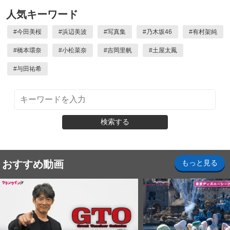
人気キーワード
#
今田美桜
#
浜辺美波
#
写真集
#
乃木坂46
#
有村架純
#
橋本環奈
#
小松菜奈
#
吉岡里帆
#
土屋太鳳
#
与田祐希
検索する
おすすめ動画
もっと見る