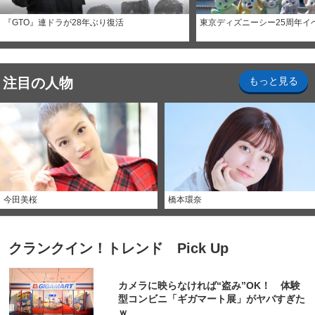
『GTO』連ドラが28年ぶり復活
東京ディズニーシー25周年イ
注目の人物
もっと見る
今田美桜
橋本環奈
クランクイン！トレンド Pick Up
カメラに映らなければ“盗み”OK！ 体験
型コンビニ「ギガマート展」がヤバすぎた
ｗ