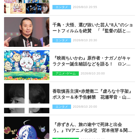
ブ！ライブ！』
エンタメ
2026/8/10 20:55
千鳥・大悟、選び抜いた芸人“8人”のショ
ートフィルムを絶賛 「『監督の話とか
来るんじゃない？』みたいな人間もいま
エンタメ
2026/8/10 20:30
した」
『映画ちいかわ』原作者・ナガノがキャ
ラクター誕生秘話などを語る！ ロング
インタビュー＆新規カット解禁
アニメ･ゲーム
2026/8/10 20:00
香取慎吾主演×赤楚衛二『虚ろな十字架』
ポスター＆本予告解禁 花瀬琴音・山中
崇らオールキャスト発表
エンタメ
2026/8/10 20:00
『赤ずきん、旅の途中で死体と出会
う。』TVアニメ化決定 宮本侑芽＆関根
明良出演＆ティザーPV公開