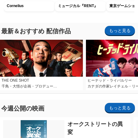
Cornelius
ミュージカル『RENT』
東京ゲームショウ2
最新＆おすすめ 配信作品
もっと見る
THE ONE SHOT
ヒーテッド・ライバルリー
千鳥・大悟が企画・プロデュー…
カナダの作家レイチェル・リ
今週公開の映画
もっと見る
オークストリートの異
変