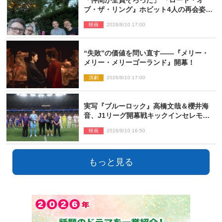
ブ・ザ・リング』ホビット4人の再会姿に
ファン感激
映画
2026/8/10 17:00
“失敗”の価値を問い直す――『メリー・
メリー・メリーゴーランド』開幕！
演劇
2026/8/10 17:00
実写『ブルーロック』高橋文哉＆櫻井海
音、J1リーグ開幕戦キックインセレモニ
ーに登場＆喜びの声到着
映画
2026/8/10 16:50
もっと見る