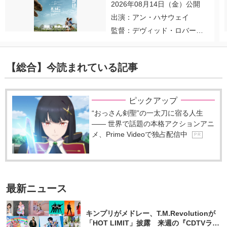
2026年08月14日（金）公開
出演：アン・ハサウェイ
監督：デヴィッド・ロバー
ト・ミッチェル
【総合】今読まれている記事
ピックアップ
“おっさん剣聖”の一太刀に宿る人生
―― 世界で話題の本格アクションアニ
メ、Prime Videoで独占配信中
P R
最新ニュース
キンプリがメドレー、T.M.Revolutionが
「HOT LIMIT」披露 来週の『CDTVライ