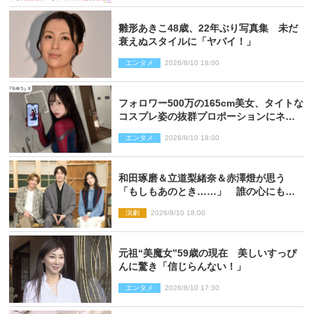
雛形あきこ48歳、22年ぶり写真集 未だ
衰えぬスタイルに「ヤバイ！」
エンタメ
2026/8/10 18:00
フォロワー500万の165cm美女、タイトな
コスプレ姿の抜群プロポーションにネッ
ト衝撃
エンタメ
2026/8/10 18:00
和田琢磨＆立道梨緒奈＆赤澤燈が思う
「もしもあのとき……」 誰の心にもあ
るもの描く舞台『回転する夜』に込める
演劇
2026/8/10 18:00
思い
元祖“美魔女”59歳の現在 美しいすっぴ
んに驚き「信じらんない！」
エンタメ
2026/8/10 17:30