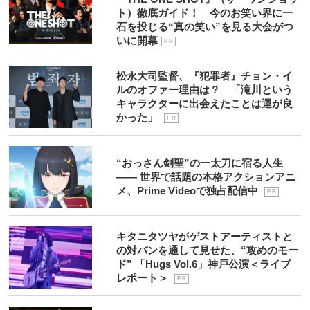
ト）徹底ガイド！ 今のお笑い界に一
石を投じる“真の笑い”を見る大会がつ
いに開幕
P R
松永大司監督、『犯罪者』チョン・イ
ルのオファー理由は？ 「滝川という
キャラクターに出会えたことは運が良
かった」
P R
“おっさん剣聖”の一太刀に宿る人生
―― 世界で話題の本格アクションアニ
メ、Prime Videoで独占配信中
P R
キタニタツヤがゲストアーティストと
の対バンを通して見せた、“攻めのモー
ド” 「Hugs Vol.6」神戸公演＜ライブ
レポート＞
P R