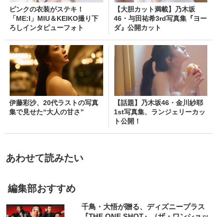
ピンクの衣装がステキ！
【大胆カット満載】乃木坂
「ME:I」MIU＆KEIKO撮り下
46・与田祐希3rd写真集『ヨー
ろしインタビューフォト
ダ』公開カット
伊藤彩沙、20代ラストの写真
【話題】乃木坂46・金川紗耶
集で見せた“大人の甘さ”
1st写真集、ランジェリーカッ
ト公開！
あわせて読みたい
編集部おすすめ
千鳥・大悟が贈る、ディズニープラス
『THE ONE SHOT』（ザ・ワンショッ