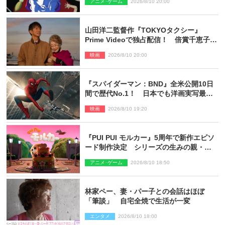
アニメ･ゲーム
2026/8/10 20:00
山田洋二監督作『TOKYOタクシー』
Prime Videoで独占配信！ 倍賞千恵子×
木村拓哉で贈る珠玉のヒューマンドラマ
映画
2026/8/10 20:00
『スパイダーマン：BND』全米公開10日
間で歴代No.1！ 日本でも洋画実写最速
で興収30億円突破
映画
2026/8/10 19:20
『PUI PUI モルカー』5周年で新作エピソ
ード制作決定 シリーズの生みの親・見
里朝希監督が復帰
アニメ･ゲーム
2026/8/10 18:50
林家ペー、妻・パー子との会話はほぼ
「筆談」 自宅全焼で生活が一変
エンタメ
2026/8/10 18:00