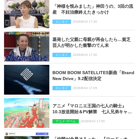
「神様を恨みました」神田うの、3回の流
産 不妊治療終えたきっかけ
エンタメ
2026/8/10 17:30
蒸発した父親に母親が再会したら…貧乏
芸人が明かした衝撃のてん末
エンタメ
2026/8/10 17:30
BOOM BOOM SATELLITES新曲「Brand
New Drive」9.2配信決定
エンタメ
2026/8/10 17:05
アニメ『マロニエ王国の七人の騎士』
10.3放送開始＆PV解禁 七人兄弟キャス
トに高梨謙吾、川島零士ら
アニメ･ゲーム
2026/8/10 17:00
「仲間が全員そろった」 『ロード・オ