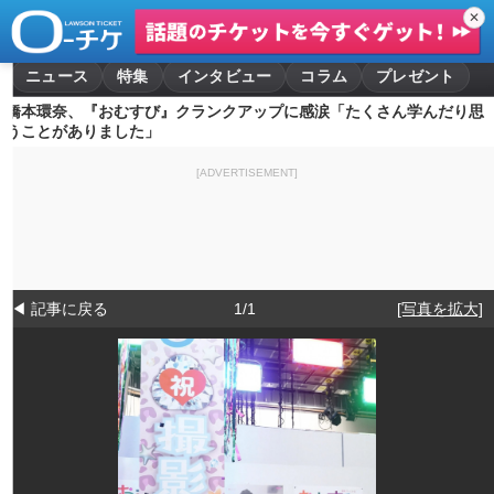
✕
ニュース
特集
インタビュー
コラム
プレゼント
橋本環奈、『おむすび』クランクアップに感涙「たくさん学んだり思
うことがありました」
[ADVERTISEMENT]
◀ 記事に戻る
1/1
[写真を拡大]