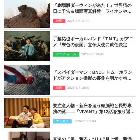
『劇場版ダーウィンが来た！』世界猫の
日に予告＆場面写真解禁 ライオンやマ
ヌルネコの赤ちゃんが大集合
映画
2026/8/8 11:00
手越祐也ボーカルバンド「T.N.T」がアニ
メ『朱色の仮面』宣伝大使に就任決定
アニメ･ゲーム
2026/8/8 10:00
『スパイダーマン：BND』トム・ホラン
ドがアクション撮影の裏側を明かす特別
映像解禁
映画
2026/8/8 10:00
要注意人物・新庄を追う頭脳戦と長野専
務の謎――『VIVANT』第12話を振り返
る！
エンタメ
2026/8/8 09:00
来週の『風、薫る』“りん”見上愛、新潟