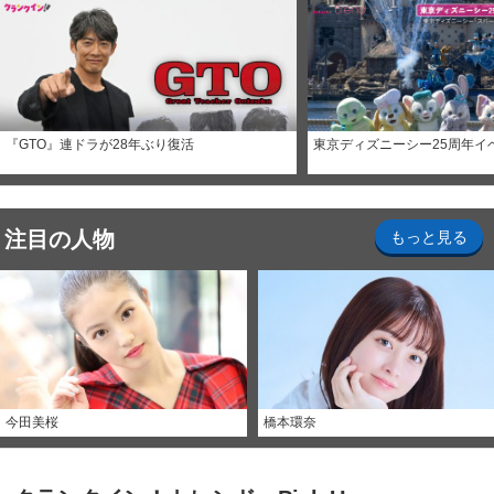
『GTO』連ドラが28年ぶり復活
東京ディズニーシー25周年イ
注目の人物
もっと見る
今田美桜
橋本環奈