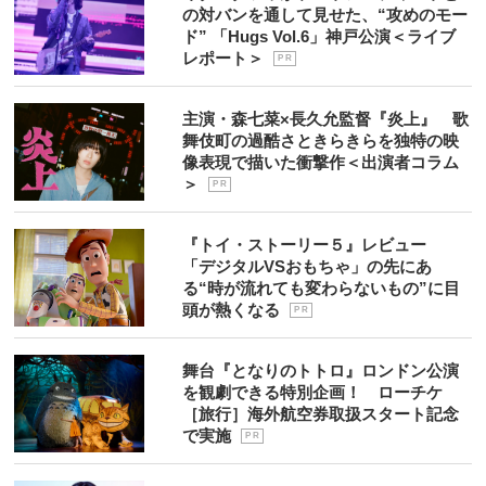
の対バンを通して見せた、“攻めのモー
ド” 「Hugs Vol.6」神戸公演＜ライブ
レポート＞
P R
主演・森七菜×長久允監督『炎上』 歌
舞伎町の過酷さときらきらを独特の映
像表現で描いた衝撃作＜出演者コラム
＞
P R
『トイ・ストーリー５』レビュー
「デジタルVSおもちゃ」の先にあ
る“時が流れても変わらないもの”に目
頭が熱くなる
P R
舞台『となりのトトロ』ロンドン公演
を観劇できる特別企画！ ローチケ
［旅行］海外航空券取扱スタート記念
で実施
P R