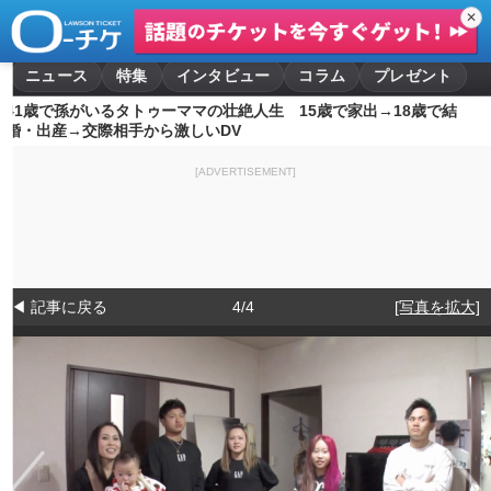
✕
ニュース
特集
インタビュー
コラム
プレゼント
41歳で孫がいるタトゥーママの壮絶人生 15歳で家出→18歳で結
婚・出産→交際相手から激しいDV
[ADVERTISEMENT]
◀ 記事に戻る
4/4
[写真を拡大]