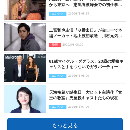
から東京へ 恵風看護婦会での初仕事に
向かう
エンタメ
2026/8/8 08:15
二宮和也主演『８番出口』が金ローで本
編ノーカット地上波初放送 川村元気監
督＆二宮コメント到着
映画
2026/8/8 08:00
81歳マイケル・ダグラス、23歳の愛娘キ
ャリスと手をつないでガラパーティーに
来場
エンタメ
2026/8/8 08:00
天海祐希が誕生日 大ヒット主演作『女
王の教室』児童役キャストたちの現在
エンタメ
2026/8/8 07:00
もっと見る