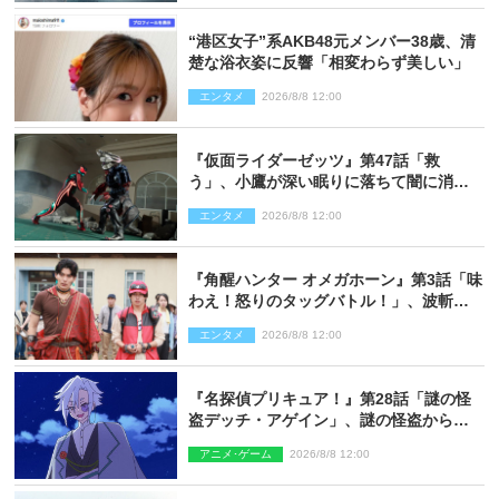
“港区女子”系AKB48元メンバー38歳、清
楚な浴衣姿に反響「相変わらず美しい」
エンタメ
2026/8/8 12:00
『仮面ライダーゼッツ』第47話「救
う」、小鷹が深い眠りに落ちて闇に消え
る…？
エンタメ
2026/8/8 12:00
『角醒ハンター オメガホーン』第3話「味
わえ！怒りのタッグバトル！」、波斬の
ギリコがハンターバトルを挑んできた！
エンタメ
2026/8/8 12:00
『名探偵プリキュア！』第28話「謎の怪
盗デッチ・アゲイン」、謎の怪盗から不
思議な予告状が届く
アニメ･ゲーム
2026/8/8 12:00