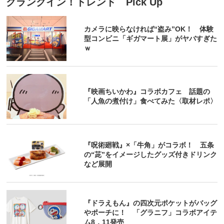
クランクイン！トレンド Pick Up
カメラに映らなければ“盗み”OK！ 体験
型コンビニ「ギガマート展」がヤバすぎた
ｗ
『映画ちいかわ』コラボカフェ 話題の
「人魚の煮付け」食べてみた〈取材レポ〉
『呪術廻戦』×「牛角」がコラボ！ 五条
の“茈”をイメージしたグッズ付きドリンク
など展開
『ドラえもん』の四次元ポケットがバッグ
やポーチに！ 「グラニフ」コラボアイテ
ム8．11発売