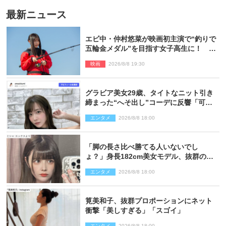
最新ニュース
エビ中・仲村悠菜が映画初主演で“釣りで
五輪金メダル”を目指す女子高生に！ 映
画『つりこまち』今秋公開
映画
2026/8/8 19:30
グラビア美女29歳、タイトなニット引き
締まった“へそ出し”コーデに反響「可愛
い過ぎる」
エンタメ
2026/8/8 18:00
「脚の長さ比べ勝てる人いないでし
ょ？」身長182cm美女モデル、抜群のプ
ロポーションにネット衝撃
エンタメ
2026/8/8 18:00
筧美和子、抜群プロポーションにネット
衝撃「美しすぎる」「スゴイ」
エンタメ
2026/8/8 18:00