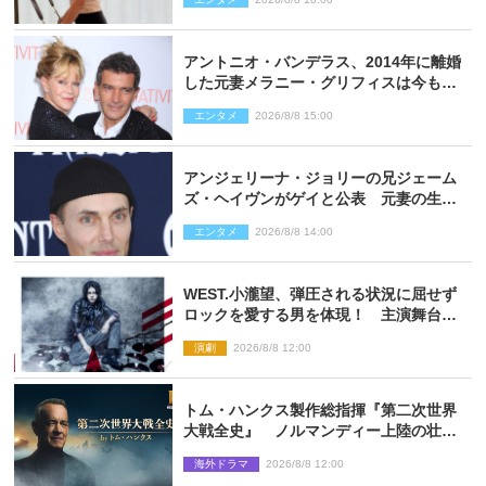
アントニオ・バンデラス、2014年に離婚
した元妻メラニー・グリフィスは今も
「親友の一人」
エンタメ
2026/8/8 15:00
アンジェリーナ・ジョリーの兄ジェーム
ズ・ヘイヴンがゲイと公表 元妻の生配
信で明らかに
エンタメ
2026/8/8 14:00
WEST.小瀧望、弾圧される状況に屈せず
ロックを愛する男を体現！ 主演舞台
『ロックンロール』ビジュアル解禁
演劇
2026/8/8 12:00
トム・ハンクス製作総指揮『第二次世界
大戦全史』 ノルマンディー上陸の壮絶
な戦場を収めた特別映像解禁
海外ドラマ
2026/8/8 12:00