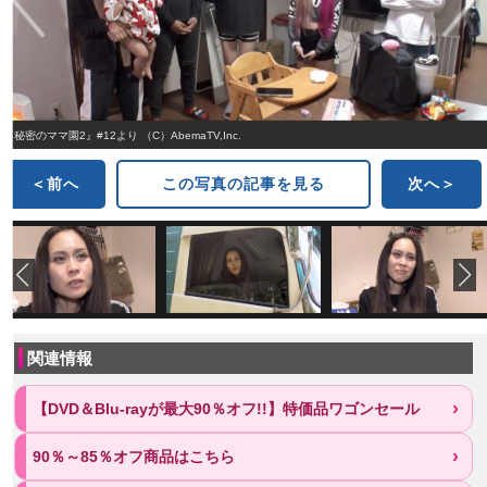
『秘密のママ園2』#12より （C）AbemaTV,Inc.
＜前へ
この写真の記事を見る
次へ＞
関連情報
【DVD＆Blu-rayが最大90％オフ!!】特価品ワゴンセール
90％～85％オフ商品はこちら