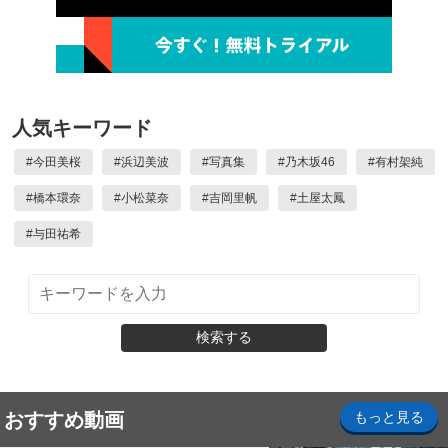
人気キーワード
#
今田美桜
#
浜辺美波
#
写真集
#
乃木坂46
#
有村架純
#
橋本環奈
#
小松菜奈
#
吉岡里帆
#
土屋太鳳
#
与田祐希
検索する
おすすめ動画
もっと見る