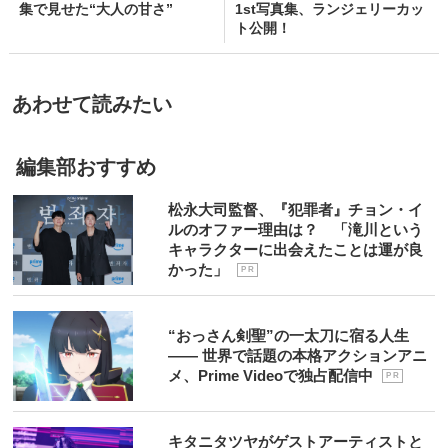
集で見せた“大人の甘さ”
1st写真集、ランジェリーカッ
ト公開！
あわせて読みたい
編集部おすすめ
松永大司監督、『犯罪者』チョン・イ
ルのオファー理由は？ 「滝川という
キャラクターに出会えたことは運が良
かった」
P R
“おっさん剣聖”の一太刀に宿る人生
―― 世界で話題の本格アクションアニ
メ、Prime Videoで独占配信中
P R
キタニタツヤがゲストアーティストと