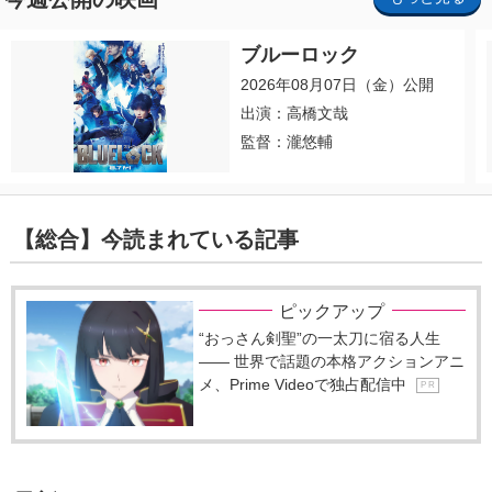
ブルーロック
2026年08月07日（金）公開
出演：高橋文哉
監督：瀧悠輔
【総合】今読まれている記事
ピックアップ
“おっさん剣聖”の一太刀に宿る人生
―― 世界で話題の本格アクションアニ
メ、Prime Videoで独占配信中
P R