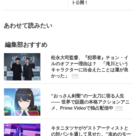
ト公開！
あわせて読みたい
編集部おすすめ
松永大司監督、『犯罪者』チョン・イ
ルのオファー理由は？ 「滝川という
キャラクターに出会えたことは運が良
かった」
P R
“おっさん剣聖”の一太刀に宿る人生
―― 世界で話題の本格アクションアニ
メ、Prime Videoで独占配信中
P R
キタニタツヤがゲストアーティストと
の対バンを通して見せた、“攻めのモー