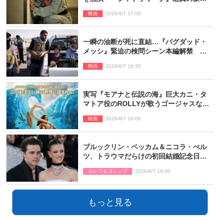
面写真公開
映画
2026/8/7 17:00
一瞬の油断が死に直結…『バグダッド・
メッシ』緊迫の検問シーン本編解禁 監
督メッセージも到着
映画
2026/8/7 16:50
実写『モアナと伝説の海』巨大カニ・タ
マトア役のROLLYが歌うゴージャスな劇
中歌「シャイニー」本編映像解禁
映画
2026/8/7 16:00
ブルックリン・ベッカム＆ニコラ・ぺル
ツ、トラウマだらけの初回結婚記念日は
もう祝わない
セレブ＆ゴシップ
2026/8/7 16:00
もっと見る