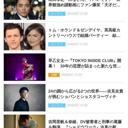
界観強め謎動画にファン爆笑「天才だ
わ」
エンタメ
2026/8/7 17:00
トム・ホランド＆ゼンデイヤ、英高級カ
ントリーハウスで結婚パーティー 結婚
指輪を身に着けたトムも初キャッチ
エンタメ
2026/8/7 17:00
早乙女太一『TOKYO INSIDE CLUB』開
幕！ 30年の芸歴が詰まった新たな世界
観
演劇
2026/8/7 17:00
24の調から広がる2つの世界――吉見友貴
が挑むショパンとショスタコーヴィチ
エンタメ
2026/8/7 17:00
吉岡里帆＆奈緒、DV被害者と刑事の葛藤
を熱演 『シャドウワーク』迫真の新場