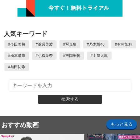
人気キーワード
#
今田美桜
#
浜辺美波
#
写真集
#
乃木坂46
#
有村架純
#
橋本環奈
#
小松菜奈
#
吉岡里帆
#
土屋太鳳
#
与田祐希
検索する
おすすめ動画
もっと見る