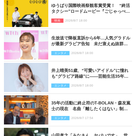
ゆうばり国際映画祭観客賞受賞！ “終活
タクシー”ロードムービー『ごじゃっぺタ
クシー』10月公開＆予告解禁
映画
2026/8/7 18:00
生放送で降板直訴から6年…人気グラドル
が最新グラビア告知 未だ衰えぬ抜群ス
タイルに反響
エンタメ
2026/8/7 18:00
井上晴美51歳、“可愛いアイドル”に憧れ
も“グラビア路線”に――芸能生活35年を
赤裸々に語る 27年ぶりに写真集発売
エンタメ
2026/8/7 18:00
35年の活動に終止符のT-BOLAN・森友嵐
士の現在 名曲「離したくはない」制作
秘話も
エンタメ
2026/8/7 17:54
山田孝之「みなさん、ヤバいです」 世