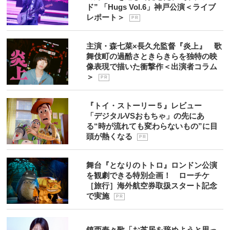
ド” 「Hugs Vol.6」神戸公演＜ライブ
レポート＞
P R
主演・森七菜×長久允監督『炎上』 歌
舞伎町の過酷さときらきらを独特の映
像表現で描いた衝撃作＜出演者コラム
＞
P R
『トイ・ストーリー５』レビュー
「デジタルVSおもちゃ」の先にあ
る“時が流れても変わらないもの”に目
頭が熱くなる
P R
舞台『となりのトトロ』ロンドン公演
を観劇できる特別企画！ ローチケ
［旅行］海外航空券取扱スタート記念
で実施
P R
鎮西寿々歌「お芝居を辞めようと思っ