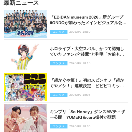
最新ニュース
「EBiDAN museum 2026」新グループ
iiONDOが加わったメインビジュアル公
開！ 開催記念グッズラインナップも
エンタメ
2026/8/7 18:50
ホロライブ・大空スバル、かつて認知し
ていたファンが“後輩”と判明「お前もし
かしてあのときの？」
エンタメ
2026/8/7 18:15
『超かぐや姫！』初のスピンオフ『超か
ぐやメシ！』連載決定 ビビビコミック
創刊で31作品一挙公開
エンタメ
2026/8/7 18:05
キンプリ「So Honey」ダンスMVティザ
ー公開 YUMEKI＆caru振付が話題
エンタメ
2026/8/7 18:00