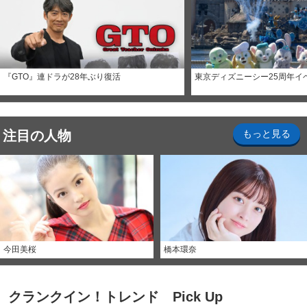
『GTO』連ドラが28年ぶり復活
東京ディズニーシー25周年イ
注目の人物
もっと見る
今田美桜
橋本環奈
クランクイン！トレンド Pick Up