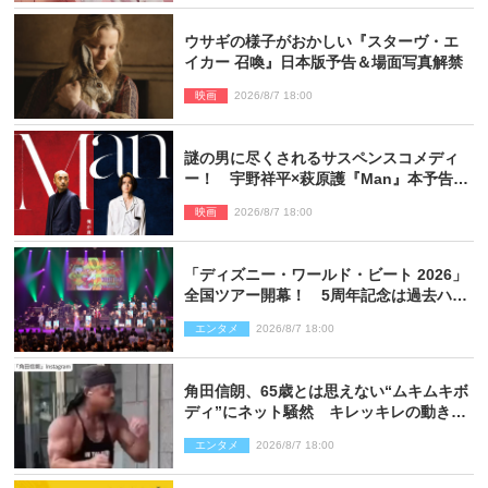
ウサギの様子がおかしい『スターヴ・エ
イカー 召喚』日本版予告＆場面写真解禁
映画
2026/8/7 18:00
謎の男に尽くされるサスペンスコメディ
ー！ 宇野祥平×萩原護『Man』本予告＆
新ビジュアル解禁
映画
2026/8/7 18:00
「ディズニー・ワールド・ビート 2026」
全国ツアー開幕！ 5周年記念は過去ハイ
ライト＆クルーズ旅を大満喫！【潜入レ
エンタメ
2026/8/7 18:00
ポート】
角田信朗、65歳とは思えない“ムキムキボ
ディ”にネット騒然 キレッキレの動きを
披露
エンタメ
2026/8/7 18:00