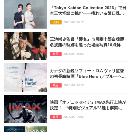
「Tokyo Kaidan Collection 2026」で日
本三大怪談に挑む――檀れい＆阪口珠美
が語る「牡丹灯籠」の新たな魅力
演劇
2026/8/7 10:30
三池崇史監督『襲名』市川團十郎白猿襲
名披露の軌跡を追った場面写真10点解
禁！
映画
2026/8/7 10:00
カナダの新鋭ソフィー・ロムヴァリ監督
の初長編映画『Blue Heron／ブルーヘロ
ン』10.23公開
映画
2026/8/7 10:00
映画『オデュッセイア』IMAX先行上映が
決定！ “特別ビジュアル”3種も解禁に
映画
2026/8/7 09:00