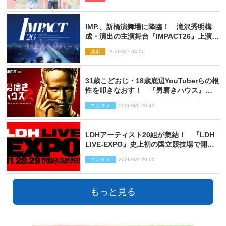
IMP.、新橋演舞場に降臨！ 滝沢秀明構
成・演出の主演舞台『IMPACT26』上演決
定
演劇
2026/8/7 04:00
31歳こどおじ・18歳底辺YouTuberらの根
性を叩きなおす！ 『男磨きハウス』第2
弾コーチ陣発表
エンタメ
2026/8/6 20:42
LDHアーティスト20組が集結！ 『LDH
LIVE‐EXPO』史上初の国立競技場で開催
決定
エンタメ
2026/8/6 20:00
もっと見る