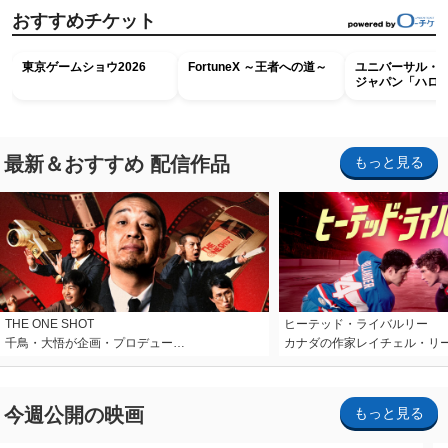
おすすめチケット
東京ゲームショウ2026
FortuneX ～王者への道～
ユニバーサル・
ジャパン「ハロ
ホラー・ナイト 
ナイト～パス」
最新＆おすすめ 配信作品
もっと見る
THE ONE SHOT
ヒーテッド・ライバルリー
千鳥・大悟が企画・プロデュー…
カナダの作家レイチェル・リ
今週公開の映画
もっと見る