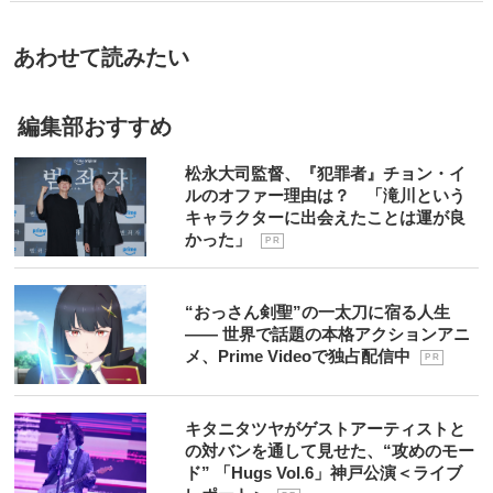
あわせて読みたい
編集部おすすめ
松永大司監督、『犯罪者』チョン・イ
ルのオファー理由は？ 「滝川という
キャラクターに出会えたことは運が良
かった」
P R
“おっさん剣聖”の一太刀に宿る人生
―― 世界で話題の本格アクションアニ
メ、Prime Videoで独占配信中
P R
キタニタツヤがゲストアーティストと
の対バンを通して見せた、“攻めのモー
ド” 「Hugs Vol.6」神戸公演＜ライブ