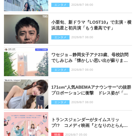
響
エンタメ
2026/8/7 06:00
小栗旬、新ドラマ『LOST10』で主演・横
浜流星と初共演「もう最高です」
エンタメ
2026/8/7 06:00
ワセジョ→静岡女子アナ23歳、母校訪問
でしみじみ「懐かしい思い出が蘇りまし
た」
エンタメ
2026/8/7 06:00
171cm“人気ABEMAアナウンサー”の抜群
プロポーションに衝撃 ドレス姿が「美
しい」「品がありすぎる」
エンタメ
2026/8/7 06:00
トランスジェンダーがタイムスリッ
プ!? コメディ映画『となりのとらんす
少女ちゃん』11.7公開決定
映画
2026/8/7 05:00