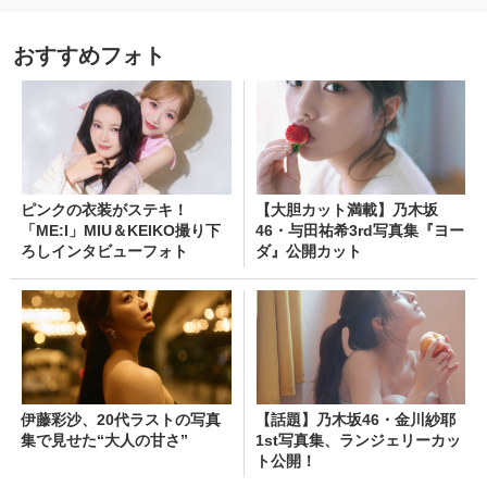
おすすめフォト
ピンクの衣装がステキ！
【大胆カット満載】乃木坂
「ME:I」MIU＆KEIKO撮り下
46・与田祐希3rd写真集『ヨー
ろしインタビューフォト
ダ』公開カット
伊藤彩沙、20代ラストの写真
【話題】乃木坂46・金川紗耶
集で見せた“大人の甘さ”
1st写真集、ランジェリーカッ
ト公開！