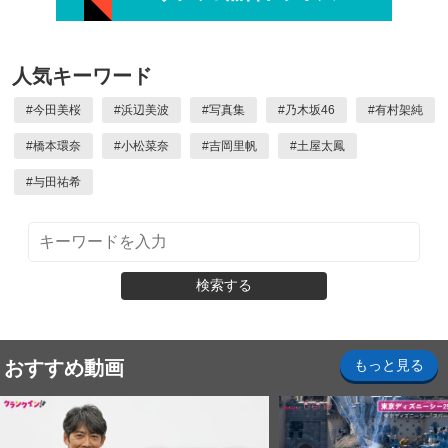
人気キーワード
#
今田美桜
#
浜辺美波
#
写真集
#
乃木坂46
#
有村架純
#
橋本環奈
#
小松菜奈
#
吉岡里帆
#
土屋太鳳
#
与田祐希
検索する
おすすめ動画
もっと見る