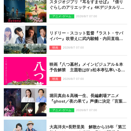
スタジオジブリ『耳をすませば』『借り
ぐらしのアリエッティ』4Kデジタルリマ
スターでIMAX上映決定！
アニメ･ゲーム
2026/8/7 07:00
リドリー・スコット監督『ラスト・サバ
イバー』吹替えに武内駿輔・内田直哉・
種崎敦美・井上和彦ら豪華声優陣が集
映画
2026/8/7 07:00
結！
映画『八つ墓村』メインビジュアル＆本
予告解禁 主題歌はB’z松本孝弘率いる
TMG「DOOM」に決定
映画
2026/8/7 07:00
堀田真由＆高橋一生、長編劇場アニメ
『ghost／夜の果て』声優に決定「言葉に
はできない沢山の感情を思い出しまし
アニメ･ゲーム
2026/8/7 07:00
た」
大高洋夫×長野里美 解散から15年「第三