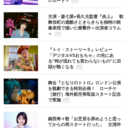
レポート＞
P R
主演・森七菜×長久允監督『炎上』 歌
舞伎町の過酷さときらきらを独特の映
像表現で描いた衝撃作＜出演者コラム
＞
P R
『トイ・ストーリー５』レビュー
「デジタルVSおもちゃ」の先にあ
る“時が流れても変わらないもの”に目
頭が熱くなる
P R
舞台『となりのトトロ』ロンドン公演
を観劇できる特別企画！ ローチケ
［旅行］海外航空券取扱スタート記念
で実施
P R
鎮西寿々歌「お芝居を辞めようと思っ
てからの再スタートだった」 主演作