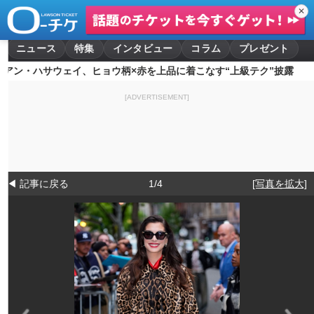
✕
ニュース
特集
インタビュー
コラム
プレゼント
アン・ハサウェイ、ヒョウ柄×赤を上品に着こなす“上級テク”披露
[ADVERTISEMENT]
◀ 記事に戻る
1/4
[写真を拡大]