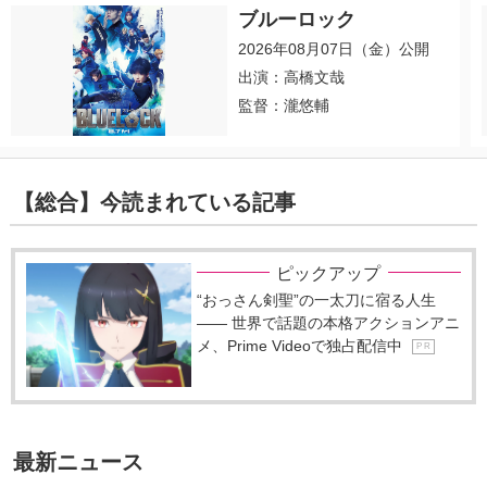
ブルーロック
2026年08月07日（金）公開
出演：高橋文哉
監督：瀧悠輔
【総合】今読まれている記事
ピックアップ
“おっさん剣聖”の一太刀に宿る人生
―― 世界で話題の本格アクションアニ
メ、Prime Videoで独占配信中
P R
最新ニュース