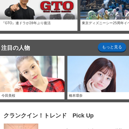
『GTO』連ドラが28年ぶり復活
東京ディズニーシー25周年イ
注目の人物
もっと見る
今田美桜
橋本環奈
クランクイン！トレンド Pick Up