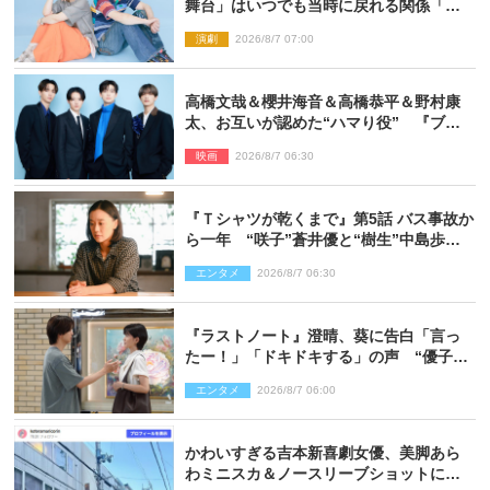
舞台」はいつでも当時に戻れる関係「や
っぱり他の方たちとは違います」
演劇
2026/8/7 07:00
高橋文哉＆櫻井海音＆高橋恭平＆野村康
太、お互いが認めた“ハマり役” 『ブル
ーロック』で築いた最高のチームワーク
映画
2026/8/7 06:30
『Ｔシャツが乾くまで』第5話 バス事故か
ら一年 “咲子”蒼井優と“樹生”中島歩は
心を許しあえる関係に
エンタメ
2026/8/7 06:30
『ラストノート』澄晴、葵に告白「言っ
たー！」「ドキドキする」の声 “優子劇
場”も話題
エンタメ
2026/8/7 06:00
かわいすぎる吉本新喜劇女優、美脚あら
わミニスカ＆ノースリーブショットに反