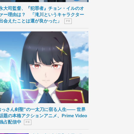
永大司監督、『犯罪者』チョン・イルのオ
ァー理由は？ 「滝川というキャラクター
出会えたことは運が良かった」
P R
おっさん剣聖”の一太刀に宿る人生―― 世界
話題の本格アクションアニメ、Prime Video
独占配信中
P R