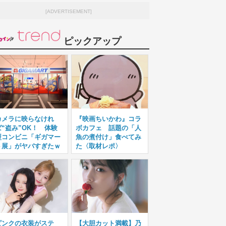
[ADVERTISEMENT]
ピックアップ
カメラに映らなけれ
『映画ちいかわ』コラ
ば“盗み”OK！ 体験
ボカフェ 話題の「人
型コンビニ「ギガマー
魚の煮付け」食べてみ
ト展」がヤバすぎたｗ
た〈取材レポ〉
ピンクの衣装がステ
【大胆カット満載】乃