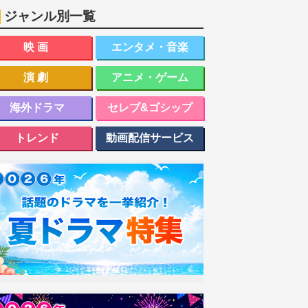
ジャンル別一覧
映画
エンタメ・音楽
演劇
アニメ・ゲーム
海外ドラマ
セレブ&ゴシップ
トレンド
動画配信サービス