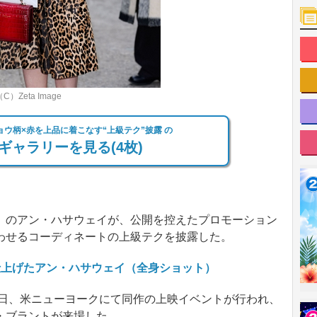
eta Image
ウ柄×赤を上品に着こなす“上級テク”披露 の
ギャラリーを見る(4枚)
のアン・ハサウェイが、公開を控えたプロモーション
わせるコーディネートの上級テクを披露した。
仕上げたアン・ハサウェイ（全身ショット）
4月28日、米ニューヨークにて同作の上映イベントが行われ、
・ブラントが来場した。