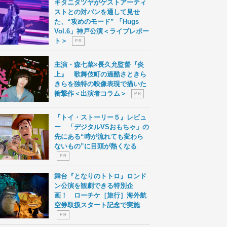
キタニタツヤがゲストアーティ
ストとの対バンを通して見せ
た、“攻めのモード” 「Hugs
Vol.6」神戸公演＜ライブレポー
ト＞
P R
主演・森七菜×長久允監督『炎
上』 歌舞伎町の過酷さときら
きらを独特の映像表現で描いた
衝撃作＜出演者コラム＞
P R
『トイ・ストーリー５』レビュ
ー 「デジタルVSおもちゃ」の
先にある“時が流れても変わら
ないもの”に目頭が熱くなる
P R
舞台『となりのトトロ』ロンド
ン公演を観劇できる特別企
画！ ローチケ［旅行］海外航
空券取扱スタート記念で実施
P R