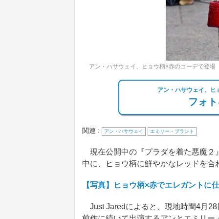
アン・ハサウェイ、ヒョウ柄×赤のコーデで登場（C）Z
アン・ハサウェイ、ヒョ
フォト
関連 :
アン・ハサウェイ
エミリー・ブラント
現在公開中の『プラダを着た悪魔２』
中に、ヒョウ柄に鮮やかなレッドを合
【写真】ヒョウ柄×赤でエレガントに
Just Jaredによると、現地時間
前作に続いて出演するアンとエミリー