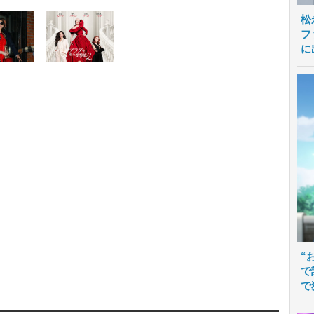
松
フ
に
“
で
で