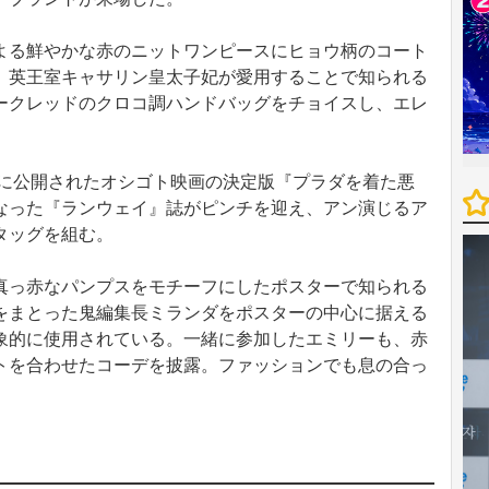
る鮮やかな赤のニットワンピースにヒョウ柄のコート
。英王室キャサリン皇太子妃が愛用することで知られる
ークレッドのクロコ調ハンドバッグをチョイスし、エレ
年に公開されたオシゴト映画の決定版『プラダを着た悪
なった『ランウェイ』誌がピンチを迎え、アン演じるア
タッグを組む。
っ赤なパンプスをモチーフにしたポスターで知られる
をまとった鬼編集長ミランダをポスターの中心に据える
象的に使用されている。一緒に参加したエミリーも、赤
トを合わせたコーデを披露。ファッションでも息の合っ