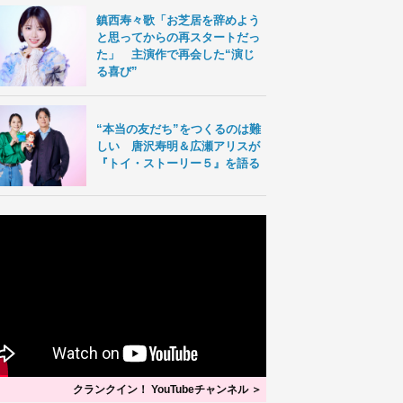
鎮西寿々歌「お芝居を辞めよう
と思ってからの再スタートだっ
た」 主演作で再会した“演じ
る喜び”
“本当の友だち”をつくるのは難
しい 唐沢寿明＆広瀬アリスが
『トイ・ストーリー５』を語る
クランクイン！ YouTubeチャンネル ＞