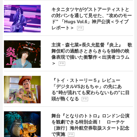
キタニタツヤがゲストアーティストと
の対バンを通して見せた、“攻めのモー
ド” 「Hugs Vol.6」神戸公演＜ライブ
レポート＞
P R
主演・森七菜×長久允監督『炎上』 歌
舞伎町の過酷さときらきらを独特の映
像表現で描いた衝撃作＜出演者コラム
＞
P R
『トイ・ストーリー５』レビュー
「デジタルVSおもちゃ」の先にあ
る“時が流れても変わらないもの”に目
頭が熱くなる
P R
舞台『となりのトトロ』ロンドン公演
を観劇できる特別企画！ ローチケ
［旅行］海外航空券取扱スタート記念
で実施
P R