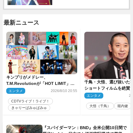
最新ニュース
キンプリがメドレー、
千鳥・大悟、選び抜いた芸
T.M.Revolutionが「HOT LIMIT」披
ショートフィルムを絶賛
露 来週の『CDTVライブ！ライ
エンタメ
2026/8/10 20:55
話とか来るんじゃない？
ブ！』
エンタメ
20
間もいました」
CDTVライブ！ライブ！
大悟（千鳥）
堀内健
きゃりーぱみゅぱみゅ
『スパイダーマン：BND』全米公開10日間で