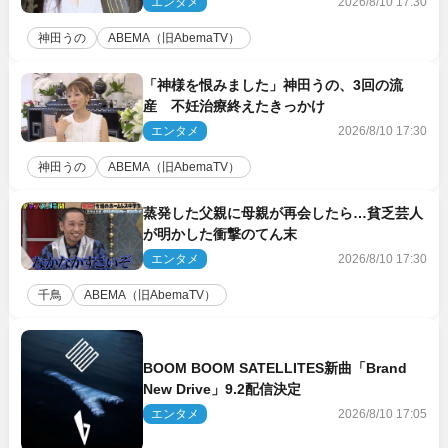
エンタメ
2026/8/10 17:30
神田うの
ABEMA（旧AbemaTV）
「神様を恨みました」神田うの、3回の流
産 不妊治療終えたきっかけ
エンタメ
2026/8/10 17:30
神田うの
ABEMA（旧AbemaTV）
蒸発した父親に母親が再会したら…貧乏芸人
が明かした衝撃のてん末
エンタメ
2026/8/10 17:30
千鳥
ABEMA（旧AbemaTV）
BOOM BOOM SATELLITES新曲「Brand
New Drive」9.2配信決定
エンタメ
2026/8/10 17:05