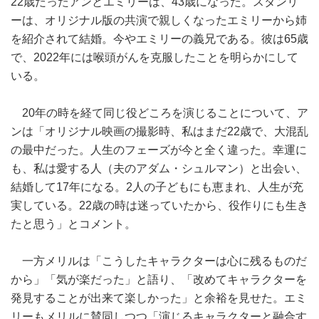
22歳だったアンとエミリーは、43歳になった。スタンリ
ーは、オリジナル版の共演で親しくなったエミリーから姉
を紹介されて結婚。今やエミリーの義兄である。彼は65歳
で、2022年には喉頭がんを克服したことを明らかにして
いる。
20年の時を経て同じ役どころを演じることについて、ア
ンは「オリジナル映画の撮影時、私はまだ22歳で、大混乱
の最中だった。人生のフェーズが今と全く違った。幸運に
も、私は愛する人（夫のアダム・シュルマン）と出会い、
結婚して17年になる。2人の子どもにも恵まれ、人生が充
実している。22歳の時は迷っていたから、役作りにも生き
たと思う」とコメント。
一方メリルは「こうしたキャラクターは心に残るものだ
から」「気が楽だった」と語り、「改めてキャラクターを
発見することが出来て楽しかった」と余裕を見せた。エミ
リーもメリルに賛同しつつ「演じるキャラクターと融合す