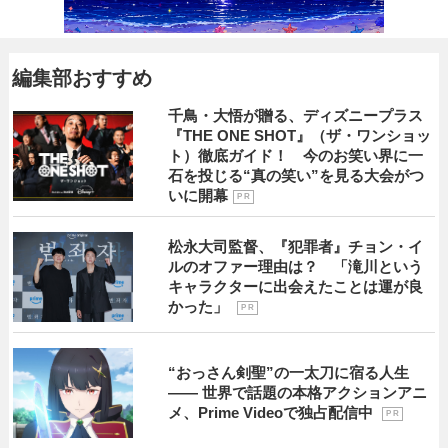
編集部おすすめ
千鳥・大悟が贈る、ディズニープラス
『THE ONE SHOT』（ザ・ワンショッ
ト）徹底ガイド！ 今のお笑い界に一
石を投じる“真の笑い”を見る大会がつ
いに開幕
P R
松永大司監督、『犯罪者』チョン・イ
ルのオファー理由は？ 「滝川という
キャラクターに出会えたことは運が良
かった」
P R
“おっさん剣聖”の一太刀に宿る人生
―― 世界で話題の本格アクションアニ
メ、Prime Videoで独占配信中
P R