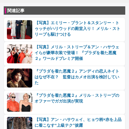
関連記事
【写真】エミリー・ブラント＆スタンリー・ト
ゥッチがハリウッドの殿堂入り！ メリル・スト
リープも駆けつける
【写真】メリル・ストリープ＆アン・ハサウェ
イらが豪華衣装で登場！ 『プラダを着た悪魔
２』ワールドプレミア開催
『プラダを着た悪魔２』アンディの恋人ネイト
はなぜ不在？ 監督はカメオ出演を検討してい
た
『プラダを着た悪魔２』メリル・ストリープの
オファーでガガ出演が実現
【写真】アン・ハサウェイ、ヒョウ柄×赤を上品
に着こなす“上級テク”披露