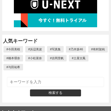
人気キーワード
#
今田美桜
#
浜辺美波
#
写真集
#
乃木坂46
#
有村架純
#
橋本環奈
#
小松菜奈
#
吉岡里帆
#
土屋太鳳
#
与田祐希
検索する