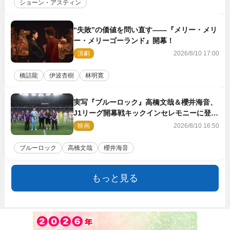
ショーン・アスティン
“失敗”の価値を問い直す――『メリー・メリ
ー・メリーゴーランド』開幕！
演劇
2026/8/10 17:00
橋詰龍
伊波杏樹
林明寛
実写『ブルーロック』高橋文哉＆櫻井海音、
J1リーグ開幕戦キックインセレモニーに登場
＆喜びの声到着
映画
2026/8/10 16:50
ブルーロック
高橋文哉
櫻井海音
もっと見る