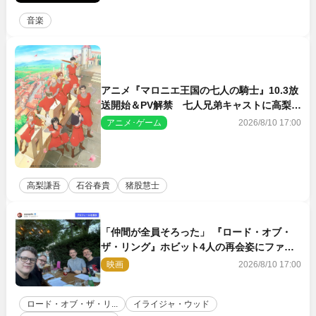
音楽
アニメ『マロニエ王国の七人の騎士』10.3放
送開始＆PV解禁 七人兄弟キャストに高梨謙
吾、川島零士ら
アニメ･ゲーム
2026/8/10 17:00
高梨謙吾
石谷春貴
猪股慧士
「仲間が全員そろった」 『ロード・オブ・
ザ・リング』ホビット4人の再会姿にファン
感激
映画
2026/8/10 17:00
ロード・オブ・ザ・リ...
イライジャ・ウッド