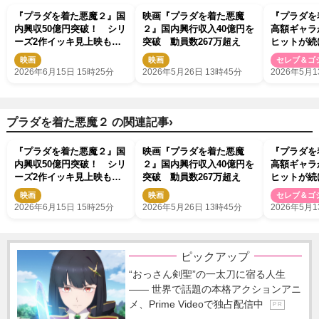
『プラダを着た悪魔２』国
映画『プラダを着た悪魔
『プラダを
内興収50億円突破！ シリ
２』国内興行収入40億円を
高額ギャ
ーズ2作イッキ見上映も決
突破 動員数267万超え
ヒットが続
定
の可能性も
映画
映画
セレブ＆ゴ
2026年6月15日 15時25分
2026年5月26日 13時45分
2026年5月1
›
プラダを着た悪魔２ の関連記事
『プラダを着た悪魔２』国
映画『プラダを着た悪魔
『プラダを
内興収50億円突破！ シリ
２』国内興行収入40億円を
高額ギャ
ーズ2作イッキ見上映も決
突破 動員数267万超え
ヒットが続
定
の可能性も
映画
映画
セレブ＆ゴ
2026年6月15日 15時25分
2026年5月26日 13時45分
2026年5月1
ピックアップ
“おっさん剣聖”の一太刀に宿る人生
―― 世界で話題の本格アクションアニ
メ、Prime Videoで独占配信中
P R