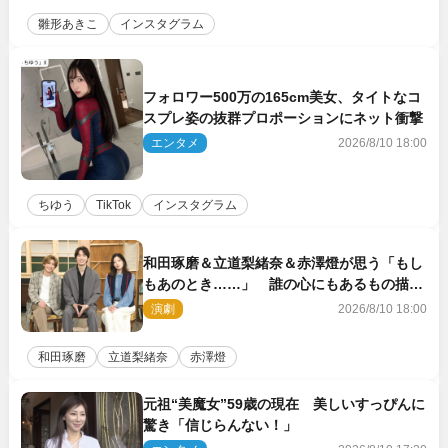
雛形あきこ
インスタグラム
フォロワー500万の165cm美女、タイトなコ
スプレ姿の抜群プロポーションにネット衝撃
エンタメ
2026/8/10 18:00
ちゆう
TikTok
インスタグラム
和田琢磨＆立道梨緒奈＆赤澤燈が思う「もし
もあのとき……」 誰の心にもあるもの描く
舞台『回転する夜』に込める思い
演劇
2026/8/10 18:00
和田琢磨
立道梨緒奈
赤澤燈
元祖“美魔女”59歳の現在 美しいすっぴんに
驚き「信じらんない！」