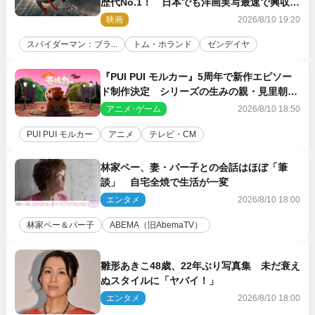
歴代No.1！ 日本でも洋画実写最速で興収
30億円突破
映画
2026/8/10 19:20
スパイダーマン：ブラ...
トム・ホランド
ゼンデイヤ
『PUI PUI モルカー』5周年で新作エピソー
ド制作決定 シリーズの生みの親・見里朝希
監督が復帰
アニメ･ゲーム
2026/8/10 18:50
PUI PUI モルカー
アニメ
テレビ・CM
林家ペー、妻・パー子との会話はほぼ「筆
談」 自宅全焼で生活が一変
エンタメ
2026/8/10 18:00
林家ペー＆パー子
ABEMA（旧AbemaTV）
雛形あきこ48歳、22年ぶり写真集 未だ衰え
ぬスタイルに「ヤバイ！」
エンタメ
2026/8/10 18:00