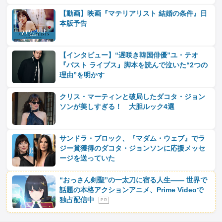
【動画】映画『マテリアリスト 結婚の条件』日
本版予告
【インタビュー】“遅咲き韓国俳優”ユ・テオ
『パスト ライブス』脚本を読んで泣いた“2つの
理由”を明かす
クリス・マーティンと破局したダコタ・ジョン
ソンが美しすぎる！ 大胆ルック4選
サンドラ・ブロック、『マダム・ウェブ』でラ
ジー賞獲得のダコタ・ジョンソンに応援メッセ
ージを送っていた
“おっさん剣聖”の一太刀に宿る人生―― 世界で
話題の本格アクションアニメ、Prime Videoで
独占配信中
P R