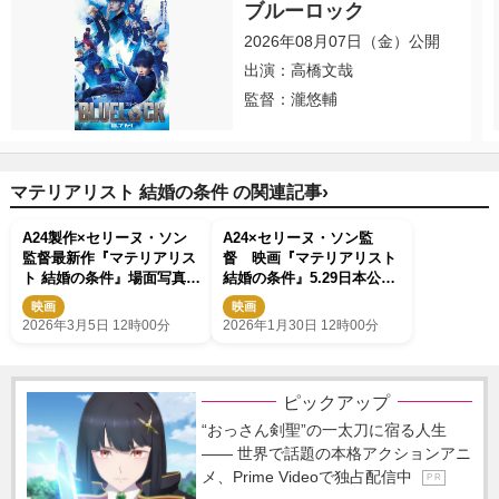
ブルーロック
2026年08月07日（金）公開
出演：高橋文哉
監督：瀧悠輔
›
マテリアリスト 結婚の条件 の関連記事
A24製作×セリーヌ・ソン
A24×セリーヌ・ソン監
監督最新作『マテリアリス
督 映画『マテリアリスト
ト 結婚の条件』場面写真一
結婚の条件』5.29日本公開
挙解禁
決定 ポスタービジュアル
映画
映画
＆予告編映像解禁
2026年3月5日 12時00分
2026年1月30日 12時00分
ピックアップ
“おっさん剣聖”の一太刀に宿る人生
―― 世界で話題の本格アクションアニ
メ、Prime Videoで独占配信中
P R