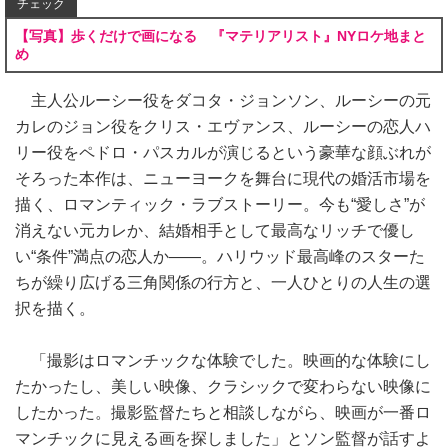
チェック
【写真】歩くだけで画になる 『マテリアリスト』NYロケ地まと
め
主人公ルーシー役をダコタ・ジョンソン、ルーシーの元
カレのジョン役をクリス・エヴァンス、ルーシーの恋人ハ
リー役をペドロ・パスカルが演じるという豪華な顔ぶれが
そろった本作は、ニューヨークを舞台に現代の婚活市場を
描く、ロマンティック・ラブストーリー。今も“愛しさ”が
消えない元カレか、結婚相手として最高なリッチで優し
い“条件”満点の恋人か――。ハリウッド最高峰のスターた
ちが繰り広げる三角関係の行方と、一人ひとりの人生の選
択を描く。
「撮影はロマンチックな体験でした。映画的な体験にし
たかったし、美しい映像、クラシックで変わらない映像に
したかった。撮影監督たちと相談しながら、映画が一番ロ
マンチックに見える画を探しました」とソン監督が話すよ