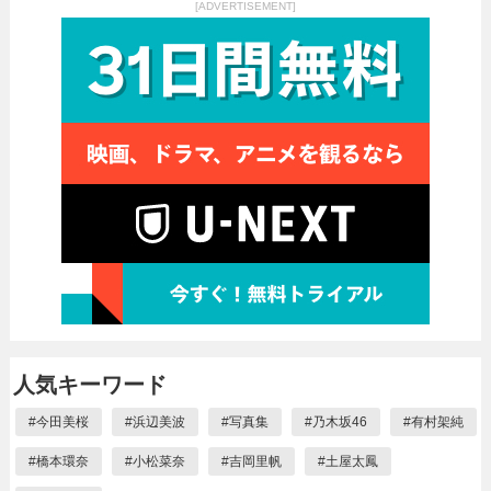
[ADVERTISEMENT]
人気キーワード
#
今田美桜
#
浜辺美波
#
写真集
#
乃木坂46
#
有村架純
#
橋本環奈
#
小松菜奈
#
吉岡里帆
#
土屋太鳳