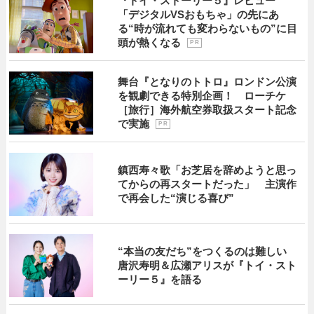
『トイ・ストーリー５』レビュー
「デジタルVSおもちゃ」の先にあ
る“時が流れても変わらないもの”に目
頭が熱くなる
P R
舞台『となりのトトロ』ロンドン公演
を観劇できる特別企画！ ローチケ
［旅行］海外航空券取扱スタート記念
で実施
P R
鎮西寿々歌「お芝居を辞めようと思っ
てからの再スタートだった」 主演作
で再会した“演じる喜び”
“本当の友だち”をつくるのは難しい
唐沢寿明＆広瀬アリスが『トイ・スト
ーリー５』を語る