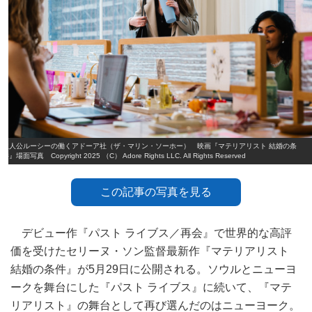
主人公ルーシーの働くアドーア社（ザ・マリン・ソーホー） 映画『マテリアリスト 結婚の条
件』場面写真 Copyright 2025 （C） Adore Rights LLC. All Rights Reserved
この記事の写真を見る
デビュー作『パスト ライブス／再会』で世界的な高評
価を受けたセリーヌ・ソン監督最新作『マテリアリスト
結婚の条件』が5月29日に公開される。ソウルとニューヨ
ークを舞台にした『パスト ライブス』に続いて、『マテ
リアリスト』の舞台として再び選んだのはニューヨーク。