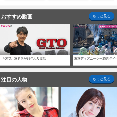
おすすめ動画
もっと見る
『GTO』連ドラが28年ぶり復活
東京ディズニーシー25周年イ
注目の人物
もっと見る