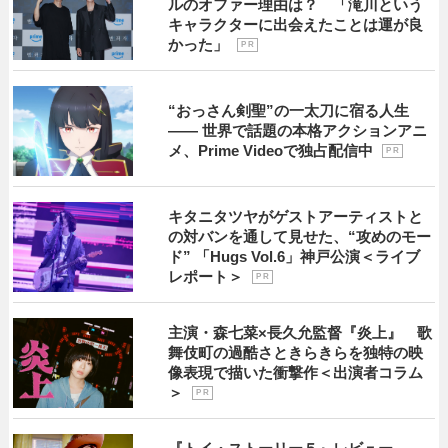
ルのオファー理由は？ 「滝川という
キャラクターに出会えたことは運が良
かった」
P R
“おっさん剣聖”の一太刀に宿る人生
―― 世界で話題の本格アクションアニ
メ、Prime Videoで独占配信中
P R
キタニタツヤがゲストアーティストと
の対バンを通して見せた、“攻めのモー
ド” 「Hugs Vol.6」神戸公演＜ライブ
レポート＞
P R
主演・森七菜×長久允監督『炎上』 歌
舞伎町の過酷さときらきらを独特の映
像表現で描いた衝撃作＜出演者コラム
＞
P R