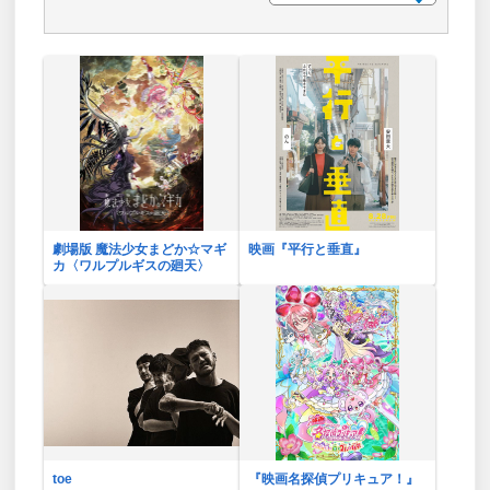
劇場版 魔法少女まどか☆マギ
映画『平行と垂直』
カ〈ワルプルギスの廻天〉
toe
『映画名探偵プリキュア！』