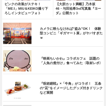
ピンクの衣装がステキ！
【大胆カット満載】乃木坂
「ME:I」MIU＆KEIKO撮り下
46・与田祐希3rd写真集『ヨー
ろしインタビューフォト
ダ』公開カット
カメラに映らなければ“盗み”OK！ 体験
型コンビニ「ギガマート展」がヤバすぎた
ｗ
『映画ちいかわ』コラボカフェ 話題の
「人魚の煮付け」食べてみた〈取材レポ〉
『呪術廻戦』×「牛角」がコラボ！ 五条
の“茈”をイメージしたグッズ付きドリンク
など展開