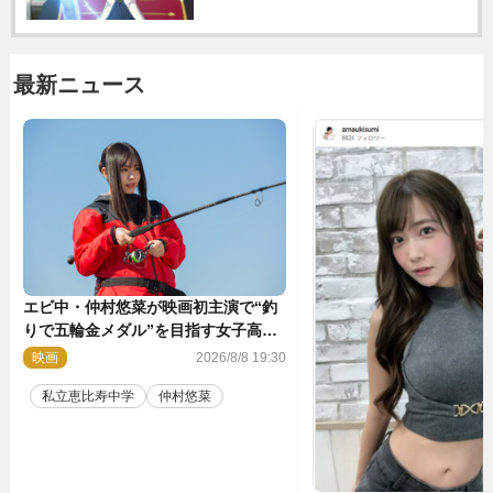
最新ニュース
エビ中・仲村悠菜が映画初主演で“釣
りで五輪金メダル”を目指す女子高生
に！ 映画『つりこまち』今秋公開
映画
2026/8/8 19:30
私立恵比寿中学
仲村悠菜