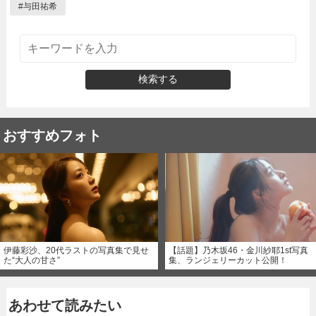
#
与田祐希
検索する
おすすめフォト
伊藤彩沙、20代ラストの写真集で見せ
【話題】乃木坂46・金川紗耶1st写真
た“大人の甘さ”
集、ランジェリーカット公開！
あわせて読みたい