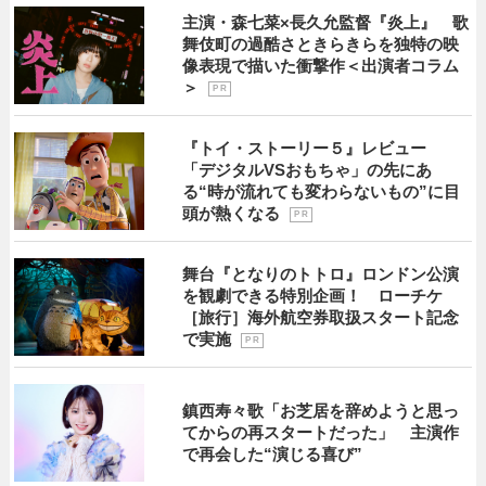
主演・森七菜×長久允監督『炎上』 歌
舞伎町の過酷さときらきらを独特の映
像表現で描いた衝撃作＜出演者コラム
＞
P R
『トイ・ストーリー５』レビュー
「デジタルVSおもちゃ」の先にあ
る“時が流れても変わらないもの”に目
頭が熱くなる
P R
舞台『となりのトトロ』ロンドン公演
を観劇できる特別企画！ ローチケ
［旅行］海外航空券取扱スタート記念
で実施
P R
鎮西寿々歌「お芝居を辞めようと思っ
てからの再スタートだった」 主演作
で再会した“演じる喜び”