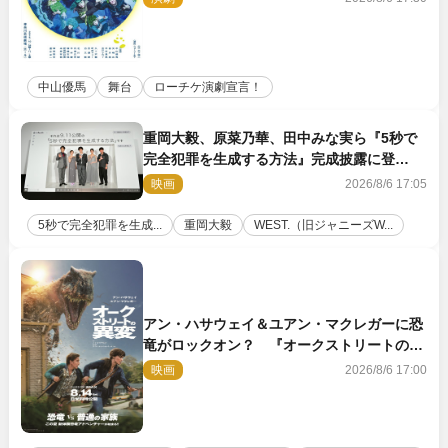
中山優馬
舞台
ローチケ演劇宣言！
重岡大毅、原菜乃華、田中みな実ら『5秒で
完全犯罪を生成する方法』完成披露に登
壇！ それぞれのAI活用術も発表
映画
2026/8/6 17:05
5秒で完全犯罪を生成...
重岡大毅
WEST.（旧ジャニーズW...
アン・ハサウェイ＆ユアン・マクレガーに恐
竜がロックオン？ 『オークストリートの異
変』新ビジュアル＆本編映像初解禁
映画
2026/8/6 17:00