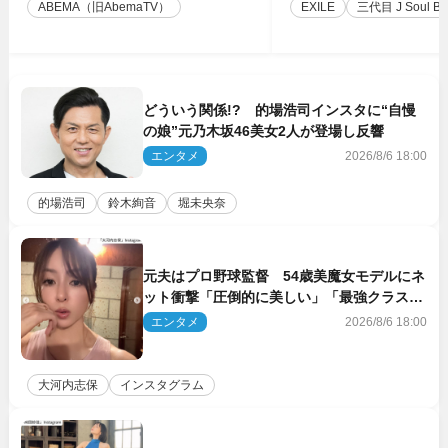
ABEMA（旧AbemaTV）
EXILE
三代目 J Soul Brot
どういう関係!? 的場浩司インスタに“自慢
の娘”元乃木坂46美女2人が登場し反響
エンタメ
2026/8/6 18:00
的場浩司
鈴木絢音
堀未央奈
元夫はプロ野球監督 54歳美魔女モデルにネ
ット衝撃「圧倒的に美しい」「最強クラス」
「うっとり」
エンタメ
2026/8/6 18:00
大河内志保
インスタグラム