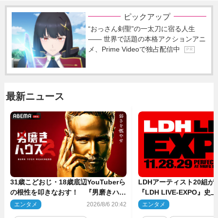
ピックアップ
“おっさん剣聖”の一太刀に宿る人生
―― 世界で話題の本格アクションアニ
メ、Prime Videoで独占配信中
P R
最新ニュース
31歳こどおじ・18歳底辺YouTuberら
LDHアーティスト20組
の根性を叩きなおす！ 『男磨きハウ
『LDH LIVE‐EXPO』
ス』第2弾コーチ陣発表
技場で開催決定
エンタメ
2026/8/6 20:42
エンタメ
2