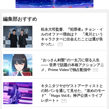
編集部おすすめ
松永大司監督、『犯罪者』チョン・イ
ルのオファー理由は？ 「滝川という
キャラクターに出会えたことは運が良
かった」
P R
“おっさん剣聖”の一太刀に宿る人生
―― 世界で話題の本格アクションアニ
メ、Prime Videoで独占配信中
P R
キタニタツヤがゲストアーティストと
の対バンを通して見せた、“攻めのモー
ド” 「Hugs Vol.6」神戸公演＜ライブ
レポート＞
P R