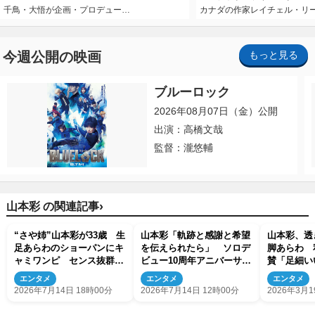
千鳥・大悟が企画・プロデュー…
カナダの作家レイチェル・リ
今週公開の映画
もっと見る
ブルーロック
2026年08月07日（金）公開
出演：高橋文哉
監督：瀧悠輔
›
山本彩 の関連記事
“さや姉”山本彩が33歳 生
山本彩「軌跡と感謝と希望
山本彩、透
足あらわのショーパンにキ
を伝えられたら」 ソロデ
脚あらわ 
ャミワンピ センス抜群私
ビュー10周年アニバーサリ
賛「足細い
服ショットがかわいい！
ーブック発売決定！
イル良すぎ
エンタメ
エンタメ
エンタメ
2026年7月14日 18時00分
2026年7月14日 12時00分
2026年3月1