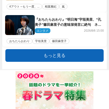
4アウト ─もう一度、...
相葉雅紀
嵐
『おちたらおわり』“明日海”宇垣美里、“孔
美子”篠田麻里子の意味深発言に絶句 ネッ
ト驚き「まさか」「意外な展開」
エンタメ
2026/8/6 15:00
おちたらおわり
宇垣美里
篠田麻里子
もっと見る