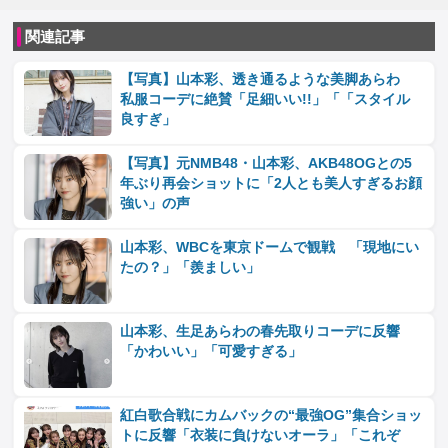
関連記事
【写真】山本彩、透き通るような美脚あらわ
私服コーデに絶賛「足細いい!!」「「スタイル
良すぎ」
【写真】元NMB48・山本彩、AKB48OGとの5
年ぶり再会ショットに「2人とも美人すぎるお顔
強い」の声
山本彩、WBCを東京ドームで観戦 「現地にい
たの？」「羨ましい」
山本彩、生足あらわの春先取りコーデに反響
「かわいい」「可愛すぎる」
紅白歌合戦にカムバックの“最強OG”集合ショッ
トに反響「衣装に負けないオーラ」「これぞ