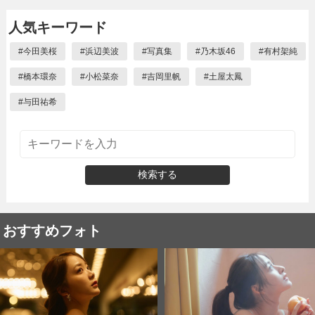
人気キーワード
#
今田美桜
#
浜辺美波
#
写真集
#
乃木坂46
#
有村架純
#
橋本環奈
#
小松菜奈
#
吉岡里帆
#
土屋太鳳
#
与田祐希
検索する
おすすめフォト