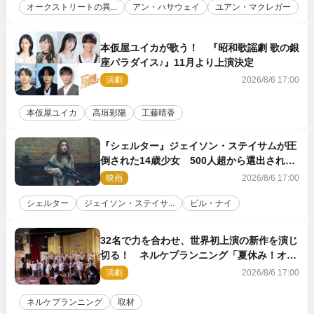
オークストリートの異...
アン・ハサウェイ
ユアン・マクレガー
本仮屋ユイカが歌う！ 『昭和歌謡劇 歌の銀
座パラダイス♪』11月より上演決定
演劇
2026/8/6 17:00
本仮屋ユイカ
高垣彩陽
工藤晴香
『シェルター』ジェイソン・ステイサムが圧
倒された14歳少女 500人超から選出された
新鋭ボディ・レイ・ブレスナックとは
映画
2026/8/6 17:00
シェルター
ジェイソン・ステイサ...
ビル・ナイ
32名で力を合わせ、世界初上演の新作を演じ
切る！ ネルケプランニング「夏休み！オ
ン・ワークショップ2026」レポート【最終
演劇
2026/8/6 17:00
日】
ネルケプランニング
取材