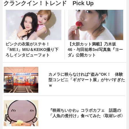
クランクイン！トレンド Pick Up
ピンクの衣装がステキ！
【大胆カット満載】乃木坂
「ME:I」MIU＆KEIKO撮り下
46・与田祐希3rd写真集『ヨー
ろしインタビューフォト
ダ』公開カット
カメラに映らなければ“盗み”OK！ 体験
型コンビニ「ギガマート展」がヤバすぎた
ｗ
『映画ちいかわ』コラボカフェ 話題の
「人魚の煮付け」食べてみた〈取材レポ〉