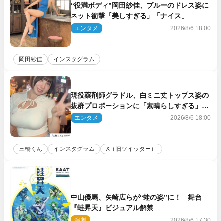
“役満ボディ”岡田紗佳、ブルーのドレス姿に
ネット衝撃「美しすぎる」「ナイス」
エンタメ
2026/8/6 18:00
岡田紗佳
インスタグラム
現役薬剤師グラドル、白ミニ丈トップス姿の
抜群プロポーションに「素晴らしすぎる」
「すっっっご！」とネット絶賛
エンタメ
2026/8/6 18:00
三橋くん
インスタグラム
X（旧ツイッター）
中山優馬、矢崎広らが“蛙の姿”に！ 舞台
『蛙昇天』ビジュアル解禁
演劇
2026/8/6 17:30