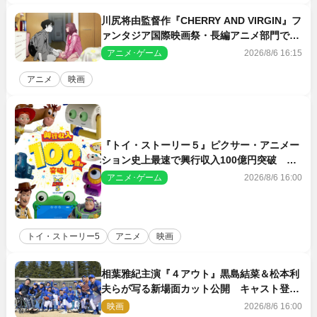
川尻将由監督作『CHERRY AND VIRGIN』フ
ァンタジア国際映画祭・長編アニメ部門で観
客賞・金賞受賞！
アニメ･ゲーム
2026/8/6 16:15
アニメ
映画
『トイ・ストーリー５』ピクサー・アニメー
ション史上最速で興行収入100億円突破 シ
リーズNo.1興収が目前
アニメ･ゲーム
2026/8/6 16:00
トイ・ストーリー5
アニメ
映画
相葉雅紀主演『４アウト』黒島結菜＆松本利
夫らが写る新場面カット公開 キャスト登壇
イベントも決定
映画
2026/8/6 16:00