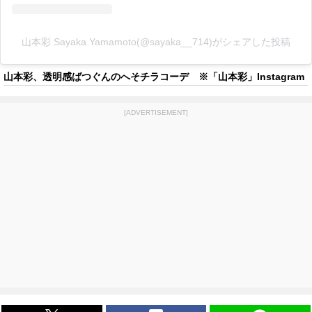
山本彩 Sayaka Yamamoto(@sayaka__714)がシェアした投稿
山本彩、透明感ばつぐんのへそチラコーデ ※「山本彩」Instagram
[ADVERTISEMENT]