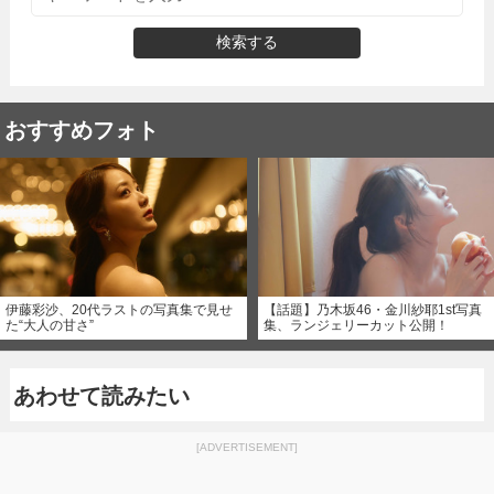
検索する
おすすめフォト
伊藤彩沙、20代ラストの写真集で見せ
【話題】乃木坂46・金川紗耶1st写真
た“大人の甘さ”
集、ランジェリーカット公開！
あわせて読みたい
[ADVERTISEMENT]