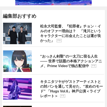
編集部おすすめ
松永大司監督、『犯罪者』チョン・イ
ルのオファー理由は？ 「滝川という
キャラクターに出会えたことは運が良
かった」
P R
“おっさん剣聖”の一太刀に宿る人生
―― 世界で話題の本格アクションアニ
メ、Prime Videoで独占配信中
P R
キタニタツヤがゲストアーティストと
の対バンを通して見せた、“攻めのモー
ド” 「Hugs Vol.6」神戸公演＜ライブ
レポート＞
P R