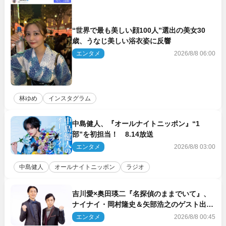
“世界で最も美しい顔100人”選出の美女30
歳、うなじ美しい浴衣姿に反響
エンタメ
2026/8/8 06:00
林ゆめ
インスタグラム
中島健人、『オールナイトニッポン』“1
部”を初担当！ 8.14放送
エンタメ
2026/8/8 03:00
中島健人
オールナイトニッポン
ラジオ
吉川愛×奥田瑛二『名探偵のままでいて』、
ナイナイ・岡村隆史＆矢部浩之のゲスト出演
が決定！
エンタメ
2026/8/8 00:45