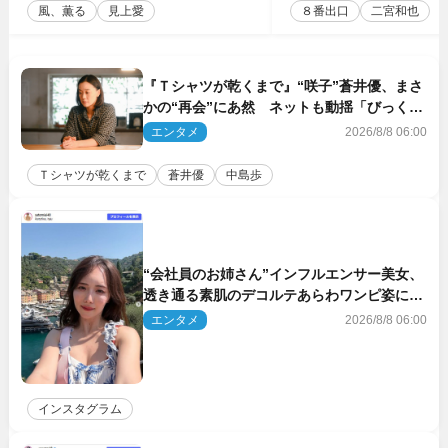
風、薫る
見上愛
８番出口
二宮和也
『Ｔシャツが乾くまで』“咲子”蒼井優、まさ
かの“再会”にあ然 ネットも動揺「びっくり
した!!」「今さら?!」（ネタバレあり）
エンタメ
2026/8/8 06:00
Ｔシャツが乾くまで
蒼井優
中島歩
“会社員のお姉さん”インフルエンサー美女、
透き通る素肌のデコルテあらわワンピ姿に反
響
エンタメ
2026/8/8 06:00
インスタグラム