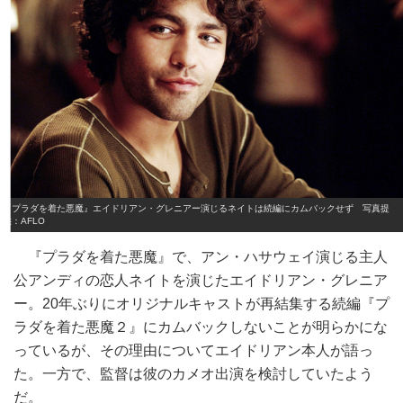
『プラダを着た悪魔』エイドリアン・グレニアー演じるネイトは続編にカムバックせず 写真提
供：AFLO
『プラダを着た悪魔』で、アン・ハサウェイ演じる主人
公アンディの恋人ネイトを演じたエイドリアン・グレニア
ー。20年ぶりにオリジナルキャストが再結集する続編『プ
ラダを着た悪魔２』にカムバックしないことが明らかにな
っているが、その理由についてエイドリアン本人が語っ
た。一方で、監督は彼のカメオ出演を検討していたよう
だ。