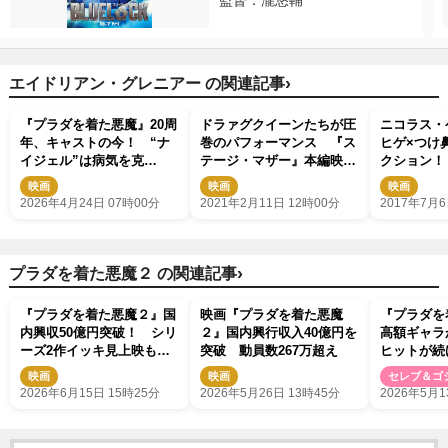
監督：瀧悠輔
›
エイドリアン・グレニアー の関連記事
『プラダを着た悪魔』20周
ドラァグクイーンたちが圧
ニコラス・
年、キャストの今！ “ナ
巻のパフォーマンス 『ス
ヒゲ×つけ
イジェル”は病気を克
テージ・マザー』本編映像
クション！
服、“アンディの彼氏”はま
解禁
映画
映画
映画
さかの転身
2026年4月24日 07時00分
2021年2月11日 12時00分
2017年7月6
›
プラダを着た悪魔２ の関連記事
『プラダを着た悪魔２』国
映画『プラダを着た悪魔
『プラダを
内興収50億円突破！ シリ
２』国内興行収入40億円を
高額ギャ
ーズ2作イッキ見上映も決
突破 動員数267万超え
ヒットが続
定
の可能性も
映画
映画
セレブ＆ゴ
2026年6月15日 15時25分
2026年5月26日 13時45分
2026年5月1