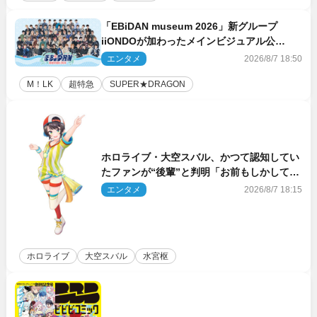
「EBiDAN museum 2026」新グループ
iiONDOが加わったメインビジュアル公
開！ 開催記念グッズラインナップも
エンタメ
2026/8/7 18:50
M！LK
超特急
SUPER★DRAGON
ホロライブ・大空スバル、かつて認知してい
たファンが“後輩”と判明「お前もしかしてあ
のときの？」
エンタメ
2026/8/7 18:15
ホロライブ
大空スバル
水宮枢