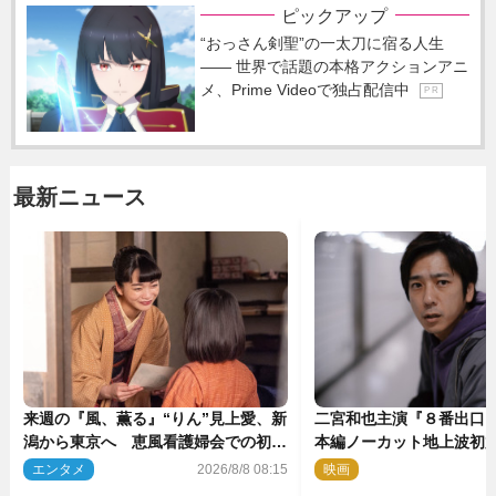
ピックアップ
“おっさん剣聖”の一太刀に宿る人生
―― 世界で話題の本格アクションアニ
メ、Prime Videoで独占配信中
P R
最新ニュース
来週の『風、薫る』“りん”見上愛、新
二宮和也主演『８番出口
潟から東京へ 恵風看護婦会での初仕
本編ノーカット地上波初
事に向かう
気監督＆二宮コメント到
エンタメ
2026/8/8 08:15
映画
2