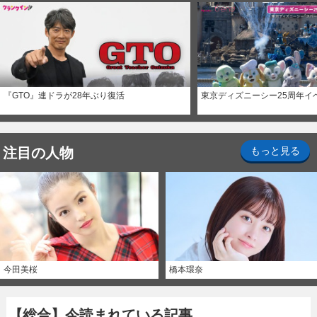
『GTO』連ドラが28年ぶり復活
東京ディズニーシー25周年イ
注目の人物
もっと見る
今田美桜
橋本環奈
【総合】今読まれている記事