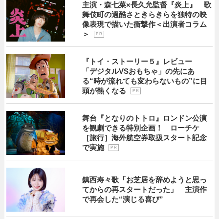
主演・森七菜×長久允監督『炎上』 歌
舞伎町の過酷さときらきらを独特の映
像表現で描いた衝撃作＜出演者コラム
＞
P R
『トイ・ストーリー５』レビュー
「デジタルVSおもちゃ」の先にあ
る“時が流れても変わらないもの”に目
頭が熱くなる
P R
舞台『となりのトトロ』ロンドン公演
を観劇できる特別企画！ ローチケ
［旅行］海外航空券取扱スタート記念
で実施
P R
鎮西寿々歌「お芝居を辞めようと思っ
てからの再スタートだった」 主演作
で再会した“演じる喜び”