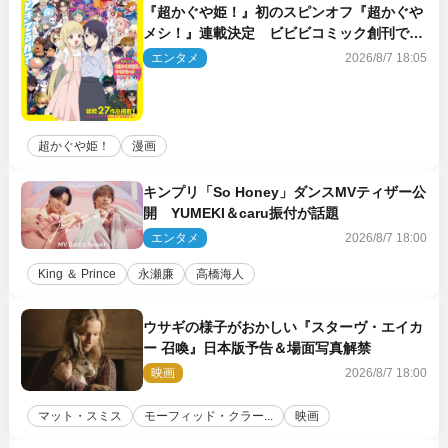
『超かぐや姫！』初のスピンオフ『超かぐや
メシ！』連載決定 ビビビコミック創刊で31
作品一挙公開
エンタメ
2026/8/7 18:05
超かぐや姫！
漫画
キンプリ「So Honey」ダンスMVティザー公
開 YUMEKI＆caru振付が話題
エンタメ
2026/8/7 18:00
King ＆ Prince
永瀬廉
高橋海人
ウサギの様子がおかしい『スターヴ・エイカ
ー 召喚』日本版予告＆場面写真解禁
映画
2026/8/7 18:00
マット・スミス
モーフィッド・クラー...
映画