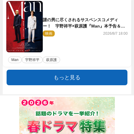
謎の男に尽くされるサスペンスコメディ
ー！ 宇野祥平×萩原護『Man』本予告＆新
ビジュアル解禁
映画
2026/8/7 18:00
Man
宇野祥平
萩原護
もっと見る