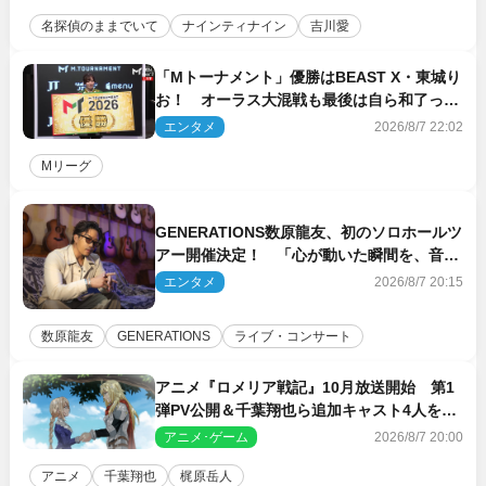
名探偵のままでいて
ナインティナイン
吉川愛
「Mトーナメント」優勝はBEAST X・東城り
お！ オーラス大混戦も最後は自ら和了って
幕引き
エンタメ
2026/8/7 22:02
Mリーグ
GENERATIONS数原龍友、初のソロホールツ
アー開催決定！ 「心が動いた瞬間を、音に
乗せてお届けできれば」
エンタメ
2026/8/7 20:15
数原龍友
GENERATIONS
ライブ・コンサート
アニメ『ロメリア戦記』10月放送開始 第1
弾PV公開＆千葉翔也ら追加キャスト4人を発
表
アニメ･ゲーム
2026/8/7 20:00
アニメ
千葉翔也
梶原岳人