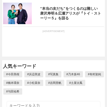
“本当の友だち”をつくるのは難しい
唐沢寿明＆広瀬アリスが『トイ・スト
ーリー５』を語る
[ADVERTISEMENT]
人気キーワード
#
今田美桜
#
浜辺美波
#
写真集
#
乃木坂46
#
有村架純
#
橋本環奈
#
小松菜奈
#
吉岡里帆
#
土屋太鳳
#
与田祐希