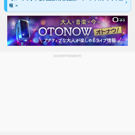
報 ＞
[ADVERTISEMENT]