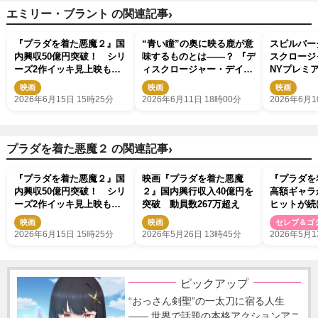
›
エミリー・ブラント の関連記事
『プラダを着た悪魔２』国
“青い瞳”の奥に映る鹿が意
スピルバー
内興収50億円突破！ シリ
味するものとは――？ 『デ
スクロージ
ーズ2作イッキ見上映も決
ィスクロージャー・デイ』
NYプレミ
定
本ビジュアル＆スピルバー
のUFO情
映画
映画
映画
グが語る特別映像解禁
2026年6月15日 15時25分
2026年6月11日 18時00分
2026年6月1
›
プラダを着た悪魔２ の関連記事
『プラダを着た悪魔２』国
映画『プラダを着た悪魔
『プラダを
内興収50億円突破！ シリ
２』国内興行収入40億円を
高額ギャ
ーズ2作イッキ見上映も決
突破 動員数267万超え
ヒットが続
定
の可能性も
映画
映画
セレブ＆ゴ
2026年6月15日 15時25分
2026年5月26日 13時45分
2026年5月1
ピックアップ
“おっさん剣聖”の一太刀に宿る人生
―― 世界で話題の本格アクションアニ