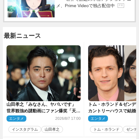
メ、Prime Videoで独占配信中
P R
最新ニュース
山田孝之「みなさん、ヤバいです」
トム・ホランド＆ゼンデ
世界観強め謎動画にファン爆笑「天才
カントリーハウスで結婚
だわ」
結婚指輪を身に着けたト
エンタメ
2026/8/7 17:00
エンタメ
2
チ
インスタグラム
山田孝之
トム・ホランド
ゼンデ