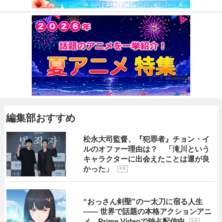
編集部おすすめ
松永大司監督、『犯罪者』チョン・イ
ルのオファー理由は？ 「滝川という
キャラクターに出会えたことは運が良
かった」
P R
“おっさん剣聖”の一太刀に宿る人生
―― 世界で話題の本格アクションアニ
メ、Prime Videoで独占配信中
P R