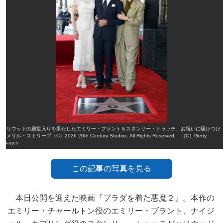
ハリウッドの殿堂入りを果たしたエミリー・ブラント＆スタンリー・トゥッチ、お祝いに駆けつけ
たメリル・ストリープ（C）2026 20th Century Studios. All Rights Reserved. （C）Getty
Images
この記事の写真を見る
本日公開を迎えた映画『プラダを着た悪魔２』。本作の
エミリー・チャールトン役のエミリー・ブラント、ナイジ