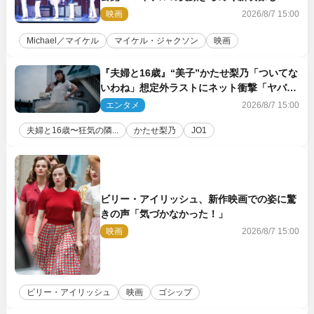
映画
2026/8/7 15:00
Michael／マイケル
マイケル・ジャクソン
映画
『夫婦と16歳』“美子”かたせ梨乃「ついてな
いわね」想定外ラストにネット衝撃「ヤバす
ぎ…」「怖えぇ」（ネタバレあり）
エンタメ
2026/8/7 15:00
夫婦と16歳〜狂気の隣...
かたせ梨乃
JO1
ビリー・アイリッシュ、新作映画での姿に驚
きの声「気づかなかった！」
映画
2026/8/7 15:00
ビリー・アイリッシュ
映画
ゴシップ