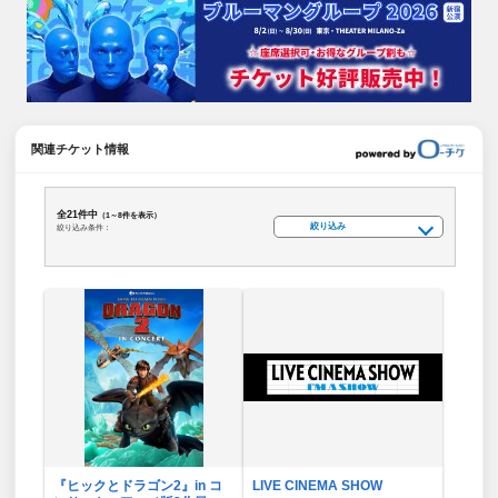
関連チケット情報
全21件中
（1～8件を表示）
絞り込み
絞り込み条件：
『ヒックとドラゴン2』in コ
LIVE CINEMA SHOW