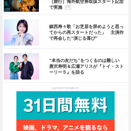
［旅行］海外航空券取扱スタート記念
で実施
P R
鎮西寿々歌「お芝居を辞めようと思っ
てからの再スタートだった」 主演作
で再会した“演じる喜び”
“本当の友だち”をつくるのは難しい
唐沢寿明＆広瀬アリスが『トイ・スト
ーリー５』を語る
[ADVERTISEMENT]