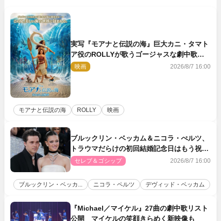
実写『モアナと伝説の海』巨大カニ・タマト
ア役のROLLYが歌うゴージャスな劇中歌
「シャイニー」本編映像解禁
映画
2026/8/7 16:00
モアナと伝説の海
ROLLY
映画
ブルックリン・ベッカム＆ニコラ・ぺルツ、
トラウマだらけの初回結婚記念日はもう祝わ
ない
セレブ＆ゴシップ
2026/8/7 16:00
ブルックリン・ベッカ...
ニコラ・ペルツ
デヴィッド・ベッカム
『Michael／マイケル』27曲の劇中歌リスト
公開 マイケルの笑顔きらめく新映像も