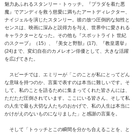
魅力あふれるスタンリー・トゥッチ。『プラダを着た悪
魔』でアンディを救う慈愛に満ちたアートディレクター、
ナイジェルを演じたスタンリー。彼の放つ圧倒的な知性と
センスは、映画に深みと説得力を与え、世界中に愛される
キャラクターとなった。その他も『スポットライト 世紀
のスクープ』（15）、『美女と野獣』(17)、『教皇選挙』
(24)まで、変幻自在のカメレオン俳優として、大きな活躍
を広げてきた。
スピーチでは、エミリーが「このことが私にとってどん
な意味を持つのか、言葉で表すのは本当に難しいです。そ
して、私のことを語るために集まってくれた皆さんには、
ただただ圧倒されています。ここにいる皆さん、そして私
の人生で最も大切な人たちのおかげで、私の人生は本当に
かけがえのないものになりました」と感謝の言葉を。
そして「トゥッチとこの瞬間を分かち合えることを、と