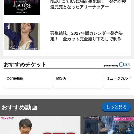
NEXTにて8.9に独占生配信！ 発売即秒
速完売となったアリーナツアー
羽生結弦、2027年版カレンダー発売決
定！ 全カット完全撮り下ろしで制作
おすすめチケット
Cornelius
MISIA
ミュージカル『R
おすすめ動画
もっと見る