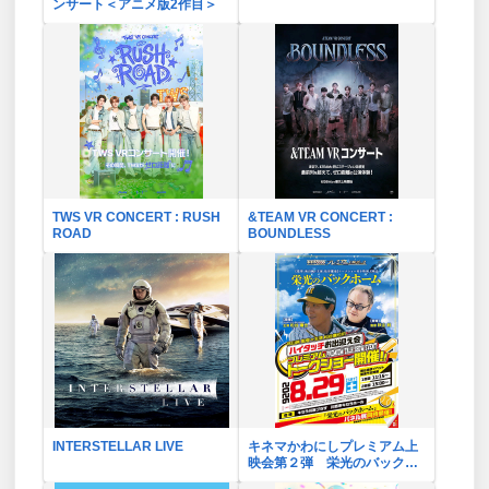
ンサート＜アニメ版2作目＞
TWS VR CONCERT : RUSH
&TEAM VR CONCERT :
ROAD
BOUNDLESS
INTERSTELLAR LIVE
キネマかわにしプレミアム上
映会第２弾 栄光のバックホ
ーム