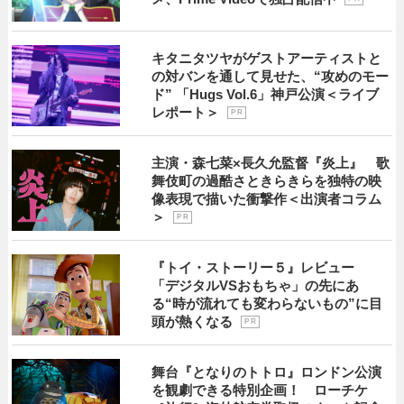
キタニタツヤがゲストアーティストと
の対バンを通して見せた、“攻めのモー
ド” 「Hugs Vol.6」神戸公演＜ライブ
レポート＞
P R
主演・森七菜×長久允監督『炎上』 歌
舞伎町の過酷さときらきらを独特の映
像表現で描いた衝撃作＜出演者コラム
＞
P R
『トイ・ストーリー５』レビュー
「デジタルVSおもちゃ」の先にあ
る“時が流れても変わらないもの”に目
頭が熱くなる
P R
舞台『となりのトトロ』ロンドン公演
を観劇できる特別企画！ ローチケ