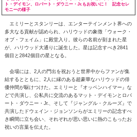
ト・デイモン、ロバート・ダウニー・Jr.もお祝いに！ 記念セレ
モニーの様子
エミリーとスタンリーは、エンターテインメント界への
多大なる貢献が認められ、ハリウッドの象徴「ウォーク・
オブ・フェイム」に殿堂入り。彼らの名前が刻まれた星
が、ハリウッド大通りに誕生した。星は記念すべき2841
個目と2842個目の星となる。
会場には、2人の門出を祝おうと世界中からファンが集
結するとともに、2人に縁のある超豪華なハリウッドの俳
優仲間が駆けつけた。エミリーと『オッペンハイマー』な
どで共演し、公私共に交流のあるマット・デイモンとロバ
ート・ダウニー・Jr.、そして『ジャングル・クルーズ』で
共演したドウェイン・ジョンソンらがエミリーの記念すべ
き瞬間に立ち会い、それぞれが思い思いに熱のこもったお
祝いの言葉を伝えた。