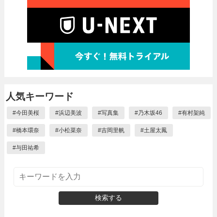
人気キーワード
#
今田美桜
#
浜辺美波
#
写真集
#
乃木坂46
#
有村架純
#
橋本環奈
#
小松菜奈
#
吉岡里帆
#
土屋太鳳
#
与田祐希
検索する