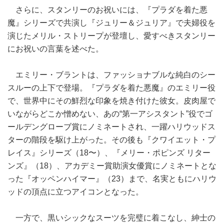
さらに、スタンリーのお祝いには、『プラダを着た悪
魔』シリーズで共演し『ジュリー＆ジュリア』で夫婦役を
演じたメリル・ストリープが登壇し、愛すべきスタンリー
にお祝いの言葉を述べた。
エミリー・ブラントは、ファッショナブルな純白のシー
スルーの上下で登場。『プラダを着た悪魔』のエミリー役
で、世界中にその鮮烈な印象を焼き付けた彼女。皮肉屋で
いながらどこか憎めない、あの“第一アシスタント”役でゴ
ールデングローブ賞にノミネートされ、一躍ハリウッドス
ターの階段を駆け上がった。その後も『クワイエット・プ
レイス』シリーズ（18〜）、『メリー・ポピンズ リター
ンズ』（18）、アカデミー賞助演女優賞にノミネートとな
った『オッペンハイマー』（23）まで、名実ともにハリウ
ッドの頂点に立つアイコンとなった。
一方で、黒いシックなスーツを完璧に着こなし、紳士の