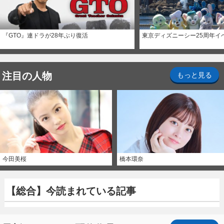
『GTO』連ドラが28年ぶり復活
東京ディズニーシー25周年イ
注目の人物
もっと見る
今田美桜
橋本環奈
【総合】今読まれている記事