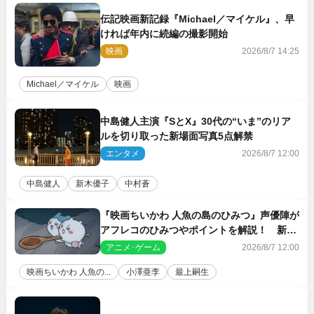
伝記映画新記録『Michael／マイケル』、早
ければ年内に続編の撮影開始
映画
2026/8/7 14:25
Michael／マイケル
映画
中島健人主演『SとX』30代の“いま”のリア
ルを切り取った新場面写真5点解禁
エンタメ
2026/8/7 12:00
中島健人
新木優子
中村蒼
『映画ちいかわ 人魚の島のひみつ』声優陣が
アフレコのひみつやポイントを解説！ 新カ
ットも到着
アニメ･ゲーム
2026/8/7 12:00
映画ちいかわ 人魚の...
小澤亜李
最上嗣生