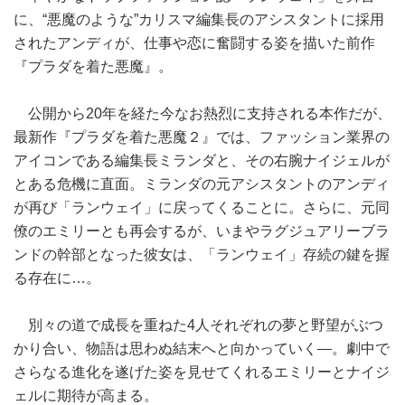
に、“悪魔のような”カリスマ編集長のアシスタントに採用
されたアンディが、仕事や恋に奮闘する姿を描いた前作
『プラダを着た悪魔』。
公開から20年を経た今なお熱烈に支持される本作だが、
最新作『プラダを着た悪魔２』では、ファッション業界の
アイコンである編集長ミランダと、その右腕ナイジェルが
とある危機に直面。ミランダの元アシスタントのアンディ
が再び「ランウェイ」に戻ってくることに。さらに、元同
僚のエミリーとも再会するが、いまやラグジュアリーブラ
ンドの幹部となった彼女は、「ランウェイ」存続の鍵を握
る存在に…。
別々の道で成長を重ねた4人それぞれの夢と野望がぶつ
かり合い、物語は思わぬ結末へと向かっていく―。劇中で
さらなる進化を遂げた姿を見せてくれるエミリーとナイジ
ェルに期待が高まる。