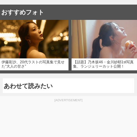
おすすめフォト
伊藤彩沙、20代ラストの写真集で見せ
【話題】乃木坂46・金川紗耶1st写真
た“大人の甘さ”
集、ランジェリーカット公開！
あわせて読みたい
[ADVERTISEMENT]