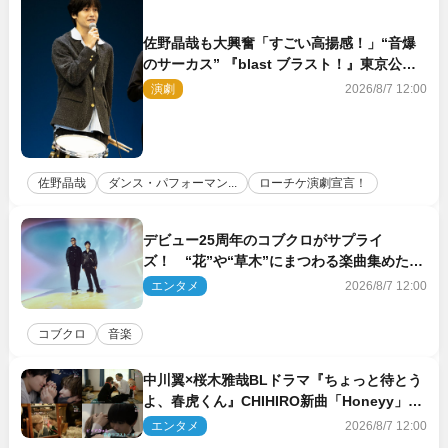
佐野晶哉も大興奮「すごい高揚感！」“音爆
のサーカス” 『blast ブラスト！』東京公演
が開幕！
演劇
2026/8/7 12:00
佐野晶哉
ダンス・パフォーマン...
ローチケ演劇宣言！
デビュー25周年のコブクロがサプライ
ズ！ “花”や“草木”にまつわる楽曲集めた新
コンセプトアルバムを“花の日”に配信リリー
エンタメ
2026/8/7 12:00
ス
コブクロ
音楽
中川翼×桜木雅哉BLドラマ『ちょっと待とう
よ、春虎くん』CHIHIRO新曲「Honeyy」が
ED主題歌に決定！
エンタメ
2026/8/7 12:00