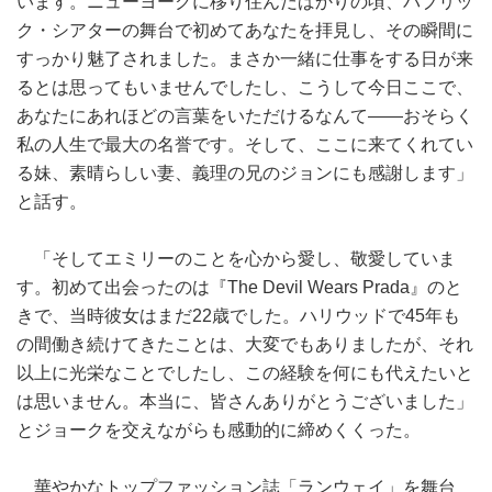
います。ニューヨークに移り住んだばかりの頃、パブリッ
ク・シアターの舞台で初めてあなたを拝見し、その瞬間に
すっかり魅了されました。まさか一緒に仕事をする日が来
るとは思ってもいませんでしたし、こうして今日ここで、
あなたにあれほどの言葉をいただけるなんて――おそらく
私の人生で最大の名誉です。そして、ここに来てくれてい
る妹、素晴らしい妻、義理の兄のジョンにも感謝します」
と話す。
「そしてエミリーのことを心から愛し、敬愛していま
す。初めて出会ったのは『The Devil Wears Prada』のと
きで、当時彼女はまだ22歳でした。ハリウッドで45年も
の間働き続けてきたことは、大変でもありましたが、それ
以上に光栄なことでしたし、この経験を何にも代えたいと
は思いません。本当に、皆さんありがとうございました」
とジョークを交えながらも感動的に締めくくった。
華やかなトップファッション誌「ランウェイ」を舞台