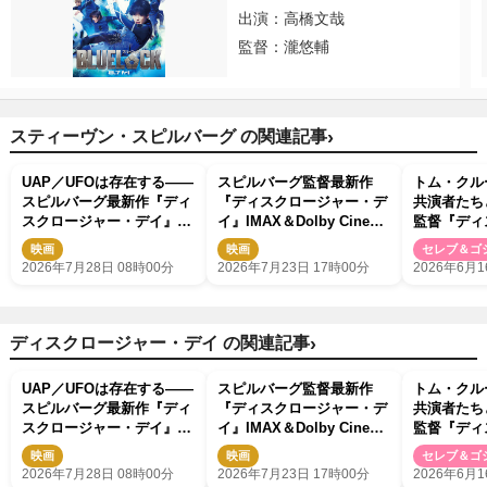
出演：高橋文哉
監督：瀧悠輔
›
スティーヴン・スピルバーグ の関連記事
UAP／UFOは存在する――
スピルバーグ監督最新作
トム・クル
スピルバーグ最新作『ディ
『ディスクロージャー・デ
共演者たち
スクロージャー・デイ』衝
イ』IMAX＆Dolby Cinema
監督『ディ
撃の“真実”に迫る本予告解
上映決定！ 特別ビジュア
ー・デイ』
映画
映画
セレブ＆ゴ
禁
ル2種も解禁
コーンバケ
2026年7月28日 08時00分
2026年7月23日 17時00分
2026年6月1
まる
›
ディスクロージャー・デイ の関連記事
UAP／UFOは存在する――
スピルバーグ監督最新作
トム・クル
スピルバーグ最新作『ディ
『ディスクロージャー・デ
共演者たち
スクロージャー・デイ』衝
イ』IMAX＆Dolby Cinema
監督『ディ
撃の“真実”に迫る本予告解
上映決定！ 特別ビジュア
ー・デイ』
映画
映画
セレブ＆ゴ
禁
ル2種も解禁
コーンバケ
2026年7月28日 08時00分
2026年7月23日 17時00分
2026年6月1
まる