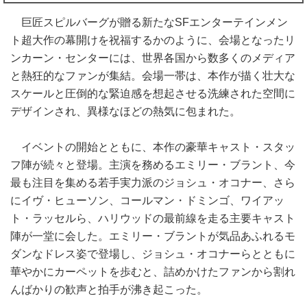
巨匠スピルバーグが贈る新たなSFエンターテインメン
ト超大作の幕開けを祝福するかのように、会場となったリ
ンカーン・センターには、世界各国から数多くのメディア
と熱狂的なファンが集結。会場一帯は、本作が描く壮大な
スケールと圧倒的な緊迫感を想起させる洗練された空間に
デザインされ、異様なほどの熱気に包まれた。
イベントの開始とともに、本作の豪華キャスト・スタッ
フ陣が続々と登場。主演を務めるエミリー・ブラント、今
最も注目を集める若手実力派のジョシュ・オコナー、さら
にイヴ・ヒューソン、コールマン・ドミンゴ、ワイアッ
ト・ラッセルら、ハリウッドの最前線を走る主要キャスト
陣が一堂に会した。エミリー・ブラントが気品あふれるモ
ダンなドレス姿で登場し、ジョシュ・オコナーらとともに
華やかにカーペットを歩むと、詰めかけたファンから割れ
んばかりの歓声と拍手が沸き起こった。