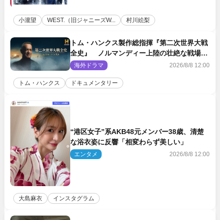
小瀧望
WEST.（旧ジャニーズW...
村川絵梨
トム・ハンクス製作総指揮『第二次世界大戦
全史』 ノルマンディー上陸の壮絶な戦場を
収めた特別映像解禁
海外ドラマ
2026/8/8 12:00
トム・ハンクス
ドキュメンタリー
“港区女子”系AKB48元メンバー38歳、清楚
な浴衣姿に反響「相変わらず美しい」
エンタメ
2026/8/8 12:00
大島麻衣
インスタグラム