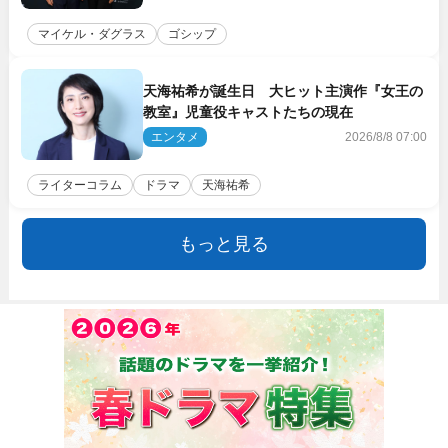
マイケル・ダグラス
ゴシップ
天海祐希が誕生日 大ヒット主演作『女王の
教室』児童役キャストたちの現在
エンタメ
2026/8/8 07:00
ライターコラム
ドラマ
天海祐希
もっと見る