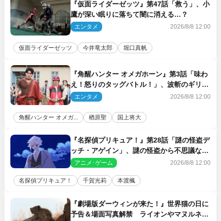
『仮面ライダーゼッツ』第47話「救う」、小
鷹が深い眠りに落ちて闇に消える…？
エンタメ
2026/8/8 12:00
仮面ライダーゼッツ
今井竜太郎
堀口真帆
『角醒ハンター オメガホーン』第3話「味わ
え！怒りのタッグバトル！」、波斬のギリコ
がハンターバトルを挑んできた！
エンタメ
2026/8/8 12:00
角醒ハンター オメガ...
楢原聖
国上将大
『名探偵プリキュア！』第28話「謎の怪盗デ
ッチ・アゲイン」、謎の怪盗から不思議な予
告状が届く
アニメ･ゲーム
2026/8/8 12:00
名探偵プリキュア！
千賀光莉
本渡楓
『劇場版ダーウィンが来た！』世界猫の日に
予告＆場面写真解禁 ライオンやマヌルネコ