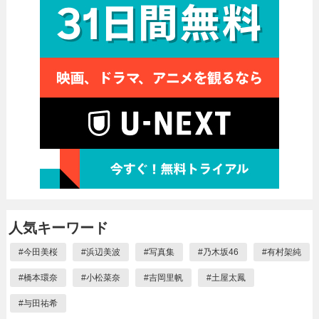
人気キーワード
#
今田美桜
#
浜辺美波
#
写真集
#
乃木坂46
#
有村架純
#
橋本環奈
#
小松菜奈
#
吉岡里帆
#
土屋太鳳
#
与田祐希