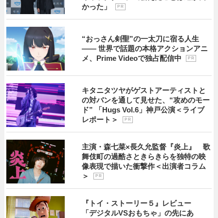
かった」
P R
“おっさん剣聖”の一太刀に宿る人生
―― 世界で話題の本格アクションアニ
メ、Prime Videoで独占配信中
P R
キタニタツヤがゲストアーティストと
の対バンを通して見せた、“攻めのモー
ド” 「Hugs Vol.6」神戸公演＜ライブ
レポート＞
P R
主演・森七菜×長久允監督『炎上』 歌
舞伎町の過酷さときらきらを独特の映
像表現で描いた衝撃作＜出演者コラム
＞
P R
『トイ・ストーリー５』レビュー
「デジタルVSおもちゃ」の先にあ