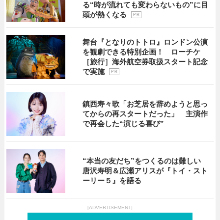
る“時が流れても変わらないもの”に目
頭が熱くなる
P R
舞台『となりのトトロ』ロンドン公演
を観劇できる特別企画！ ローチケ
［旅行］海外航空券取扱スタート記念
で実施
P R
鎮西寿々歌「お芝居を辞めようと思っ
てからの再スタートだった」 主演作
で再会した“演じる喜び”
“本当の友だち”をつくるのは難しい
唐沢寿明＆広瀬アリスが『トイ・スト
ーリー５』を語る
[ADVERTISEMENT]