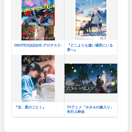
GROTESQQQUE-グロテスク-
『どこよりも遠い場所にいる
君へ』
『汝、星のごとく』
TVアニメ「ホタルの嫁入り」
先行上映会