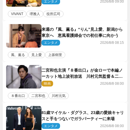
エンタメ
2026/8/8 09:00
VIVANT
堺雅人
役所広司
来週の『風、薫る』“りん”見上愛、新潟から
東京へ 恵風看護婦会での初仕事に向かう
エンタメ
2026/8/8 08:15
風、薫る
見上愛
上坂樹里
二宮和也主演『８番出口』が金ローで本編ノ
ーカット地上波初放送 川村元気監督＆二宮
コメント到着
映画
2026/8/8 08:00
８番出口
二宮和也
川村元気
81歳マイケル・ダグラス、23歳の愛娘キャリ
スと手をつないでガラパーティーに来場
エンタメ
2026/8/8 08:00