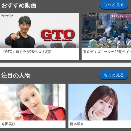
おすすめ動画
もっと見る
『GTO』連ドラが28年ぶり復活
東京ディズニーシー25周年イ
注目の人物
もっと見る
今田美桜
橋本環奈