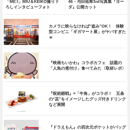
「ME:I」MIU＆KEIKO撮り下
46・与田祐希3rd写真集『ヨー
ろしインタビューフォト
ダ』公開カット
カメラに映らなければ“盗み”OK！ 体験
型コンビニ「ギガマート展」がヤバすぎた
ｗ
『映画ちいかわ』コラボカフェ 話題の
「人魚の煮付け」食べてみた〈取材レポ〉
『呪術廻戦』×「牛角」がコラボ！ 五条
の“茈”をイメージしたグッズ付きドリンク
など展開
『ドラえもん』の四次元ポケットがバッグ