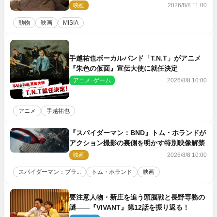
の赤ちゃんが大集合
映画
2026/8/8 11:00
動物
映画
MISIA
手越祐也ボーカルバンド「T.N.T」がアニメ
『朱色の仮面』宣伝大使に就任決定
アニメ･ゲーム
2026/8/8 10:00
アニメ
手越祐也
『スパイダーマン：BND』トム・ホランドが
アクション撮影の裏側を明かす特別映像解禁
映画
2026/8/8 10:00
スパイダーマン：ブラ...
トム・ホランド
映画
要注意人物・新庄を追う頭脳戦と長野専務の
謎――『VIVANT』第12話を振り返る！