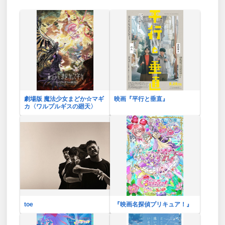
劇場版 魔法少女まどか☆マギ
映画『平行と垂直』
カ〈ワルプルギスの廻天〉
toe
『映画名探偵プリキュア！』