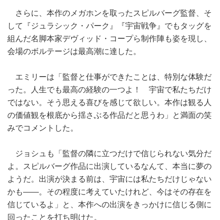
さらに、本作のメガホンを取ったスピルバーグ監督、そ
して『ジュラシック・パーク』『宇宙戦争』でもタッグを
組んだ名脚本家デヴィッド・コープら制作陣も姿を現し、
会場のボルテージは最高潮に達した。
エミリーは「監督と仕事ができたことは、特別な体験だ
った。人生でも最高の経験の一つよ！ 宇宙で私たちだけ
ではない。そう思える喜びを感じて欲しい。本作は観る人
の価値観を根底から揺さぶる作品だと思うわ」と満面の笑
みでコメントした。
ジョシュも「監督の隣に立つだけで信じられない気分だ
よ。スピルバーグ作品に出演しているなんて、本当に夢の
ようだ。出演が決まる前は、宇宙には私たちだけじゃない
かも――。その程度に考えていたけれど、今はその存在を
信じているよ」と、本作への出演をきっかけに信じる側に
回ったことを打ち明けた。