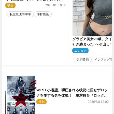
に！ 映画『つりこまち』今秋公開
映画
2026/8/8 19:30
私立恵比寿中学
仲村悠菜
グラビア美女29歳、タイ
引き締まった“へそ出し”
「可愛い過ぎる」
エンタメ
2
天羽希純
インスタグラ
WEST.小瀧望、弾圧される状況に屈せずロッ
クを愛する男を体現！ 主演舞台『ロックン
ロール』ビジュアル解禁
演劇
2026/8/8 12:00