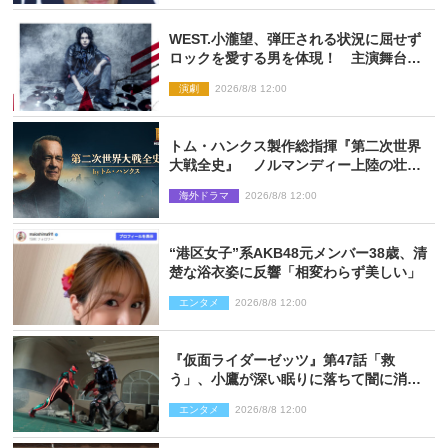
WEST.小瀧望、弾圧される状況に屈せず
ロックを愛する男を体現！ 主演舞台
『ロックンロール』ビジュアル解禁
演劇
2026/8/8 12:00
トム・ハンクス製作総指揮『第二次世界
大戦全史』 ノルマンディー上陸の壮絶
な戦場を収めた特別映像解禁
海外ドラマ
2026/8/8 12:00
“港区女子”系AKB48元メンバー38歳、清
楚な浴衣姿に反響「相変わらず美しい」
エンタメ
2026/8/8 12:00
『仮面ライダーゼッツ』第47話「救
う」、小鷹が深い眠りに落ちて闇に消え
る…？
エンタメ
2026/8/8 12:00