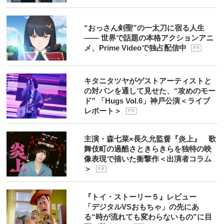
“おっさん剣聖”の一太刀に宿る人生
―― 世界で話題の本格アクションアニ
メ、Prime Videoで独占配信中
P R
キタニタツヤがゲストアーティストと
の対バンを通して見せた、“攻めのモー
ド” 「Hugs Vol.6」神戸公演＜ライブ
レポート＞
P R
主演・森七菜×長久允監督『炎上』 歌
舞伎町の過酷さときらきらを独特の映
像表現で描いた衝撃作＜出演者コラム
＞
P R
『トイ・ストーリー５』レビュー
「デジタルVSおもちゃ」の先にあ
る“時が流れても変わらないもの”に目