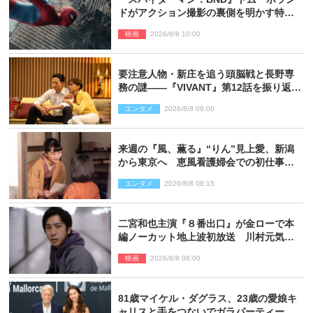
ドがアクション撮影の裏側を明かす特別
映像解禁
映画
2026/8/8 10:00
要注意人物・新庄を追う頭脳戦と長野専
務の謎――『VIVANT』第12話を振り返
る！
エンタメ
2026/8/8 09:00
来週の『風、薫る』“りん”見上愛、新潟
から東京へ 恵風看護婦会での初仕事に
向かう
エンタメ
2026/8/8 08:15
二宮和也主演『８番出口』が金ローで本
編ノーカット地上波初放送 川村元気監
督＆二宮コメント到着
映画
2026/8/8 08:00
81歳マイケル・ダグラス、23歳の愛娘キ
ャリスと手をつないでガラパーティーに