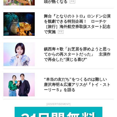
頭が熱くなる
P R
舞台『となりのトトロ』ロンドン公演
を観劇できる特別企画！ ローチケ
［旅行］海外航空券取扱スタート記念
で実施
P R
鎮西寿々歌「お芝居を辞めようと思っ
てからの再スタートだった」 主演作
で再会した“演じる喜び”
“本当の友だち”をつくるのは難しい
唐沢寿明＆広瀬アリスが『トイ・スト
ーリー５』を語る
[ADVERTISEMENT]