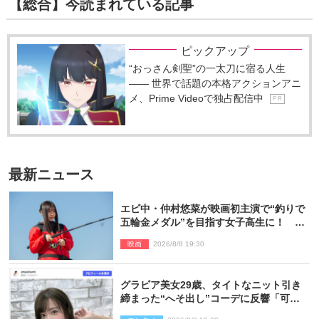
【総合】今読まれている記事
ピックアップ
“おっさん剣聖”の一太刀に宿る人生
―― 世界で話題の本格アクションアニ
メ、Prime Videoで独占配信中
P R
最新ニュース
エビ中・仲村悠菜が映画初主演で“釣りで
五輪金メダル”を目指す女子高生に！ 映
画『つりこまち』今秋公開
映画
2026/8/8 19:30
グラビア美女29歳、タイトなニット引き
締まった“へそ出し”コーデに反響「可愛
い過ぎる」