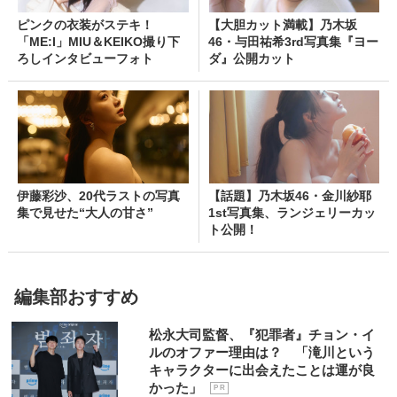
ピンクの衣装がステキ！
【大胆カット満載】乃木坂
「ME:I」MIU＆KEIKO撮り下
46・与田祐希3rd写真集『ヨー
ろしインタビューフォト
ダ』公開カット
伊藤彩沙、20代ラストの写真
【話題】乃木坂46・金川紗耶
集で見せた“大人の甘さ”
1st写真集、ランジェリーカッ
ト公開！
編集部おすすめ
松永大司監督、『犯罪者』チョン・イ
ルのオファー理由は？ 「滝川という
キャラクターに出会えたことは運が良
かった」
P R