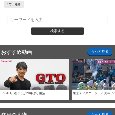
#
与田祐希
検索する
おすすめ動画
もっと見る
『GTO』連ドラが28年ぶり復活
東京ディズニーシー25周年イ
もっと見る