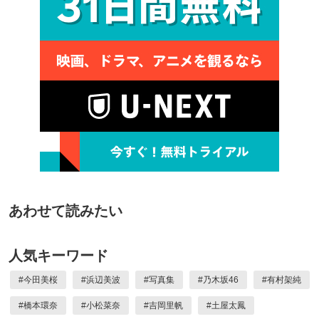
あわせて読みたい
人気キーワード
#
今田美桜
#
浜辺美波
#
写真集
#
乃木坂46
#
有村架純
#
橋本環奈
#
小松菜奈
#
吉岡里帆
#
土屋太鳳