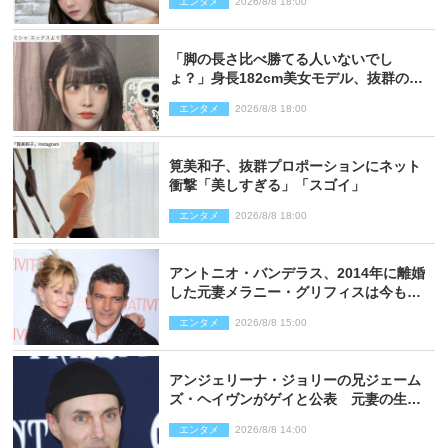
エンタメ
2026/8/8 18:00
「脚の長さ比べ勝てる人いないでし
ょ？」身長182cm美女モデル、抜群のプ
ロポーションにネット衝撃
エンタメ
2026/8/8 18:00
筧美和子、抜群プロポーションにネット
衝撃「美しすぎる」「スゴイ」
エンタメ
2026/8/8 18:00
アントニオ・バンデラス、2014年に離婚
した元妻メラニー・グリフィスは今も
「親友の一人」
エンタメ
2026/8/8 15:00
アンジェリーナ・ジョリーの兄ジェーム
ズ・ヘイヴンがゲイと公表 元妻の生配
信で明らかに
エンタメ
2026/8/8 14:00