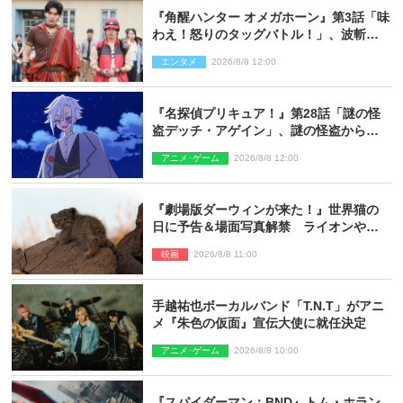
『角醒ハンター オメガホーン』第3話「味
わえ！怒りのタッグバトル！」、波斬の
ギリコがハンターバトルを挑んできた！
エンタメ
2026/8/8 12:00
『名探偵プリキュア！』第28話「謎の怪
盗デッチ・アゲイン」、謎の怪盗から不
思議な予告状が届く
アニメ･ゲーム
2026/8/8 12:00
『劇場版ダーウィンが来た！』世界猫の
日に予告＆場面写真解禁 ライオンやマ
ヌルネコの赤ちゃんが大集合
映画
2026/8/8 11:00
手越祐也ボーカルバンド「T.N.T」がアニ
メ『朱色の仮面』宣伝大使に就任決定
アニメ･ゲーム
2026/8/8 10:00
『スパイダーマン：BND』トム・ホラン