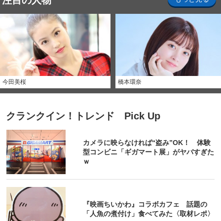
注目の人物
今田美桜
橋本環奈
クランクイン！トレンド Pick Up
カメラに映らなければ“盗み”OK！ 体験
型コンビニ「ギガマート展」がヤバすぎた
ｗ
『映画ちいかわ』コラボカフェ 話題の
「人魚の煮付け」食べてみた〈取材レポ〉