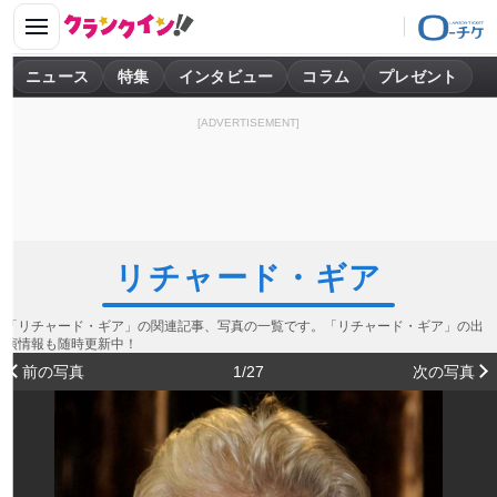
ニュース
特集
インタビュー
コラム
プレゼント
[ADVERTISEMENT]
リチャード・ギア
「リチャード・ギア」の関連記事、写真の一覧です。「リチャード・ギア」の出
演情報も随時更新中！
前の写真
1/27
次の写真