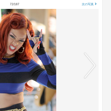
72/187
次の写真