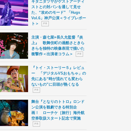
キタニタツヤがゲストアーティ
ストとの対バンを通して見せ
た、“攻めのモード” 「Hugs
Vol.6」神戸公演＜ライブレポー
ト＞
P R
主演・森七菜×長久允監督『炎
上』 歌舞伎町の過酷さときら
きらを独特の映像表現で描いた
衝撃作＜出演者コラム＞
P R
『トイ・ストーリー５』レビュ
ー 「デジタルVSおもちゃ」の
先にある“時が流れても変わら
ないもの”に目頭が熱くなる
P R
舞台『となりのトトロ』ロンド
ン公演を観劇できる特別企
画！ ローチケ［旅行］海外航
空券取扱スタート記念で実施
P R