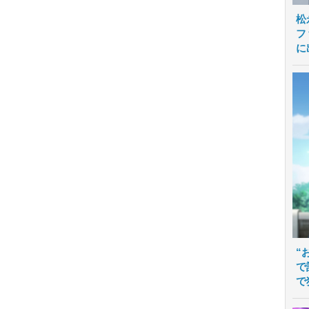
松
フ
に
“
で
で