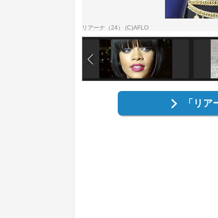
リアーナ（24） (C)AFLO
「リア