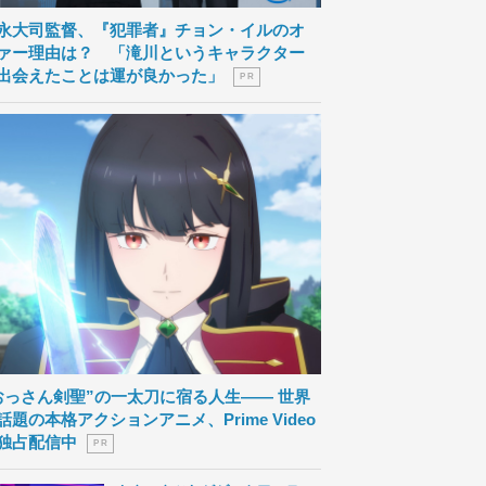
永大司監督、『犯罪者』チョン・イルのオ
ァー理由は？ 「滝川というキャラクター
出会えたことは運が良かった」
P R
おっさん剣聖”の一太刀に宿る人生―― 世界
話題の本格アクションアニメ、Prime Video
独占配信中
P R