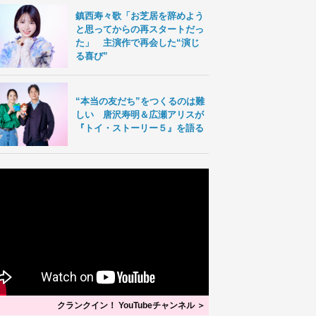
鎮西寿々歌「お芝居を辞めよう
と思ってからの再スタートだっ
た」 主演作で再会した“演じ
る喜び”
“本当の友だち”をつくるのは難
しい 唐沢寿明＆広瀬アリスが
『トイ・ストーリー５』を語る
クランクイン！ YouTubeチャンネル ＞