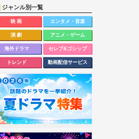
ジャンル別一覧
映画
エンタメ・音楽
演劇
アニメ・ゲーム
海外ドラマ
セレブ&ゴシップ
トレンド
動画配信サービス