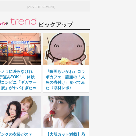
[ADVERTISEMENT]
ピックアップ
カメラに映らなけれ
『映画ちいかわ』コラ
ば“盗み”OK！ 体験
ボカフェ 話題の「人
型コンビニ「ギガマー
魚の煮付け」食べてみ
ト展」がヤバすぎたｗ
た〈取材レポ〉
ピンクの衣装がステ
【大胆カット満載】乃