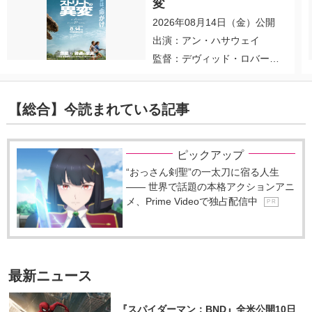
変
2026年08月14日（金）公開
出演：アン・ハサウェイ
監督：デヴィッド・ロバー
ト・ミッチェル
【総合】今読まれている記事
ピックアップ
“おっさん剣聖”の一太刀に宿る人生
―― 世界で話題の本格アクションアニ
メ、Prime Videoで独占配信中
P R
最新ニュース
『スパイダーマン：BND』全米公開10日