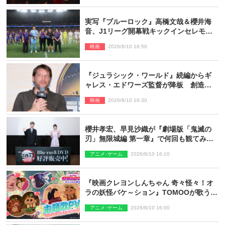
実写『ブルーロック』高橋文哉＆櫻井海
音、J1リーグ開幕戦キックインセレモニ
ーに登場＆喜びの声到着
映画
2026/8/10 16:50
『ジュラシック・ワールド』続編からギ
ャレス・エドワーズ監督が降板 創造性
の違い
映画
2026/8/10 16:30
櫻井孝宏、早見沙織が『劇場版「鬼滅の
刃」無限城編 第一章』で何回も観てみた
いシーンとは？ イベントレポート到着
アニメ･ゲーム
2026/8/10 16:10
『映画クレヨンしんちゃん 奇々怪々！オ
ラの妖怪バケ～ション』TOMOOが歌う主
題歌「大人になったら」PV解禁
アニメ･ゲーム
2026/8/10 16:00