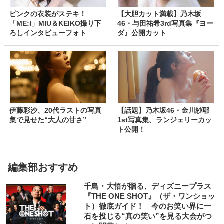
ピンクの衣装がステキ！
【大胆カット満載】乃木坂
「ME:I」MIU＆KEIKO撮り下
46・与田祐希3rd写真集『ヨー
ろしインタビューフォト
ダ』公開カット
伊藤彩沙、20代ラストの写真
【話題】乃木坂46・金川紗耶
集で見せた“大人の甘さ”
1st写真集、ランジェリーカッ
ト公開！
編集部おすすめ
千鳥・大悟が贈る、ディズニープラス
『THE ONE SHOT』（ザ・ワンショッ
ト）徹底ガイド！ 今のお笑い界に一
石を投じる“真の笑い”を見る大会がつ