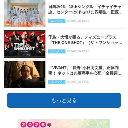
日向坂46、18thシングル「イチャイチャ
虫」センターは6作ぶりに四期生・正源司
陽子 新ビジュアル解禁
エンタメ
2026/8/10 15:40
千鳥・大悟が贈る、ディズニープラス
『THE ONE SHOT』（ザ・ワンショッ
ト）徹底ガイド！ 今のお笑い界に一石
エンタメ
2026/8/10 15:00
を投じる“真の笑い”を見る大会がついに
開幕
『VIVANT』“長野”小日向文世、正体判
明！ ネットは丸菱商事を心配「全員調べ
た方がいい」「魔境すぎん？？」
エンタメ
2026/8/10 15:00
もっと見る