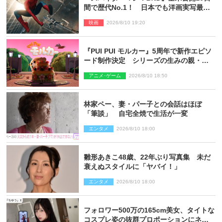
間で歴代No.1！ 日本でも洋画実写最速
で興収30億円突破
映画
2026/8/10 19:20
『PUI PUI モルカー』5周年で新作エピソ
ード制作決定 シリーズの生みの親・見
里朝希監督が復帰
アニメ･ゲーム
2026/8/10 18:50
林家ペー、妻・パー子との会話はほぼ
「筆談」 自宅全焼で生活が一変
エンタメ
2026/8/10 18:00
雛形あきこ48歳、22年ぶり写真集 未だ
衰えぬスタイルに「ヤバイ！」
エンタメ
2026/8/10 18:00
フォロワー500万の165cm美女、タイトな
コスプレ姿の抜群プロポーションにネッ