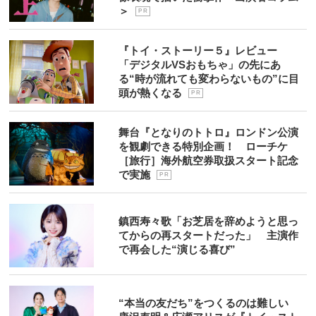
＞
P R
『トイ・ストーリー５』レビュー
「デジタルVSおもちゃ」の先にあ
る“時が流れても変わらないもの”に目
頭が熱くなる
P R
舞台『となりのトトロ』ロンドン公演
を観劇できる特別企画！ ローチケ
［旅行］海外航空券取扱スタート記念
で実施
P R
鎮西寿々歌「お芝居を辞めようと思っ
てからの再スタートだった」 主演作
で再会した“演じる喜び”
“本当の友だち”をつくるのは難しい