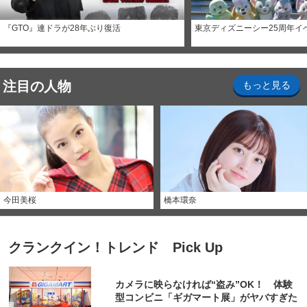
『GTO』連ドラが28年ぶり復活
東京ディズニーシー25周年イ
注目の人物
もっと見る
今田美桜
橋本環奈
クランクイン！トレンド Pick Up
カメラに映らなければ“盗み”OK！ 体験
型コンビニ「ギガマート展」がヤバすぎた