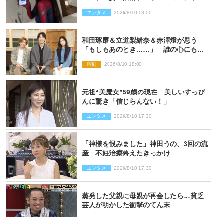
ト衝撃
エンタメ
2026/8/10 18:00
和田琢磨＆立道梨緒奈＆赤澤燈が思う
「もしもあのとき……」 誰の心にもあ
るもの描く舞台『回転する夜』に込める
演劇
2026/8/10 18:00
思い
元祖“美魔女”59歳の現在 美しいすっぴ
んに驚き「信じらんない！」
エンタメ
2026/8/10 17:30
「神様を恨みました」神田うの、3回の流
産 不妊治療終えたきっかけ
エンタメ
2026/8/10 17:30
蒸発した父親に母親が再会したら…貧乏
芸人が明かした衝撃のてん末