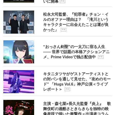
いに開幕
P R
松永大司監督、『犯罪者』チョン・イ
ルのオファー理由は？ 「滝川という
キャラクターに出会えたことは運が良
かった」
P R
“おっさん剣聖”の一太刀に宿る人生
―― 世界で話題の本格アクションアニ
メ、Prime Videoで独占配信中
P R
キタニタツヤがゲストアーティストと
の対バンを通して見せた、“攻めのモー
ド” 「Hugs Vol.6」神戸公演＜ライブ
レポート＞
P R
主演・森七菜×長久允監督『炎上』 歌
舞伎町の過酷さときらきらを独特の映
像表現で描いた衝撃作＜出演者コラム