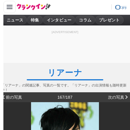
ニュース
特集
インタビュー
コラム
プレゼント
[ADVERTISEMENT]
リアーナ
「リアーナ」の関連記事、写真の一覧です。「リアーナ」の出演情報も随時更新
中！
前の写真
167/187
次の写真