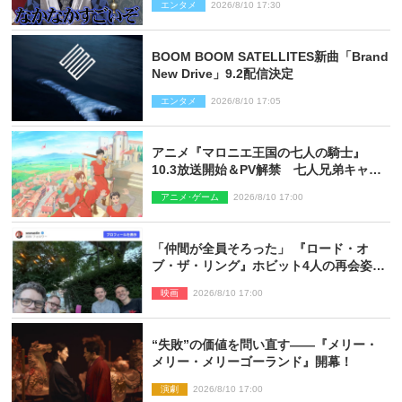
エンタメ
2026/8/10 17:30
BOOM BOOM SATELLITES新曲「Brand
New Drive」9.2配信決定
エンタメ
2026/8/10 17:05
アニメ『マロニエ王国の七人の騎士』
10.3放送開始＆PV解禁 七人兄弟キャス
トに高梨謙吾、川島零士ら
アニメ･ゲーム
2026/8/10 17:00
「仲間が全員そろった」 『ロード・オ
ブ・ザ・リング』ホビット4人の再会姿に
ファン感激
映画
2026/8/10 17:00
“失敗”の価値を問い直す――『メリー・
メリー・メリーゴーランド』開幕！
演劇
2026/8/10 17:00