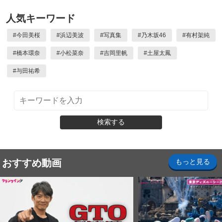
人気キーワード
#
今田美桜
#
浜辺美波
#
写真集
#
乃木坂46
#
有村架純
#
橋本環奈
#
小松菜奈
#
吉岡里帆
#
土屋太鳳
#
与田祐希
検索する
おすすめ動画
もっと見る