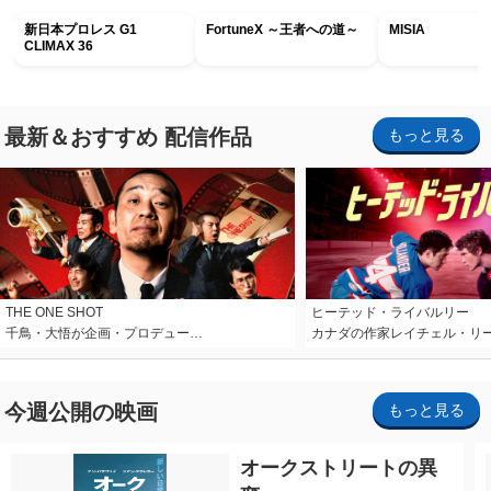
新日本プロレス G1
FortuneX ～王者への道～
MISIA
CLIMAX 36
最新＆おすすめ 配信作品
もっと見る
THE ONE SHOT
ヒーテッド・ライバルリー
千鳥・大悟が企画・プロデュー…
カナダの作家レイチェル・リ
今週公開の映画
もっと見る
オークストリートの異