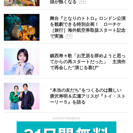
頭が熱くなる
P R
舞台『となりのトトロ』ロンドン公演
を観劇できる特別企画！ ローチケ
［旅行］海外航空券取扱スタート記念
で実施
P R
鎮西寿々歌「お芝居を辞めようと思っ
てからの再スタートだった」 主演作
で再会した“演じる喜び”
“本当の友だち”をつくるのは難しい
唐沢寿明＆広瀬アリスが『トイ・スト
ーリー５』を語る
[ADVERTISEMENT]