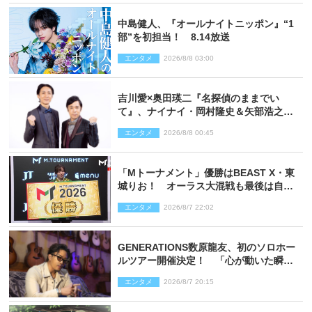
中島健人、『オールナイトニッポン』“1
部”を初担当！ 8.14放送
エンタメ
2026/8/8 03:00
吉川愛×奥田瑛二『名探偵のままでい
て』、ナイナイ・岡村隆史＆矢部浩之の
ゲスト出演が決定！
エンタメ
2026/8/8 00:45
「Mトーナメント」優勝はBEAST X・東
城りお！ オーラス大混戦も最後は自ら
和了って幕引き
エンタメ
2026/8/7 22:02
GENERATIONS数原龍友、初のソロホー
ルツアー開催決定！ 「心が動いた瞬間
を、音に乗せてお届けできれば」
エンタメ
2026/8/7 20:15