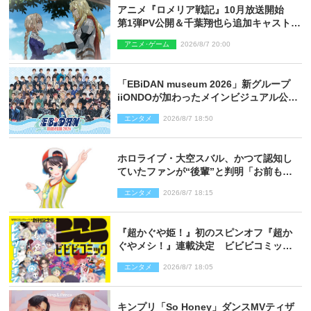
アニメ『ロメリア戦記』10月放送開始
第1弾PV公開＆千葉翔也ら追加キャスト4
人を発表
アニメ･ゲーム
2026/8/7 20:00
「EBiDAN museum 2026」新グループ
iiONDOが加わったメインビジュアル公
開！ 開催記念グッズラインナップも
エンタメ
2026/8/7 18:50
ホロライブ・大空スバル、かつて認知し
ていたファンが“後輩”と判明「お前もし
かしてあのときの？」
エンタメ
2026/8/7 18:15
『超かぐや姫！』初のスピンオフ『超か
ぐやメシ！』連載決定 ビビビコミック
創刊で31作品一挙公開
エンタメ
2026/8/7 18:05
キンプリ「So Honey」ダンスMVティザ