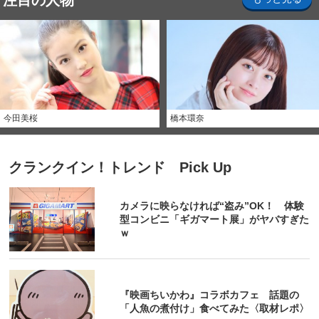
注目の人物
今田美桜
橋本環奈
クランクイン！トレンド Pick Up
カメラに映らなければ“盗み”OK！ 体験
型コンビニ「ギガマート展」がヤバすぎた
ｗ
『映画ちいかわ』コラボカフェ 話題の
「人魚の煮付け」食べてみた〈取材レポ〉