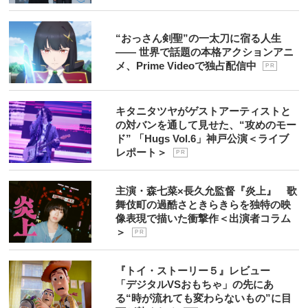
“おっさん剣聖”の一太刀に宿る人生
―― 世界で話題の本格アクションアニ
メ、Prime Videoで独占配信中
P R
キタニタツヤがゲストアーティストと
の対バンを通して見せた、“攻めのモー
ド” 「Hugs Vol.6」神戸公演＜ライブ
レポート＞
P R
主演・森七菜×長久允監督『炎上』 歌
舞伎町の過酷さときらきらを独特の映
像表現で描いた衝撃作＜出演者コラム
＞
P R
『トイ・ストーリー５』レビュー
「デジタルVSおもちゃ」の先にあ
る“時が流れても変わらないもの”に目