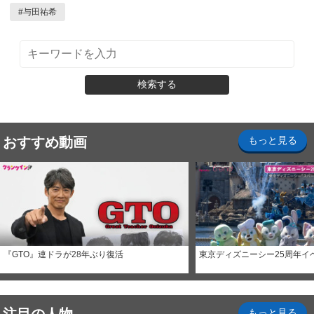
#
与田祐希
検索する
おすすめ動画
もっと見る
『GTO』連ドラが28年ぶり復活
東京ディズニーシー25周年イ
もっと見る