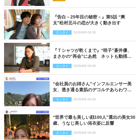
『告白－25年目の秘密－』第5話 “爽
太”松村北斗の恋が大きく動き出す
エンタメ
2026/8/8 06:30
『Ｔシャツが乾くまで』“咲子”蒼井優、
まさかの“再会”にあ然 ネットも動揺
「びっくりした!!」「今さら?!」（ネタバ
エンタメ
2026/8/8 06:00
レあり）
“会社員のお姉さん”インフルエンサー美
女、透き通る素肌のデコルテあらわワン
ピ姿に反響
エンタメ
2026/8/8 06:00
“世界で最も美しい顔100人”選出の美女30
歳、うなじ美しい浴衣姿に反響
エンタメ
2026/8/8 06:00