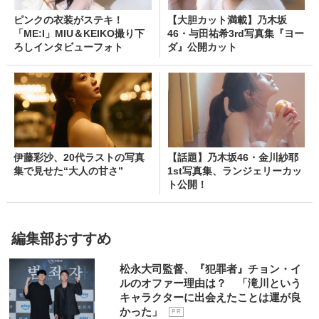
ピンクの衣装がステキ！
【大胆カット満載】乃木坂
「ME:I」MIU＆KEIKO撮り下
46・与田祐希3rd写真集『ヨー
ろしインタビューフォト
ダ』公開カット
伊藤彩沙、20代ラストの写真
【話題】乃木坂46・金川紗耶
集で見せた“大人の甘さ”
1st写真集、ランジェリーカッ
ト公開！
編集部おすすめ
松永大司監督、『犯罪者』チョン・イ
ルのオファー理由は？ 「滝川という
キャラクターに出会えたことは運が良
かった」
P R