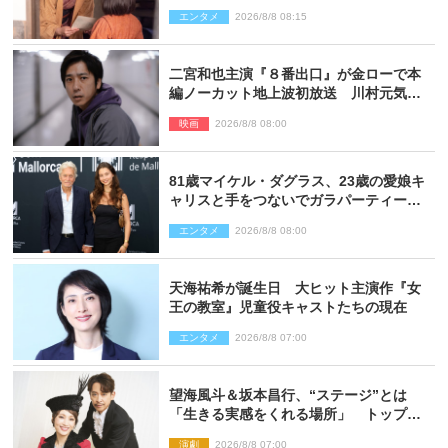
向かう
エンタメ
2026/8/8 08:15
二宮和也主演『８番出口』が金ローで本
編ノーカット地上波初放送 川村元気監
督＆二宮コメント到着
映画
2026/8/8 08:00
81歳マイケル・ダグラス、23歳の愛娘キ
ャリスと手をつないでガラパーティーに
来場
エンタメ
2026/8/8 08:00
天海祐希が誕生日 大ヒット主演作『女
王の教室』児童役キャストたちの現在
エンタメ
2026/8/8 07:00
望海風斗＆坂本昌行、“ステージ”とは
「生きる実感をくれる場所」 トップを
走り続ける原動力を語る
演劇
2026/8/8 07:00