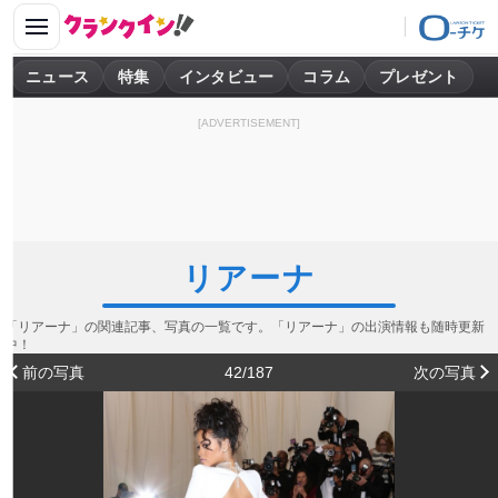
ニュース
特集
インタビュー
コラム
プレゼント
[ADVERTISEMENT]
リアーナ
「リアーナ」の関連記事、写真の一覧です。「リアーナ」の出演情報も随時更新
中！
前の写真
42/187
次の写真