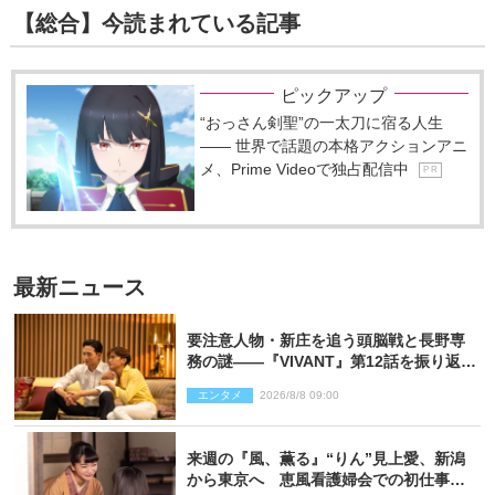
【総合】今読まれている記事
ピックアップ
“おっさん剣聖”の一太刀に宿る人生
―― 世界で話題の本格アクションアニ
メ、Prime Videoで独占配信中
P R
最新ニュース
要注意人物・新庄を追う頭脳戦と長野専
務の謎――『VIVANT』第12話を振り返
る！
エンタメ
2026/8/8 09:00
来週の『風、薫る』“りん”見上愛、新潟
から東京へ 恵風看護婦会での初仕事に