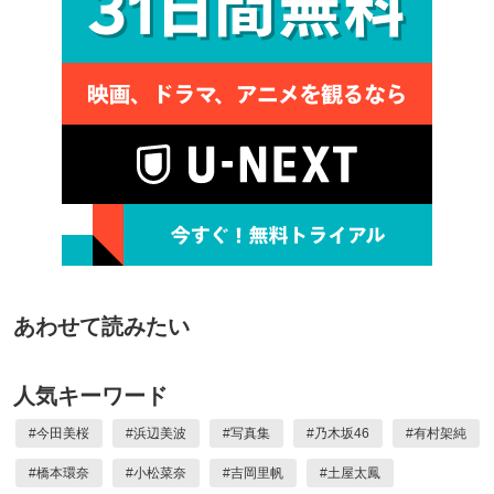
あわせて読みたい
人気キーワード
#
今田美桜
#
浜辺美波
#
写真集
#
乃木坂46
#
有村架純
#
橋本環奈
#
小松菜奈
#
吉岡里帆
#
土屋太鳳