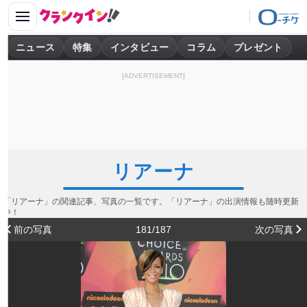
ニュース
特集
インタビュー
コラム
プレゼント
[ADVERTISEMENT]
リアーナ
「リアーナ」の関連記事、写真の一覧です。「リアーナ」の出演情報も随時更新
中！
前の写真
181/187
次の写真