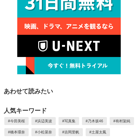
あわせて読みたい
人気キーワード
#
今田美桜
#
浜辺美波
#
写真集
#
乃木坂46
#
有村架純
#
橋本環奈
#
小松菜奈
#
吉岡里帆
#
土屋太鳳