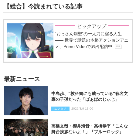
【総合】今読まれている記事
ピックアップ
“おっさん剣聖”の一太刀に宿る人生
―― 世界で話題の本格アクションアニ
メ、Prime Videoで独占配信中
P R
最新ニュース
中島歩、“教科書にも載っている”有名文
豪の子孫だった「ばぁばのじぃじ」
エンタメ
2026/8/9 13:00
高橋文哉・櫻井海音・高橋恭平「こんな
舞台挨拶ないよ！」『ブルーロック』自