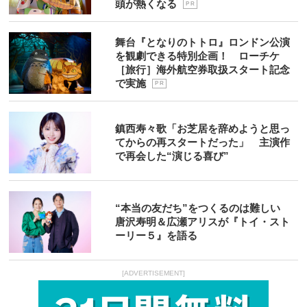
頭が熱くなる
P R
舞台『となりのトトロ』ロンドン公演
を観劇できる特別企画！ ローチケ
［旅行］海外航空券取扱スタート記念
で実施
P R
鎮西寿々歌「お芝居を辞めようと思っ
てからの再スタートだった」 主演作
で再会した“演じる喜び”
“本当の友だち”をつくるのは難しい
唐沢寿明＆広瀬アリスが『トイ・スト
ーリー５』を語る
[ADVERTISEMENT]