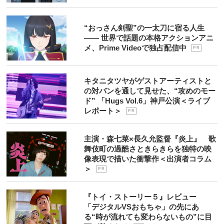
“おっさん剣聖”の一太刀に宿る人生
―― 世界で話題の本格アクションアニ
メ、Prime Videoで独占配信中
P R
キタニタツヤがゲストアーティストと
の対バンを通して見せた、“攻めのモー
ド” 「Hugs Vol.6」神戸公演＜ライブ
レポート＞
P R
主演・森七菜×長久允監督『炎上』 歌
舞伎町の過酷さときらきらを独特の映
像表現で描いた衝撃作＜出演者コラム
＞
P R
『トイ・ストーリー５』レビュー
「デジタルVSおもちゃ」の先にあ
る“時が流れても変わらないもの”に目