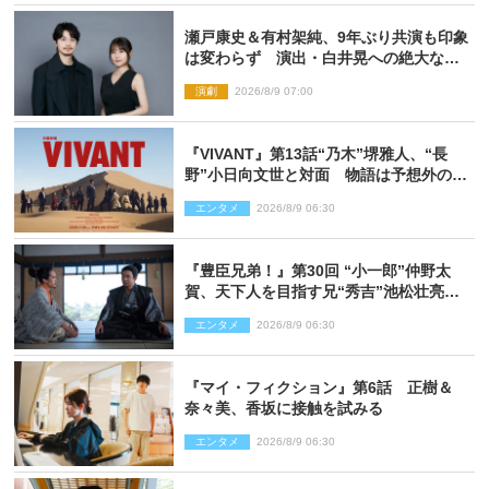
瀬戸康史＆有村架純、9年ぶり共演も印象
は変わらず 演出・白井晃への絶大なる
信頼を胸に舞台『キュー』に挑む
演劇
2026/8/9 07:00
『VIVANT』第13話“乃木”堺雅人、“長
野”小日向文世と対面 物語は予想外の展
開へ
エンタメ
2026/8/9 06:30
『豊臣兄弟！』第30回 “小一郎”仲野太
賀、天下人を目指す兄“秀吉”池松壮亮
と“清須会議”へ
エンタメ
2026/8/9 06:30
『マイ・フィクション』第6話 正樹＆
奈々美、香坂に接触を試みる
エンタメ
2026/8/9 06:30