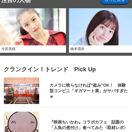
注目の人物
今田美桜
橋本環奈
クランクイン！トレンド Pick Up
カメラに映らなければ“盗み”OK！ 体験
型コンビニ「ギガマート展」がヤバすぎた
ｗ
『映画ちいかわ』コラボカフェ 話題の
「人魚の煮付け」食べてみた〈取材レポ〉