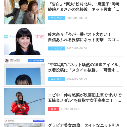
『告白』“爽太”松村北斗、“麻里子”岡崎
紗絵とまさかの急接近 ネット興奮「そ
の反応は」「いいの!?」（ネタバレあ
エンタメ
2026/8/9 06:00
り）
鈴木奈々「今が一番バスト大きい！」
自信あふれる投稿にネット衝撃「スゴ
イ」「写真集を出して欲しい」
エンタメ
2026/8/9 06:00
“中3写真”にネット騒然の19歳アイドル、
水着投稿に「スタイル抜群」「可愛すぎ
る」と絶賛の声
エンタメ
2026/8/9 06:00
エビ中・仲村悠菜が映画初主演で“釣りで
五輪金メダル”を目指す女子高生に！ 映
画『つりこまち』今秋公開
映画
2026/8/8 19:30
グラビア美女29歳、タイトなニット引き