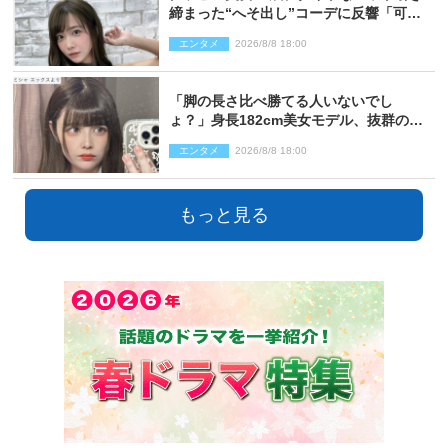
締まった“へそ出し”コーデに反響「可愛
い過ぎる」
エンタメ
2026/8/8 18:00
「脚の長さ比べ勝てる人いないでし
ょ？」身長182cm美女モデル、抜群のプ
ロポーションにネット衝撃
エンタメ
2026/8/8 18:00
もっと見る