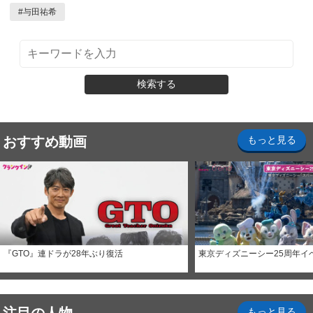
#
与田祐希
検索する
おすすめ動画
もっと見る
『GTO』連ドラが28年ぶり復活
東京ディズニーシー25周年イ
もっと見る