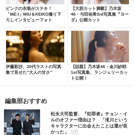
ピンクの衣装がステキ！
【大胆カット満載】乃木坂
「ME:I」MIU＆KEIKO撮り下
46・与田祐希3rd写真集『ヨー
ろしインタビューフォト
ダ』公開カット
伊藤彩沙、20代ラストの写真
【話題】乃木坂46・金川紗耶
集で見せた“大人の甘さ”
1st写真集、ランジェリーカッ
ト公開！
編集部おすすめ
松永大司監督、『犯罪者』チョン・イ
ルのオファー理由は？ 「滝川という
キャラクターに出会えたことは運が良
かった」
P R