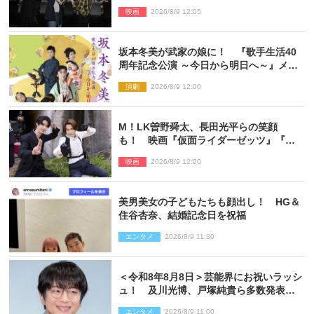
由すぎるイベントレポート
映画
2026/8/9 12:05
坂本冬美が武家の娘に！ 『歌手生活40
周年記念公演 ～今日から明日へ～』メイ
ンビジュアル公開
演劇
2026/8/9 12:00
M！LK曽野舜太、長田光平らの笑顔
も！ 映画『仮面ライダーゼッツ』『超
宇宙刑事ギャバン インフィニティ』オフ
映画
2026/8/9 12:00
ショット到着
美男美女の子どもたちも顔出し！ HG＆
住谷杏奈、結婚記念日を祝福
エンタメ
2026/8/9 11:30
＜令和8年8月8日＞芸能界にお祝いラッシ
ュ！ 及川光博、戸塚純貴ら多数発表結
婚
エンタメ
2026/8/9 11:00