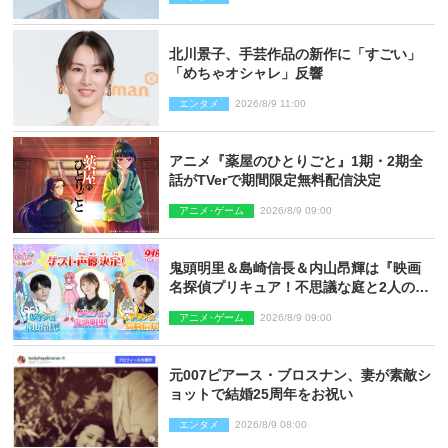
北川景子、手芸作品の新作に「すごい」
「めちゃオシャレ」反響
エンタメ
2026/8/9 11:00
アニメ『薬屋のひとりごと』1期・2期全
話がTVerで期間限定無料配信決定
アニメ･ゲーム
2026/8/9 09:00
鬼頭明里＆島崎信長＆内山昂輝は『映画
名探偵プリキュア！不思議な庭と2人の秘
密』ゲスト声優に決定
アニメ･ゲーム
2026/8/9 09:00
元007ピアース・ブロスナン、妻が素敵シ
ョットで結婚25周年をお祝い
エンタメ
2026/8/9 08:00