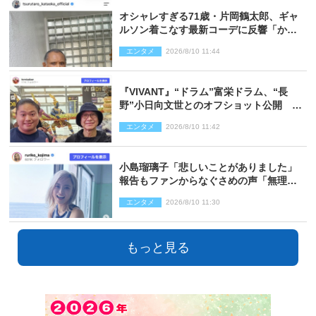
オシャレすぎる71歳・片岡鶴太郎、ギャ
ルソン着こなす最新コーデに反響「かっ
こいい」
エンタメ
2026/8/10 11:44
『VIVANT』“ドラム”富栄ドラム、“長
野”小日向文世とのオフショット公開
「たくさん褒めていただいた」と感謝
エンタメ
2026/8/10 11:42
小島瑠璃子「悲しいことがありました」
報告もファンからなぐさめの声「無理し
ないように！」
エンタメ
2026/8/10 11:30
もっと見る