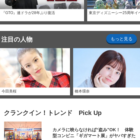
『GTO』連ドラが28年ぶり復活
東京ディズニーシー25周年イ
注目の人物
もっと見る
今田美桜
橋本環奈
クランクイン！トレンド Pick Up
カメラに映らなければ“盗み”OK！ 体験
型コンビニ「ギガマート展」がヤバすぎた