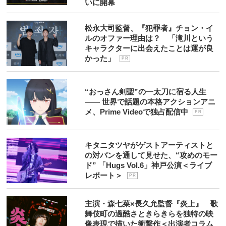
いに開幕
松永大司監督、『犯罪者』チョン・イ
ルのオファー理由は？ 「滝川という
キャラクターに出会えたことは運が良
かった」
P R
“おっさん剣聖”の一太刀に宿る人生
―― 世界で話題の本格アクションアニ
メ、Prime Videoで独占配信中
P R
キタニタツヤがゲストアーティストと
の対バンを通して見せた、“攻めのモー
ド” 「Hugs Vol.6」神戸公演＜ライブ
レポート＞
P R
主演・森七菜×長久允監督『炎上』 歌
舞伎町の過酷さときらきらを独特の映
像表現で描いた衝撃作＜出演者コラム