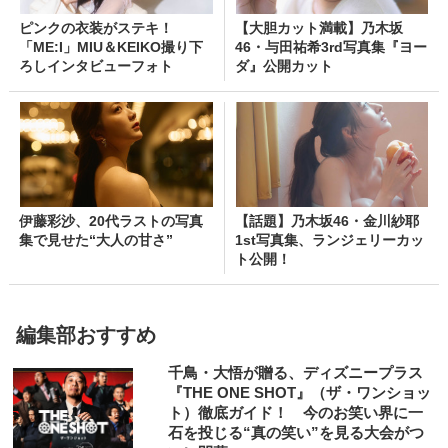
ピンクの衣装がステキ！
【大胆カット満載】乃木坂
「ME:I」MIU＆KEIKO撮り下
46・与田祐希3rd写真集『ヨー
ろしインタビューフォト
ダ』公開カット
伊藤彩沙、20代ラストの写真
【話題】乃木坂46・金川紗耶
集で見せた“大人の甘さ”
1st写真集、ランジェリーカッ
ト公開！
編集部おすすめ
千鳥・大悟が贈る、ディズニープラス
『THE ONE SHOT』（ザ・ワンショッ
ト）徹底ガイド！ 今のお笑い界に一
石を投じる“真の笑い”を見る大会がつ