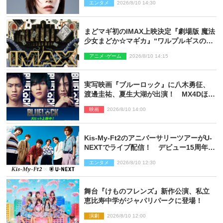
エンタメ
2026/8/10 14:30
まどマギ初のIMAX上映決定『劇場版 魔法
少女まどか☆マギカ』“ワルプルギスの
夜”モチーフのIMAX版ポスターも完成
アニメ･ゲーム
2026/8/10 14:15
実写映画『ブルーロック』に八木勇征、
渡邊圭祐、夏生大湖が出演！ MX4Dほか
での上映＆応援上映も決定
映画
2026/8/10 14:00
Kis‐My‐Ft2のアニバーサリーツアーがU‐
NEXTでライブ配信！ デビュー15周年の
記念日に開催される特別な公演
エンタメ
2026/8/10 12:30
舞台『けものフレンズ』新作公演、私立
恵比寿中学がジャパリパークに登場！
演劇
2026/8/10 12:00