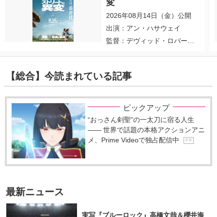
変
2026年08月14日（金）公開
出演：アン・ハサウェイ
監督：デヴィッド・ロバー
ト・ミッチェル
【総合】今読まれている記事
ピックアップ
“おっさん剣聖”の一太刀に宿る人生
―― 世界で話題の本格アクションアニ
メ、Prime Videoで独占配信中
P R
最新ニュース
実写『ブルーロック』高橋文哉＆櫻井海