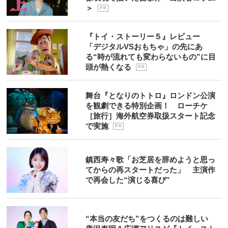
＞
P R
『トイ・ストーリー５』レビュー
「デジタルVSおもちゃ」の先にあ
る“時が流れても変わらないもの”に目
頭が熱くなる
P R
舞台『となりのトトロ』ロンドン公演
を観劇できる特別企画！ ローチケ
［旅行］海外航空券取扱スタート記念
で実施
P R
鎮西寿々歌「お芝居を辞めようと思っ
てからの再スタートだった」 主演作
で再会した“演じる喜び”
“本当の友だち”をつくるのは難しい