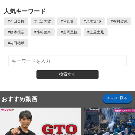
人気キーワード
#
今田美桜
#
浜辺美波
#
写真集
#
乃木坂46
#
有村架純
#
橋本環奈
#
小松菜奈
#
吉岡里帆
#
土屋太鳳
#
与田祐希
検索する
おすすめ動画
もっと見る