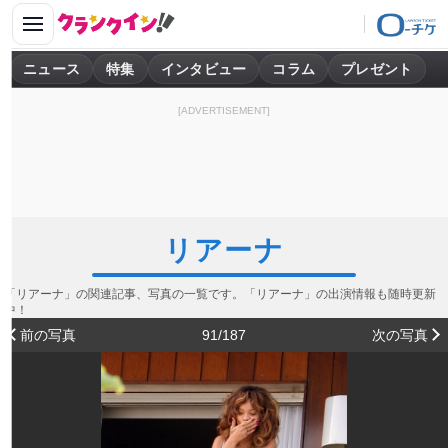
ニュース
特集
インタビュー
コラム
プレゼント
[ADVERTISEMENT]
リアーナ
「リアーナ」の関連記事、写真の一覧です。「リアーナ」の出演情報も随時更新
中！
前の写真
91/187
次の写真