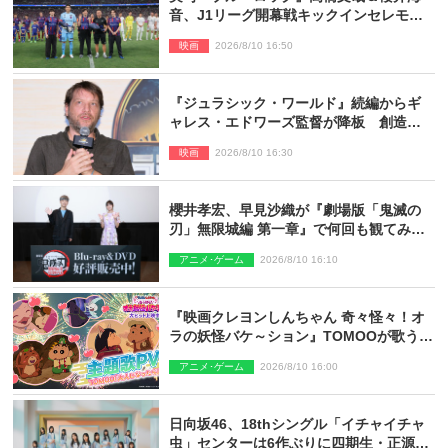
音、J1リーグ開幕戦キックインセレモニ
ーに登場＆喜びの声到着
映画
2026/8/10 16:50
『ジュラシック・ワールド』続編からギ
ャレス・エドワーズ監督が降板 創造性
の違い
映画
2026/8/10 16:30
櫻井孝宏、早見沙織が『劇場版「鬼滅の
刃」無限城編 第一章』で何回も観てみた
いシーンとは？ イベントレポート到着
アニメ･ゲーム
2026/8/10 16:10
『映画クレヨンしんちゃん 奇々怪々！オ
ラの妖怪バケ～ション』TOMOOが歌う主
題歌「大人になったら」PV解禁
アニメ･ゲーム
2026/8/10 16:00
日向坂46、18thシングル「イチャイチャ
虫」センターは6作ぶりに四期生・正源司