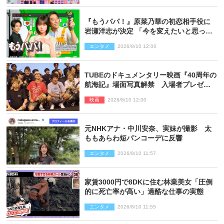
『もうパパ！』原菜乃華の初恋相手役に
岩瀬洋志が決定 「今を変えたいと思って
いる人の背中を押してくれる」作品
エンタメ
2026/8/10 12:00
TUBEのドキュメンタリー映画『40周年の
航海記』場面写真解禁 入場者プレゼン
トも決定
映画
2026/8/10 12:00
元NHKアナ・中川安奈、実妹が撮影 太
ももあらわ短パンコーデに反響
エンタメ
2026/8/10 11:57
家賃3000円で8DKに住む林業美女「圧倒
的に死亡率が高い」過酷な仕事の実態
エンタメ
2026/8/10 11:55