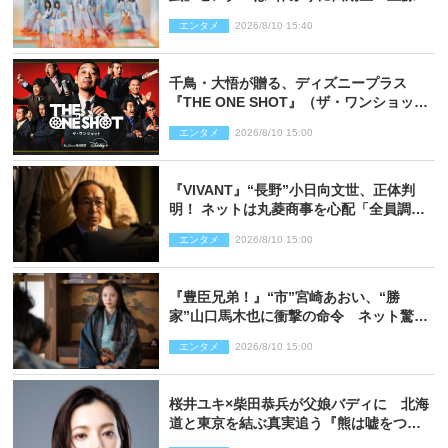
陽子 新ビジュアル解禁
エンタメ
2026/8/10 15:40
千鳥・大悟が贈る、ディズニープラス
『THE ONE SHOT』（ザ・ワンショッ
ト）徹底ガイド！ 今のお笑い界に一石
エンタメ
2026/8/10 15:00
を投じる“真の笑い”を見る大会がついに
開幕
『VIVANT』“長野”小日向文世、正体判
明！ ネットは丸菱商事を心配「全員調べ
た方がいい」「魔境すぎん？？」
エンタメ
2026/8/10 15:00
『豊臣兄弟！』“市”宮崎あおい、“勝
家”山口馬木也に衝撃の命令 ネット驚き
「しびれたなぁ」「激アツ!!」（ネタバレ
エンタメ
2026/8/10 15:00
あり）
桜井ユキ×柴田恭兵が父娘バディに 北海
道と東京を結ぶ真実追う『熊は嘘をつか
ない』2027年春放送