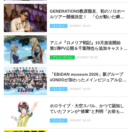
GENERATIONS数原龍友、初のソロホー
ルツアー開催決定！ 「心が動いた瞬間
を、音に乗せてお届けできれば」
エンタメ
2026/8/7 20:15
アニメ『ロメリア戦記』10月放送開始
第1弾PV公開＆千葉翔也ら追加キャスト4
人を発表
アニメ･ゲーム
2026/8/7 20:00
「EBiDAN museum 2026」新グループ
iiONDOが加わったメインビジュアル公
開！ 開催記念グッズラインナップも
エンタメ
2026/8/7 18:50
ホロライブ・大空スバル、かつて認知し
ていたファンが“後輩”と判明「お前もし
かしてあのときの？」
エンタメ
2026/8/7 18:15