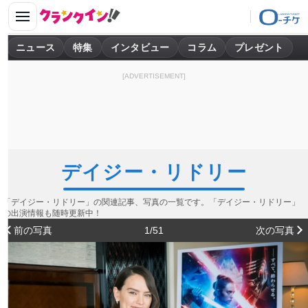
ニュース
特集
インタビュー
コラム
プレゼント
[ADVERTISEMENT]
デイジー・リドリー
「デイジー・リドリー」の関連記事、写真の一覧です。「デイジー・リドリー」
の出演情報も随時更新中！
前の写真
1/51
次の写真