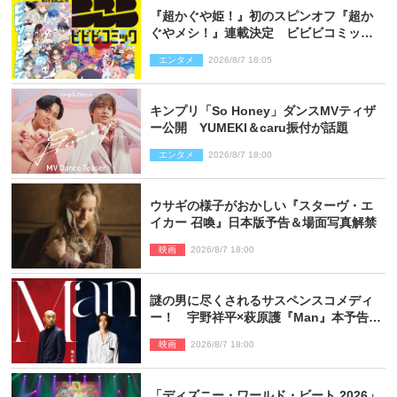
『超かぐや姫！』初のスピンオフ『超か
ぐやメシ！』連載決定 ビビビコミック
創刊で31作品一挙公開
エンタメ
2026/8/7 18:05
キンプリ「So Honey」ダンスMVティザ
ー公開 YUMEKI＆caru振付が話題
エンタメ
2026/8/7 18:00
ウサギの様子がおかしい『スターヴ・エ
イカー 召喚』日本版予告＆場面写真解禁
映画
2026/8/7 18:00
謎の男に尽くされるサスペンスコメディ
ー！ 宇野祥平×萩原護『Man』本予告＆
新ビジュアル解禁
映画
2026/8/7 18:00
「ディズニー・ワールド・ビート 2026」