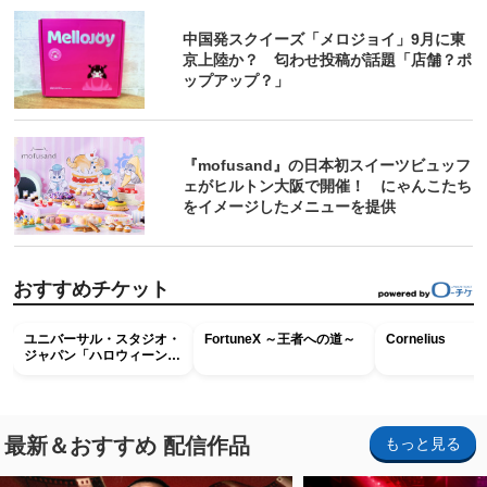
中国発スクイーズ「メロジョイ」9月に東
京上陸か？ 匂わせ投稿が話題「店舗？ポ
ップアップ？」
『mofusand』の日本初スイーツビュッフ
ェがヒルトン大阪で開催！ にゃんこたち
をイメージしたメニューを提供
おすすめチケット
ユニバーサル・スタジオ・
FortuneX ～王者への道～
Cornelius
ジャパン「ハロウィーン・
ホラー・ナイト ～オール
ナイト～パス」
最新＆おすすめ 配信作品
もっと見る