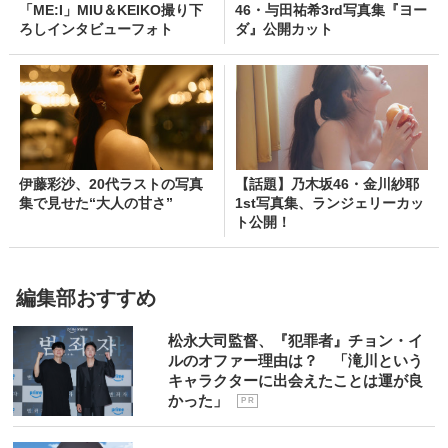
「ME:I」MIU＆KEIKO撮り下
46・与田祐希3rd写真集『ヨー
ろしインタビューフォト
ダ』公開カット
伊藤彩沙、20代ラストの写真
【話題】乃木坂46・金川紗耶
集で見せた“大人の甘さ”
1st写真集、ランジェリーカッ
ト公開！
編集部おすすめ
松永大司監督、『犯罪者』チョン・イ
ルのオファー理由は？ 「滝川という
キャラクターに出会えたことは運が良
かった」
P R