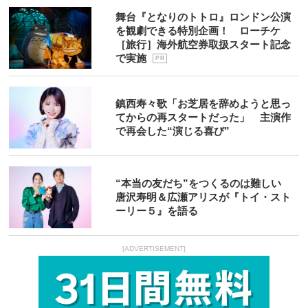
舞台『となりのトトロ』ロンドン公演
を観劇できる特別企画！ ローチケ
［旅行］海外航空券取扱スタート記念
で実施
P R
鎮西寿々歌「お芝居を辞めようと思っ
てからの再スタートだった」 主演作
で再会した“演じる喜び”
“本当の友だち”をつくるのは難しい
唐沢寿明＆広瀬アリスが『トイ・スト
ーリー５』を語る
[ADVERTISEMENT]