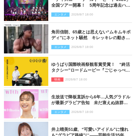
全国ツアー開幕！ 5周年記念は過去ハイ
ライト＆クルーズ旅を大満喫！【潜入レ
エンタメ
2026/8/7 18:00
ポート】
角田信朗、65歳とは思えない“ムキムキボ
ディ”にネット騒然 キレッキレの動きを
披露
エンタメ
2026/8/7 18:00
ゆうばり国際映画祭観客賞受賞！ “終活
タクシー”ロードムービー『ごじゃっぺタ
クシー』10月公開＆予告解禁
映画
2026/8/7 18:00
生放送で降板直訴から6年…人気グラドル
が最新グラビア告知 未だ衰えぬ抜群ス
タイルに反響
エンタメ
2026/8/7 18:00
井上晴美51歳、“可愛いアイドル”に憧れ
も“グラビア路線”に――芸能生活35年を