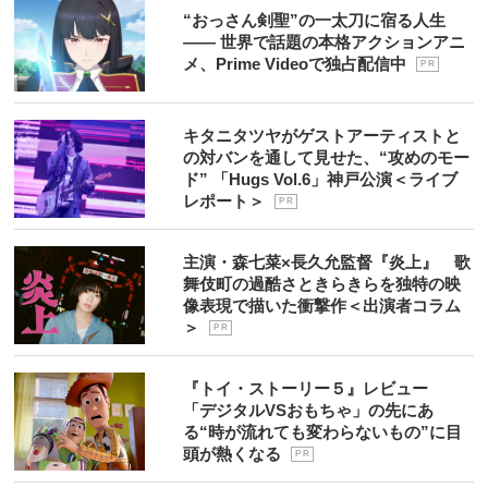
“おっさん剣聖”の一太刀に宿る人生
―― 世界で話題の本格アクションアニ
メ、Prime Videoで独占配信中
P R
キタニタツヤがゲストアーティストと
の対バンを通して見せた、“攻めのモー
ド” 「Hugs Vol.6」神戸公演＜ライブ
レポート＞
P R
主演・森七菜×長久允監督『炎上』 歌
舞伎町の過酷さときらきらを独特の映
像表現で描いた衝撃作＜出演者コラム
＞
P R
『トイ・ストーリー５』レビュー
「デジタルVSおもちゃ」の先にあ
る“時が流れても変わらないもの”に目
頭が熱くなる
P R