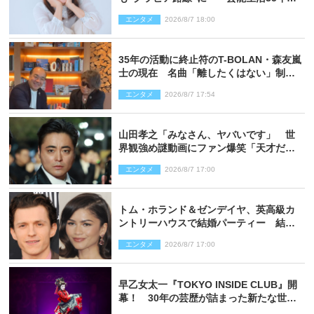
赤裸々に語る 27年ぶりに写真集発売
エンタメ
2026/8/7 18:00
35年の活動に終止符のT-BOLAN・森友嵐
士の現在 名曲「離したくはない」制作
秘話も
エンタメ
2026/8/7 17:54
山田孝之「みなさん、ヤバいです」 世
界観強め謎動画にファン爆笑「天才だ
わ」
エンタメ
2026/8/7 17:00
トム・ホランド＆ゼンデイヤ、英高級カ
ントリーハウスで結婚パーティー 結婚
指輪を身に着けたトムも初キャッチ
エンタメ
2026/8/7 17:00
早乙女太一『TOKYO INSIDE CLUB』開
幕！ 30年の芸歴が詰まった新たな世界
観