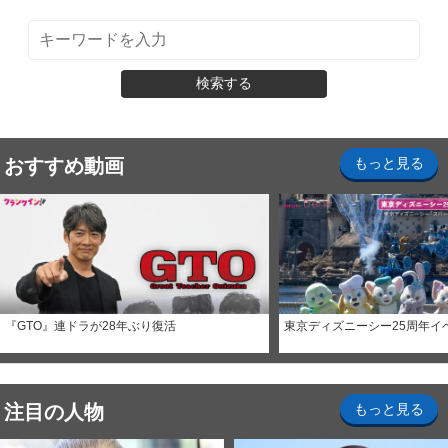
検索する
おすすめ動画
もっと見る
『GTO』連ドラが28年ぶり復活
東京ディズニーシー25周年イ
注目の人物
もっと見る