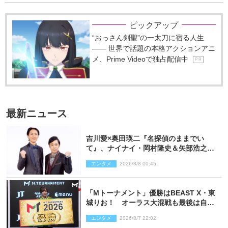
ピックアップ
“おっさん剣聖”の一太刀に宿る人生
―― 世界で話題の本格アクションアニ
メ、Prime Videoで独占配信中
P R
最新ニュース
吉川愛×奥田瑛二『名探偵のままでい
て』、ナイナイ・岡村隆史＆矢部浩之の
ゲスト出演が決定！
エンタメ
2026/8/8 00:45
「Mトーナメント」優勝はBEAST X・東
城りお！ オーラス大混戦も最後は自ら
和了って幕引き
エンタメ
2026/8/7 22:02