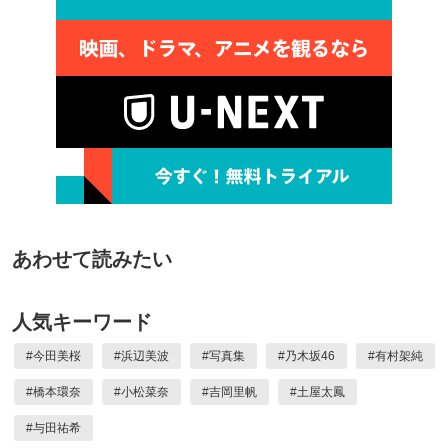
あわせて読みたい
人気キーワード
#
今田美桜
#
浜辺美波
#
写真集
#
乃木坂46
#
有村架純
#
橋本環奈
#
小松菜奈
#
吉岡里帆
#
土屋太鳳
#
与田祐希