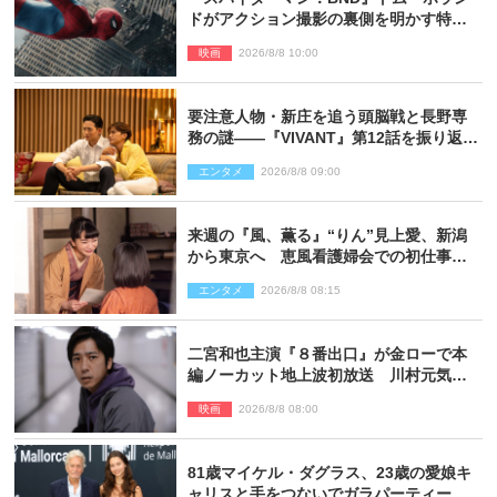
ドがアクション撮影の裏側を明かす特別
映像解禁
映画
2026/8/8 10:00
要注意人物・新庄を追う頭脳戦と長野専
務の謎――『VIVANT』第12話を振り返
る！
エンタメ
2026/8/8 09:00
来週の『風、薫る』“りん”見上愛、新潟
から東京へ 恵風看護婦会での初仕事に
向かう
エンタメ
2026/8/8 08:15
二宮和也主演『８番出口』が金ローで本
編ノーカット地上波初放送 川村元気監
督＆二宮コメント到着
映画
2026/8/8 08:00
81歳マイケル・ダグラス、23歳の愛娘キ
ャリスと手をつないでガラパーティーに