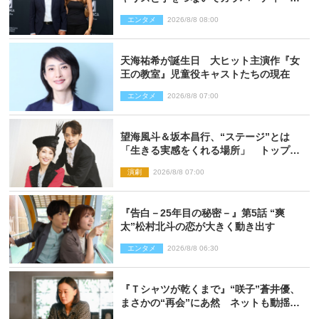
来場
エンタメ
2026/8/8 08:00
天海祐希が誕生日 大ヒット主演作『女
王の教室』児童役キャストたちの現在
エンタメ
2026/8/8 07:00
望海風斗＆坂本昌行、“ステージ”とは
「生きる実感をくれる場所」 トップを
走り続ける原動力を語る
演劇
2026/8/8 07:00
『告白－25年目の秘密－』第5話 “爽
太”松村北斗の恋が大きく動き出す
エンタメ
2026/8/8 06:30
『Ｔシャツが乾くまで』“咲子”蒼井優、
まさかの“再会”にあ然 ネットも動揺
「びっくりした!!」「今さら?!」（ネタバ