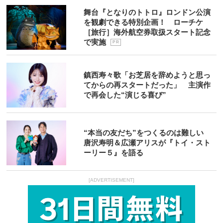
舞台『となりのトトロ』ロンドン公演
を観劇できる特別企画！ ローチケ
［旅行］海外航空券取扱スタート記念
で実施
P R
鎮西寿々歌「お芝居を辞めようと思っ
てからの再スタートだった」 主演作
で再会した“演じる喜び”
“本当の友だち”をつくるのは難しい
唐沢寿明＆広瀬アリスが『トイ・スト
ーリー５』を語る
[ADVERTISEMENT]