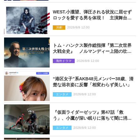
WEST.小瀧望、弾圧される状況に屈せず
ロックを愛する男を体現！ 主演舞台
『ロックンロール』ビジュアル解禁
演劇
2026/8/8 12:00
トム・ハンクス製作総指揮『第二次世界
大戦全史』 ノルマンディー上陸の壮絶
な戦場を収めた特別映像解禁
海外ドラマ
2026/8/8 12:00
“港区女子”系AKB48元メンバー38歳、清
楚な浴衣姿に反響「相変わらず美しい」
エンタメ
2026/8/8 12:00
『仮面ライダーゼッツ』第47話「救
う」、小鷹が深い眠りに落ちて闇に消え
る…？
エンタメ
2026/8/8 12:00