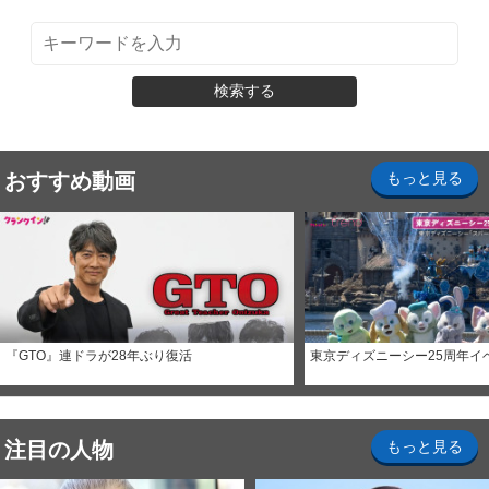
検索する
おすすめ動画
もっと見る
『GTO』連ドラが28年ぶり復活
東京ディズニーシー25周年イ
注目の人物
もっと見る