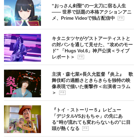
“おっさん剣聖”の一太刀に宿る人生
―― 世界で話題の本格アクションアニ
メ、Prime Videoで独占配信中
P R
キタニタツヤがゲストアーティストと
の対バンを通して見せた、“攻めのモー
ド” 「Hugs Vol.6」神戸公演＜ライブ
レポート＞
P R
主演・森七菜×長久允監督『炎上』 歌
舞伎町の過酷さときらきらを独特の映
像表現で描いた衝撃作＜出演者コラム
＞
P R
『トイ・ストーリー５』レビュー
「デジタルVSおもちゃ」の先にあ
る“時が流れても変わらないもの”に目
頭が熱くなる
P R