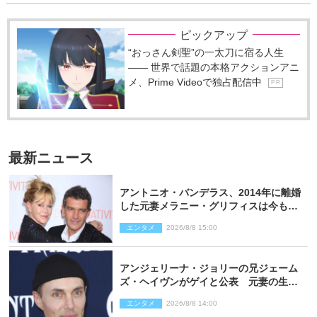
ピックアップ
“おっさん剣聖”の一太刀に宿る人生
―― 世界で話題の本格アクションアニ
メ、Prime Videoで独占配信中
P R
最新ニュース
アントニオ・バンデラス、2014年に離婚
した元妻メラニー・グリフィスは今も
「親友の一人」
エンタメ
2026/8/8 15:00
アンジェリーナ・ジョリーの兄ジェーム
ズ・ヘイヴンがゲイと公表 元妻の生配
信で明らかに
エンタメ
2026/8/8 14:00