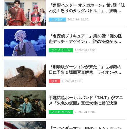
『角醒ハンター オメガホーン』第3話「味
わえ！怒りのタッグバトル！」、波斬の
ギリコがハンターバトルを挑んできた！
エンタメ
2026/8/8 12:00
『名探偵プリキュア！』第28話「謎の怪
盗デッチ・アゲイン」、謎の怪盗から不
思議な予告状が届く
アニメ･ゲーム
2026/8/8 12:00
『劇場版ダーウィンが来た！』世界猫の
日に予告＆場面写真解禁 ライオンやマ
ヌルネコの赤ちゃんが大集合
映画
2026/8/8 11:00
手越祐也ボーカルバンド「T.N.T」がアニ
メ『朱色の仮面』宣伝大使に就任決定
アニメ･ゲーム
2026/8/8 10:00
『スパイダーマン：BND』トム・ホラン