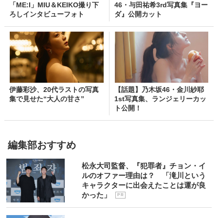
「ME:I」MIU＆KEIKO撮り下
46・与田祐希3rd写真集『ヨー
ろしインタビューフォト
ダ』公開カット
伊藤彩沙、20代ラストの写真
【話題】乃木坂46・金川紗耶
集で見せた“大人の甘さ”
1st写真集、ランジェリーカッ
ト公開！
編集部おすすめ
松永大司監督、『犯罪者』チョン・イ
ルのオファー理由は？ 「滝川という
キャラクターに出会えたことは運が良
かった」
P R