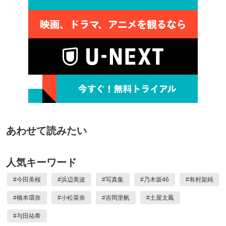
あわせて読みたい
人気キーワード
#
今田美桜
#
浜辺美波
#
写真集
#
乃木坂46
#
有村架純
#
橋本環奈
#
小松菜奈
#
吉岡里帆
#
土屋太鳳
#
与田祐希