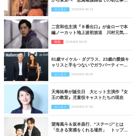
から東京へ 恵風看護婦会での初仕事に
向かう
エンタメ
2026/8/8 08:15
二宮和也主演『８番出口』が金ローで本
編ノーカット地上波初放送 川村元気監
督＆二宮コメント到着
映画
2026/8/8 08:00
81歳マイケル・ダグラス、23歳の愛娘キ
ャリスと手をつないでガラパーティーに
来場
エンタメ
2026/8/8 08:00
天海祐希が誕生日 大ヒット主演作『女
王の教室』児童役キャストたちの現在
エンタメ
2026/8/8 07:00
望海風斗＆坂本昌行、“ステージ”とは
「生きる実感をくれる場所」 トップを
走り続ける原動力を語る