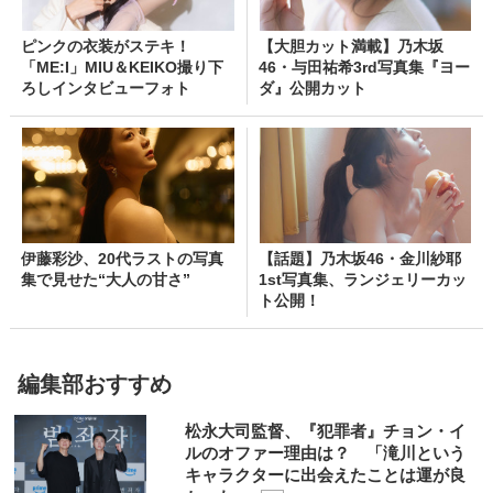
ピンクの衣装がステキ！
【大胆カット満載】乃木坂
「ME:I」MIU＆KEIKO撮り下
46・与田祐希3rd写真集『ヨー
ろしインタビューフォト
ダ』公開カット
伊藤彩沙、20代ラストの写真
【話題】乃木坂46・金川紗耶
集で見せた“大人の甘さ”
1st写真集、ランジェリーカッ
ト公開！
編集部おすすめ
松永大司監督、『犯罪者』チョン・イ
ルのオファー理由は？ 「滝川という
キャラクターに出会えたことは運が良