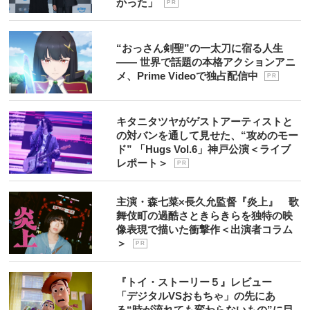
かった」
P R
“おっさん剣聖”の一太刀に宿る人生
―― 世界で話題の本格アクションアニ
メ、Prime Videoで独占配信中
P R
キタニタツヤがゲストアーティストと
の対バンを通して見せた、“攻めのモー
ド” 「Hugs Vol.6」神戸公演＜ライブ
レポート＞
P R
主演・森七菜×長久允監督『炎上』 歌
舞伎町の過酷さときらきらを独特の映
像表現で描いた衝撃作＜出演者コラム
＞
P R
『トイ・ストーリー５』レビュー
「デジタルVSおもちゃ」の先にあ
る“時が流れても変わらないもの”に目