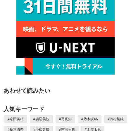
あわせて読みたい
人気キーワード
#
今田美桜
#
浜辺美波
#
写真集
#
乃木坂46
#
有村架純
#
橋本環奈
#
小松菜奈
#
吉岡里帆
#
土屋太鳳