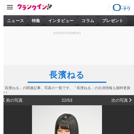
ニュース
特集
インタビュー
コラム
プレゼント
[ADVERTISEMENT]
長濱ねる
「長濱ねる」の関連記事、写真の一覧です。「長濱ねる」の出演情報も随時更新
中！
前の写真
22/53
次の写真