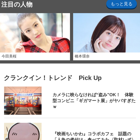
注目の人物
もっと見る
今田美桜
橋本環奈
クランクイン！トレンド Pick Up
カメラに映らなければ“盗み”OK！ 体験
型コンビニ「ギガマート展」がヤバすぎた
ｗ
『映画ちいかわ』コラボカフェ 話題の
「人魚の煮付け」食べてみた〈取材レポ〉