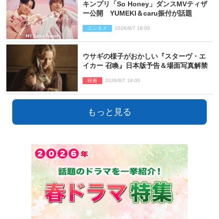
キンプリ「So Honey」ダンスMVティザ
ー公開 YUMEKI＆caru振付が話題
エンタメ
2026/8/7 18:00
ウサギの様子がおかしい『スターヴ・エ
イカー 召喚』日本版予告＆場面写真解禁
映画
2026/8/7 18:00
もっと見る